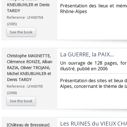
KNEUBUHLER et Denis
‎Présentation des lieux et mém
TARDY‎
Rhône-Alpes‎
Reference : LFA00704
(2005)
See the book
‎La GUERRE, la PAIX...‎
‎Christophe MAGNETTE,
Clémence RONZE, Alban
‎Un ouvrage de 128 pages, fo
RAZIA, Olivier TROJANI,
illustré, publié en 2006‎
Michel KNEUBUHLER et
Denis TARDY‎
‎Présentation des sites et lieu
Alpes, concernant le thème de la 
Reference : LFA00705
(2006)
See the book
‎Les RUINES du VIEUX CH
‎[Château de Bressieux]‎