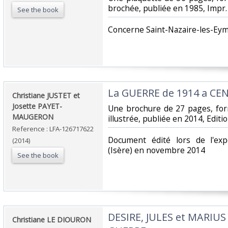
brochée, publiée en 1985, Impr.
See the book
‎Concerne Saint-Nazaire-les-Eyme
‎La GUERRE de 1914 a CEN
‎Christiane JUSTET et
Josette PAYET-
‎Une brochure de 27 pages, fo
MAUGERON ‎
illustrée, publiée en 2014, Edit
Reference : LFA-126717622
‎Document édité lors de l'exp
(2014)
(Isère) en novembre 2014‎
See the book
‎DESIRE, JULES et MARIU
‎Christiane LE DIOURON‎