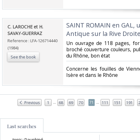
‎SAINT ROMAIN en GAL, u
‎C. LAROCHE et H.
Antique sur la Rive Droit
SAVAY-GUERRAZ‎
Reference : LFA-126714440
‎Un ouvrage de 118 pages, for
(1984)
broché couverture couleurs, pu
du Rhône, bon état‎
See the book
‎Concerne les fouilles de Vien
Isère et dans le Rhône‎
...
...
71
Previous
1
68
69
70
111
151
191
Last searches
topic : Dauphiné