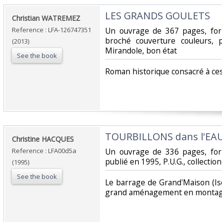
‎LES GRANDS GOULETS‎
‎Christian WATREMEZ‎
Reference : LFA-126747351
‎Un ouvrage de 367 pages, for
broché couverture couleurs, 
(2013)
Mirandole, bon état‎
See the book
‎Roman historique consacré à ce
‎TOURBILLONS dans l'EAU
‎Christine HACQUES‎
Reference : LFA00d5a
‎Un ouvrage de 336 pages, fo
publié en 1995, P.U.G., collectio
(1995)
See the book
‎Le barrage de Grand'Maison (Isè
grand aménagement en montag