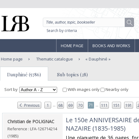
Search by criteria
HOME PAGE
BOOKS AND WORKS
Home page
Thematic catalogue
Dauphiné
Dauphiné (5786)
Sub topics (28)
Sort by
With images only
Nearby only
...
...
71
Previous
1
68
69
70
111
151
191
‎Le 150e ANNIVERSAIRE de
‎Christian de POLIGNAC‎
NAZAIRE (1835-1985)‎
Reference : LFA-126714214
(1985)
‎Une plaquette de 36 pages, fo