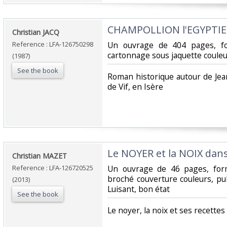
‎CHAMPOLLION l'EGYPTIE
‎Christian JACQ‎
Reference : LFA-126750298
‎Un ouvrage de 404 pages, f
cartonnage sous jaquette couleur
(1987)
See the book
‎Roman historique autour de Jea
de Vif, en Isère‎
‎Le NOYER et la NOIX dan
‎Christian MAZET‎
Reference : LFA-126720525
‎Un ouvrage de 46 pages, for
broché couverture couleurs, pu
(2013)
Luisant, bon état‎
See the book
‎Le noyer, la noix et ses recettes 