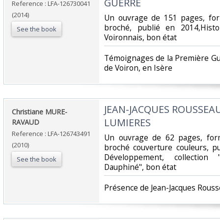
GUERRE‎
Reference : LFA-126730041
(2014)
‎Un ouvrage de 151 pages, for
broché, publié en 2014,Hist
See the book
Voironnais, bon état‎
‎Témoignages de la Première Gu
de Voiron, en Isère‎
‎JEAN-JACQUES ROUSSEA
‎Christiane MURE-
LUMIERES‎
RAVAUD‎
Reference : LFA-126743491
‎Un ouvrage de 62 pages, for
(2010)
broché couverture couleurs, p
Développement, collection 
See the book
Dauphiné", bon état‎
‎Présence de Jean-Jacques Rouss