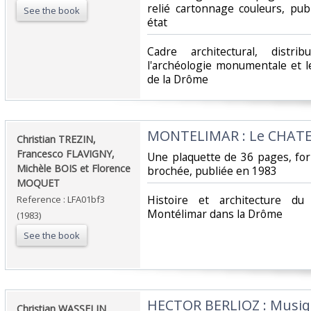
relié cartonnage couleurs, pub
See the book
état‎
‎Cadre architectural, distr
l'archéologie monumentale et l
de la Drôme‎
‎MONTELIMAR : Le CHAT
‎Christian TREZIN,
Francesco FLAVIGNY,
‎Une plaquette de 36 pages, fo
Michèle BOIS et Florence
brochée, publiée en 1983‎
MOQUET‎
‎Histoire et architecture 
Reference : LFA01bf3
Montélimar dans la Drôme‎
(1983)
See the book
‎HECTOR BERLIOZ : Musiq
‎Christian WASSELIN‎