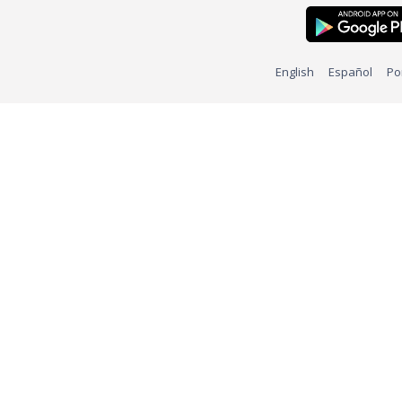
English
Español
Po