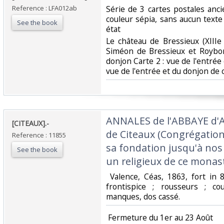
Reference : LFA012ab
‎Série de 3 cartes postales an
couleur sépia, sans aucun texte
See the book
état‎
‎Le château de Bressieux (XIIIe
Siméon de Bressieux et Roybon
donjon Carte 2 : vue de l'entrée 
vue de l'entrée et du donjon de c
‎ANNALES de l'ABBAYE d'
‎[CITEAUX].-‎
de Citeaux (Congrégation
Reference : 11855
sa fondation jusqu'à nos 
See the book
un religieux de ce monast
‎ Valence, Céas, 1863, fort in
frontispice ; rousseurs ; co
manques, dos cassé. ‎
‎ Fermeture du 1er au 23 Août‎