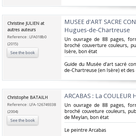
‎MUSEE d'ART SACRE CON
‎Christine JULIEN at
Hugues-de-Chartreuse‎
autres auteurs‎
Reference : LFA018b0
‎Un ouvrage de 88 pages, for
(2015)
broché couverture couleurs, p
Isère, bon état‎
See the book
‎Guide du Musée d'art sacré c
de-Chartreuse (en Isère) et des
‎ARCABAS : La COULEUR H
‎Christophe BATAILH‎
Reference : LFA-126749338
‎Un ouvrage de 88 pages, for
broché couveture couleurs, pub
(2004)
de Meylan, bon état‎
See the book
‎Le peintre Arcabas‎