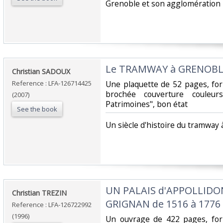
‎Grenoble et son agglomération‎
‎Le TRAMWAY à GRENOBL
‎Christian SADOUX‎
Reference : LFA-126714425
‎Une plaquette de 52 pages, fo
brochée couverture couleur
(2007)
Patrimoines", bon état‎
See the book
‎Un siècle d'histoire du tramway 
‎UN PALAIS d'APPOLLIDO
‎Christian TREZIN‎
GRIGNAN de 1516 à 1776‎
Reference : LFA-126722992
(1996)
‎Un ouvrage de 422 pages, for