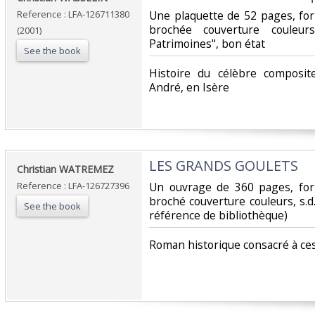
Reference : LFA-126711380
‎Une plaquette de 52 pages, fo
brochée couverture couleur
(2001)
Patrimoines", bon état‎
See the book
‎Histoire du célèbre composit
André, en Isère‎
‎LES GRANDS GOULETS‎
‎Christian WATREMEZ‎
Reference : LFA-126727396
‎Un ouvrage de 360 pages, for
broché couverture couleurs, s.d
See the book
référence de bibliothèque)‎
‎Roman historique consacré à ce