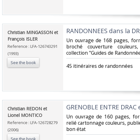
‎RANDONNEES dans la D
‎Christian MINGASSON et
François ISLER‎
‎Un ouvrage de 168 pages, for
broché couverture couleurs
Reference : LFA-126743291
collection "Guides de Randonnées
(1993)
See the book
‎45 itinéraires de randonnées‎
‎GRENOBLE ENTRE DRAC et
‎Christian REDON et
Lionel MONTICO‎
‎Un ouvrage de 160 pages, for
relié cartonnage couleurs, publi
Reference : LFA-126728279
bon état‎
(2006)
See the book