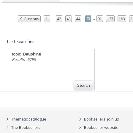
...
...
45
Previous
1
42
43
44
91
137
183
2
Last searches
topic : Dauphiné
Results : 5793
Search
Thematic catalogue
Booksellers, join us
The Booksellers
Bookseller website