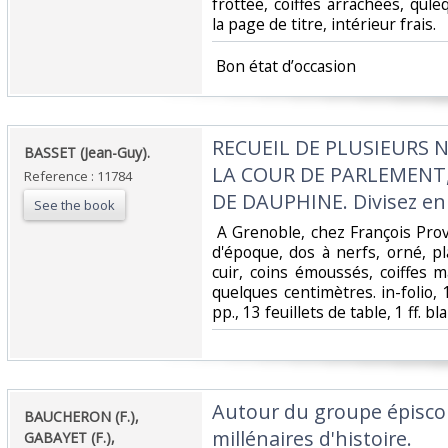
frottée, coiffes arrachées, qul
la page de titre, intérieur frais.‎
‎ Bon état d’occasion ‎
‎RECUEIL DE PLUSIEURS
‎BASSET (Jean-Guy).‎
LA COUR DE PARLEMENT,
Reference : 11784
DE DAUPHINE. Divisez en n
See the book
‎ A Grenoble, chez François Pro
d'époque, dos à nerfs, orné, p
cuir, coins émoussés, coiffes
quelques centimètres. in-folio, 1 f
pp., 13 feuillets de table, 1 ff. blan
‎Autour du groupe épisco
‎BAUCHERON (F.),
millénaires d'histoire.‎
GABAYET (F.),