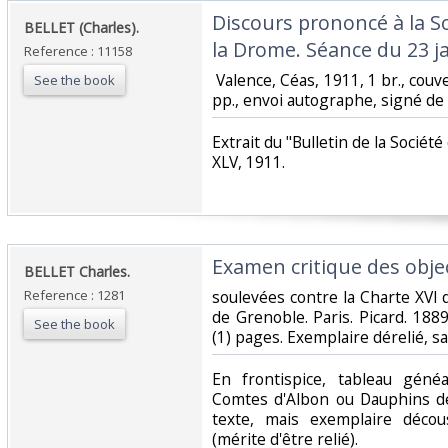
‎Discours prononcé à la S
‎BELLET (Charles).‎
la Drome. Séance du 23 ja
Reference : 11158
‎ Valence, Céas, 1911, 1 br., couv
See the book
pp., envoi autographe, signé de l'
‎Extrait du "Bulletin de la Sociét
XLV, 1911. ‎
‎Examen critique des objec
‎BELLET Charles.‎
Reference : 1281
‎soulevées contre la Charte XVI 
de Grenoble. Paris. Picard. 1889
See the book
(1) pages. Exemplaire dérelié, s
‎En frontispice, tableau gén
Comtes d'Albon ou Dauphins de
texte, mais exemplaire décou
(mérite d'être relié).‎