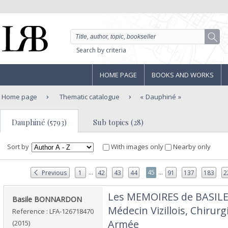
Search by criteria
HOME PAGE
BOOKS AND WORKS
Home page
Thematic catalogue
Dauphiné
Dauphiné (5793)
Sub topics (28)
Sort by
With images only
Nearby only
...
...
45
Previous
1
42
43
44
91
137
183
2
‎Les MEMOIRES de BASI
‎Basile BONNARDON‎
Médecin Vizillois, Chirur
Reference : LFA-126718470
Armée‎
(2015)