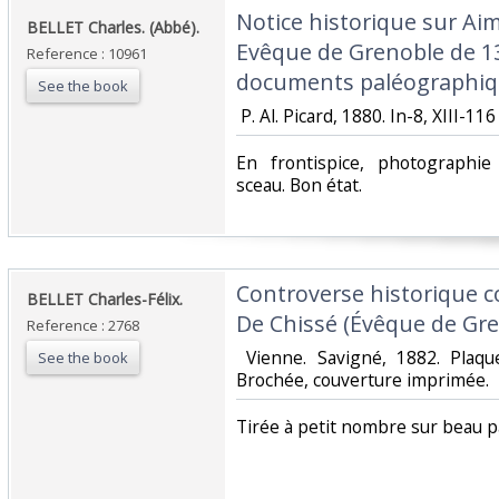
‎Notice historique sur Ai
‎BELLET Charles. (Abbé).‎
Evêque de Grenoble de 13
Reference : 10961
documents paléographique
See the book
‎ P. Al. Picard, 1880. In-8, XIII-11
‎En frontispice, photographi
sceau. Bon état.‎
‎Controverse historique 
‎BELLET Charles-Félix.‎
De Chissé (Évêque de Gren
Reference : 2768
‎ Vienne. Savigné, 1882. Plaqu
See the book
Brochée, couverture imprimée.‎
‎Tirée à petit nombre sur beau pa