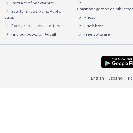
Portraits of booksellers
Caminha : gestion de biblioth
Events (Shows, Fairs, Public
sales)
Prices
Book professions directory
Bric à brac
Find our books on Addall
Free Software
English
Español
Po