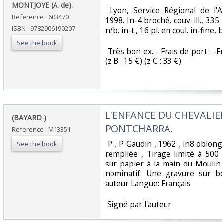
MONTJOYE (A. de).‎
‎ Lyon, Service Régional de l
Reference : 603470
1998. In-4 broché, couv. ill., 335 
ISBN : 9782906190207
n/b. in-t., 16 pl. en coul. in-fine, 
See the book
‎ Très bon ex. - Frais de port : 
(z B : 15 €) (z C : 33 €) ‎
‎L'ENFANCE DU CHEVALIE
‎(BAYARD )‎
PONTCHARRA.‎
Reference : M13351
‎ P , P Gaudin , 1962 , in8 oblon
See the book
remplièe , Tirage limité à 50
sur papier à la main du Moulin
nominatif. Une gravure sur bo
auteur Langue: Français ‎
‎ Signé par l'auteur ‎