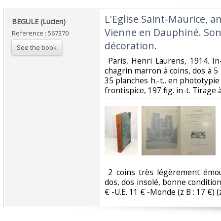
‎L'Eglise Saint-Maurice, 
‎BEGULE (Lucien)‎
Vienne en Dauphiné. Son 
Reference : 567370
décoration.‎
See the book
‎ Paris, Henri Laurens, 1914. I
chagrin marron à coins, dos à 5 n
35 planches h.-t., en phototypi
frontispice, 197 fig. in-t. Tirage 
‎ 2 coins très légèrement émo
dos, dos insolé, bonne condition.
€ -U.E. 11 € -Monde (z B : 17 €) (z 