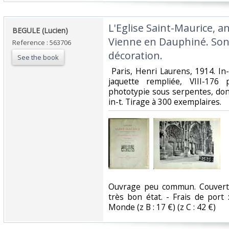
‎L'Eglise Saint-Maurice, 
‎BEGULE (Lucien)‎
Vienne en Dauphiné. Son 
Reference : 563706
décoration.‎
See the book
‎ Paris, Henri Laurens, 1914. I
jaquette rempliée, VIII-176 
phototypie sous serpentes, dont
in-t. Tirage à 300 exemplaires. ‎
‎Ouvrage peu commun. Couvert
très bon état. - Frais de port 
Monde (z B : 17 €) (z C : 42 €) ‎