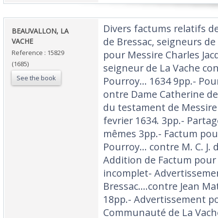
‎Divers factums relatifs d
‎BEAUVALLON, LA
de Bressac, seigneurs de
VACHE‎
Reference : 15829
pour Messire Charles Jac
(1685)
seigneur de La Vache co
See the book
Pourroy… 1634 9pp.- Pou
ontre Dame Catherine de 
du testament de Messire
fevrier 1634. 3pp.- Partag
mêmes 3pp.- Factum pou
Pourroy… contre M. C. J. 
Addition de Factum pour
incomplet- Advertissement
Bressac….contre Jean Mat
18pp.- Advertissement po
Communauté de La Vache