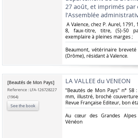
27 août, et imprimés par 
l'Assemblée administrati
‎ A Valence, chez P. Aurel, 1791,
8, faux-titre, titre, (5)-50 
exemplaire à pleines marges ; ‎
‎Beaumont, vétérinaire brevet
(Drôme), résidant à Valence. ‎
‎LA VALLEE du VENEON‎
‎[Beautés de Mon Pays]‎
Reference : LFA-126728227
‎"Beautés de Mon Pays" n° 58 
mm, illustré, broché couverture
(1964)
Revue Française Editeur, bon éta
See the book
‎Au cœur des Grandes Alpes 
Vénéon‎