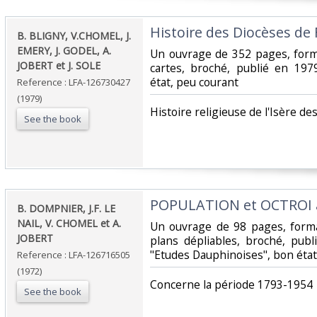
‎Histoire des Diocèses de
‎B. BLIGNY, V.CHOMEL, J.
EMERY, J. GODEL, A.
‎Un ouvrage de 352 pages, form
JOBERT et J. SOLE‎
cartes, broché, publié en 197
état, peu courant‎
Reference : LFA-126730427
(1979)
‎Histoire religieuse de l'Isère de
See the book
‎POPULATION et OCTROI 
‎B. DOMPNIER, J.F. LE
NAIL, V. CHOMEL et A.
‎Un ouvrage de 98 pages, form
JOBERT‎
plans dépliables, broché, publi
"Etudes Dauphinoises", bon état‎
Reference : LFA-126716505
(1972)
‎Concerne la période 1793-1954‎
See the book