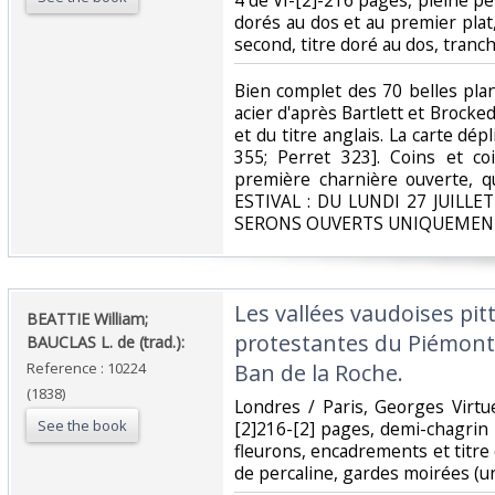
4 de VI-[2]-216 pages, pleine p
dorés au dos et au premier plat
second, titre doré au dos, tranch
‎Bien complet des 70 belles pl
acier d'après Bartlett et Brocked
et du titre anglais. La carte dépl
355; Perret 323]. Coins et co
première charnière ouverte, 
ESTIVAL : DU LUNDI 27 JUILL
SERONS OUVERTS UNIQUEMENT
‎Les vallées vaudoises pi
‎BEATTIE William;
protestantes du Piémont
BAUCLAS L. de (trad.):‎
Reference : 10224
Ban de la Roche.‎
(1838)
‎Londres / Paris, Georges Virtu
See the book
[2]216-[2] pages, demi-chagrin
fleurons, encadrements et titre
de percaline, gardes moirées (un 