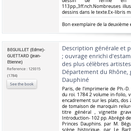
dessin de ferme en
113pp.,3ff.nch.Nombreuses illu
dessins dans le texte.Ex-libris ma
‎Bon exemplaire de la deuxième éd
‎Description générale et p
‎BEGUILLET (Edme)-
; ouvrage enrichi d'estam
GUETTARD (Jean-
Etienne)‎
des plus célèbres artistes
Reference : 129315
Département du Rhône,
(1784)
Dauphiné‎
See the book
‎Paris, de l'imprimerie de Ph.-D
du roi. 1784 2 volume in-folio, v
encadrement sur les plats, dos à
de tomaison de maroquin reliure 
titre général , vignette gra
Introduction- 102 pp. Abrégé de
Princes Dauphins. par M. Bégu
scène historique, par Le Bar