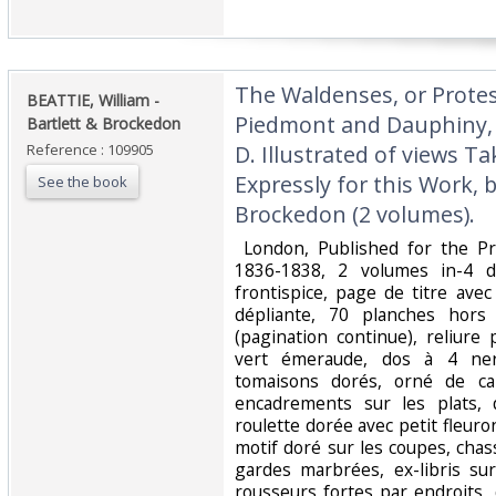
‎The Waldenses, or Protes
‎BEATTIE, William -
Piedmont and Dauphiny, b
Bartlett & Brockedon ‎
Reference : 109905
D. Illustrated of views T
Expressly for this Work, 
See the book
Brockedon (2 volumes).‎
‎ London, Published for the P
1836-1838, 2 volumes in-4 
frontispice, page de titre ave
dépliante, 70 planches hors
(pagination continue), reliure
vert émeraude, dos à 4 nerf
tomaisons dorés, orné de ca
encadrements sur les plats, 
roulette dorée avec petit fleuron
motif doré sur les coupes, cha
gardes marbrées, ex-libris su
rousseurs fortes par endroits,