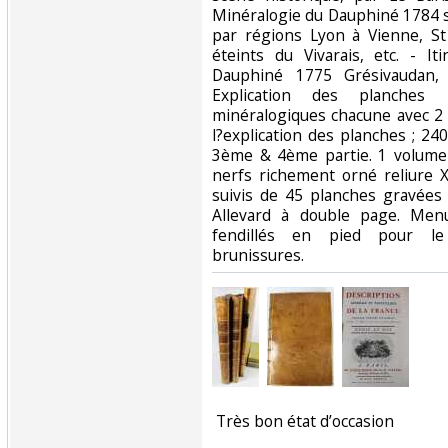
Minéralogie du Dauphiné 1784 s
par régions Lyon à Vienne, St 
éteints du Vivarais, etc. - I
Dauphiné 1775 Grésivaudan, 
Explication des planches
minéralogiques chacune avec 2
l?explication des planches ; 24
3ème & 4ème partie. 1 volume 
nerfs richement orné reliure X
suivis de 45 planches gravées
Allevard à double page. Men
fendillés en pied pour le
brunissures.‎
‎ Très bon état d’occasion ‎