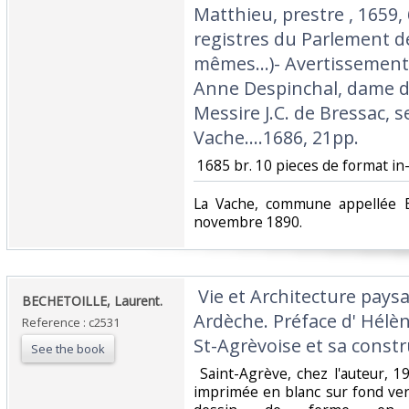
Matthieu, prestre , 1659, 
registres du Parlement d
mêmes…)- Avertissement
Anne Despinchal, dame d
Messire J.C. de Bressac, 
Vache….1686, 21pp.‎
‎ 1685 br. 10 pieces de format in-
‎La Vache, commune appellée 
novembre 1890. ‎
‎ Vie et Architecture pay
‎BECHETOILLE, Laurent.‎
Ardèche. Préface d' Hélè
Reference : c2531
St-Agrèvoise et sa constru
See the book
‎ Saint-Agrève, chez l'auteur, 
imprimée en blanc sur fond vert