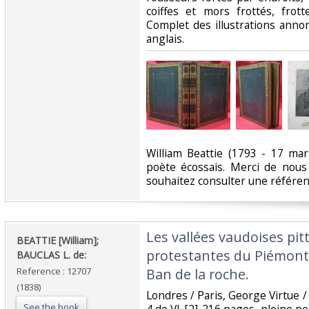
coiffes et mors frottés, frot
Complet des illustrations anno
anglais.‎
‎William Beattie (1793 - 17 ma
poète écossais. Merci de nous 
souhaitez consulter une référence
‎Les vallées vaudoises pi
‎BEATTIE [William];
protestantes du Piémont
BAUCLAS L. de:‎
Reference : 12707
Ban de la roche.‎
(1838)
‎Londres / Paris, George Virtue /
See the book