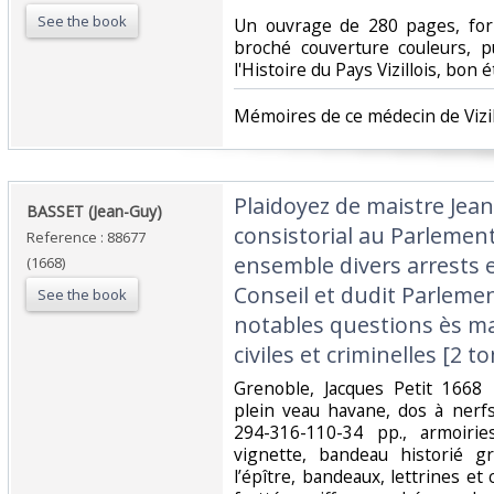
See the book
‎Un ouvrage de 280 pages, for
broché couverture couleurs, 
l'Histoire du Pays Vizillois, bon ét
‎Mémoires de ce médecin de Vizil
‎Plaidoyez de maistre Jea
‎BASSET (Jean-Guy)‎
consistorial au Parlemen
Reference : 88677
ensemble divers arrests 
(1668)
Conseil et dudit Parlemen
See the book
notables questions ès mat
civiles et criminelles [2 
‎Grenoble, Jacques Petit 1668 
plein veau havane, dos à nerf
294-316-110-34 pp., armoiri
vignette, bandeau historié g
l’épître, bandeaux, lettrines et