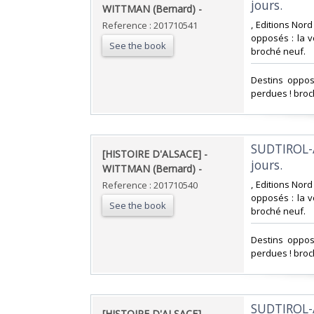
jours. ‎
WITTMAN (Bernard) - ‎
‎, Editions Nor
Reference : 201710541
opposés : la v
See the book
broché neuf.‎
‎Destins oppos
perdues ! broc
‎SUDTIROL-
‎[HISTOIRE D'ALSACE] -
jours. ‎
WITTMAN (Bernard) - ‎
‎, Editions Nor
Reference : 201710540
opposés : la v
See the book
broché neuf.‎
‎Destins oppos
perdues ! broc
‎SUDTIROL-
‎[HISTOIRE D'ALSACE] -