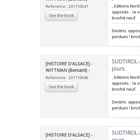
‎, Editions Nor
Reference : 201710547
opposés : la v
See the book
broché neuf.‎
‎Destins oppos
perdues ! broc
‎SUDTIROL-
‎[HISTOIRE D'ALSACE] -
jours. ‎
WITTMAN (Bernard) - ‎
‎, Editions Nor
Reference : 201710546
opposés : la v
See the book
broché neuf.‎
‎Destins oppos
perdues ! broc
‎SUDTIROL-
‎[HISTOIRE D'ALSACE] -
jours. ‎