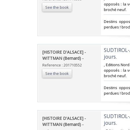
opposés : la v
See the book
broché neuf.‎
‎Destins oppos
perdues ! broc
‎SUDTIROL-
‎[HISTOIRE D'ALSACE] -
jours. ‎
WITTMAN (Bernard) - ‎
‎, Editions Nor
Reference : 201710552
opposés : la v
See the book
broché neuf.‎
‎Destins oppos
perdues ! broc
‎SUDTIROL-
‎[HISTOIRE D'ALSACE] -
jours. ‎
WITTMAN (Bernard) - ‎