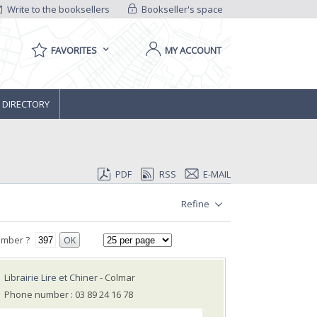
Write to the booksellers
Bookseller's space
FAVORITES
MY ACCOUNT
 DIRECTORY
PDF
RSS
E-MAIL
Refine
umber ?
OK
Librairie Lire et Chiner
- Colmar
Phone number : 03 89 24 16 78