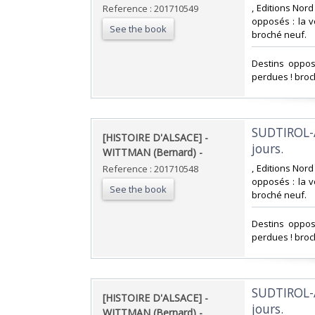
‎, Editions Nor
Reference : 201710549
opposés : la v
See the book
broché neuf.‎
‎Destins oppos
perdues ! broc
‎SUDTIROL-
‎[HISTOIRE D'ALSACE] -
jours. ‎
WITTMAN (Bernard) - ‎
‎, Editions Nor
Reference : 201710548
opposés : la v
See the book
broché neuf.‎
‎Destins oppos
perdues ! broc
‎SUDTIROL-
‎[HISTOIRE D'ALSACE] -
jours. ‎
WITTMAN (Bernard) - ‎