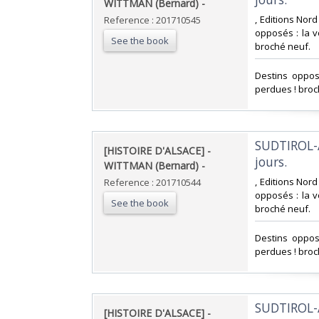
WITTMAN (Bernard) - ‎
‎, Editions Nor
Reference : 201710545
opposés : la v
See the book
broché neuf.‎
‎Destins oppos
perdues ! broc
‎SUDTIROL-
‎[HISTOIRE D'ALSACE] -
jours. ‎
WITTMAN (Bernard) - ‎
‎, Editions Nor
Reference : 201710544
opposés : la v
See the book
broché neuf.‎
‎Destins oppos
perdues ! broc
‎SUDTIROL-
‎[HISTOIRE D'ALSACE] -