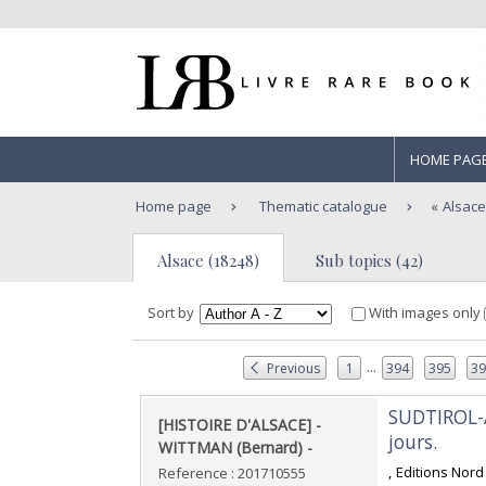
HOME PAG
Home page
Thematic catalogue
Alsac
Alsace (18248)
Sub topics (42)
Sort by
With images only
...
Previous
1
394
395
3
‎SUDTIROL-
‎[HISTOIRE D'ALSACE] -
jours. ‎
WITTMAN (Bernard) - ‎
‎, Editions Nor
Reference : 201710555