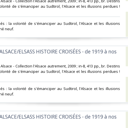
d Alsace - Collection l'Alsace autrement, 2009 ; in-8, 413 pp., br. Destins
olonté de s'émanciper au Sudtirol, l'Alsace et les illusions perdues !
és : la volonté de s'émanciper au Sudtirol, l'Alsace et les illusions
hé neuf.‎
ALSACE/ELSASS HISTOIRE CROISÉES - de 1919 à nos
d Alsace - Collection l'Alsace autrement, 2009 ; in-8, 413 pp., br. Destins
olonté de s'émanciper au Sudtirol, l'Alsace et les illusions perdues !
és : la volonté de s'émanciper au Sudtirol, l'Alsace et les illusions
hé neuf.‎
ALSACE/ELSASS HISTOIRE CROISÉES - de 1919 à nos