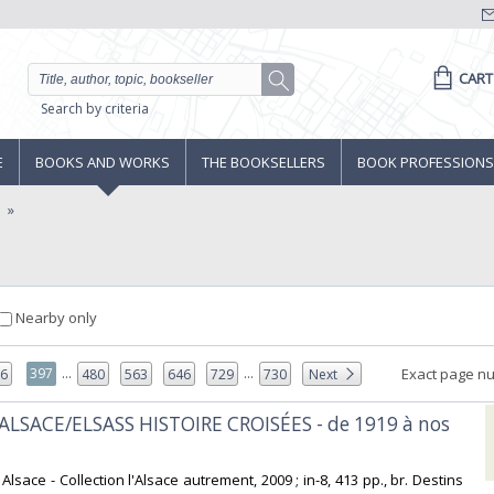
CART
Search by criteria
E
BOOKS AND WORKS
THE BOOKSELLERS
BOOK PROFESSIONS
e
Nearby only
...
...
397
Exact page n
96
480
563
646
729
730
Next
ALSACE/ELSASS HISTOIRE CROISÉES - de 1919 à nos
d Alsace - Collection l'Alsace autrement, 2009 ; in-8, 413 pp., br. Destins