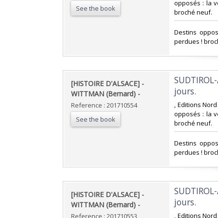
opposés : la v
See the book
broché neuf.‎
‎Destins oppos
perdues ! broc
‎SUDTIROL-
‎[HISTOIRE D'ALSACE] -
jours. ‎
WITTMAN (Bernard) - ‎
‎, Editions Nor
Reference : 201710554
opposés : la v
See the book
broché neuf.‎
‎Destins oppos
perdues ! broc
‎SUDTIROL-
‎[HISTOIRE D'ALSACE] -
jours. ‎
WITTMAN (Bernard) - ‎
‎, Editions Nor
Reference : 201710553