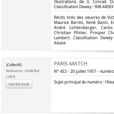
Illustrations de G Conrad. Ou
Classification Dewey : 908.44383
‎Récits tirés des oeuvres de V
Maurice Barrès, René Bazin, Em
André Lichtenberger, Carlos
Christian Pfister, Prosper Ch
Lambert. Classification Dewey
Alsace‎
‎PARIS-MATCH‎
‎(Collectif)‎
Reference : LFA007bd
‎N° 432 - 20 juillet 1957 - numér
(1957)
‎Sujet principal du numéro : l'Als
See the book