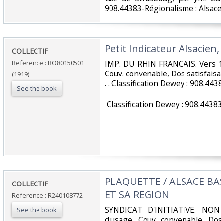
908.44383-Régionalisme : Alsace
‎Petit Indicateur Alsacien
‎COLLECTIF‎
Reference : RO80150501
‎IMP. DU RHIN FRANCAIS. Vers 1
Couv. convenable, Dos satisfaisant
(1919)
. . Classification Dewey : 908.44
See the book
‎ Classification Dewey : 908.4438
‎PLAQUETTE / ALSACE B
‎COLLECTIF‎
ET SA REGION‎
Reference : R240108772
‎SYNDICAT D'INITIATIVE. NON
See the book
d'usage, Couv. convenable, Dos 