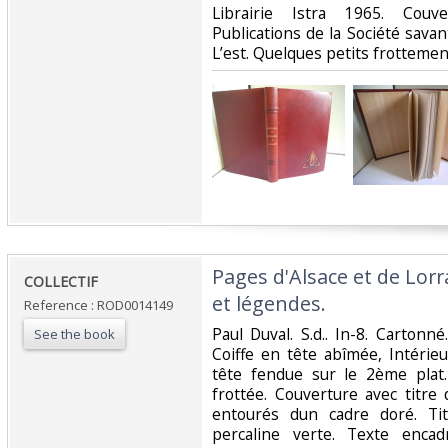
Librairie Istra 1965. Couv
Publications de la Société sava
L’est. Quelques petits frottemen
‎Pages d'Alsace et de Lorr
‎COLLECTIF‎
et légendes.‎
Reference : ROD0014149
‎Paul Duval. S.d.. In-8. Cartonné
See the book
Coiffe en tête abîmée, Intérieu
tête fendue sur le 2ème plat
frottée. Couverture avec titre
entourés dun cadre doré. Ti
percaline verte. Texte encad