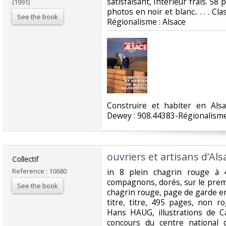
satisfaisant, Intérieur frais. 58
(1991)
photos en noir et blanc.. . . . Cl
See the book
Régionalisme : Alsace‎
‎Construire et habiter en Alsac
Dewey : 908.44383-Régionalisme 
‎ouvriers et artisans d’Alsa
‎Collectif ‎
Reference : 10680
‎in 8 plein chagrin rouge à 
compagnons, dorés, sur le premi
See the book
chagrin rouge, page de garde en
titre, titre, 495 pages, non r
Hans HAUG, illustrations de C
concours du centre national d