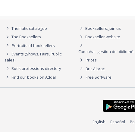
Thematic catalogue
Booksellers, join us
The Booksellers
Bookseller website
Portraits of booksellers
Caminha : gestion de biblioth
Events (Shows, Fairs, Public
sales)
Prices
Book professions directory
Bric à brac
Find our books on Addall
Free Software
English
Español
Po