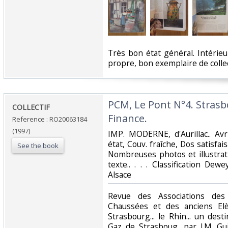
‎Très bon état général. Intérieu
propre, bon exemplaire de colle
‎PCM, Le Pont N°4. Stras
‎COLLECTIF‎
Finance.‎
Reference : RO20063184
(1997)
‎IMP. MODERNE, d'Aurillac.. Avr
état, Couv. fraîche, Dos satisfais
See the book
Nombreuses photos et illustrat
texte.. . . . Classification De
Alsace‎
‎Revue des Associations de
Chaussées et des anciens El
Strasbourg... le Rhin... un de
Gaz de Strasboug, par J.M. Guib