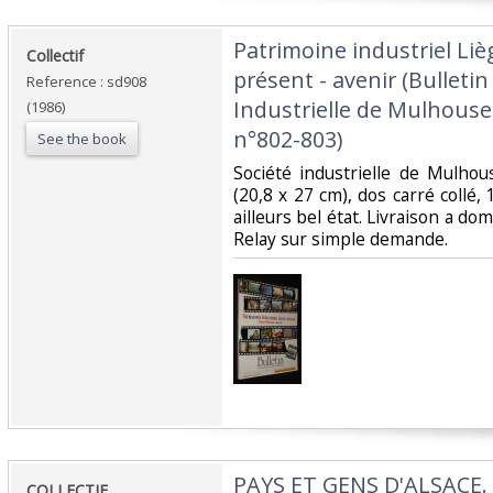
‎Patrimoine industriel Liè
‎Collectif‎
présent - avenir (Bulletin
Reference : sd908
Industrielle de Mulhouse, 
(1986)
n°802-803)‎
See the book
‎Société industrielle de Mulho
(20,8 x 27 cm), dos carré collé,
ailleurs bel état. Livraison a do
Relay sur simple demande.‎
‎PAYS ET GENS D'ALSACE.‎
‎COLLECTIF‎