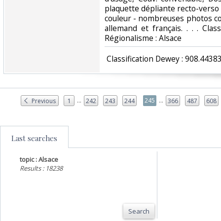
plaquette dépliante recto-verso
couleur - nombreuses photos cou
allemand et français. . . . Cla
Régionalisme : Alsace‎
‎ Classification Dewey : 908.4438
...
...
245
Previous
1
242
243
244
366
487
608
Last searches
topic : Alsace
Results : 18238
Search