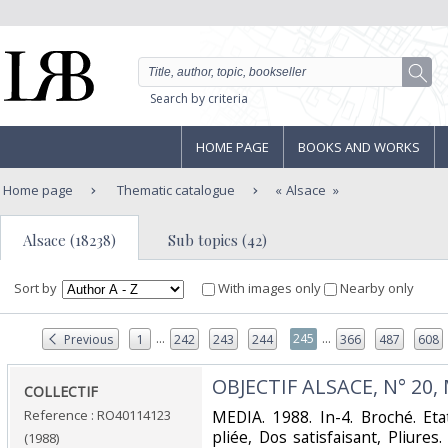
Search by criteria
HOME PAGE
BOOKS AND WORKS
Home page
Thematic catalogue
Alsace
Alsace (18238)
Sub topics (42)
Sort by
With images only
Nearby only
...
...
245
Previous
1
242
243
244
366
487
608
‎OBJECTIF ALSACE, N° 20,
‎COLLECTIF‎
Reference : RO40114123
‎MEDIA. 1988. In-4. Broché. Et
pliée, Dos satisfaisant, Pliures
(1988)