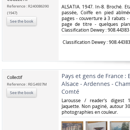
Reference : R240086390
‎ALSATIA. 1947. In-8. Broché. E
passée, Coiffe en pied abîmée
(1947)
pages - couverture à 3 rabats - 
See the book
page de titre - quelques planc
Classification Dewey : 908.44383
‎ Classification Dewey : 908.4438
‎Pays et gens de France :
‎Collectif‎
Alsace - Ardennes - Cha
Reference : REG4937M
Comté‎
See the book
‎Larousse / reader's digest 
Jaquette. Non paginé, autour 3
photographies en couleur.‎