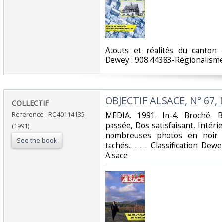
‎Atouts et réalités du canton d
Dewey : 908.44383-Régionalisme 
‎OBJECTIF ALSACE, N° 67,
‎COLLECTIF‎
Reference : RO40114135
‎MEDIA. 1991. In-4. Broché. 
passée, Dos satisfaisant, Intérie
(1991)
nombreuses photos en noir e
See the book
tachés.. . . . Classification De
Alsace‎