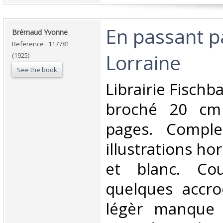
‎En passant p
‎Brémaud Yvonne‎
Reference : 117781
Lorraine‎
(1925)
See the book
‎Librairie Fisch
broché 20 cm
pages. Compl
illustrations ho
et blanc. Cou
quelques accro
légèr manque 