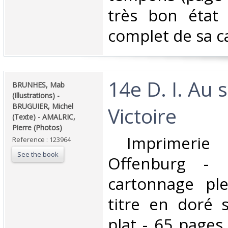
très bon état 
complet de sa ca
‎14e D. I. Au 
‎BRUNHES, Mab
(Illustrations) -
BRUGUIER, Michel
Victoire‎
(Texte) - AMALRIC,
Pierre (Photos)‎
‎ Imprimerie 
Reference : 123964
See the book
Offenburg - 
cartonnage ple
titre en doré 
plat - 65 page