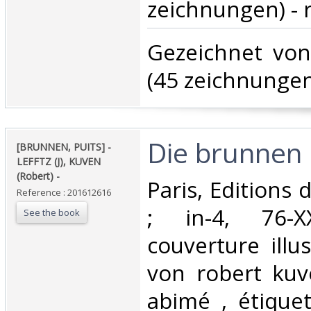
zeichnungen) - r
‎Gezeichnet vo
(45 zeichnungen)
‎Die brunnen i
‎[BRUNNEN, PUITS] -
LEFFTZ (J), KUVEN
(Robert) - ‎
‎Paris, Editions
Reference : 201612616
; in-4, 76-XX
See the book
couverture illu
von robert kuv
abimé , étiquet