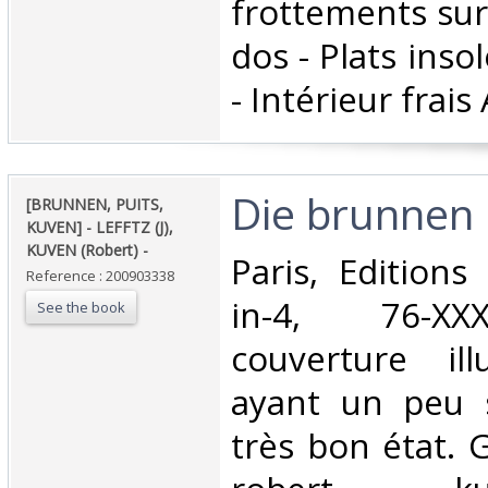
frottements sur 
dos - Plats inso
- Intérieur frais
‎Die brunnen i
‎[BRUNNEN, PUITS,
KUVEN] - LEFFTZ (J),
KUVEN (Robert) - ‎
‎Paris, Editions
Reference : 200903338
in-4, 76-XXX
See the book
couverture ill
ayant un peu s
très bon état. 