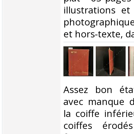
illustrations e
photographiqu
et hors-texte, d
‎Assez bon éta
avec manque d
la coiffe inféri
coiffes érodé