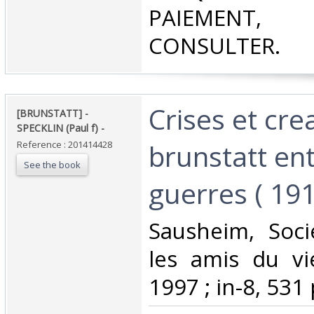
PAIEMEN
CONSULTER.‎
‎Crises et cre
‎[BRUNSTATT] -
SPECKLIN (Paul f) - ‎
brunstatt en
Reference : 201414428
See the book
guerres ( 191
‎Sausheim, Soci
les amis du vi
1997 ; in-8, 531 p