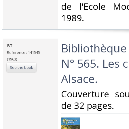
de l'Ecole Mod
1989.‎
‎Bibliothèque
‎BT ‎
Reference : 141545
N° 565. Les 
(1963)
See the book
Alsace.‎
‎Couverture so
de 32 pages.‎