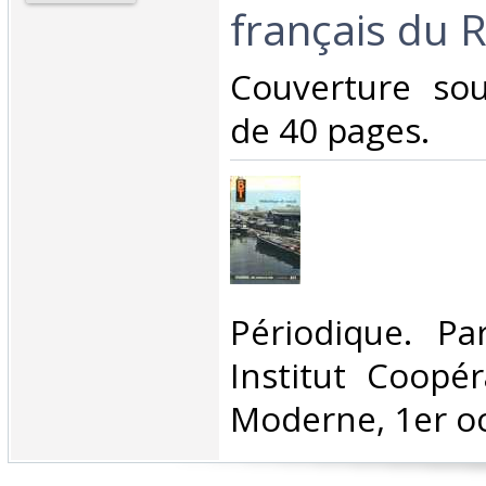
français du Rh
‎Couverture so
de 40 pages.‎
‎Périodique. P
Institut Coopér
Moderne, 1er oc