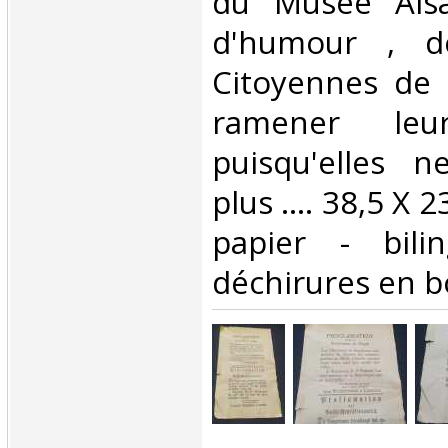
du Musée Alsa
d'humour , d
Citoyennes de 
ramener leu
puisqu'elles n
plus .... 38,5 X 
papier - bili
déchirures en bo