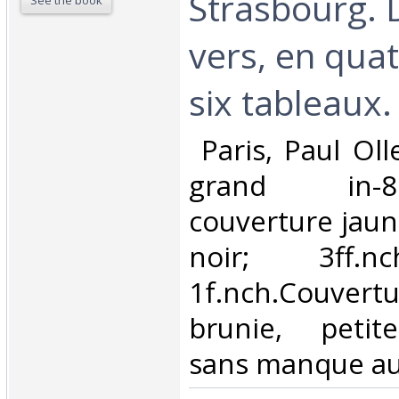
Strasbourg.
See the book
vers, en quat
six tableaux.‎
‎ Paris, Paul Ol
grand in-
couverture jau
noir; 3ff.nc
1f.nch.Couve
brunie, petit
sans manque au 