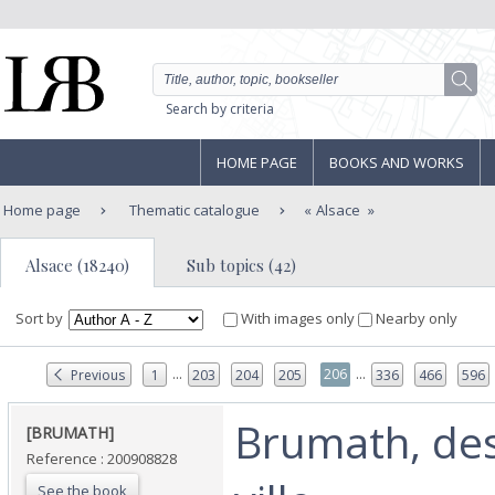
Search by criteria
HOME PAGE
BOOKS AND WORKS
Home page
Thematic catalogue
Alsace
Alsace (18240)
Sub topics (42)
Sort by
With images only
Nearby only
...
...
206
Previous
1
203
204
205
336
466
596
‎Brumath, de
‎[BRUMATH]‎
Reference : 200908828
See the book