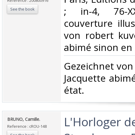
Reference : 200800916
; in-4, 76-XX
See the book
couverture illu
von robert kuv
abimé sinon en b
‎Gezeichnet von
Jacquette abim
état.‎
‎L'Horloger d
‎BRUNO, Camille.‎
Reference : cROU-148