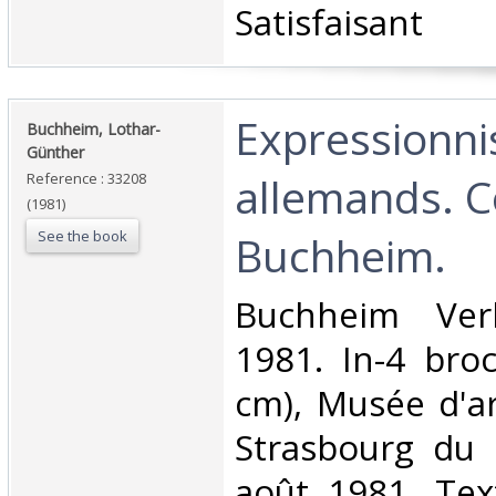
‎Satisfaisant ‎
‎Expressionni
‎Buchheim, Lothar-
Günther‎
allemands. C
Reference : 33208
(1981)
See the book
Buchheim. ‎
‎Buchheim Verl
1981. In-4 bro
cm), Musée d'a
Strasbourg du 
août 1981. Tex