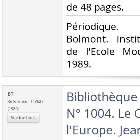
de 48 pages.‎
‎Périodique.
Bolmont. Insti
de l'Ecole Mod
1989.‎
‎Bibliothèque
‎BT ‎
Reference : 143627
N° 1004. Le 
(1989)
See the book
l'Europe. Je