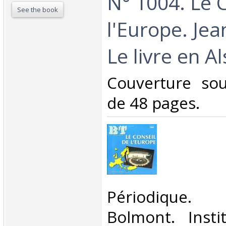
N° 1004. Le 
See the book
l'Europe. Je
Le livre en Al
‎Couverture so
de 48 pages.‎
‎Périodique.
Bolmont. Insti