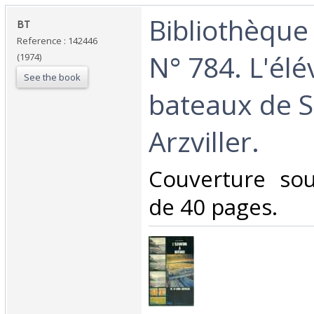
‎Bibliothèque
‎BT ‎
Reference : 142446
N° 784. L'élé
(1974)
See the book
bateaux de S
Arzviller.‎
‎Couverture so
de 40 pages.‎