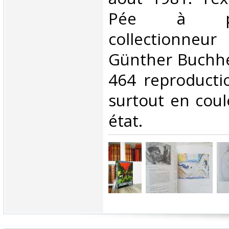
Pée à p
collectionn
Günther Buchhei
464 reproducti
surtout en coul
état.‎