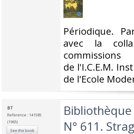
‎Périodique. P
avec la colla
commissions 
de l'I.C.E.M. Ins
de l'Ecole Moder
‎Bibliothèque
‎BT ‎
Reference : 141585
N° 611. Stra
(1965)
See the book