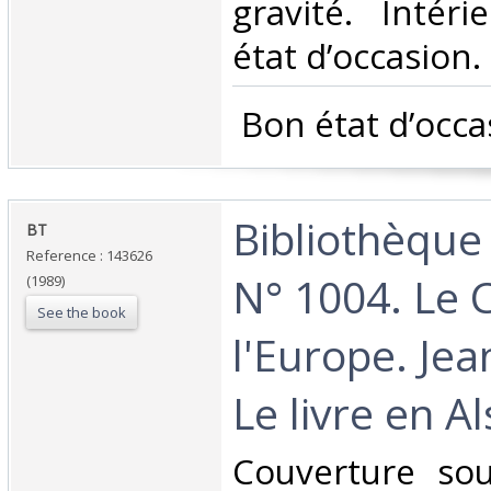
gravité. Intéri
état d’occasion.‎
‎ Bon état d’occa
‎Bibliothèque
‎BT ‎
Reference : 143626
N° 1004. Le 
(1989)
See the book
l'Europe. Je
Le livre en Al
‎Couverture so