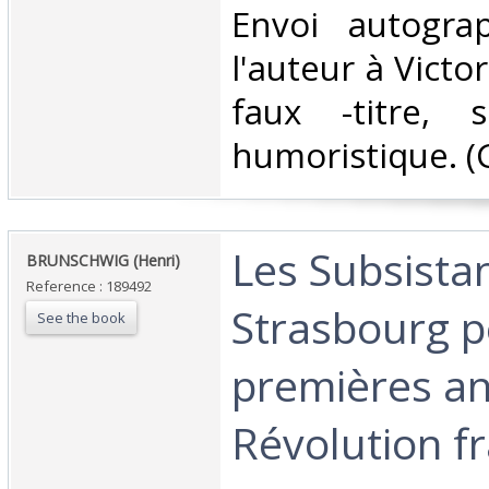
‎Envoi autogr
l'auteur à Victo
faux -titre,
humoristique. (G
‎Les Subsista
‎BRUNSCHWIG (Henri)‎
Reference : 189492
Strasbourg p
See the book
premières an
Révolution fr