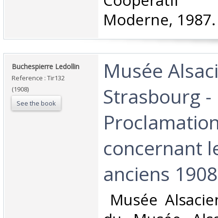
Coopératif 
Moderne, 1987.‎
‎Musée Alsaci
‎Buchespierre Ledollin‎
Reference : Tir132
Strasbourg -
(1908)
See the book
Proclamatio
concernant l
anciens 1908‎
‎ Musée Alsacie