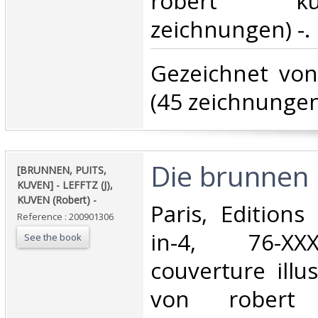
robert k
zeichnungen) -.‎
‎Gezeichnet vo
(45 zeichnungen)
‎Die brunnen i
‎[BRUNNEN, PUITS,
KUVEN] - LEFFTZ (J),
KUVEN (Robert) - ‎
‎Paris, Editions
Reference : 200901306
in-4, 76-XXX
See the book
couverture illu
von robert