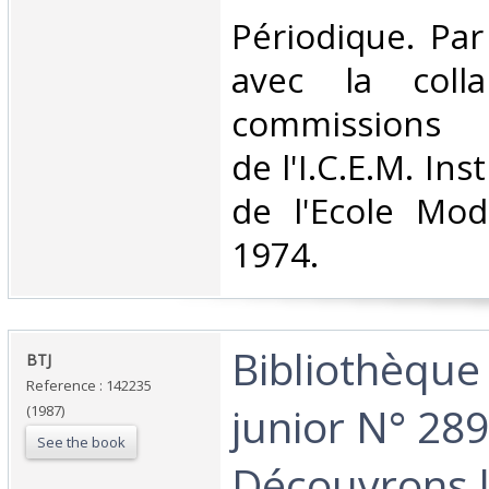
‎Périodique. Pa
avec la colla
commissions 
de l'I.C.E.M. Ins
de l'Ecole Mod
1974.‎
‎Bibliothèque
‎BTJ ‎
Reference : 142235
junior N° 289
(1987)
See the book
Découvrons 