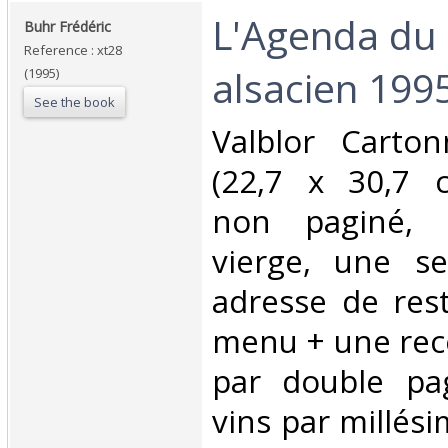
‎L'Agenda du
‎Buhr Frédéric‎
Reference : xt28
alsacien 1995
(1995)
See the book
‎Valblor Carto
(22,7 x 30,7 c
non paginé, 
vierge, une s
adresse de res
menu + une rece
par double pa
vins par millés