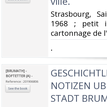
ville. ‎
‎Strasbourg, Sa
1968 ; petit i
cartonnage de l'
‎.‎
‎GESCHICHTL
‎[BRUMATH] -
BOFTETTER (A) - ‎
NOTIZEN UB
Reference : 201906806
See the book
STADT BRUMA