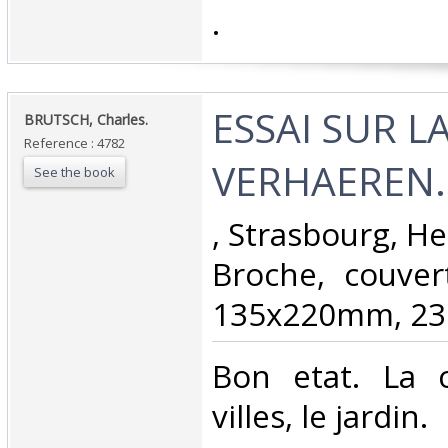
‎.‎
‎ESSAI SUR L
‎BRUTSCH, Charles.‎
Reference : 4782
VERHAEREN.‎
See the book
‎, Strasbourg, He
Broche, couvert
135x220mm, 235
‎Bon etat. La 
villes, le jardin.‎