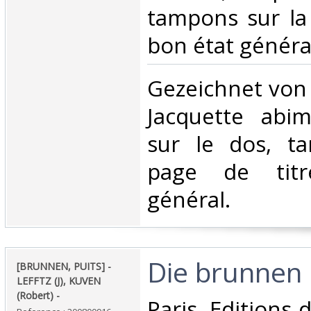
tampons sur la 
bon état général
‎Gezeichnet von
Jacquette abim
sur le dos, t
page de titr
général.‎
‎Die brunnen i
‎[BRUNNEN, PUITS] -
LEFFTZ (J), KUVEN
(Robert) - ‎
‎Paris, Editions