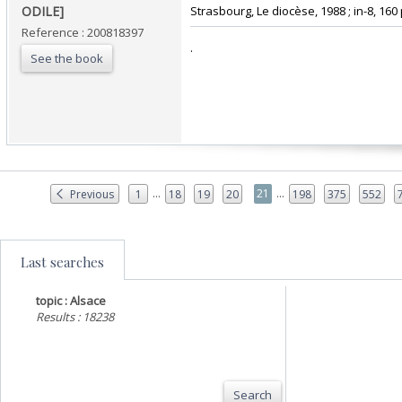
ODILE]‎
‎Strasbourg, Le diocèse, 1988 ; in-8, 160 
Reference : 200818397
‎.‎
See the book
...
...
21
Previous
1
18
19
20
198
375
552
Last searches
topic : Alsace
Results : 18238
Search