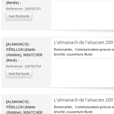
(Renée) - ‎
‎.‎
Reference : 200702731
See the book
‎L'almanach de l'alsacien 2001.
‎[ALMANACH] -
PÉRILLON (Marie-
‎Romorantin, Communication-presse-ed
broché, couverture illustr.‎
christine), WEATCHER
(René) - ‎
‎.‎
Reference : 200702754
See the book
‎L'almanach de l'alsacien 2001.
‎[ALMANACH] -
PÉRILLON (Marie-
‎Romorantin, Communication-presse-ed
broché, couverture illustr.‎
christine), WEATCHER