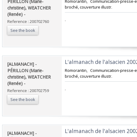
PÉRILLON (Marie-
‎Romorantin, Communication-presse-ed
broché, couverture illustr.‎
christine), WEATCHER
(Renée) - ‎
‎.‎
Reference : 200702760
See the book
‎L'almanach de l'alsacien 2002.
‎[ALMANACH] -
PÉRILLON (Marie-
‎Romorantin, Communication-presse-ed
broché, couverture illustr.‎
christine), WEATCHER
(Renée) - ‎
‎.‎
Reference : 200702759
See the book
‎L'almanach de l'alsacien 2002.
‎[ALMANACH] -