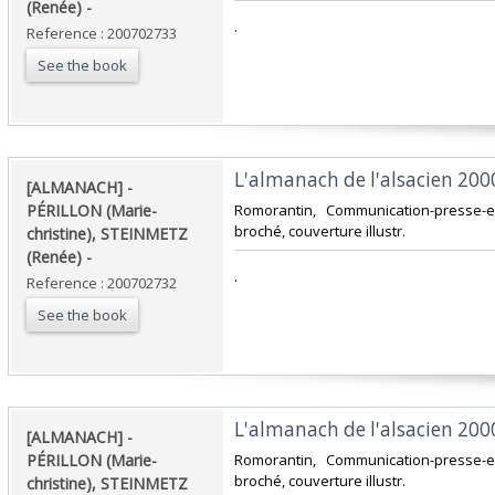
(Renée) - ‎
‎.‎
Reference : 200702733
See the book
‎L'almanach de l'alsacien 2000.
‎[ALMANACH] -
PÉRILLON (Marie-
‎Romorantin, Communication-presse-ed
broché, couverture illustr.‎
christine), STEINMETZ
(Renée) - ‎
‎.‎
Reference : 200702732
See the book
‎L'almanach de l'alsacien 2000.
‎[ALMANACH] -
PÉRILLON (Marie-
‎Romorantin, Communication-presse-ed
broché, couverture illustr.‎
christine), STEINMETZ