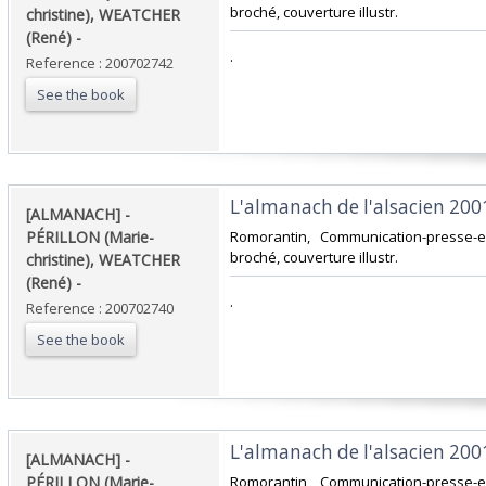
broché, couverture illustr.‎
christine), WEATCHER
(René) - ‎
‎.‎
Reference : 200702742
See the book
‎L'almanach de l'alsacien 2001.
‎[ALMANACH] -
PÉRILLON (Marie-
‎Romorantin, Communication-presse-ed
broché, couverture illustr.‎
christine), WEATCHER
(René) - ‎
‎.‎
Reference : 200702740
See the book
‎L'almanach de l'alsacien 2001.
‎[ALMANACH] -
PÉRILLON (Marie-
‎Romorantin, Communication-presse-ed