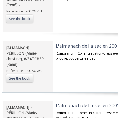
(René) - ‎
‎.‎
Reference : 200702751
See the book
‎L'almanach de l'alsacien 2001.
‎[ALMANACH] -
PÉRILLON (Marie-
‎Romorantin, Communication-presse-ed
broché, couverture illustr.‎
christine), WEATCHER
(René) - ‎
‎.‎
Reference : 200702750
See the book
‎L'almanach de l'alsacien 2001.
‎[ALMANACH] -
PÉRILLON (Marie-
‎Romorantin, Communication-presse-ed
broché, couverture illustr.‎