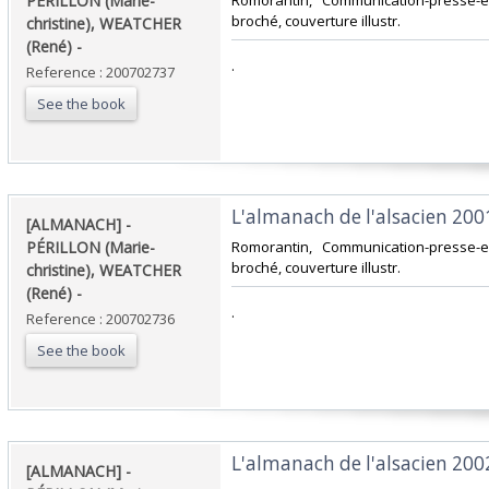
PÉRILLON (Marie-
‎Romorantin, Communication-presse-ed
broché, couverture illustr.‎
christine), WEATCHER
(René) - ‎
‎.‎
Reference : 200702737
See the book
‎L'almanach de l'alsacien 2001.
‎[ALMANACH] -
PÉRILLON (Marie-
‎Romorantin, Communication-presse-ed
broché, couverture illustr.‎
christine), WEATCHER
(René) - ‎
‎.‎
Reference : 200702736
See the book
‎L'almanach de l'alsacien 2002.
‎[ALMANACH] -