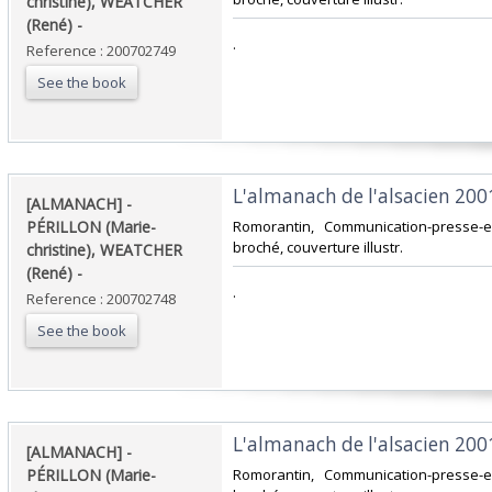
christine), WEATCHER
(René) - ‎
‎.‎
Reference : 200702749
See the book
‎L'almanach de l'alsacien 2001.
‎[ALMANACH] -
PÉRILLON (Marie-
‎Romorantin, Communication-presse-ed
broché, couverture illustr.‎
christine), WEATCHER
(René) - ‎
‎.‎
Reference : 200702748
See the book
‎L'almanach de l'alsacien 2001.
‎[ALMANACH] -
PÉRILLON (Marie-
‎Romorantin, Communication-presse-ed