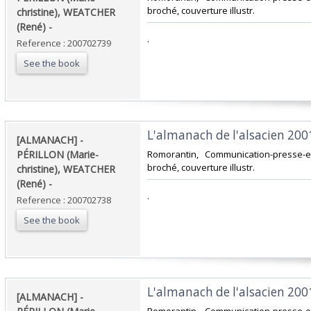
broché, couverture illustr.‎
christine), WEATCHER
(René) - ‎
‎.‎
Reference : 200702739
See the book
‎L'almanach de l'alsacien 2001.
‎[ALMANACH] -
PÉRILLON (Marie-
‎Romorantin, Communication-presse-ed
broché, couverture illustr.‎
christine), WEATCHER
(René) - ‎
‎.‎
Reference : 200702738
See the book
‎L'almanach de l'alsacien 2001.
‎[ALMANACH] -