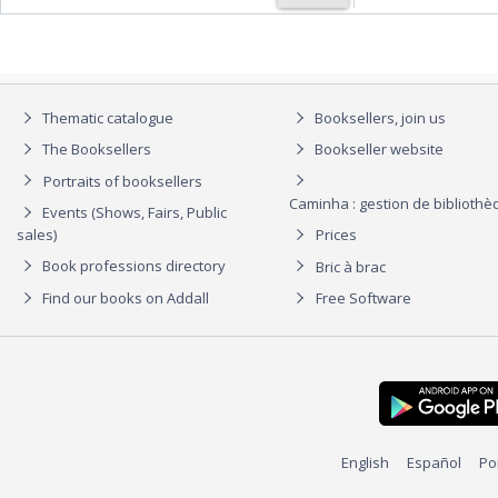
Thematic catalogue
Booksellers, join us
The Booksellers
Bookseller website
Portraits of booksellers
Caminha : gestion de biblioth
Events (Shows, Fairs, Public
sales)
Prices
Book professions directory
Bric à brac
Find our books on Addall
Free Software
English
Español
Po