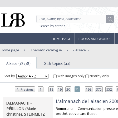
Search by criteria
HOME PAGE
BOOKS AND WORKS
Home page
Thematic catalogue
Alsace
Alsace (18238)
Sub topics (42)
Sort by
With images only
Nearby only
...
...
21
Previous
1
18
19
20
198
375
552
‎L'almanach de l'alsacien 2000.
‎[ALMANACH] -
PÉRILLON (Marie-
‎Romorantin, Communication-presse-ed
broché, couverture illustr.‎
christine), STEINMETZ