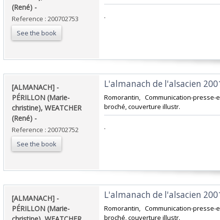
(René) - ‎
‎.‎
Reference : 200702753
See the book
‎L'almanach de l'alsacien 2001.
‎[ALMANACH] -
PÉRILLON (Marie-
‎Romorantin, Communication-presse-ed
broché, couverture illustr.‎
christine), WEATCHER
(René) - ‎
‎.‎
Reference : 200702752
See the book
‎L'almanach de l'alsacien 2001.
‎[ALMANACH] -
PÉRILLON (Marie-
‎Romorantin, Communication-presse-ed
broché, couverture illustr.‎
christine), WEATCHER