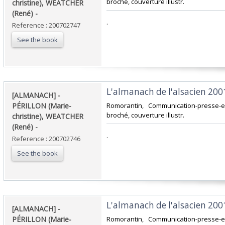
broché, couverture illustr.‎
christine), WEATCHER
(René) - ‎
‎.‎
Reference : 200702747
See the book
‎L'almanach de l'alsacien 2001.
‎[ALMANACH] -
PÉRILLON (Marie-
‎Romorantin, Communication-presse-ed
broché, couverture illustr.‎
christine), WEATCHER
(René) - ‎
‎.‎
Reference : 200702746
See the book
‎L'almanach de l'alsacien 2001.
‎[ALMANACH] -
PÉRILLON (Marie-
‎Romorantin, Communication-presse-ed