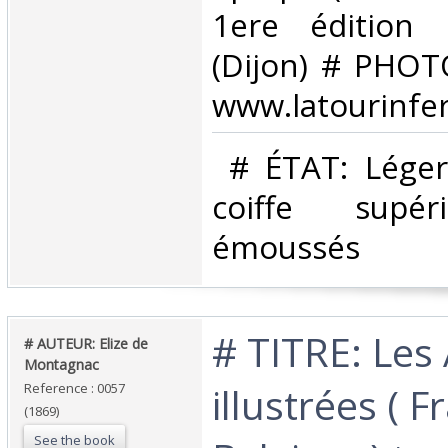
1ere édition
(Dijon) # PHOTO
www.latourinfer
‎ # ÉTAT: Lége
coiffe supér
émoussés ‎
‎# TITRE: Le
‎# AUTEUR: Elize de
Montagnac‎
illustrées ( 
Reference : 0057
(1869)
See the book