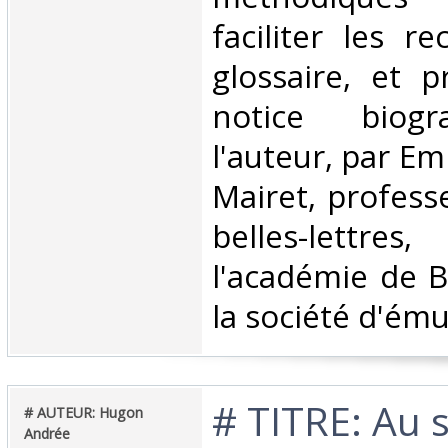
faciliter les r
glossaire, et 
notice biogr
l'auteur, par E
Mairet, profess
belles-lettre
l'académie de 
la société d'émul
‎# TITRE: Au 
‎# AUTEUR: Hugon
Andrée‎