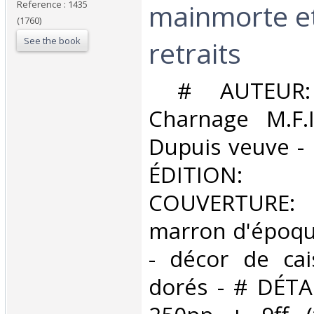
mainmorte e
Reference : 1435
(1760)
See the book
retraits‎
‎ # AUTEUR
Charnage M.F.
Dupuis veuve -
ÉDITION
COUVERTURE:
marron d'époque
- décor de cai
dorés - # DÉTAI