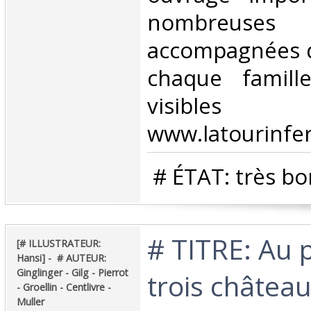
nombreuses 
accompagnées d
chaque famil
visibl
www.latourinfer
‎ # ÉTAT: très bo
‎# TITRE: Au 
‎[# ILLUSTRATEUR:
Hansi] - ‎ ‎# AUTEUR:
Ginglinger - Gilg - Pierrot
trois château
- Groellin - Centlivre -
Muller‎