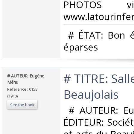
PHOTOS vi
www.latourinfer
‎ # ÉTAT: Bon é
éparses ‎
‎# TITRE: Sall
‎# AUTEUR: Eugène
Méhu‎
Beaujolais‎
Reference : 0158
(1910)
See the book
‎ # AUTEUR: E
ÉDITEUR: Sociét