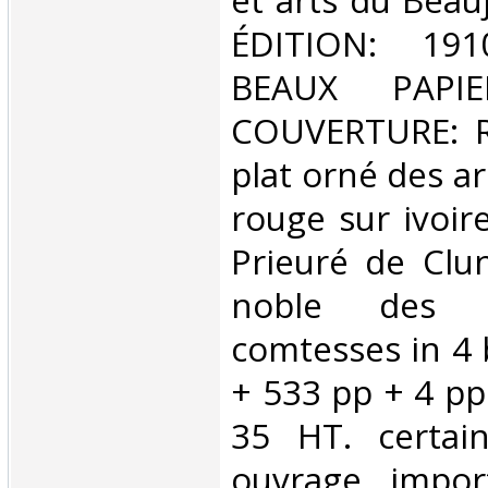
et arts du Beau
ÉDITION: 19
BEAUX PAPIE
COUVERTURE: R
plat orné des a
rouge sur ivoir
Prieuré de Clun
noble des ch
comtesses in 4 b
+ 533 pp + 4 pp
35 HT. certain
ouvrage impor