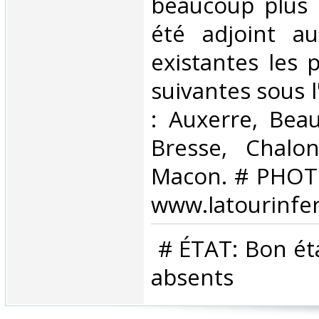
beaucoup plus 
été adjoint au
existantes les p
suivantes sous 
: Auxerre, Bea
Bresse, Chalon
Macon. # PHOTO
www.latourinfer
‎ # ÉTAT: Bon é
absents‎