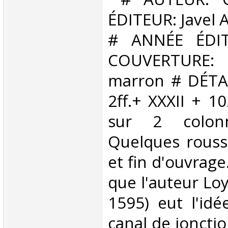
ÉDITEUR: Javel 
# ANNÉE ÉDIT
COUVERTURE:
marron # DÉTAIL
2ff.+ XXXII + 1
sur 2 colonn
Quelques rouss
et fin d'ouvrage.
que l'auteur Loy
1595) eut l'id
canal de joncti