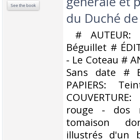
générale et p
See the book
du Duché de
‎ # AUTEUR: 
Béguillet # ÉD
- Le Coteau # 
Sans date # 
PAPIERS: Tei
COUVERTURE: P
rouge - dos r
tomaison do
illustrés d'un