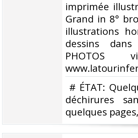
imprimée illust
Grand in 8° br
illustrations h
dessins dans
PHOTOS vi
www.latourinfer
‎ # ÉTAT: Quelq
déchirures s
quelques pages,