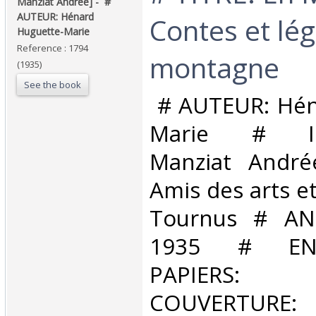
Manziat Andrée] - ‎ ‎#
AUTEUR: Hénard
Contes et lé
Huguette-Marie‎
Reference : 1794
montagne‎
(1935)
See the book
‎ # AUTEUR: Hé
Marie # ILL
Manziat André
Amis des arts et
Tournus # AN
1935 # EN
PAPIERS:
COUVERTURE