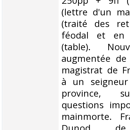
250pp + 9ff (
(lettre d'un ma
(traité des ret
féodal et en 
(table). Nouv
augmentée de l
magistrat de F
à un seigneu
province, s
questions impo
mainmorte. Fr
Dunod de