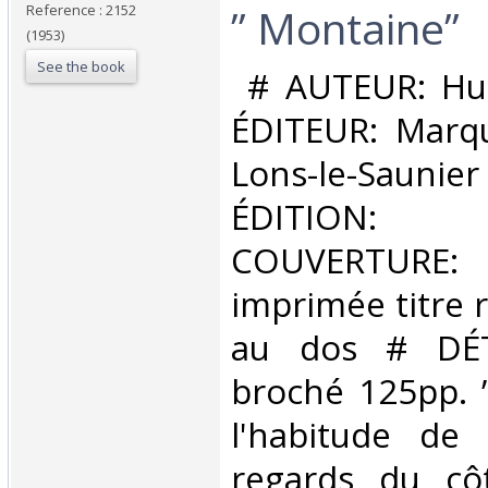
” Montaine”‎
Reference : 2152
(1953)
See the book
‎ # AUTEUR: H
ÉDITEUR: Marqu
Lons-le-Saun
ÉDITION
COUVERTURE
imprimée titre 
au dos # DÉT
broché 125pp. 
l'habitude de 
regards du côt