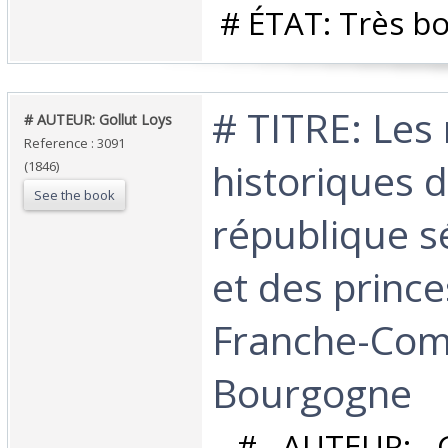
‎ # ÉTAT: Très bo
‎# TITRE: Le
‎# AUTEUR: Gollut Loys‎
Reference : 3091
historiques d
(1846)
See the book
république 
et des prince
Franche-Com
Bourgogne‎
‎ # AUTEUR: G