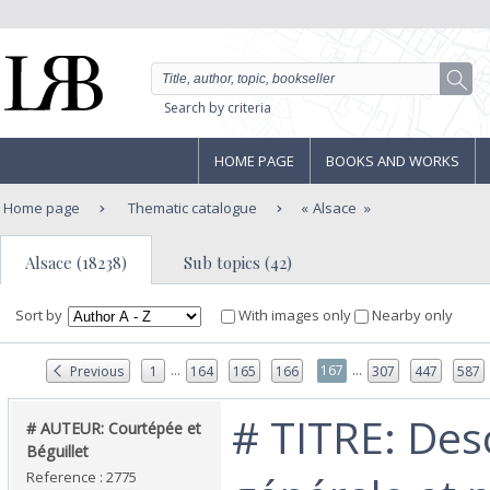
Search by criteria
HOME PAGE
BOOKS AND WORKS
Home page
Thematic catalogue
Alsace
Alsace (18238)
Sub topics (42)
Sort by
With images only
Nearby only
...
...
167
Previous
1
164
165
166
307
447
587
‎# TITRE: Des
‎# AUTEUR: Courtépée et
Béguillet‎
Reference : 2775