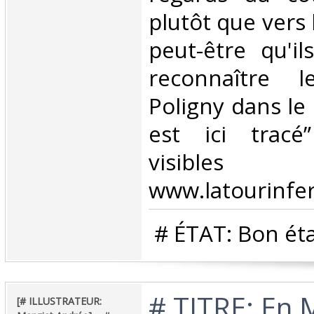
plutôt que vers 
peut-être qu'i
reconnaître 
Poligny dans le 
est ici trac
visibl
www.latourinfer
‎ # ÉTAT: Bon éta
‎# TITRE: En 
‎[# ILLUSTRATEUR: