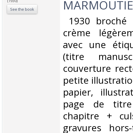
MARMOUTIE
(1930)
See the book
‎ 1930 broché 
crème légèrem
avec une étiqu
(titre manus
couverture rec
petite illustrati
papier, illustr
page de titre
chapitre + cul
gravures hors-