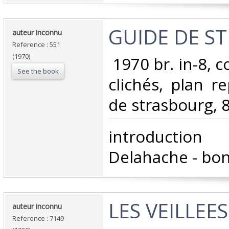
‎GUIDE DE S
‎auteur inconnu‎
Reference : 551
(1970)
‎ 1970 br. in-8, c
See the book
clichés, plan re
de strasbourg, 8
‎introductio
Delahache - bon 
‎LES VEILLEE
‎auteur inconnu‎
Reference : 7149