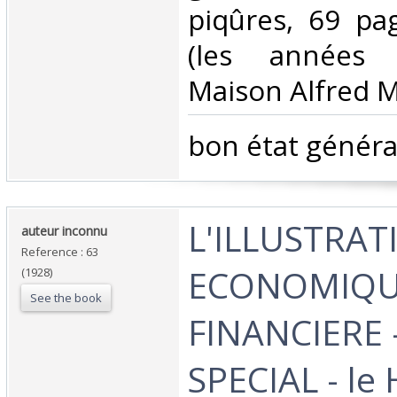
piqûres, 69 pa
(les années 
Maison Alfred Ma
‎bon état général
‎L'ILLUSTRA
‎auteur inconnu‎
Reference : 63
ECONOMIQU
(1928)
See the book
FINANCIERE
SPECIAL - l