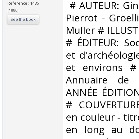
‎ # AUTEUR: Ging
Reference : 1486
(1990)
Pierrot - Groell
See the book
Muller # ILLUS
# ÉDITEUR: Soci
et d'archéologi
et environs #
Annuaire de 
ANNÉE ÉDITION
# COUVERTURE: 
en couleur - tit
en long au do