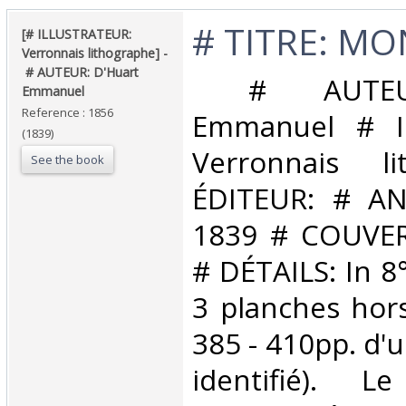
‎# TITRE: MO
‎[# ILLUSTRATEUR:
Verronnais lithographe] -
‎ ‎# AUTEUR: D'Huart
‎ # AUTEU
Emmanuel‎
Reference : 1856
Emmanuel # I
(1839)
Verronnais l
See the book
ÉDITEUR: # AN
1839 # COUVER
# DÉTAILS: In 8
3 planches hors
385 - 410pp. d'
identifié). L