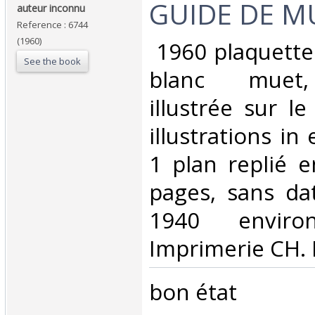
‎GUIDE DE M
‎auteur inconnu‎
Reference : 6744
(1960)
‎ 1960 plaquette
See the book
blanc muet,
illustrée sur le
illustrations in
1 plan replié e
pages, sans da
1940 enviro
Imprimerie CH. B
‎bon état ‎