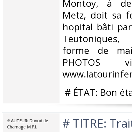
Montoy, à de
Metz, doit sa 
hopital bâti par
Teutoniques, 
forme de mai
PHOTOS vi
www.latourinfer
‎ # ÉTAT: Bon éta
‎# TITRE: Trai
‎# AUTEUR: Dunod de
Charnage M.F.I.‎