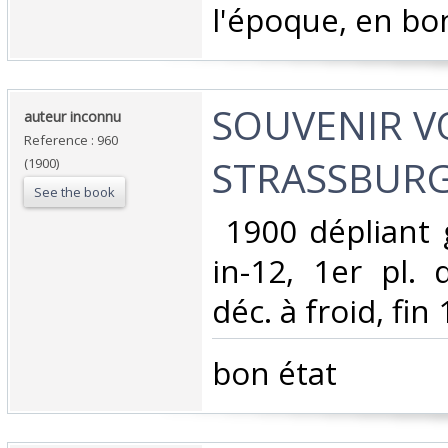
l'époque, en bon 
‎SOUVENIR 
‎auteur inconnu‎
Reference : 960
STRASSBURG
(1900)
See the book
‎ 1900 dépliant g
in-12, 1er pl. 
déc. à froid, fin 1
‎bon état ‎