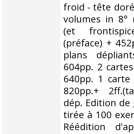
froid - tête dor
volumes in 8° r
(et frontisp
(préface) + 452
plans déplian
604pp. 2 cartes
640pp. 1 carte 
820pp.+ 2ff.(t
dép. Edition de
tirée à 100 exe
Réédition d'a