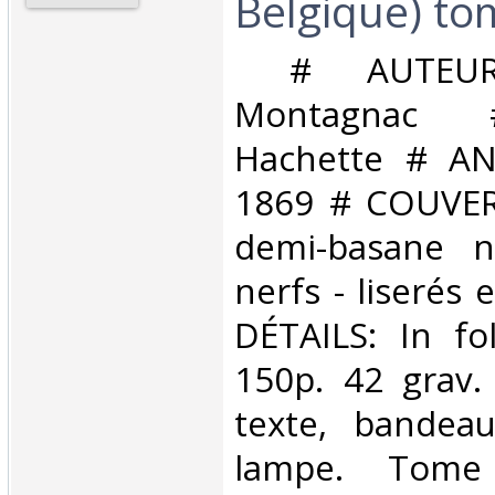
Belgique) tom
‎ # AUTEUR
Montagnac 
Hachette # AN
1869 # COUVERT
demi-basane n
nerfs - liserés 
DÉTAILS: In fol
150p. 42 grav.
texte, bandea
lampe. Tome