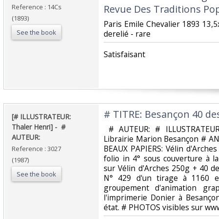
Reference : 14Cs
Revue Des Traditions Pop
(1893)
‎Paris Emile Chevalier 1893 13,5
See the book
derelié - rare‎
‎Satisfaisant ‎
‎# TITRE: Besançon 40 des
‎[# ILLUSTRATEUR:
Thaler Henri] - ‎ ‎#
‎ # AUTEUR: # ILLUSTRATEUR
AUTEUR: ‎
Librairie Marion Besançon # A
BEAUX PAPIERS: Vélin d'Arches
Reference : 3027
folio in 4° sous couverture à l
(1987)
sur Vélin d'Arches 250g + 40 d
See the book
N° 429 d'un tirage à 1160 e
groupement d'animation gra
l'imprimerie Donier à Besanço
état. # PHOTOS visibles sur www