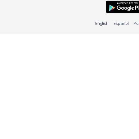
English
Español
Po