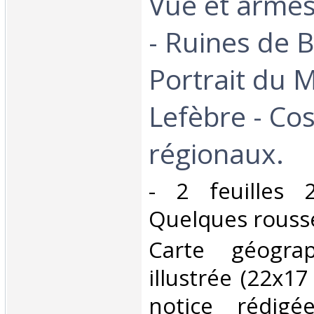
Vue et arme
- Ruines de B
Portrait du 
Lefèbre - Co
régionaux.‎
‎- 2 feuilles
Quelques rousse
‎Carte géogra
illustrée (22x1
notice rédigé