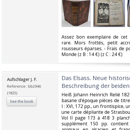
‎Assez bon exemplaire de cet
rare. Mors frottés, petit acc
rousseurs éparses. - Frais de por
Monde (z B : 14 €) (z C : 24 €) ‎
‎Das Elsass. Neue histor
‎Aufschlager J. F.‎
Beschreibung der beiden
Reference : bb2946
(1825)
‎Heiß Johann Heinrich Relié 18
basane d'époque pièces de titre
See the book
I : XVI, 172 pp., un frontispice, 
une carte dépliante de Strasbou
Vol II page 173 à 418 3 planc
supplément 150 pp. contient
animaux en alsacien et franç