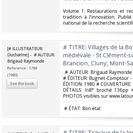
‎Volume 1: Restaurations et re
tradition à l'innovation. Publ
national de la recherche scientifi
‎# TITRE: Villages de la 
‎[# ILLUSTRATEUR:
médiévale - St Clément-s
Ducharme] - ‎ ‎# AUTEUR:
Brigaud Raymonde‎
Brancion, Cluny, Mont-Sa
Reference : 1788
‎ # AUTEUR: Brigaud Raymond
(1980)
# ÉDITEUR: Bugnet-Comptour -
See the book
ÉDITION: 1980 # COUVERTURE: S
DÉTAILS: In8° broché 136pp + 
PHOTOS visibles sur www.latour
‎ # ÉTAT: Bon état‎
‎# TITRE: Travaux de la l