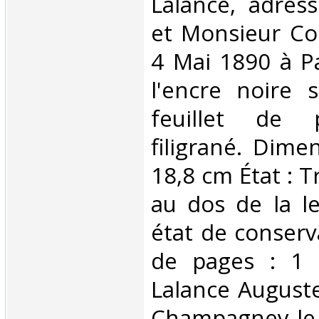
Lalance, adre
et Monsieur Co
4 Mai 1890 à Pa
l'encre noire 
feuillet de 
filigrané. Dime
18,8 cm État : T
au dos de la le
état de conser
de pages : 1 
Lalance Auguste
Champagney le 