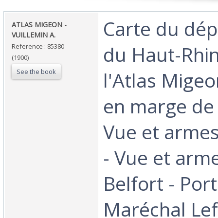
‎Carte du dé
‎ATLAS MIGEON -
VUILLEMIN A. ‎
du Haut-Rhin
Reference : 85380
(1900)
See the book
l'Atlas Mige
en marge de 
Vue et arme
- Vue et arm
Belfort - Por
Maréchal Lef