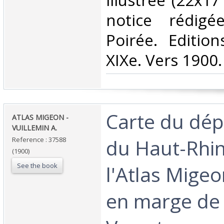
illustrée (22x1
notice rédigé
Poirée. Editio
XIXe. Vers 1900.‎
‎Carte du dé
‎ATLAS MIGEON -
VUILLEMIN A. ‎
du Haut-Rhin
Reference : 37588
(1900)
See the book
l'Atlas Mige
en marge de 