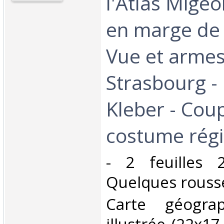
l'Atlas Mige
en marge de 
Vue et armes
Strasbourg - 
Kleber - Cou
costume régio
‎- 2 feuilles
Quelques rousse
‎Carte géogra