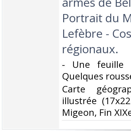
armes de Bel
Portrait du 
Lefèbre - Co
régionaux.‎
‎- Une feuill
Quelques rousse
‎Carte géogra
illustrée (17x2
Migeon, Fin XIXe