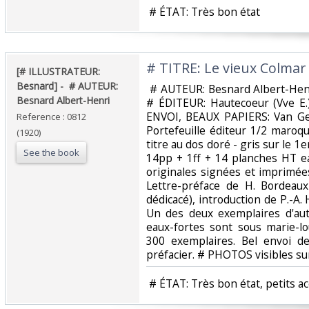
‎ # ÉTAT: Très bon état‎
‎# TITRE: Le vieux Colmar‎
‎[# ILLUSTRATEUR:
Besnard] - ‎ ‎# AUTEUR:
‎ # AUTEUR: Besnard Albert-He
Besnard Albert-Henri‎
# ÉDITEUR: Hautecoeur (Vve E
ENVOI, BEAUX PAPIERS: Van G
Reference : 0812
Portefeuille éditeur 1/2 maroqu
(1920)
titre au dos doré - gris sur le 1e
See the book
14pp + 1ff + 14 planches HT e
originales signées et imprimée
Lettre-préface de H. Bordeaux
dédicacé), introduction de P.-A
Un des deux exemplaires d'aut
eaux-fortes sont sous marie-lo
300 exemplaires. Bel envoi de
préfacier. # PHOTOS visibles su
‎ # ÉTAT: Très bon état, petits ac