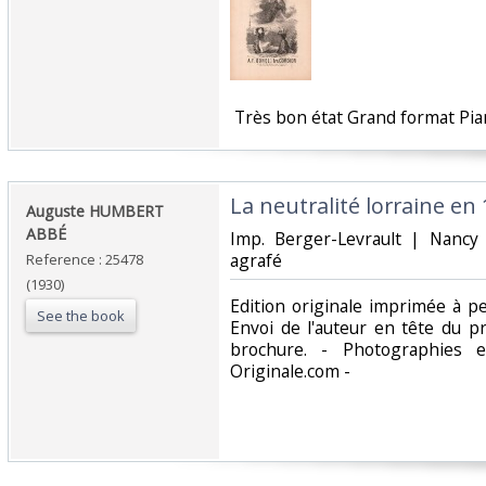
‎ Très bon état Grand format Pian
‎La neutralité lorraine en 
‎Auguste HUMBERT
ABBÉ‎
‎Imp. Berger-Levrault | Nanc
agrafé‎
Reference : 25478
(1930)
‎Edition originale imprimée à p
See the book
Envoi de l'auteur en tête du p
brochure. - Photographies e
Originale.com -‎