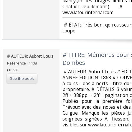
Nancy.(in ”les tirages limités
Chaffiol-Debillemont.) 
www.latourinfernal.com‎
‎ # ÉTAT: Très bon, qq rousseur
coupé‎
‎# TITRE: Mémoires pour se
‎# AUTEUR: Aubret Louis‎
Dombes‎
Reference : 1408
(1868)
‎ # AUTEUR: Aubret Louis # ÉDIT
ANNÉE ÉDITION: 1868 # COUVER
See the book
à coins - dos à nerfs - titre d
propriétaire. # DÉTAILS: 3 volu
2ff + 388pp. + 2ff + pagination 
Publiés pour la première foi
Trévoux avec des notes et des
Guigue. Manque les pièces just
soignées signées A. Tiessen
visibles sur www.latourinfernal.