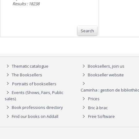
Results : 18238
Search
Thematic catalogue
Booksellers, join us
The Booksellers
Bookseller website
Portraits of booksellers
Caminha : gestion de biblioth
Events (Shows, Fairs, Public
sales)
Prices
Book professions directory
Bric à brac
Find our books on Addall
Free Software