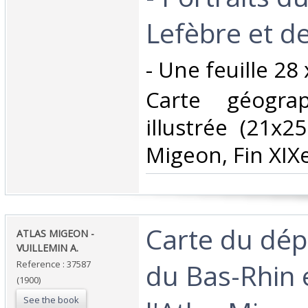
Lefèbre et de
‎- Une feuille 28 
‎Carte géogra
illustrée (21x2
Migeon, Fin XIXe
‎Carte du dé
‎ATLAS MIGEON -
VUILLEMIN A. ‎
du Bas-Rhin 
Reference : 37587
(1900)
See the book