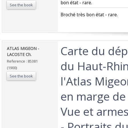
bon état - rare.‎
See the book
‎Broché très bon état - rare.‎
‎Carte du dé
‎ATLAS MIGEON -
LACOSTE Ch. ‎
du Haut-Rhin
Reference : 85381
(1900)
See the book
l'Atlas Mige
en marge de 
Vue et arme
- Portraits 