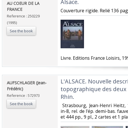
‎Alsace.‎
‎AU COEUR DE LA
FRANCE ‎
‎Couverture rigide. Relié 136 page
Reference : 250229
(1995)
See the book
‎Livre. Editions France Loisirs, 199
‎L'ALSACE. Nouvelle descr
‎AUFSCHLAGER (Jean-
topographique des deux
Frédéric)‎
Reference : 572973
Rhin.‎
See the book
‎ Strasbourg, Jean-Henri Heitz
in-8, rel. de l'ép. demi-bas. fauv
et 444 pp., 9 pl., 2 cartes et 1 pla