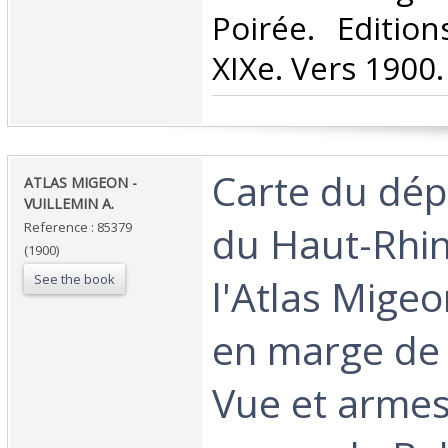
Poirée. Editio
XIXe. Vers 1900.‎
‎Carte du dé
‎ATLAS MIGEON -
VUILLEMIN A. ‎
du Haut-Rhin
Reference : 85379
(1900)
See the book
l'Atlas Mige
en marge de 
Vue et armes