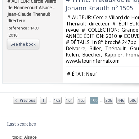
‎# AUTEUR: Cercle Villard
Johann Knauth n° 1505‎
de Honnecourt Alsace -
Jean-Claude Thenault
‎ # AUTEUR: Cercle Villard de H
directeur‎
Thenault directeur # ÉDITEUR
Reference : 1483
revue # COLLECTION: Grande 
(2010)
ANNÉE ÉDITION: 2010 # COUVERTU
# DÉTAILS: In 8° broché 247pp. 
See the book
Delvarre, Biller, Thénault, Go
Kelen, Buecher, Kappler, From
www.latourinfernal.com‎
‎ # ÉTAT: Neuf‎
...
...
166
Previous
1
163
164
165
306
446
586
Last searches
topic : Alsace