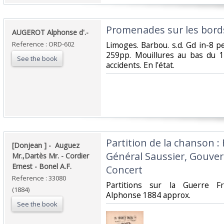
‎Promenades sur les bords
‎AUGEROT Alphonse d'.-‎
Reference : ORD-602
‎Limoges. Barbou. s.d. Gd in-8 pe
259pp. Mouillures au bas du 1°
See the book
accidents. En l'état.‎
‎Partition de la chanson :
‎[Donjean ] - ‎ ‎Auguez
Général Saussier, Gouver
Mr.,Dartès Mr. - Cordier
Ernest - Bonel A.F.‎
Concert‎
Reference : 33080
‎Partitions sur la Guerre F
(1884)
Alphonse 1884 approx.‎
See the book