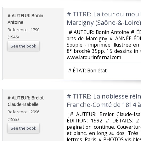
‎# TITRE: La tour du mou
‎# AUTEUR: Bonin
Marcigny (Saône-&-Loire)‎
Antoine‎
Reference : 1790
‎ # AUTEUR: Bonin Antoine # É
(1946)
arts de Marcigny # ANNÉE ÉD
Souple - imprimée illustrée en
See the book
8° broché 35pp. 15 dessins in
www.latourinfernal.com‎
‎ # ÉTAT: Bon état‎
‎# TITRE: La noblesse réi
‎# AUTEUR: Brelot
Franche-Comté de 1814 à 
Claude-Isabelle‎
Reference : 2996
‎ # AUTEUR: Brelot Claude-I
(1992)
ÉDITION: 1992 # DÉTAILS: 2
pagination continue. Couverture
See the book
et blanc, en long au dos. Très 
lettres, Paris. # PHOTOS visible