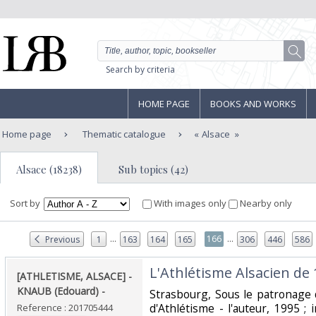
Search by criteria
HOME PAGE
BOOKS AND WORKS
Home page
Thematic catalogue
Alsace
Alsace (18238)
Sub topics (42)
Sort by
With images only
Nearby only
...
...
166
Previous
1
163
164
165
306
446
586
‎L'Athlétisme Alsacien de 
‎[ATHLETISME, ALSACE] -
KNAUB (Edouard) - ‎
‎Strasbourg, Sous le patronage 
d'Athlétisme - l'auteur, 1995 ; 
Reference : 201705444