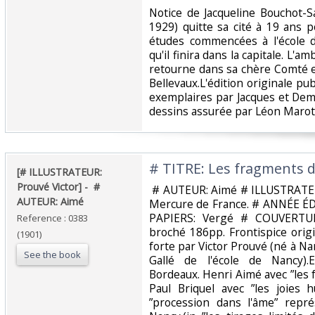
‎Notice de Jacqueline Bouchot-
1929) quitte sa cité à 19 ans 
études commencées à l'école 
qu'il finira dans la capitale. L'a
retourne dans sa chère Comté en
Bellevaux.L'édition originale pub
exemplaires par Jacques et Dem
dessins assurée par Léon Marotte
‎# TITRE: Les fragments de
‎[# ILLUSTRATEUR:
Prouvé Victor] - ‎ ‎#
‎ # AUTEUR: Aimé # ILLUSTRATE
AUTEUR: Aimé‎
Mercure de France. # ANNÉE É
PAPIERS: Vergé # COUVERTUR
Reference : 0383
broché 186pp. Frontispice origi
(1901)
forte par Victor Prouvé (né à N
See the book
Gallé de l'école de Nancy)
Bordeaux. Henri Aimé avec ”les 
Paul Briquel avec ”les joies 
”procession dans l'âme” repré