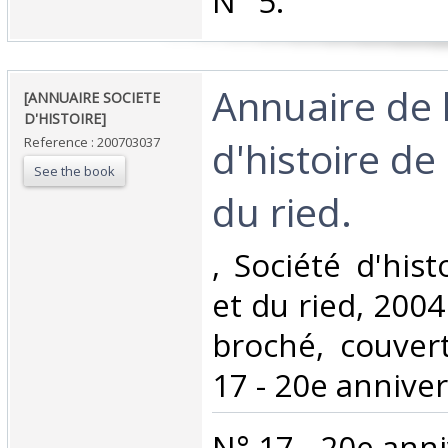
‎N° 5.‎
‎Annuaire de 
‎[ANNUAIRE SOCIETE
D'HISTOIRE]‎
d'histoire de 
Reference : 200703037
See the book
du ried. ‎
‎, Société d'his
et du ried, 2004 
broché, couvert
17 - 20e annivers
‎N° 17 - 20e anni