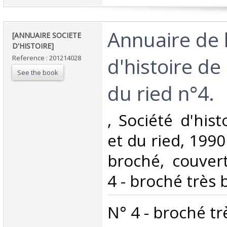
‎Annuaire de 
‎[ANNUAIRE SOCIETE
D'HISTOIRE]‎
d'histoire de 
Reference : 201214028
See the book
du ried n°4. ‎
‎, Société d'his
et du ried, 1990 
broché, couvert
4 - broché très b
‎N° 4 - broché tr