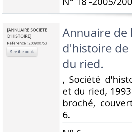
‎N° 18 -2005/2006
‎Annuaire de 
‎[ANNUAIRE SOCIETE
D'HISTOIRE]‎
d'histoire de 
Reference : 200900753
See the book
du ried. ‎
‎, Société d'his
et du ried, 1993 
broché, couvert
6.‎