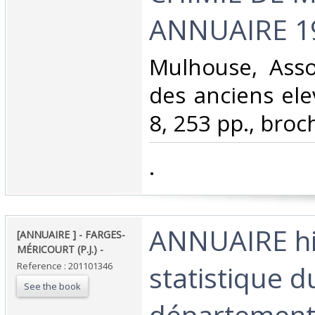
ANNUAIRE 19
‎Mulhouse, Asso
des anciens elev
8, 253 pp., broch
‎.‎
‎ANNUAIRE hi
‎[ANNUAIRE ] - FARGES-
MÉRICOURT (P.J.) - ‎
statistique d
Reference : 201101346
See the book
département