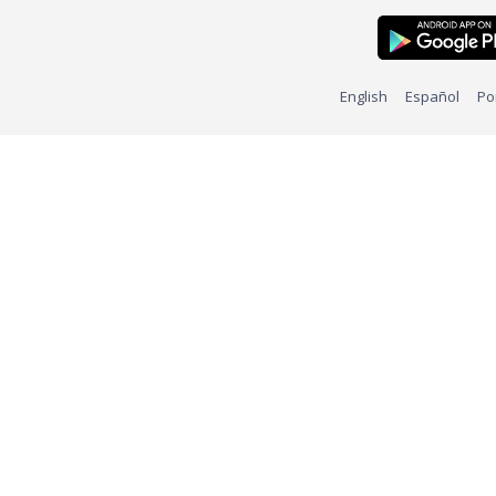
English
Español
Po