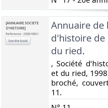
‎Annuaire de 
‎[ANNUAIRE SOCIETE
D'HISTOIRE]‎
d'histoire de 
Reference : 200619651
See the book
du ried. ‎
‎, Société d'his
et du ried, 1998 
broché, couvert
11.‎
‎N° 11.‎