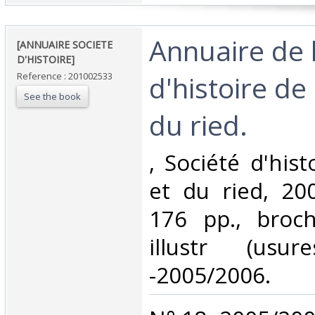
‎Annuaire de 
‎[ANNUAIRE SOCIETE
D'HISTOIRE]‎
d'histoire de 
Reference : 201002533
See the book
du ried. ‎
‎, Société d'his
et du ried, 200
176 pp., broch
illustr (usu
-2005/2006.‎