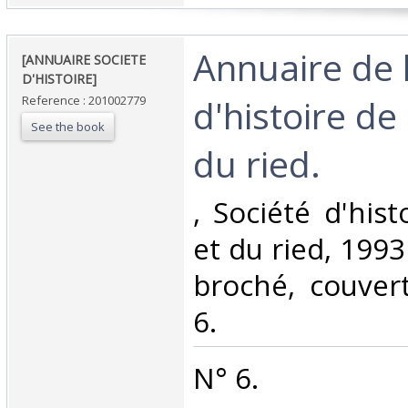
‎Annuaire de 
‎[ANNUAIRE SOCIETE
D'HISTOIRE]‎
d'histoire de 
Reference : 201002779
See the book
du ried. ‎
‎, Société d'his
et du ried, 1993 
broché, couvert
6.‎
‎N° 6.‎