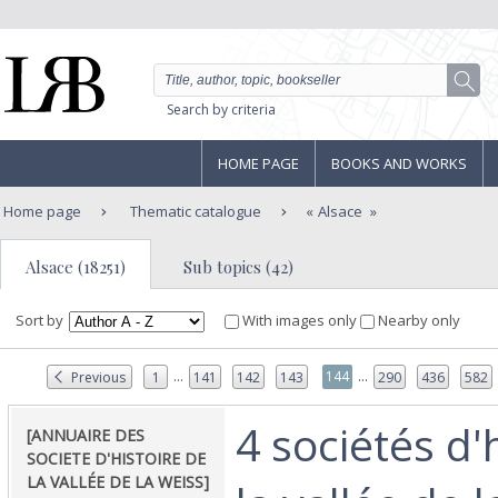
Search by criteria
HOME PAGE
BOOKS AND WORKS
Home page
Thematic catalogue
Alsace
Alsace (18251)
Sub topics (42)
Sort by
With images only
Nearby only
...
...
144
Previous
1
141
142
143
290
436
582
‎4 sociétés d'
‎[ANNUAIRE DES
SOCIETE D'HISTOIRE DE
LA VALLÉE DE LA WEISS]‎