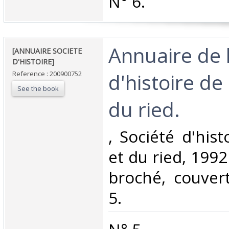
‎N° 6.‎
‎Annuaire de 
‎[ANNUAIRE SOCIETE
D'HISTOIRE]‎
d'histoire de 
Reference : 200900752
See the book
du ried. ‎
‎, Société d'his
et du ried, 1992 
broché, couvert
5.‎