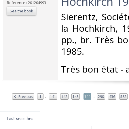
Hochkirch 198
Reference : 201204993
See the book
‎Sierentz, Socié
la Hochkirch, 1
pp., br. Très b
1985.‎
‎Très bon état -
...
...
144
Previous
1
141
142
143
290
436
582
Last searches