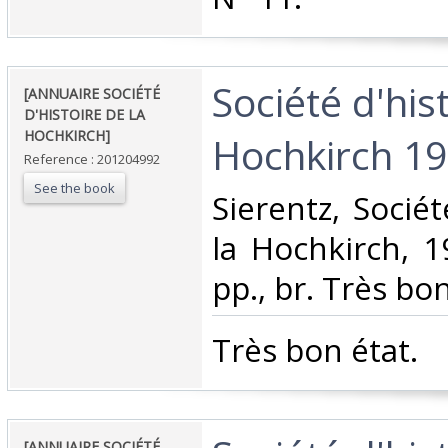
‎Société d'his
‎[ANNUAIRE SOCIÉTÉ
D'HISTOIRE DE LA
HOCHKIRCH]‎
Hochkirch 198
Reference : 201204992
See the book
‎Sierentz, Socié
la Hochkirch, 1
pp., br. Très bon
‎Très bon état.‎
‎[ANNUAIRE SOCIÉTÉ