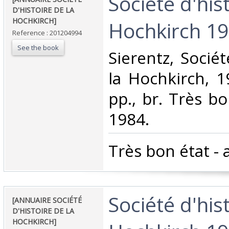
‎Société d'his
D'HISTOIRE DE LA
HOCHKIRCH]‎
Hochkirch 198
Reference : 201204994
See the book
‎Sierentz, Socié
la Hochkirch, 1
pp., br. Très b
1984.‎
‎Très bon état -
‎Société d'his
‎[ANNUAIRE SOCIÉTÉ
D'HISTOIRE DE LA
HOCHKIRCH]‎