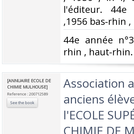
l'éditeur. 44
,1956 bas-rhin , 
‎44e année n°3
rhin , haut-rhin.‎
‎Association 
‎[ANNUAIRE ECOLE DE
CHIMIE MULHOUSE]‎
anciens élèv
Reference : 200712589
See the book
l'ECOLE SUP
CHIMIE DE 