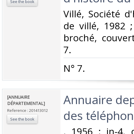
See the book
‎Villé, Société d
de villé, 1982 ;
broché, couvert
7.‎
‎N° 7.‎
‎Annuaire de
‎[ANNUAIRE
DÉPARTEMENTAL]‎
des téléphone
Reference : 201413012
See the book
‎, 1956 ; in-4,