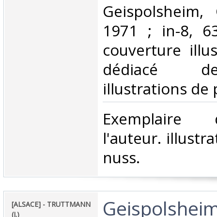
‎Geispolsheim, 
1971 ; in-8, 6
couverture illu
dédiacé de
illustrations de 
‎Exemplaire
l'auteur. illustr
nuss.‎
‎Geispolsheim
‎[ALSACE] - TRUTTMANN
(J.)‎