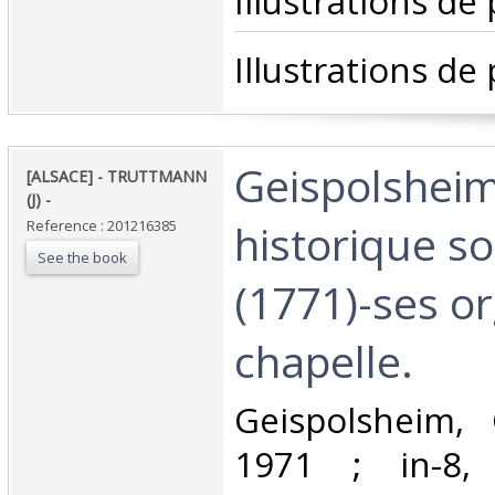
Illustrations de 
‎Illustrations de 
‎Geispolsheim
‎[ALSACE] - TRUTTMANN
(J) - ‎
historique so
Reference : 201216385
See the book
(1771)-ses o
chapelle. ‎
‎Geispolsheim, 
1971 ; in-8,