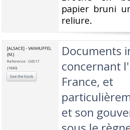
papier bruni u
reliure.‎
‎Documents i
‎[ALSACE] - VANHUFFEL
(M.)‎
concernant l'
Reference : G0517
(1840)
See the book
France, et
particulièrem
et son gouv
sous le règn