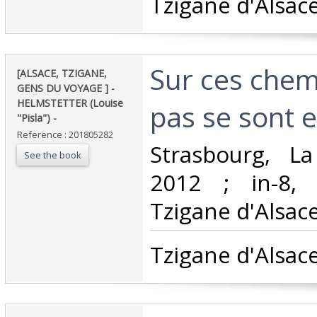
‎Tzigane d'Alsace.
‎Sur ces che
‎[ALSACE, TZIGANE,
GENS DU VOYAGE ] -
HELMSTETTER (Louise
pas se sont ef
"Pisla") - ‎
Reference : 201805282
‎Strasbourg, L
See the book
2012 ; in-8, 
Tzigane d'Alsace.
‎Tzigane d'Alsace.