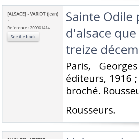
‎Sainte Odile
‎[ALSACE] - VARIOT (Jean)
- ‎
d'alsace que 
Reference : 200901414
See the book
treize décemb
‎Paris, George
éditeurs, 1916 ;
broché. Rousseur
‎Rousseurs.‎