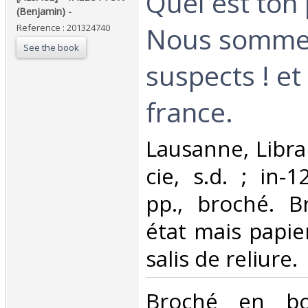
‎Quel est ton
(Benjamin) - ‎
Nous sommes 
Reference : 201324740
See the book
suspects ! et 
france. ‎
‎Lausanne, Libra
cie, s.d. ; in-
pp., broché. 
état mais papie
salis de reliure.‎
‎Broché en b