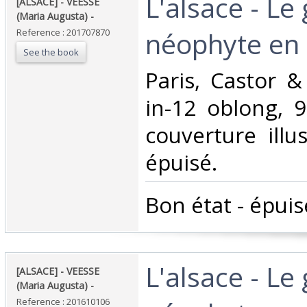
‎L'alsace - Le
‎[ALSACE] - VEESSE
(Maria Augusta) - ‎
néophyte en a
Reference : 201707870
See the book
‎Paris, Castor &
in-12 oblong, 9
couverture illu
épuisé.‎
‎Bon état - épuisé
‎L'alsace - Le
‎[ALSACE] - VEESSE
(Maria Augusta) - ‎
Reference : 201610106