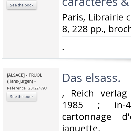
caractères & 
See the book
‎Paris, Librairie 
8, 228 pp., broch
‎.‎
‎Das elsass. ‎
‎[ALSACE] - TRUOL
(Hans-jurgen) - ‎
Reference : 201224793
‎, Reich verlag
See the book
1985 ; in-4
cartonnage d'
jaquette.‎