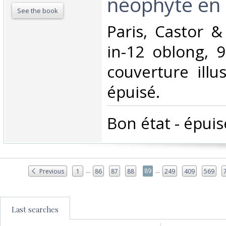
néophyte en a
See the book
‎Paris, Castor &
in-12 oblong, 9
couverture illu
épuisé.‎
‎Bon état - épuisé
...
...
89
Previous
1
86
87
88
249
409
569
Last searches