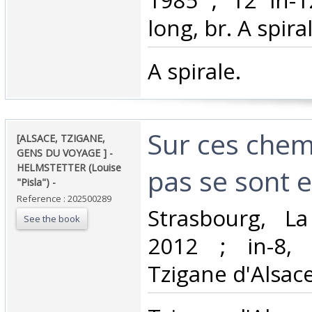
1985 ; 12 in-1
long, br. A spiral
‎A spirale.‎
‎Sur ces che
‎[ALSACE, TZIGANE,
GENS DU VOYAGE ] -
HELMSTETTER (Louise
pas se sont ef
"Pisla") - ‎
Reference : 202500289
‎Strasbourg, L
See the book
2012 ; in-8, 
Tzigane d'Alsace.