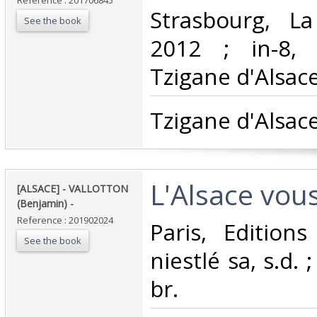
Reference : 201706845
‎Strasbourg, L
See the book
2012 ; in-8, 
Tzigane d'Alsace.
‎Tzigane d'Alsace.
‎L'Alsace vous
‎[ALSACE] - VALLOTTON
(Benjamin) - ‎
Reference : 201902024
‎Paris, Edition
See the book
niestlé sa, s.d. 
br.‎