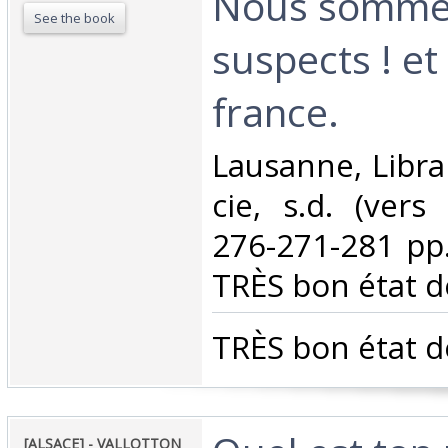
Nous sommes 
See the book
suspects ! et 
france. ‎
‎Lausanne, Libra
cie, s.d. (vers
276-271-281 pp.
TRÈS bon état de
‎TRÈS bon état de
‎[ALSACE] - VALLOTTON