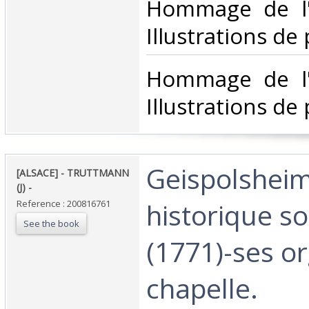
Hommage de l'a
Illustrations de 
‎Hommage de l'
Illustrations de 
‎Geispolsheim
‎[ALSACE] - TRUTTMANN
(J) - ‎
historique so
Reference : 200816761
See the book
(1771)-ses o
chapelle. ‎