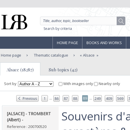
Search by criteria
HOME PAGE
BOOKS AND WORKS
Home page
Thematic catalogue
Alsace
Alsace (18287)
Sub topics (42)
Sort by
With images only
Nearby only
...
...
89
Previous
1
86
87
88
249
409
569
‎Souvenirs d'
‎[ALSACE] - TROMBERT
(Albert) - ‎
Reference : 200700520