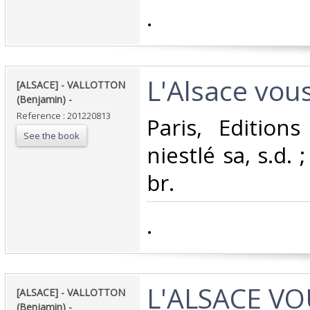
‎.‎
‎L'Alsace vous
‎[ALSACE] - VALLOTTON
(Benjamin) - ‎
Reference : 201220813
‎Paris, Edition
See the book
niestlé sa, s.d. 
br.‎
‎.‎
‎L'ALSACE V
‎[ALSACE] - VALLOTTON
(Benjamin) - ‎