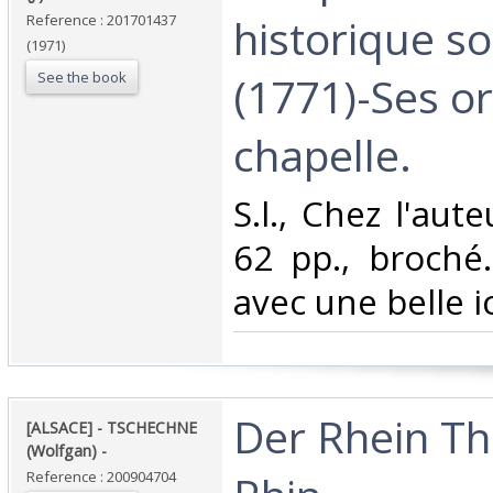
historique so
Reference : 201701437
(1971)
See the book
(1771)-Ses o
chapelle. ‎
‎S.l., Chez l'aut
62 pp., broché
avec une belle i
‎Der Rhein T
‎[ALSACE] - TSCHECHNE
(Wolfgan) - ‎
Reference : 200904704