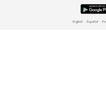
English
Español
Po