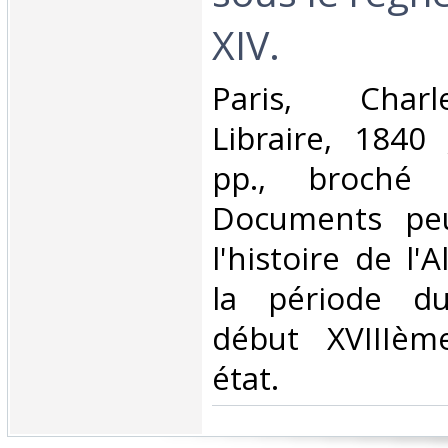
XIV. ‎
‎Paris, Char
Libraire, 1840 
pp., broché 
Documents pe
l'histoire de l'
la période d
début XVIIIèm
état.‎