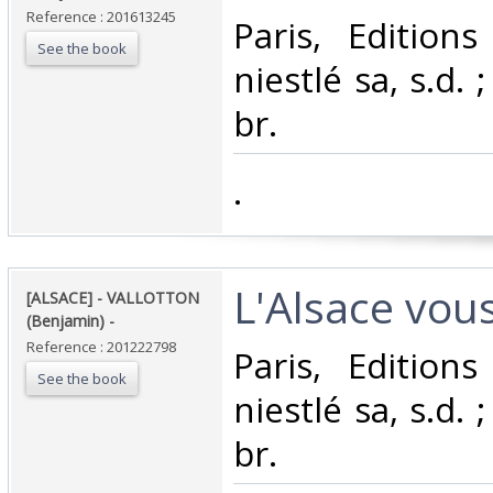
Reference : 201613245
‎Paris, Edition
See the book
niestlé sa, s.d. 
br.‎
‎.‎
‎L'Alsace vous
‎[ALSACE] - VALLOTTON
(Benjamin) - ‎
Reference : 201222798
‎Paris, Edition
See the book
niestlé sa, s.d. 
br.‎