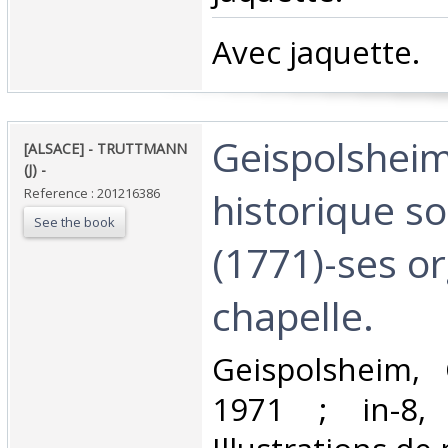
‎Avec jaquette.‎
‎Geispolsheim
‎[ALSACE] - TRUTTMANN
(J) - ‎
historique so
Reference : 201216386
See the book
(1771)-ses o
chapelle. ‎
‎Geispolsheim, 
1971 ; in-8,