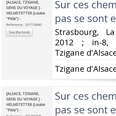
‎Sur ces che
‎[ALSACE, TZIGANE,
GENS DU VOYAGE ] -
HELMSTETTER (Louise
pas se sont ef
"Pisla") - ‎
Reference : 201710640
‎Strasbourg, L
See the book
2012 ; in-8, 
Tzigane d'Alsace.
‎Tzigane d'Alsace.
‎Sur ces che
‎[ALSACE, TZIGANE,
GENS DU VOYAGE ] -
HELMSTETTER (Louise
pas se sont ef
"Pisla") - ‎