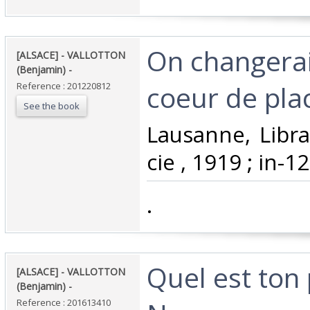
‎On changerai
‎[ALSACE] - VALLOTTON
(Benjamin) - ‎
coeur de plac
Reference : 201220812
See the book
‎Lausanne, Libra
cie , 1919 ; in-12
‎.‎
‎Quel est ton
‎[ALSACE] - VALLOTTON
(Benjamin) - ‎
Reference : 201613410