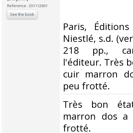
Reference : 201112601
See the book
‎Paris, Éditio
Niestlé, s.d. (ve
218 pp., ca
l'éditeur. Très 
cuir marron d
peu frotté.‎
‎Très bon éta
marron dos a 
frotté.‎