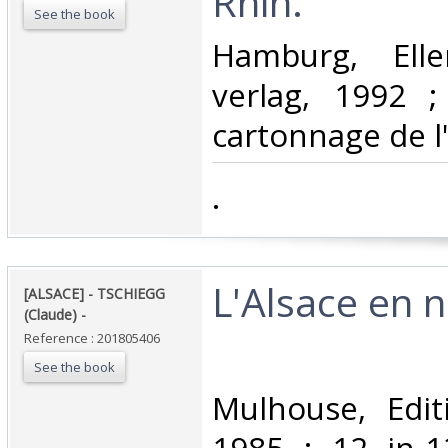
Rhin. ‎
See the book
‎Hamburg, Ell
verlag, 1992 ;
cartonnage de l'
‎.‎
‎L'Alsace en n
‎[ALSACE] - TSCHIEGG
(Claude) - ‎
Reference : 201805406
See the book
‎Mulhouse, Edi