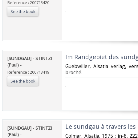
Reference : 200713420
‎.‎
See the book
‎Im Randgebiet des sundg
‎[SUNDGAU] - STINTZI
(Paul) - ‎
‎Guebwiller, Alsatia verlag, ve
broché.‎
Reference : 200713419
See the book
‎.‎
‎Le sundgau à travers les â
‎[SUNDGAU] - STINTZI
(Paul) - ‎
‎Colmar, Alsatia, 1975 ; in-8, 22