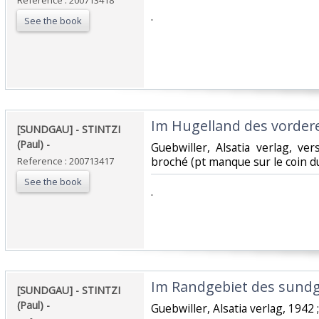
Reference : 200713418
‎.‎
See the book
‎Im Hugelland des vorder
‎[SUNDGAU] - STINTZI
(Paul) - ‎
‎Guebwiller, Alsatia verlag, ve
broché (pt manque sur le coin du
Reference : 200713417
See the book
‎.‎
‎Im Randgebiet des sundg
‎[SUNDGAU] - STINTZI
(Paul) - ‎
‎Guebwiller, Alsatia verlag, 1942 ;