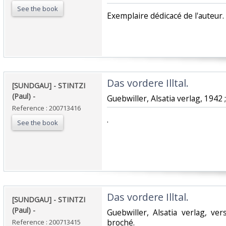
See the book
‎Exemplaire dédicacé de l'auteur.‎
‎Das vordere Illtal. ‎
‎[SUNDGAU] - STINTZI
(Paul) - ‎
‎Guebwiller, Alsatia verlag, 1942 ;
Reference : 200713416
‎.‎
See the book
‎Das vordere Illtal. ‎
‎[SUNDGAU] - STINTZI
(Paul) - ‎
‎Guebwiller, Alsatia verlag, ve
broché.‎
Reference : 200713415