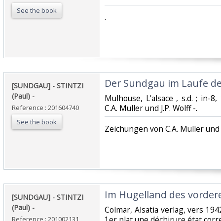
See the book
‎.‎
‎Der Sundgau im Laufe der
‎[SUNDGAU] - STINTZI
(Paul) - ‎
‎Mulhouse, L'alsace , s.d. ; in-
C.A. Muller und J.P. Wolff -.‎
Reference : 201604740
See the book
‎Zeichungen von C.A. Muller und J.
‎Im Hugelland des vorder
‎[SUNDGAU] - STINTZI
(Paul) - ‎
‎Colmar, Alsatia verlag, vers 1942
1er plat une déchirure état correc
Reference : 201002131