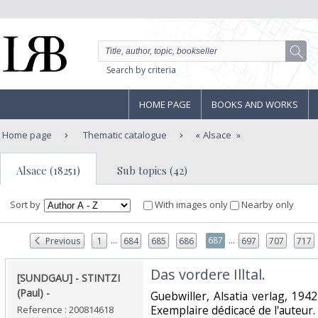
Search by criteria
HOME PAGE
BOOKS AND WORKS
Home page
Thematic catalogue
Alsace
Alsace (18251)
Sub topics (42)
Sort by
With images only
Nearby only
...
...
687
Previous
1
684
685
686
697
707
717
‎Das vordere Illtal. ‎
‎[SUNDGAU] - STINTZI
(Paul) - ‎
‎Guebwiller, Alsatia verlag, 1942
Exemplaire dédicacé de l'auteur.‎
Reference : 200814618