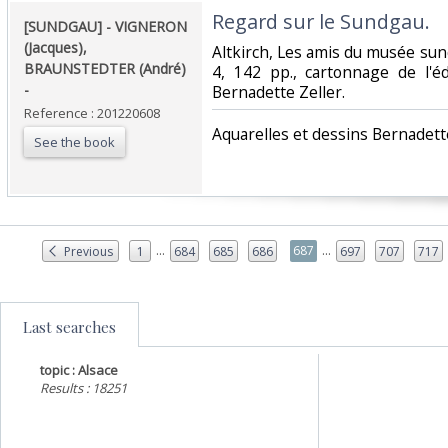
‎Regard sur le Sundgau. ‎
‎[SUNDGAU] - VIGNERON
(Jacques),
‎Altkirch, Les amis du musée sund
BRAUNSTEDTER (André)
4, 142 pp., cartonnage de l'éd
- ‎
Bernadette Zeller.‎
Reference : 201220608
‎Aquarelles et dessins Bernadette
See the book
...
...
687
Previous
1
684
685
686
697
707
717
Last searches
topic : Alsace
Results : 18251