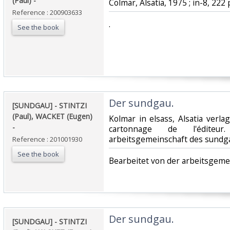
(Paul) - ‎
‎Colmar, Alsatia, 1975 ; in-8, 222 
Reference : 200903633
‎.‎
See the book
‎Der sundgau. ‎
‎[SUNDGAU] - STINTZI
(Paul), WACKET (Eugen)
‎Kolmar in elsass, Alsatia verlag
- ‎
cartonnage de l'éditeu
arbeitsgemeinschaft des sundga
Reference : 201001930
See the book
‎Bearbeitet von der arbeitsgeme
‎Der sundgau. ‎
‎[SUNDGAU] - STINTZI