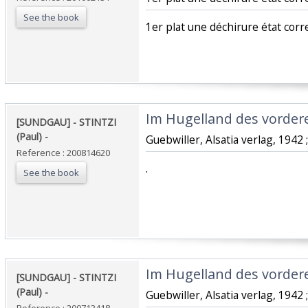
See the book
‎1er plat une déchirure état correc
‎Im Hugelland des vorder
‎[SUNDGAU] - STINTZI
(Paul) - ‎
‎Guebwiller, Alsatia verlag, 1942 ;
Reference : 200814620
‎.‎
See the book
‎Im Hugelland des vorder
‎[SUNDGAU] - STINTZI
(Paul) - ‎
‎Guebwiller, Alsatia verlag, 1942 ; 