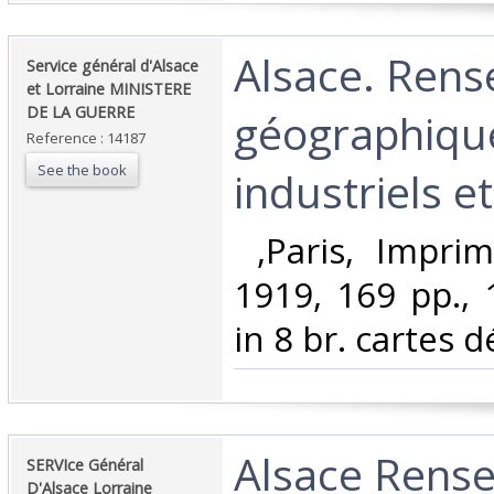
‎Alsace. Ren
‎Service général d'Alsace
et Lorraine MINISTERE
DE LA GUERRE‎
géographiqu
Reference : 14187
See the book
industriels e
‎ ,Paris, Impri
1919, 169 pp., 
in 8 br. cartes d
‎Alsace Rens
‎SERVIce Général
D'Alsace Lorraine‎