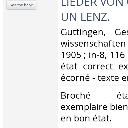
LIEDER VON
See the book
UN LENZ. ‎
‎Guttingen, Ge
wissenschaften 
1905 ; in-8, 116
état correct e
écorné - texte e
‎Broché ét
exemplaire bien
en bon état.‎