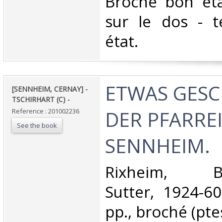
‎Broché bon ét
sur le dos - t
état.‎
‎ETWAS GES
‎[SENNHEIM, CERNAY] -
TSCHIRHART (C) - ‎
DER PFARRE
Reference : 201002236
See the book
SENNHEIM. ‎
‎Rixheim, Bu
Sutter, 1924-60
pp., broché (ptes