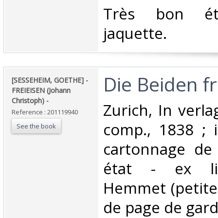
‎Très bon é
jaquette.‎
‎Die Beiden fr
‎[SESSEHEIM, GOETHE] -
FREIEISEN (Johann
Christoph) - ‎
‎Zurich, In verl
Reference : 201119940
comp., 1838 ; i
See the book
cartonnage de 
état - ex lib
Hemmet (petite
de page de garde