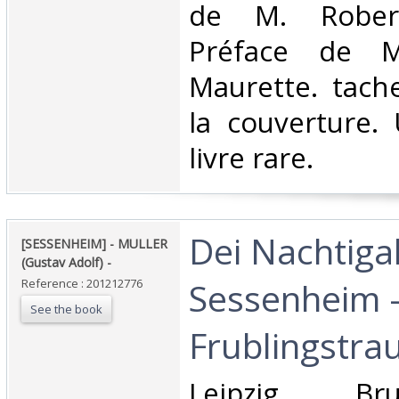
de M. Robert
Préface de M
Maurette. tach
la couverture.
livre rare.‎
‎Dei Nachtiga
‎[SESSENHEIM] - MULLER
(Gustav Adolf) - ‎
Sessenheim 
Reference : 201212776
See the book
Frublingstrau
‎Leipzig, B