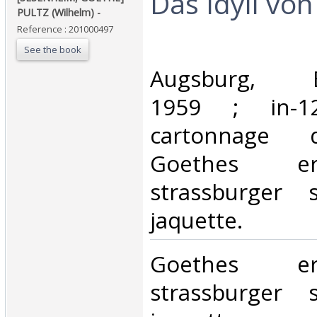
‎Das Idyll vo
PULTZ (Wilhelm) - ‎
Reference : 201000497
See the book
‎Augsburg, Br
1959 ; in-1
cartonnage d
Goethes er
strassburger 
jaquette.‎
‎Goethes er
strassburger 