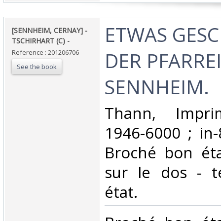
‎ETWAS GES
‎[SENNHEIM, CERNAY] -
TSCHIRHART (C) - ‎
DER PFARRE
Reference : 201206706
See the book
SENNHEIM. ‎
‎Thann, Imprim
1946-6000 ; in-
Broché bon éta
sur le dos - t
état.‎