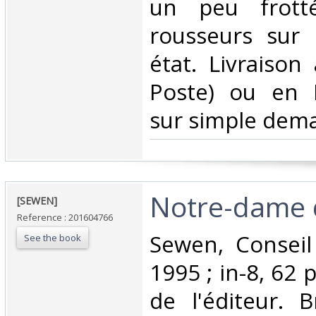
un peu frotté
rousseurs sur 
état. Livraison
Poste) ou en 
sur simple dema
‎Notre-dame 
‎[SEWEN]‎
Reference : 201604766
‎Sewen, Conseil
See the book
1995 ; in-8, 62 
de l'éditeur.