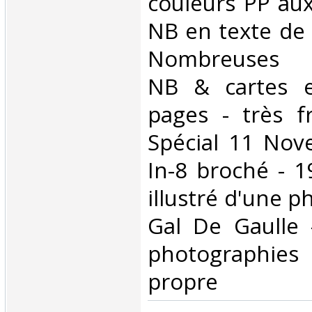
couleurs PP aux
NB en texte de
Nombreuses p
NB & cartes e
pages - très f
Spécial 11 Nov
In-8 broché - 1
illustré d'une 
Gal De Gaulle
photographie
propre‎