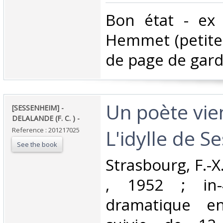
‎Bon état - ex 
Hemmet (petite
de page de garde
‎Un poète vie
‎[SESSENHEIM] -
DELALANDE (F. C. ) - ‎
L'idylle de S
Reference : 201217025
See the book
‎Strasbourg, F.-
, 1952 ; in-
dramatique e