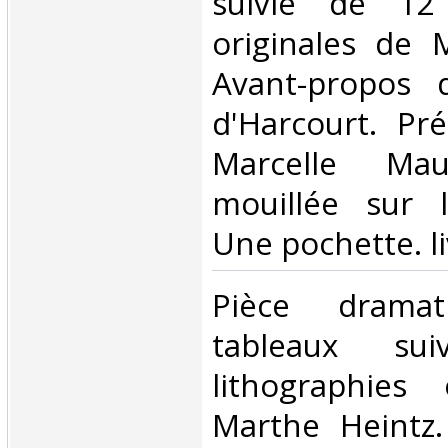
suivie de 12 
originales de 
Avant-propos 
d'Harcourt. P
Marcelle Mau
mouillée sur l
Une pochette. liv
‎Pièce dram
tableaux su
lithographies 
Marthe Heintz.