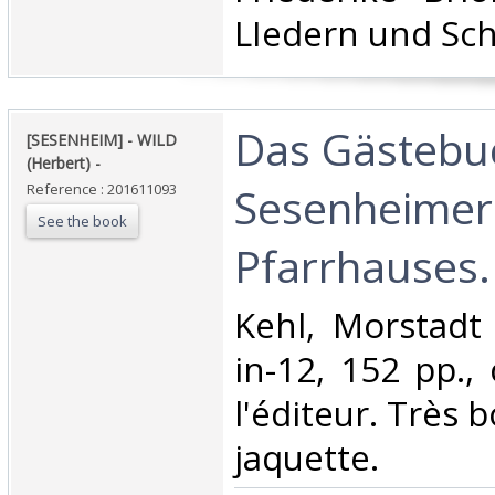
LIedern und Schr
‎Das Gästebu
‎[SESENHEIM] - WILD
(Herbert) - ‎
Sesenheimer
Reference : 201611093
See the book
Pfarrhauses. 
‎Kehl, Morstadt
in-12, 152 pp.,
l'éditeur. Très 
jaquette.‎