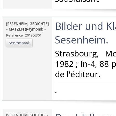
‎Bilder und K
‎[SESENHEIM, GEDICHTE]
- MATZEN (Raymond) - ‎
Sesenheim. ‎
Reference : 201906301
See the book
‎Strasbourg, Mo
1982 ; in-4, 88 
de l'éditeur.‎
‎.‎
‎[SESENHEIM, GOETHE] -