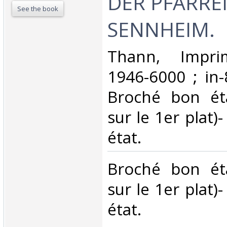
DER PFARRE
See the book
SENNHEIM. ‎
‎Thann, Imprim
1946-6000 ; in-
Broché bon ét
sur le 1er plat)
état.‎
‎Broché bon ét
sur le 1er plat)
état.‎