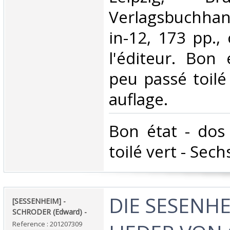
Verlagsbuchhan
in-12, 173 pp.,
l'éditeur. Bon
peu passé toilé
auflage.‎
‎Bon état - do
toilé vert - Sech
‎DIE SESENH
‎[SESSENHEIM] -
SCHRODER (Edward) - ‎
Reference : 201207309