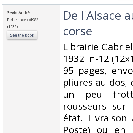
‎De l'Alsace 
‎Sevin André‎
Reference : dl982
corse‎
(1932)
See the book
‎Librairie Gabri
1932 In-12 (12x
95 pages, envoi
pliures au dos, 
un peu frott
rousseurs sur 
état. Livraison
Poste) ou en 