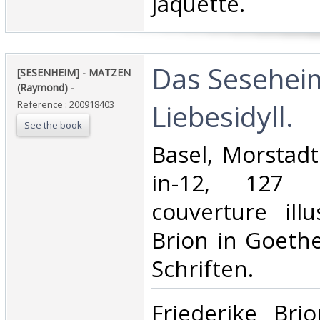
jaquette.‎
‎Das Sesehei
‎[SESENHEIM] - MATZEN
(Raymond) - ‎
Liebesidyll. ‎
Reference : 200918403
See the book
‎Basel, Morstadt
in-12, 127 p
couverture illu
Brion in Goeth
Schriften.‎
‎Friederike Br