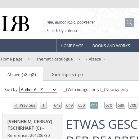
Search by criteria
HOME PAGE
BOOKS AND WORKS
Home page
Thematic catalogue
Alsace
Alsace (18238)
Sub topics (42)
Sort by
With images only
Nearby only
...
...
651
Previous
1
648
649
650
670
689
708
‎ETWAS GES
‎[SENNHEIM, CERNAY] -
TSCHIRHART (C) - ‎
Reference : 201206730