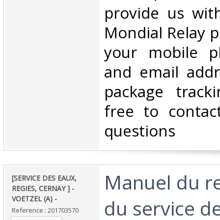
provide us wit
Mondial Relay po
your mobile 
and email addr
package tracki
free to contac
questions‎
‎Manuel du r
‎[SERVICE DES EAUX,
REGIES, CERNAY ] -
VOETZEL (A) - ‎
du service de
Reference : 201703570