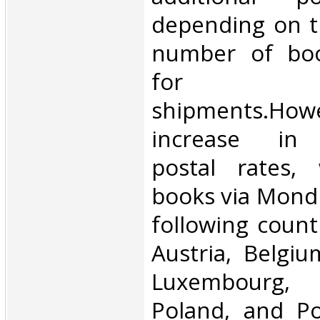
depending on t
number of book
for inte
shipments.Howe
increase in i
postal rates,
books via Mondi
following count
Austria, Belgium
Luxembourg, 
Poland, and Po