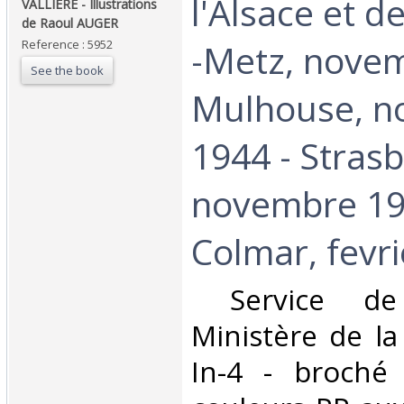
l'Alsace et d
VALLIERE - Illustrations
de Raoul AUGER ‎
Reference : 5952
-Metz, novem
See the book
Mulhouse, n
1944 - Stras
novembre 19
Colmar, fevri
‎ Service d
Ministère de la
In-4 - broché -