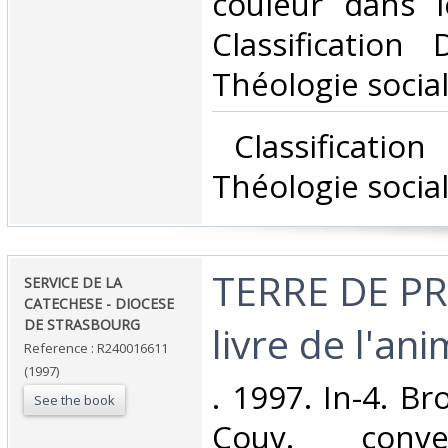
couleur dans le
Classification
Théologie social
‎ Classificatio
Théologie social
‎TERRE DE 
‎SERVICE DE LA
CATECHESE - DIOCESE
DE STRASBOURG‎
livre de l'ani
Reference : R240016611
(1997)
‎. 1997. In-4. B
See the book
Couv. conve