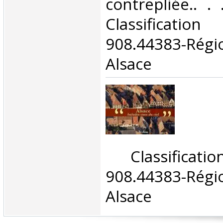
contrepliée.. . 
Classificat
908.44383-Ré
Alsace‎
‎ Classifica
908.44383-Ré
Alsace‎