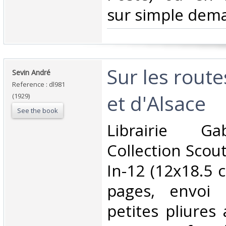
sur simple dema
‎Sur les rout
‎Sevin André‎
Reference : dl981
et d'Alsace‎
(1929)
See the book
‎Librairie Ga
Collection Scou
In-12 (12x18.5 
pages, envoi 
petites pliures 