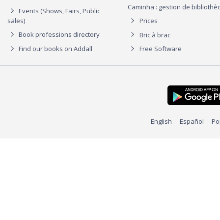
Caminha : gestion de biblioth
Events (Shows, Fairs, Public
sales)
Prices
Book professions directory
Bric à brac
Find our books on Addall
Free Software
English
Español
Po