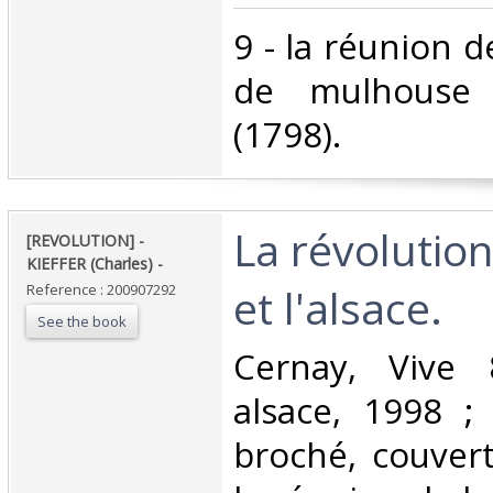
‎9 - la réunion 
de mulhouse 
(1798).‎
‎La révolutio
‎[REVOLUTION] -
KIEFFER (Charles) - ‎
et l'alsace. ‎
Reference : 200907292
See the book
‎Cernay, Vive
alsace, 1998 ; 
broché, couvertu