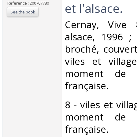
et l'alsace. ‎
Reference : 200707780
See the book
‎Cernay, Vive
alsace, 1996 ; 
broché, couvertu
viles et villag
moment de la
française.‎
‎8 - viles et vil
moment de la
française.‎