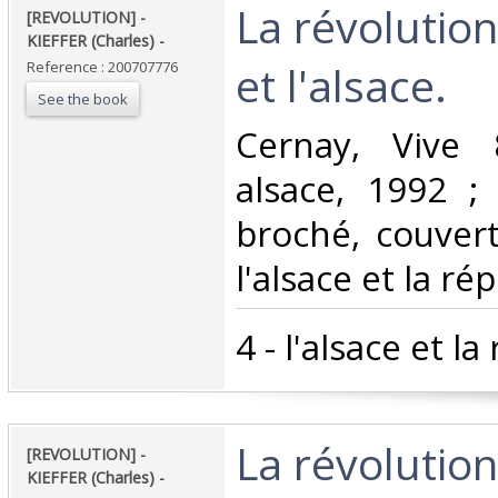
‎La révolutio
‎[REVOLUTION] -
KIEFFER (Charles) - ‎
et l'alsace. ‎
Reference : 200707776
See the book
‎Cernay, Vive
alsace, 1992 ; 
broché, couvertu
l'alsace et la rép
‎4 - l'alsace et la
‎La révolutio
‎[REVOLUTION] -
KIEFFER (Charles) - ‎