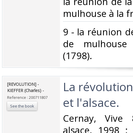
la réunion de l
mulhouse à la fr
‎9 - la réunion 
de mulhouse 
(1798).‎
‎La révolutio
‎[REVOLUTION] -
KIEFFER (Charles) - ‎
et l'alsace. ‎
Reference : 200711807
See the book
‎Cernay, Vive
alsace, 1998 ; 