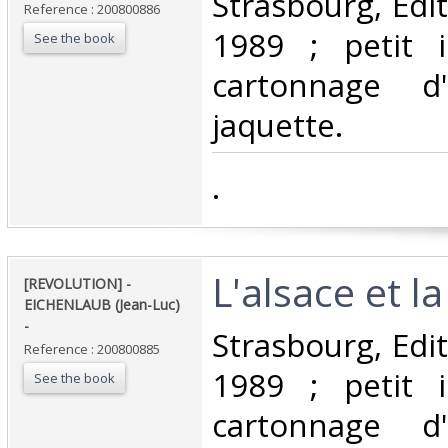
‎Strasbourg, Edi
Reference : 200800886
1989 ; petit i
See the book
cartonnage d'
jaquette.‎
‎.‎
‎L'alsace et la
‎[REVOLUTION] -
EICHENLAUB (Jean-Luc)
- ‎
‎Strasbourg, Edi
Reference : 200800885
1989 ; petit i
See the book
cartonnage d'