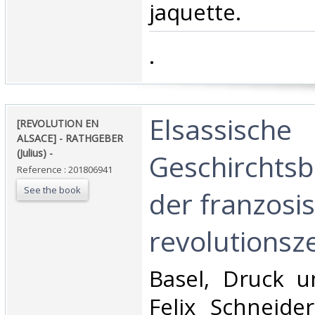
jaquette.‎
‎.‎
‎Elsassische
‎[REVOLUTION EN
ALSACE] - RATHGEBER
(Julius) - ‎
Geschirchtsb
Reference : 201806941
See the book
der franzosi
revolutionszei
‎Basel, Druck 
Felix Schneider