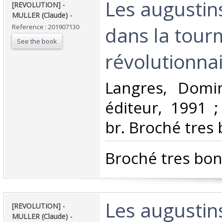
‎Les augustin
‎[REVOLUTION] -
MULLER (Claude) - ‎
dans la tour
Reference : 201907130
See the book
révolutionnair
‎Langres, Domi
éditeur, 1991 ;
br. Broché tres b
‎Broché tres bon 
‎Les augustin
‎[REVOLUTION] -
MULLER (Claude) - ‎