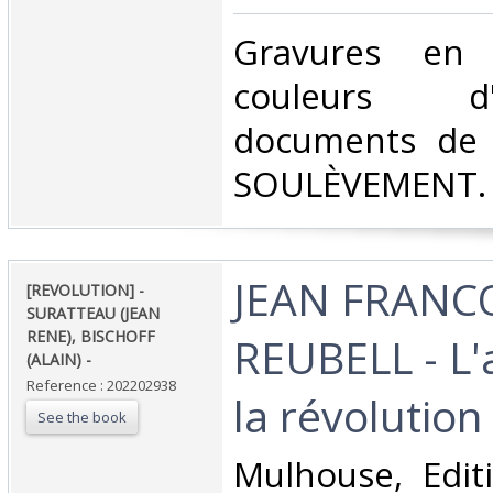
‎Gravures en
couleurs d
documents de 
SOULÈVEMENT.‎
‎JEAN FRANC
‎[REVOLUTION] -
SURATTEAU (JEAN
RENE), BISCHOFF
REUBELL - L'
(ALAIN) - ‎
Reference : 202202938
la révolution 
See the book
‎Mulhouse, Edit