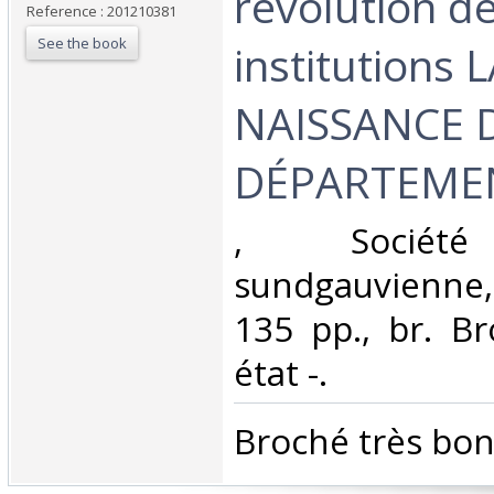
révolution d
Reference : 201210381
See the book
institutions 
NAISSANCE 
DÉPARTEMEN
‎, Société 
sundgauvienne,
135 pp., br. B
état -.‎
‎Broché très bon 