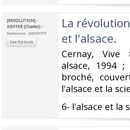
‎La révolutio
‎[REVOLUTION] -
KIEFFER (Charles) - ‎
et l'alsace. ‎
Reference : 200707777
See the book
‎Cernay, Vive
alsace, 1994 ; 
broché, couvert
l'alsace et la sci
‎6- l'alsace et la 