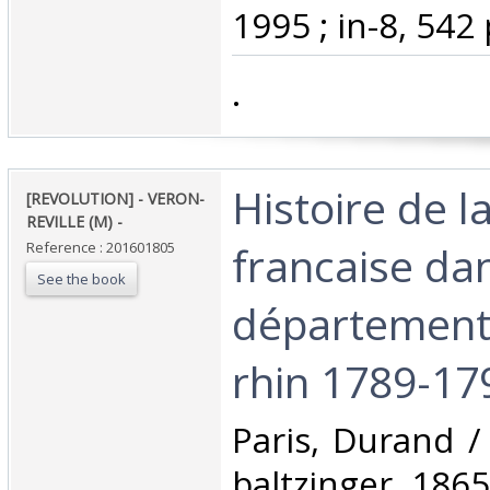
1995 ; in-8, 542 p
‎.‎
‎Histoire de l
‎[REVOLUTION] - VERON-
REVILLE (M) - ‎
francaise dan
Reference : 201601805
See the book
département
rhin 1789-179
‎Paris, Durand /
baltzinger, 1865 