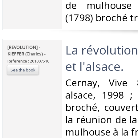
de mulhouse 
(1798) broché tr
‎La révolutio
‎[REVOLUTION] -
KIEFFER (Charles) - ‎
et l'alsace. ‎
Reference : 201007510
See the book
‎Cernay, Vive
alsace, 1998 ; 
broché, couvertu
la réunion de l
mulhouse à la fr