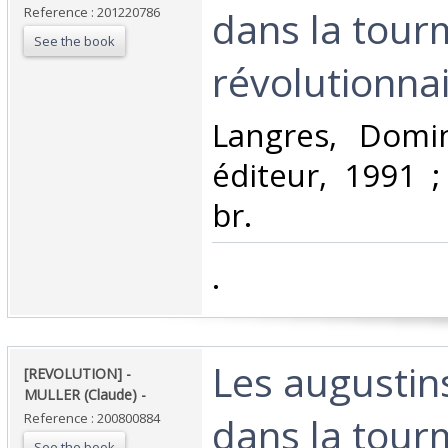
dans la tour
Reference : 201220786
See the book
révolutionnaie
‎Langres, Domi
éditeur, 1991 ;
br.‎
‎.‎
‎Les augustin
‎[REVOLUTION] -
MULLER (Claude) - ‎
dans la tour
Reference : 200800884
See the book