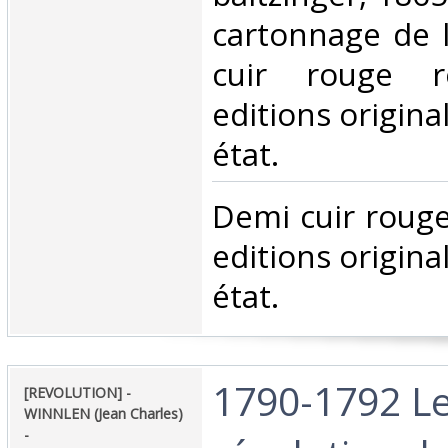
cartonnage de l
cuir rouge re
editions origina
état.‎
‎Demi cuir rouge
editions origina
état.‎
‎1790-1792 L
‎[REVOLUTION] -
WINNLEN (Jean Charles)
- ‎