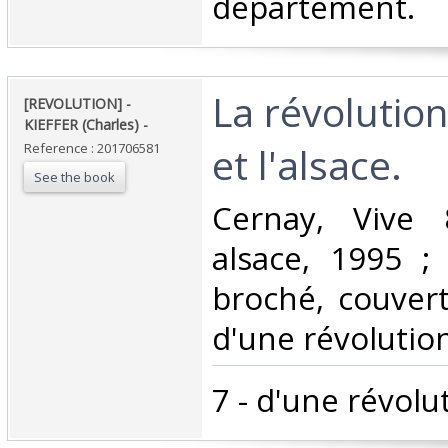
département.‎
‎La révolutio
‎[REVOLUTION] -
KIEFFER (Charles) - ‎
et l'alsace. ‎
Reference : 201706581
See the book
‎Cernay, Vive
alsace, 1995 ; 
broché, couvertu
d'une révolution 
‎7 - d'une révolut