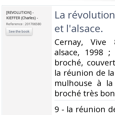
‎La révolutio
‎[REVOLUTION] -
KIEFFER (Charles) - ‎
et l'alsace. ‎
Reference : 201706580
See the book
‎Cernay, Vive
alsace, 1998 ; 
broché, couvertu
la réunion de l
mulhouse à la 
broché très bon 
‎9 - la réunion 