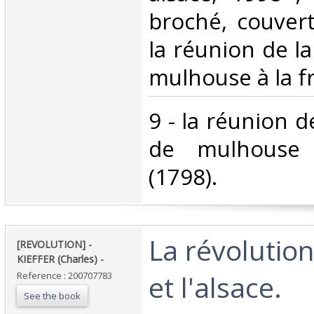
broché, couvertu
la réunion de l
mulhouse à la fr
‎9 - la réunion 
de mulhouse 
(1798).‎
‎La révolutio
‎[REVOLUTION] -
KIEFFER (Charles) - ‎
et l'alsace. ‎
Reference : 200707783
See the book