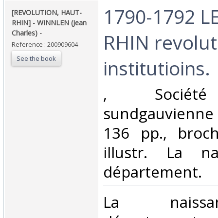
‎1790-1792 L
‎[REVOLUTION, HAUT-
RHIN] - WINNLEN (Jean
Charles) - ‎
RHIN revolut
Reference : 200909604
See the book
institutioins. ‎
‎, Société 
sundgauvienne 
136 pp., broch
illustr. La n
département.‎
‎La naiss