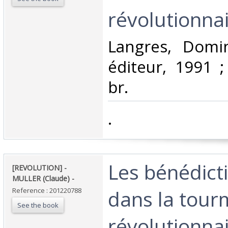
révolutionnair
‎Langres, Domi
éditeur, 1991 ;
br.‎
‎.‎
‎Les bénédict
‎[REVOLUTION] -
MULLER (Claude) - ‎
dans la tour
Reference : 201220788
See the book
révolutionnair