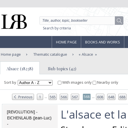
Search by criteria
HOME PAGE
BOOKS AND WORKS
Home page
Thematic catalogue
Alsace
Alsace (18238)
Sub topics (42)
Sort by
With images only
Nearby only
...
...
568
Previous
1
565
566
567
608
648
688
‎L'alsace et la
‎[REVOLUTION] -
EICHENLAUB (Jean-Luc)
- ‎