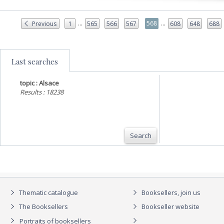
...
...
568
Previous
1
565
566
567
608
648
688
Last searches
topic : Alsace
Results : 18238
Search
Thematic catalogue
Booksellers, join us
The Booksellers
Bookseller website
Portraits of booksellers