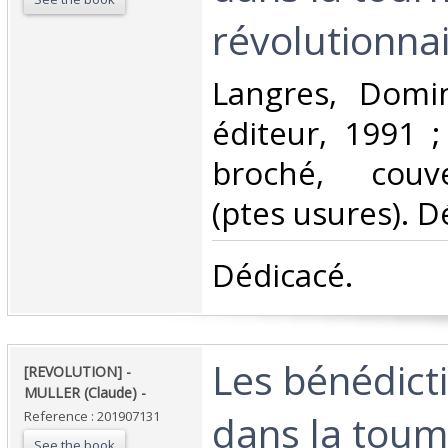
révolutionnaie
‎Langres, Domi
éditeur, 1991 ;
broché, couve
(ptes usures). Dé
‎Dédicacé.‎
‎Les bénédict
‎[REVOLUTION] -
MULLER (Claude) - ‎
dans la tou
Reference : 201907131
See the book