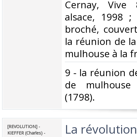
‎Cernay, Vive
alsace, 1998 ; 
broché, couvertu
la réunion de l
mulhouse à la fr
‎9 - la réunion 
de mulhouse 
(1798).‎
‎La révolutio
‎[REVOLUTION] -
KIEFFER (Charles) - ‎