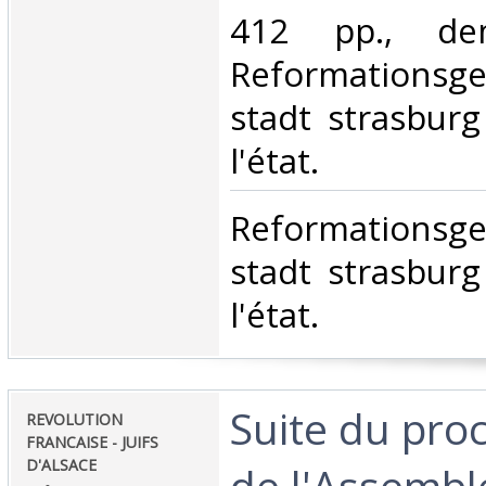
412 pp., demi
Reformationsg
stadt strasbur
l'état.‎
‎Reformationsg
stadt strasbur
l'état.‎
‎Suite du pro
‎REVOLUTION
FRANCAISE - JUIFS
D'ALSACE‎
de l'Assembl