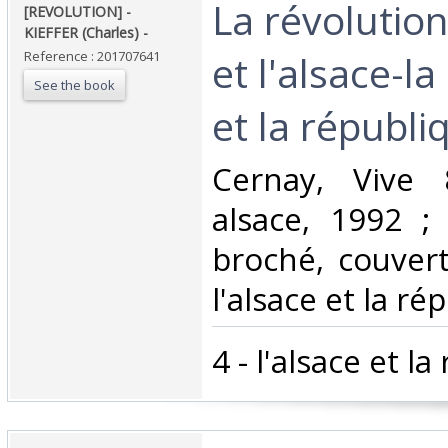
‎La révolutio
‎[REVOLUTION] -
KIEFFER (Charles) - ‎
et l'alsace-la
Reference : 201707641
See the book
et la républiq
‎Cernay, Vive
alsace, 1992 ; 
broché, couvertu
l'alsace et la rép
‎4 - l'alsace et la