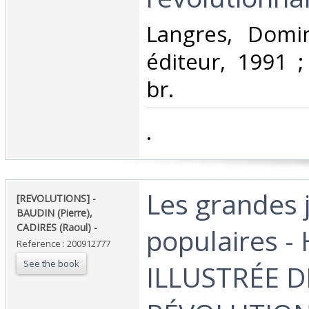
‎Langres, Domi
éditeur, 1991 ;
br.‎
‎.‎
‎Les grandes
‎[REVOLUTIONS] -
BAUDIN (Pierre),
CADIRES (Raoul) - ‎
populaires -
Reference : 200912777
See the book
ILLUSTRÉE D