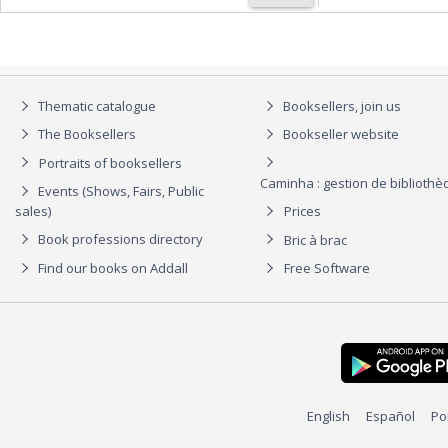
Thematic catalogue
Booksellers, join us
The Booksellers
Bookseller website
Portraits of booksellers
Caminha : gestion de biblioth
Events (Shows, Fairs, Public
sales)
Prices
Book professions directory
Bric à brac
Find our books on Addall
Free Software
English
Español
Po