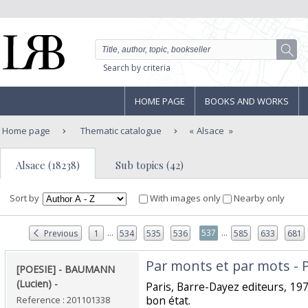
Search by criteria
HOME PAGE
BOOKS AND WORKS
Home page
Thematic catalogue
Alsace
Alsace (18238)
Sub topics (42)
Sort by
With images only
Nearby only
...
...
537
Previous
1
534
535
536
585
633
681
‎Par monts et par mots - 
‎[POESIE] - BAUMANN
(Lucien) - ‎
‎Paris, Barre-Dayez editeurs, 197
bon état.‎
Reference : 201101338