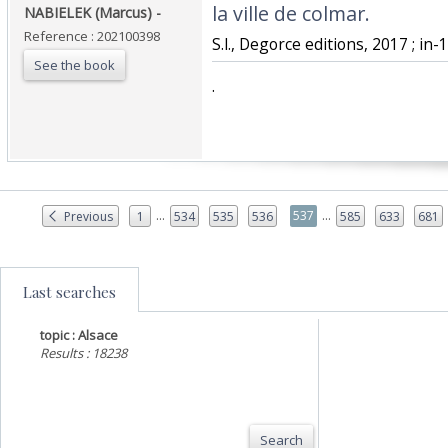
la ville de colmar. ‎
NABIELEK (Marcus) - ‎
Reference : 202100398
‎S.l., Degorce editions, 2017 ; in-12
See the book
‎.‎
...
...
537
Previous
1
534
535
536
585
633
681
Last searches
topic : Alsace
Results : 18238
Search