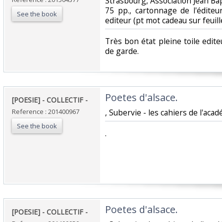
‎Strasbourg, Association Jean Bap
75 pp., cartonnage de l'éditeu
See the book
editeur (pt mot cadeau sur feuill
‎Très bon état pleine toile edite
de garde.‎
‎Poetes d'alsace. ‎
‎[POESIE] - COLLECTIF - ‎
Reference : 201400967
‎, Subervie - les cahiers de l'acad
See the book
‎.‎
‎Poetes d'alsace. ‎
‎[POESIE] - COLLECTIF - ‎