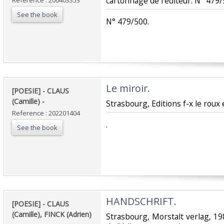
cartonnage de l'éditeur. N° 479/5
Reference : 200403353
See the book
‎N° 479/500.‎
‎Le miroir. ‎
‎[POESIE] - CLAUS
(Camille) - ‎
‎Strasbourg, Editions f-x le roux et
Reference : 202201404
‎.‎
See the book
‎HANDSCHRIFT. ‎
‎[POESIE] - CLAUS
(Camille), FINCK (Adrien)
‎Strasbourg, Morstalt verlag, 19