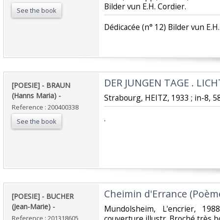
Bilder vun E.H. Cordier.‎
See the book
‎Dédicacée (n° 12) Bilder vun E.H.
‎DER JUNGEN TAGE . LICH
‎[POESIE] - BRAUN
(Hanns Maria) - ‎
‎Strabourg, HEITZ, 1933 ; in-8, 58 
Reference : 200400338
‎.‎
See the book
‎Cheimin d'Errance (Poèmes
‎[POESIE] - BUCHER
(Jean-Marie) - ‎
‎Mundolsheim, L'encrier, 198
couverture illustr. Broché très bo
Reference : 201318605