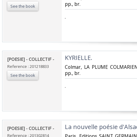
pp., br.‎
See the book
‎.‎
‎KYRIELLE. ‎
‎[POESIE] - COLLECTIF - ‎
Reference : 201218833
‎Colmar, LA PLUME COLMARIENN
pp., br.‎
See the book
‎.‎
‎La nouvelle poésie d'Alsac
‎[POESIE] - COLLECTIF - ‎
Reference : 201302814
‎Paris, Editions SAINT GERMAIN