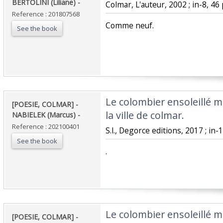
BERTOLINI (Liliane) - ‎
‎Colmar, L'auteur, 2002 ; in-8, 46
Reference : 201807568
‎Comme neuf.‎
See the book
‎Le colombier ensoleillé 
‎[POESIE, COLMAR] -
la ville de colmar. ‎
NABIELEK (Marcus) - ‎
Reference : 202100401
‎S.l., Degorce editions, 2017 ; in-12
See the book
‎.‎
‎Le colombier ensoleillé 
‎[POESIE, COLMAR] -