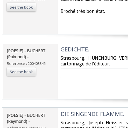
See the book
‎Broché très bon état.‎
‎GEDICHTE. ‎
‎[POESIE] - BUCHERT
(Raimond) - ‎
‎Strasbourg, HÜNENBURG VERL
cartonnage de l'éditeur.‎
Reference : 200403345
See the book
‎.‎
‎DIE SINGENDE FLAMME. ‎
‎[POESIE] - BUCHERT
(Raymond) - ‎
‎Strasbourg, Joseph Heissler 