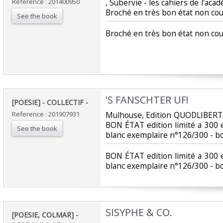
Reference : 201400950
‎, Subervie - les cahiers de l'acad
Broché en très bon état non cou
See the book
‎Broché en très bon état non cou
‎'S FANSCHTER UF! ‎
‎[POESIE] - COLLECTIF - ‎
Reference : 201907931
‎Mulhouse, Edition QUODLIBERT, 
BON ÉTAT edition limité a 300 
See the book
blanc exemplaire n°126/300 - boi
‎BON ÉTAT edition limité a 300
blanc exemplaire n°126/300 - boi
‎SISYPHE & CO. ‎
‎[POESIE, COLMAR] -