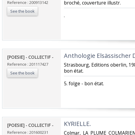
broché, couverture illustr.‎
Reference : 200913142
See the book
‎.‎
‎Anthologie Elsässischer 
‎[POESIE] - COLLECTIF - ‎
Reference : 201117427
‎Strasbourg, Editions oberlin, 1980
bon état.‎
See the book
‎5. folge - bon état.‎
‎KYRIELLE. ‎
‎[POESIE] - COLLECTIF - ‎
Reference : 201600231
‎Colmar, LA PLUME COLMARIENN