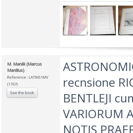
‎ASTRONOMI
‎M. Manilii (Marcus
Manilius)‎
recnsione R
Reference : LATIN51MV
(1767)
See the book
BENTLEJI cu
VARIORUM A
NOTIS PRAE