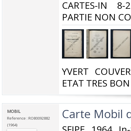
CARTES-IN 8-
PARTIE NON COU
‎YVERT COUVE
ETAT TRES BON‎
‎Carte Mobil d
‎MOBIL‎
Reference : RO80092882
(1964)
‎SFIPE. 1964. In-