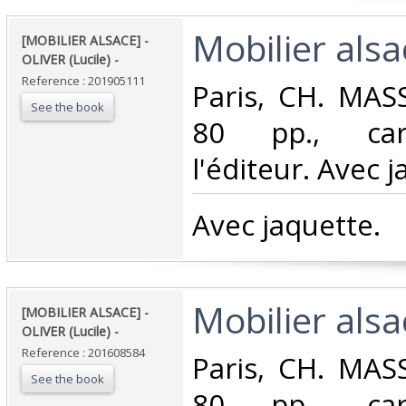
‎Mobilier alsac
‎[MOBILIER ALSACE] -
OLIVER (Lucile) - ‎
Reference : 201905111
‎Paris, CH. MASS
See the book
80 pp., car
l'éditeur. Avec j
‎Avec jaquette.‎
‎Mobilier alsac
‎[MOBILIER ALSACE] -
OLIVER (Lucile) - ‎
Reference : 201608584
‎Paris, CH. MASS
See the book
80 pp., car