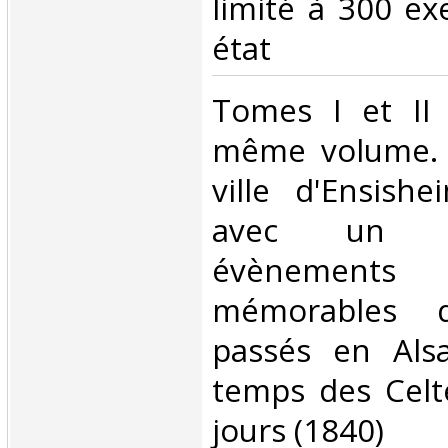
limité à 300 ex
état‎
‎Tomes I et II
même volume. H
ville d'Ensishe
avec un p
évènement
mémorables 
passés en Alsa
temps des Celt
jours (1840)‎