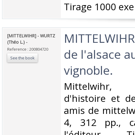
‎Tirage 1000 exe
‎MITTELWIHR
‎[MITTELWIHR] - WURTZ
(Théo L.) - ‎
de l'alsace a
Reference : 200804720
See the book
vignoble. ‎
‎Mittelwihr,
d'histoire et d
amis de mittelwi
4, 312 pp., c
l'éditeur. 