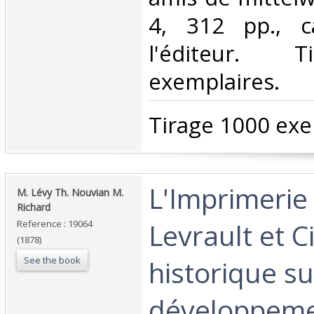
4, 312 pp., c
l'éditeur. 
exemplaires.‎
‎Tirage 1000 exe
‎L'Imprimerie
‎M. Lévy Th. Nouvian M.
Richard‎
Levrault et Ci
Reference : 19064
(1878)
See the book
historique su
développeme