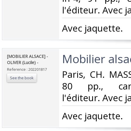
l'éditeur. Avec j
‎Avec jaquette.‎
‎Mobilier alsac
‎[MOBILIER ALSACE] -
OLIVER (Lucile) - ‎
Reference : 202201817
‎Paris, CH. MASS
See the book
80 pp., car
l'éditeur. Avec j
‎Avec jaquette.‎