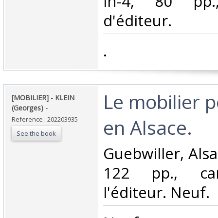
in-4, 80 pp.
d'éditeur.‎
‎.‎
‎Le mobilier
‎[MOBILIER] - KLEIN
(Georges) - ‎
en Alsace. ‎
Reference : 202203935
See the book
‎Guebwiller, Alsa
122 pp., ca
l'éditeur. Neuf.‎