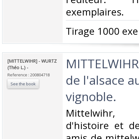
exemplaires.‎
‎Tirage 1000 exe
‎MITTELWIHR
‎[MITTELWIHR] - WURTZ
(Théo L.) - ‎
de l'alsace a
Reference : 200804718
See the book
vignoble. ‎
‎Mittelwihr,
d'histoire et d
amis de mittelwi