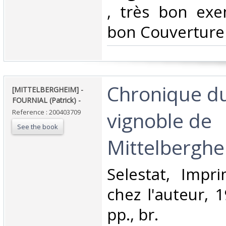
, très bon exe
bon Couverture r
‎Chronique du
‎[MITTELBERGHEIM] -
FOURNIAL (Patrick) - ‎
vignoble de
Reference : 200403709
See the book
Mittelberghei
‎Selestat, Impr
chez l'auteur, 1
pp., br.‎