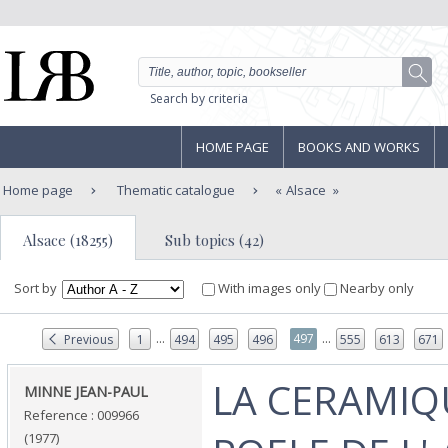
Search by criteria
HOME PAGE
BOOKS AND WORKS
Home page
Thematic catalogue
Alsace
Alsace (18255)
Sub topics (42)
Sort by
With images only
Nearby only
...
...
497
Previous
1
494
495
496
555
613
671
‎LA CERAMIQ
‎MINNE JEAN-PAUL‎
Reference : 009966
(1977)