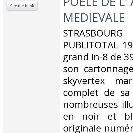
POELE DE L'
See the book
MEDIEVALE‎
‎STRASBOUR
PUBLITOTAL 19
grand in-8 de 3
son cartonnage
skyvertex ma
complet de sa 
nombreuses illu
en noir et bl
originale numér