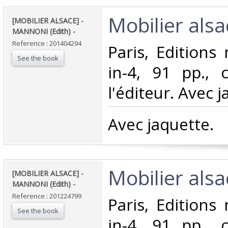
‎Mobilier alsac
‎[MOBILIER ALSACE] -
MANNONI (Edith) - ‎
Reference : 201404294
‎Paris, Editions
See the book
in-4, 91 pp., 
l'éditeur. Avec j
‎Avec jaquette.‎
‎Mobilier alsac
‎[MOBILIER ALSACE] -
MANNONI (Edith) - ‎
Reference : 201224799
‎Paris, Editions
See the book
in-4, 91 pp., 