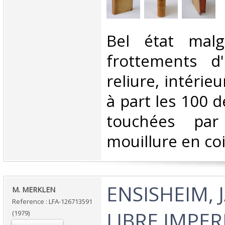
‎Bel état mal
frottements d
reliure, intérieu
à part les 100 
touchées par
mouillure en coi
‎ENSISHEIM, 
‎M. MERKLEN‎
Reference : LFA-126713591
LIBRE IMPER
(1979)