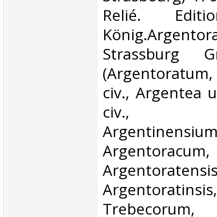
Relié. Edit
König.Argento
Strassburg G
(Argentoratum
civ., Argentea 
civ., Arge
Argentinen
Argentoracum,
Argentoratensis
Argentoratin
Trebecoru