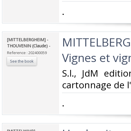
‎.‎
‎MITTELBER
‎[MITTELBERGHEIM] -
THOUVENIN (Claude) - ‎
Vignes et vig
Reference : 202400059
See the book
‎S.l., JdM editio
cartonnage de l'
‎.‎