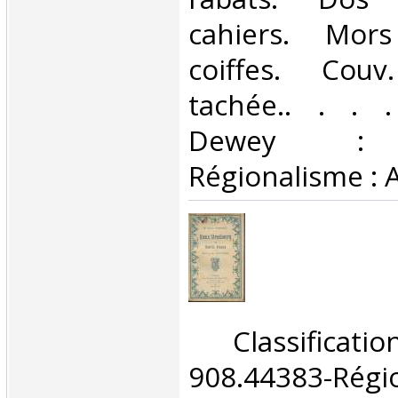
cahiers. Mor
coiffes. Couv
tachée.. . . . 
Dewey : 9
Régionalisme : A
‎ Classifica
908.44383-Ré