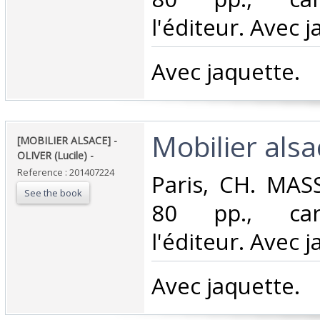
l'éditeur. Avec j
‎Avec jaquette.‎
‎Mobilier alsac
‎[MOBILIER ALSACE] -
OLIVER (Lucile) - ‎
Reference : 201407224
‎Paris, CH. MASS
See the book
80 pp., car
l'éditeur. Avec j
‎Avec jaquette.‎