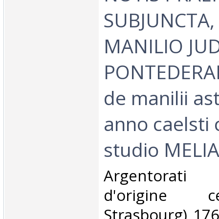
SUBJUNCTA, 
MANILIO JUDI
PONTEDERAE 
de manilii as
anno caelsti 
studio MELI
‎Argentorati
d'origine c
Strasbourg) 176