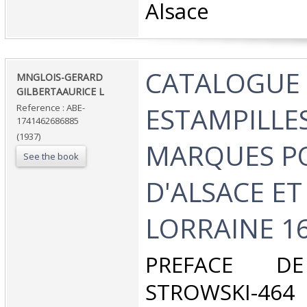
Alsace‎
‎CATALOGUE
‎MNGLOIS-GERARD
GILBERTAAURICE L ‎
ESTAMPILLES
Reference : ABE-
1741462686885
(1937)
MARQUES P
See the book
D'ALSACE ET
LORRAINE 169
‎PREFACE D
STROWSKI-46