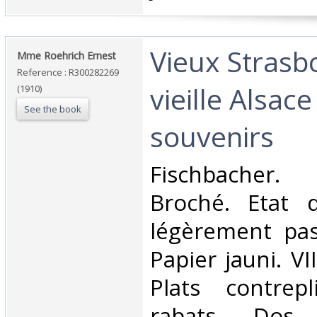
‎Vieux Strasb
‎Mme Roehrich Ernest‎
Reference : R300282269
vieille Alsace
(1910)
See the book
souvenirs‎
‎Fischbacher.
Broché. Etat d
légèrement pas
Papier jauni. VI
Plats contrep
rabats. Dos 