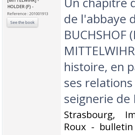
‎Un chapitre d
‎[MITTELWIHR] -
HOLDER (F) - ‎
de l'abbaye d
Reference : 201001913
See the book
BUCHSHOF (
MITTELWIHR
histoire, en p
ses relations
seignerie de 
‎Strasbourg, I
Roux - bulletin