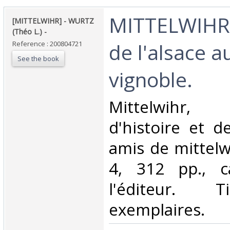
‎MITTELWIHR
‎[MITTELWIHR] - WURTZ
(Théo L.) - ‎
de l'alsace a
Reference : 200804721
See the book
vignoble. ‎
‎Mittelwihr,
d'histoire et d
amis de mittelwi
4, 312 pp., c
l'éditeur. 
exemplaires.‎