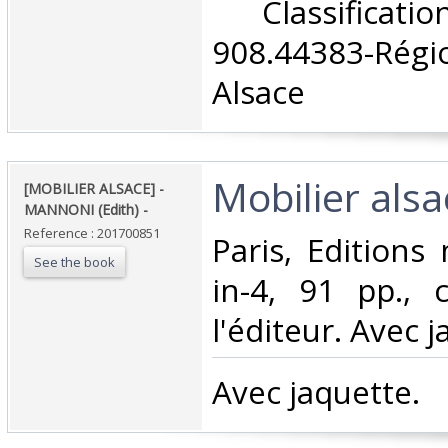
‎ Classifica
908.44383-Ré
Alsace‎
‎Mobilier alsac
‎[MOBILIER ALSACE] -
MANNONI (Edith) - ‎
Reference : 201700851
‎Paris, Editions
See the book
in-4, 91 pp., 
l'éditeur. Avec j
‎Avec jaquette.‎