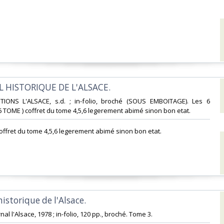
L HISTORIQUE DE L'ALSACE. ‎
ITIONS L'ALSACE, s.d. ; in-folio, broché (SOUS EMBOITAGE). Les 6
6 TOME ) coffret du tome 4,5,6 legerement abimé sinon bon etat.‎
coffret du tome 4,5,6 legerement abimé sinon bon etat.‎
historique de l'Alsace. ‎
al l'Alsace, 1978 ; in-folio, 120 pp., broché. Tome 3.‎