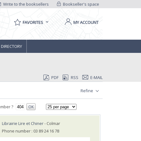
Write to the booksellers
Bookseller's space
FAVORITES
MY ACCOUNT
 DIRECTORY
PDF
RSS
E-MAIL
Refine
umber ?
OK
Librairie Lire et Chiner
- Colmar
Phone number : 03 89 24 16 78