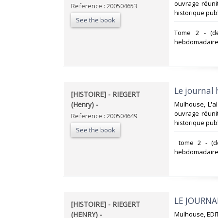
ouvrage réunit
Reference : 200504653
historique publi
See the book
‎Tome 2 - (de
hebdomadaires 
‎Le journal 
‎[HISTOIRE] - RIEGERT
(Henry) - ‎
‎Mulhouse, L'a
ouvrage réunit
Reference : 200504649
historique publi
See the book
‎ tome 2 - (d
hebdomadaires 
‎LE JOURNA
‎[HISTOIRE] - RIEGERT
(HENRY) - ‎
‎Mulhouse, EDIT