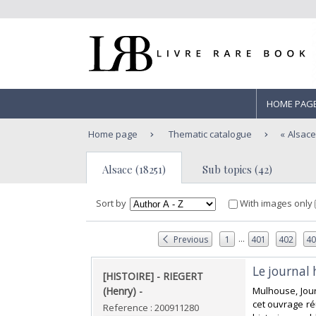
HOME PAG
Home page
Thematic catalogue
Alsac
Alsace (18251)
Sub topics (42)
Sort by
With images only
...
Previous
1
401
402
4
‎Le journal 
‎[HISTOIRE] - RIEGERT
(Henry) - ‎
‎Mulhouse, Jour
cet ouvrage ré
Reference : 200911280