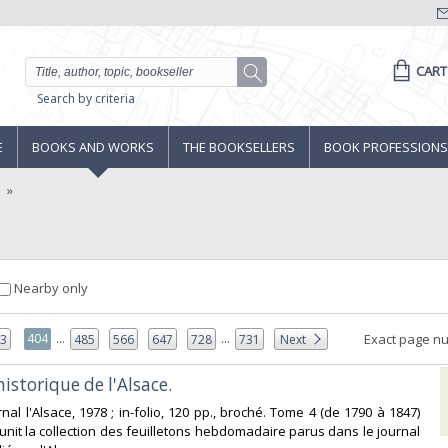
CART
Search by criteria
E
BOOKS AND WORKS
THE BOOKSELLERS
BOOK PROFESSIONS
e
Nearby only
...
...
404
Exact page n
03
485
566
647
728
731
Next
historique de l'Alsace. ‎
nal l'Alsace, 1978 ; in-folio, 120 pp., broché. Tome 4 (de 1790 à 1847)
unit la collection des feuilletons hebdomadaire parus dans le journal