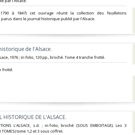
é par l'Alsace.‎
1790 à 1847) cet ouvrage réunit la collection des feuilletons
arus dans le journal historique publié par l'Alsace.‎
historique de l'Alsace. ‎
sace, 1976 ; in-folio, 120 pp., broché. Tome 4 tranche frotté.‎
frotté.‎
L HISTORIQUE DE L'ALSACE. ‎
ITIONS L'ALSACE, s.d. ; in-folio, broché (SOUS EMBOITAGE). Les 3
 TOMES) tome 1,2 et 3 sous coffret.‎