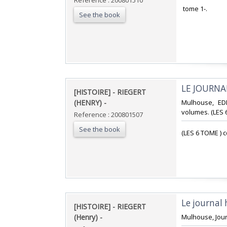
Reference : 200801510
‎ tome 1-.‎
See the book
‎LE JOURNA
‎[HISTOIRE] - RIEGERT
(HENRY) - ‎
‎Mulhouse, ED
volumes. (LES 
Reference : 200801507
See the book
‎(LES 6 TOME ) 
‎Le journal 
‎[HISTOIRE] - RIEGERT
(Henry) - ‎
‎Mulhouse, Journ