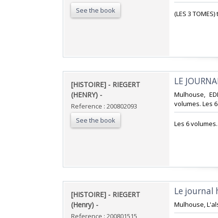
See the book
‎(LES 3 TOMES) 
‎LE JOURNA
‎[HISTOIRE] - RIEGERT
(HENRY) - ‎
‎Mulhouse, ED
volumes. Les 6
Reference : 200802093
See the book
‎Les 6 volumes.‎
‎Le journal 
‎[HISTOIRE] - RIEGERT
(Henry) - ‎
‎Mulhouse, L'al
Reference : 200801515