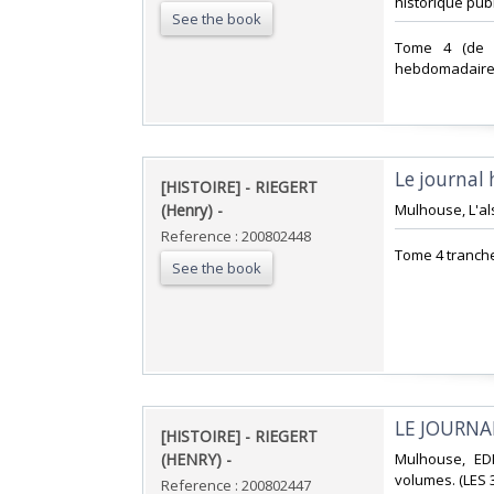
historique publi
See the book
‎Tome 4 (de 
hebdomadaire p
‎Le journal 
‎[HISTOIRE] - RIEGERT
(Henry) - ‎
‎Mulhouse, L'al
Reference : 200802448
‎Tome 4 tranche 
See the book
‎LE JOURNA
‎[HISTOIRE] - RIEGERT
(HENRY) - ‎
‎Mulhouse, ED
volumes. (LES 3
Reference : 200802447