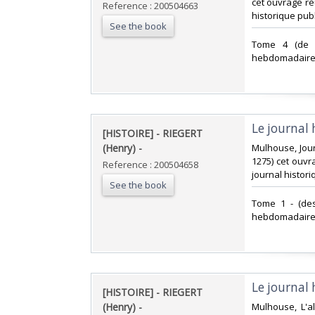
cet ouvrage ré
Reference : 200504663
historique publi
See the book
‎Tome 4 (de 
hebdomadaire p
‎Le journal 
‎[HISTOIRE] - RIEGERT
(Henry) - ‎
‎Mulhouse, Jour
1275) cet ouvr
Reference : 200504658
journal historiq
See the book
‎Tome 1 - (des
hebdomadaires 
‎Le journal 
‎[HISTOIRE] - RIEGERT
(Henry) - ‎
‎Mulhouse, L'a