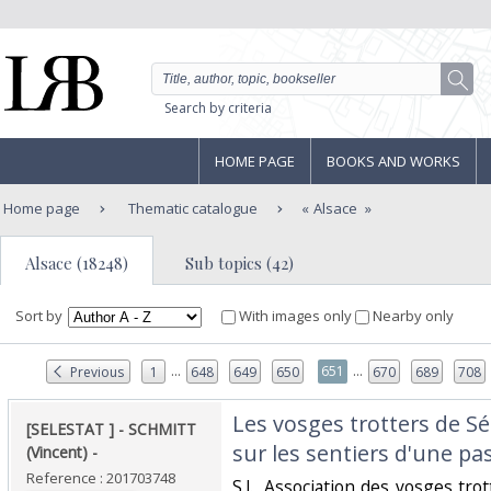
Search by criteria
HOME PAGE
BOOKS AND WORKS
Home page
Thematic catalogue
Alsace
Alsace (18248)
Sub topics (42)
Sort by
With images only
Nearby only
...
...
651
Previous
1
648
649
650
670
689
708
‎Les vosges trotters de S
‎[SELESTAT ] - SCHMITT
sur les sentiers d'une pas
(Vincent) - ‎
Reference : 201703748
‎S.l., Association des vosges trot