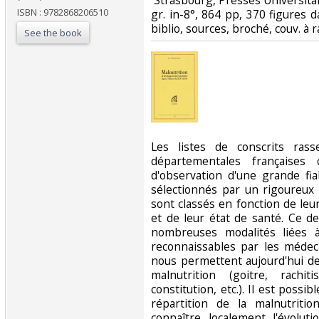
‎ Strasbourg, Presses Universita
ISBN : 9782868206510
gr. in-8°, 864 pp, 370 figures da
biblio, sources, broché, couv. à r
See the book
‎Les listes de conscrits ras
départementales françaises 
d'observation d'une grande fiab
sélectionnés par un rigoureux t
sont classés en fonction de leu
et de leur état de santé. Ce d
nombreuses modalités liées
reconnaissables par les médeci
nous permettent aujourd'hui de
malnutrition (goitre, rachit
constitution, etc.). Il est possi
répartition de la malnutrit
connaître localement l'évolut