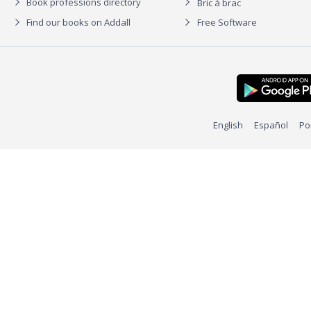
Book professions directory
Bric à brac
Find our books on Addall
Free Software
English
Español
Po