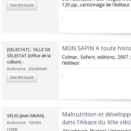
120 pp., cartonnage de l'éditeur.‎
See the book
‎.‎
‎MON SAPIN A toute histoi
‎[SELESTAT] - VILLE DE
SÉLESTAT (Office de la
‎Colmar, Soferic editions, 2007
culture) - ‎
l'éditeur.‎
Reference : 202400049
‎.‎
See the book
‎Malnutrition et dévelo
‎SELIG (Jean-Michel).‎
dans l'Alsace du XIXe siècl
Reference : 105034
(1996)