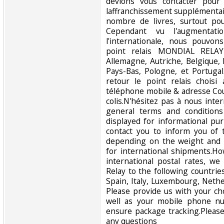
devions vous contacter pour
laffranchissement supplémentai
nombre de livres, surtout pou
Cependant vu l'augmentati
l'internationale, nous pouvo
point relais MONDIAL RELAY
Allemagne, Autriche, Belgique,
Pays-Bas, Pologne, et Portuga
retour le point relais chois
téléphone mobile & adresse Cour
colis.N'hésitez pas à nous inte
general terms and conditions
displayed for informational p
contact you to inform you of 
depending on the weight and 
for international shipments.Ho
international postal rates, w
Relay to the following countrie
Spain, Italy, Luxembourg, Nethe
Please provide us with your ch
well as your mobile phone n
ensure package tracking.Please
any questions‎