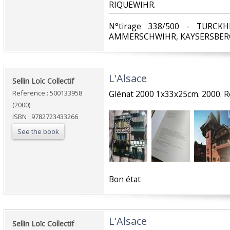
RIQUEWIHR.‎
‎N°tirage 338/500 - TURCK
AMMERSCHWIHR, KAYSERSBERG,
‎L'Alsace‎
‎Sellin Loïc Collectif‎
Reference : 500133958
‎Glénat 2000 1x33x25cm. 2000. Rel
(2000)
ISBN : 9782723433266
See the book
‎Bon état‎
‎L'Alsace‎
‎Sellin Loïc Collectif‎