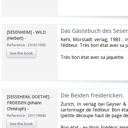
‎Das Gästebuch des Sesen
‎[SESENHEIM] - WILD
(Herbert) - ‎
‎Kehl, Morstadt verlag, 1983 ; 
l'éditeur. Très bon état avec sa j
Reference : 201611093
See the book
‎Très bon état avec sa jaquette.‎
‎Die Beiden freidericken. ‎
‎[SESSEHEIM, GOETHE] -
FREIEISEN (Johann
‎Zurich, In verlag bei Geyser &
Christoph) - ‎
cartonnage de l'éditeur. Bon ét
(petite découpe haut de page de 
Reference : 201119940
See the book
‎Bon état - ex libris Frédéric 