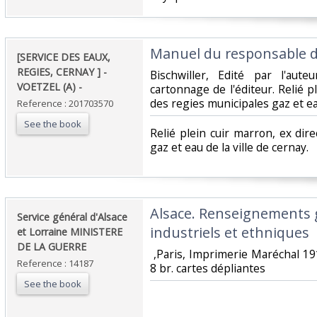
‎Manuel du responsable du
‎[SERVICE DES EAUX,
REGIES, CERNAY ] -
‎Bischwiller, Edité par l'aut
VOETZEL (A) - ‎
cartonnage de l'éditeur. Relié p
des regies municipales gaz et eau
Reference : 201703570
See the book
‎Relié plein cuir marron, ex di
gaz et eau de la ville de cernay.‎
‎Alsace. Renseignements
‎Service général d'Alsace
industriels et ethniques‎
et Lorraine MINISTERE
DE LA GUERRE‎
‎ ,Paris, Imprimerie Maréchal 191
Reference : 14187
8 br. cartes dépliantes‎
See the book