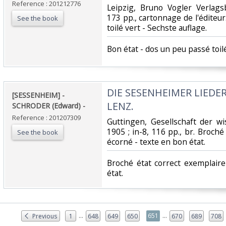
Reference : 201212776
‎Leipzig, Bruno Vogler Verlag
173 pp., cartonnage de l'éditeu
See the book
toilé vert - Sechste auflage.‎
‎Bon état - dos un peu passé toilé
‎DIE SESENHEIMER LIED
‎[SESSENHEIM] -
LENZ. ‎
SCHRODER (Edward) - ‎
Reference : 201207309
‎Guttingen, Gesellschaft der w
1905 ; in-8, 116 pp., br. Broch
See the book
écorné - texte en bon état.‎
‎Broché état correct exemplair
état.‎
...
...
651
Previous
1
648
649
650
670
689
708