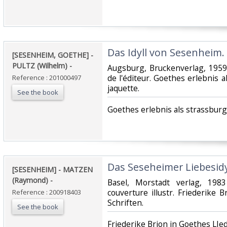
‎Das Idyll von Sesenheim. ‎
‎[SESENHEIM, GOETHE] -
PULTZ (Wilhelm) - ‎
‎Augsburg, Bruckenverlag, 1959
de l'éditeur. Goethes erlebnis 
Reference : 201000497
jaquette.‎
See the book
‎Goethes erlebnis als strassburge
‎Das Seseheimer Liebesidyll
‎[SESENHEIM] - MATZEN
(Raymond) - ‎
‎Basel, Morstadt verlag, 198
couverture illustr. Friederike
Reference : 200918403
Schriften.‎
See the book
‎Friederike Brion in Goethes LIed