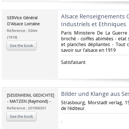
‎Alsace Renseignements
‎SERVIce Général
Industriels et Ethniques‎
D'Alsace Lorraine‎
Reference : 33Am
‎Paris Ministere De La Guerr
(1919)
broché - coiffes abimées - etat s
et planches dépliantes - Tout 
See the book
savoir sur l'alsace en 1919‎
‎Satisfaisant ‎
‎Bilder und Klange aus Se
‎[SESENHEIM, GEDICHTE]
- MATZEN (Raymond) - ‎
‎Strasbourg, Morstadt verlag, 1
de l'éditeur.‎
Reference : 201906301
See the book
‎.‎