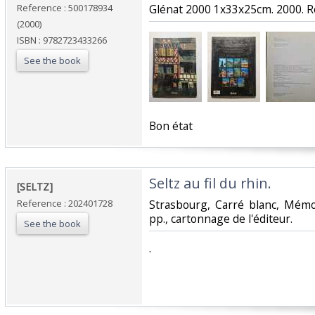
Reference : 500178934
‎Glénat 2000 1x33x25cm. 2000. Rel
(2000)
ISBN : 9782723433266
See the book
‎Bon état‎
‎Seltz au fil du rhin. ‎
‎[SELTZ]‎
Reference : 202401728
‎Strasbourg, Carré blanc, Mémo
pp., cartonnage de l'éditeur.‎
See the book
‎.‎