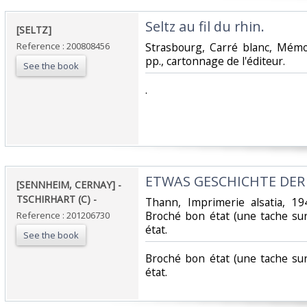
‎Seltz au fil du rhin. ‎
‎[SELTZ]‎
Reference : 200808456
‎Strasbourg, Carré blanc, Mémo
pp., cartonnage de l'éditeur.‎
See the book
‎.‎
‎ETWAS GESCHICHTE DER 
‎[SENNHEIM, CERNAY] -
TSCHIRHART (C) - ‎
‎Thann, Imprimerie alsatia, 19
Broché bon état (une tache sur
Reference : 201206730
état.‎
See the book
‎Broché bon état (une tache sur
état.‎