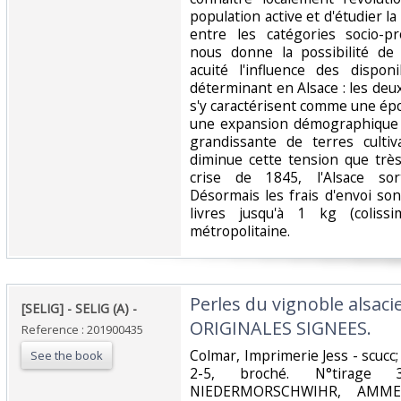
population active et d'étudier la
entre les catégories socio-pr
nous donne la possibilité de 
acuité l'influence des disponi
déterminant en Alsace : les deu
s'y caractérisent comme une ép
une expansion démographique e
grandissante de terres cultiva
diminue cette tension que trè
crise de 1845, l'Alsace so
Désormais les frais d'envoi so
livres jusqu'à 1 kg (coliss
métropolitaine.‎
‎Perles du vignoble alsa
‎[SELIG] - SELIG (A) - ‎
ORIGINALES SIGNEES. ‎
Reference : 201900435
‎Colmar, Imprimerie Jess - scucc
See the book
2-5, broché. N°tirage 
NIEDERMORSCHWIHR, AMMER