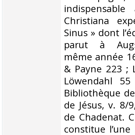
indispensabl
Christiana exp
Sinus » dont l’é
parut à Augs
même année 16
& Payne 223 ; L
Löwendahl 55 
Bibliothèque d
de Jésus, v. 8/
de Chadenat. Ce
constitue l’une