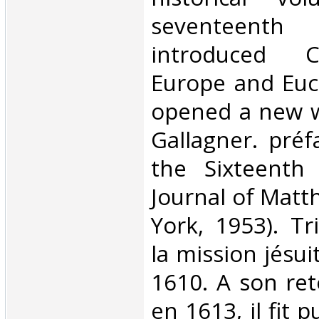
seventeenth 
introduced C
Europe and Eucl
opened a new wo
Gallagner. préf
the Sixteenth
Journal of Matt
York, 1953). Tri
la mission jésu
1610. A son re
en 1613, il fit 