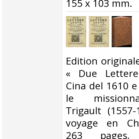
155 x 103 mm.‎
‎Edition origina
« Due Lettere
Cina del 1610 e
le missionna
Trigault (1557
voyage en Chi
263 pages, 