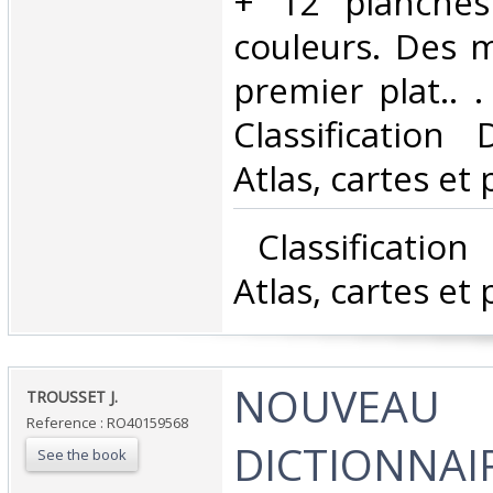
+ 12 planches 
couleurs. Des 
premier plat.. . 
Classification
Atlas, cartes et 
‎ Classificatio
Atlas, cartes et 
‎NOUVEAU
‎TROUSSET J.‎
Reference : RO40159568
DICTIONNAI
See the book