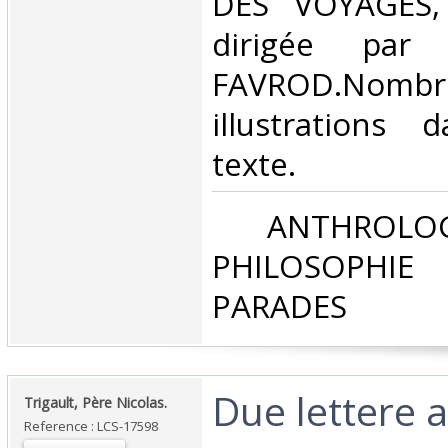
DES VOYAGES,
dirigée par C
FAVROD.Nombr
illustrations
texte. ‎
‎ ANTHROLOG
PHILOSOPHIE 
PARADES‎
‎Due lettere 
‎Trigault, Père Nicolas.‎
Reference : LCS-17598