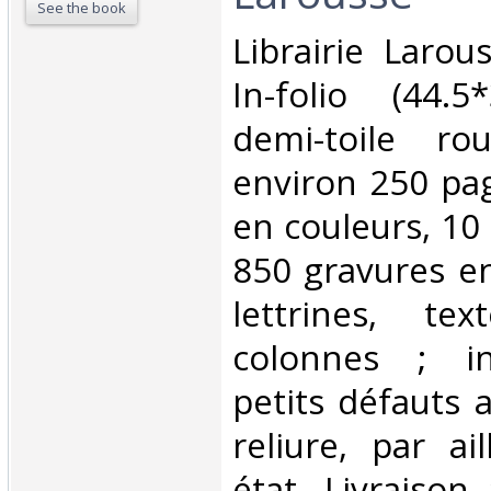
See the book
‎Librairie Laro
In-folio (44.5*
demi-toile ro
environ 250 pag
en couleurs, 10 
850 gravures en
lettrines, te
colonnes ; int
petits défauts 
reliure, par ai
état. Livraison