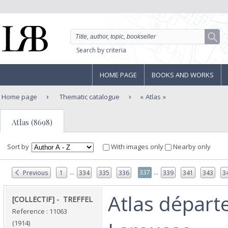
Search by criteria
HOME PAGE
BOOKS AND WORKS
Home page
Thematic catalogue
Atlas
Atlas (8698)
Sort by
With images only
Nearby only
...
...
337
Previous
1
334
335
336
339
341
343
3
‎Atlas dépar
‎[COLLECTIF] - ‎ ‎TREFFEL‎
Reference : 11063
(1914)