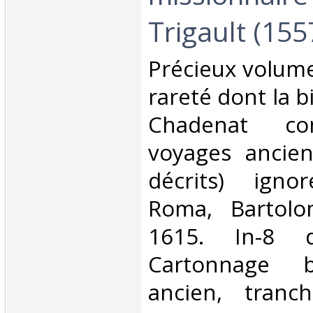
Trigault (155
‎Précieux volum
rareté dont la b
Chadenat co
voyages ancien
décrits) ignor
Roma, Bartolo
1615. In-8 
Cartonnage 
ancien, tranc