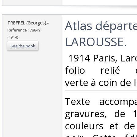
‎Atlas dépar
‎TREFFEL (Georges).-‎
Reference : 78849
LAROUSSE.‎
(1914)
See the book
‎ 1914 Paris, La
folio relié d
verte à coin de l'
‎Texte accom
gravures, de 
couleurs et de