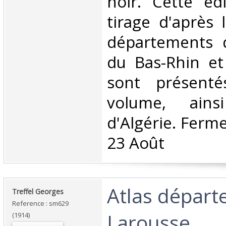
noir. Cette éd
tirage d'après 
départements d
du Bas-Rhin et
sont présent
volume, ain
d'Algérie. Ferm
23 Août‎
‎Atlas dépar
‎Treffel Georges‎
Reference : sm629
Larousse‎
(1914)