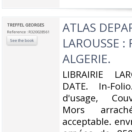
‎ATLAS DEP
‎TREFFEL GEORGES‎
Reference : R320028561
LAROUSSE : 
See the book
ALGERIE.‎
‎LIBRAIRIE L
DATE. In-Folio
d'usage, Couv
Mors arraché
acceptable. env