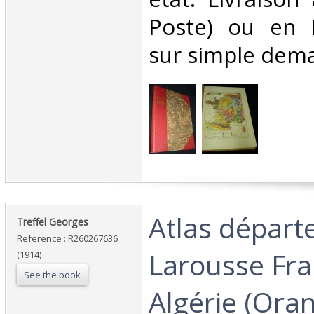
Poste) ou en 
sur simple dema
‎Atlas dépar
‎Treffel Georges‎
Reference : R260267636
Larousse Fra
(1914)
See the book
Algérie (Oran)