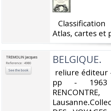
‎ Classificatio
Atlas, cartes et 
‎BELGIQUE.‎
‎TREMOLIN Jacques‎
Reference : 4980
‎ reliure éditeur
See the book
pp - 1963 
RENCONTRE,
Lausanne.Colle