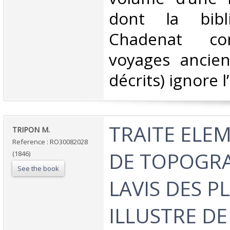
dont la bibl
Chadenat co
voyages ancien
décrits) ignore l
‎TRAITE ELE
‎TRIPON M.‎
Reference : RO30082028
DE TOPOGRA
(1846)
See the book
LAVIS DES P
ILLUSTRE DE