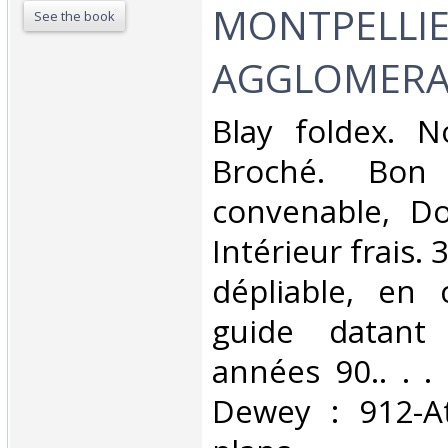
MONTPELLIE
See the book
AGGLOMERA
‎Blay foldex. N
Broché. Bon 
convenable, Dos
Intérieur frais.
dépliable, en 
guide datant
années 90.. . . 
Dewey : 912-At