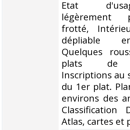
Etat d'us
légèrement 
frotté, Intérie
dépliable e
Quelques rous
plats de c
Inscriptions au 
du 1er plat. Pl
environs des an
Classification
Atlas, cartes et 