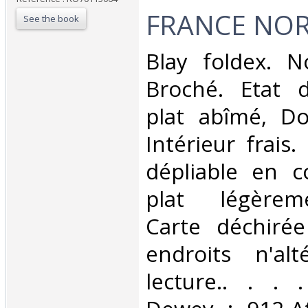
FRANCE NOR
See the book
‎Blay foldex. N
Broché. Etat 
plat abîmé, Dos
Intérieur frais.
dépliable en c
plat légèrem
Carte déchirée
endroits n'al
lecture.. . . .