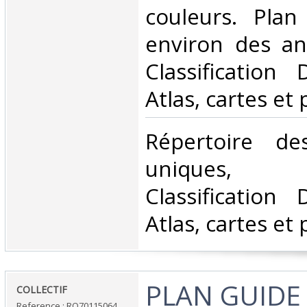
couleurs. Plan
environ des ann
Classification
Atlas, cartes et 
‎Répertoire d
uniques, tr
Classification
Atlas, cartes et 
‎PLAN GUIDE
‎COLLECTIF‎
Reference : RO70115064