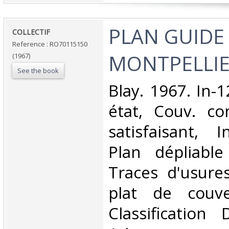
‎PLAN GUIDE
‎COLLECTIF‎
Reference : RO70115150
MONTPELLIE
(1967)
See the book
‎Blay. 1967. In-
état, Couv. co
satisfaisant, I
Plan dépliable
Traces d'usure
plat de couve
Classification