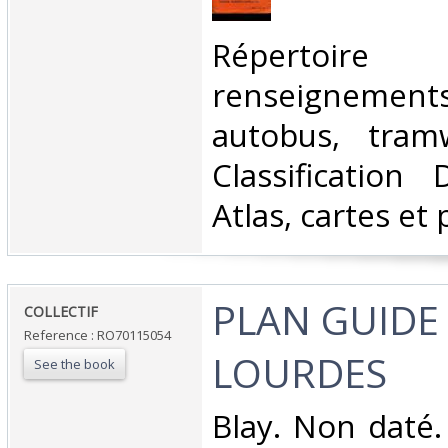
‎Répertoire
renseigneme
autobus, tramw
Classification
Atlas, cartes et 
‎PLAN GUIDE
‎COLLECTIF‎
Reference : RO70115054
LOURDES‎
See the book
‎Blay. Non daté.