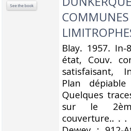
DUNKERQUE
See the book
COMMUNES
LIMITROPHES
‎Blay. 1957. In
état, Couv. co
satisfaisant, I
Plan dépiable
Quelques trace
sur le 2è
couverture.. . . 
Dewey : 912-At