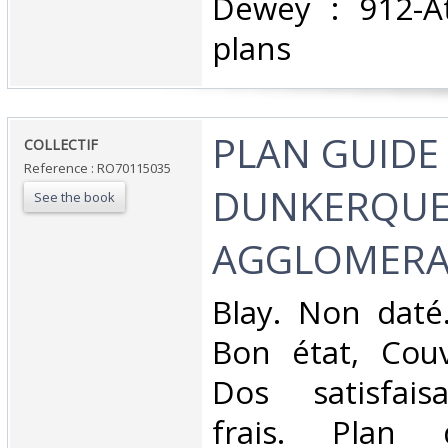
Dewey : 912-At
plans‎
‎PLAN GUIDE
‎COLLECTIF‎
Reference : RO70115035
DUNKERQUE
See the book
AGGLOMERA
‎Blay. Non daté
Bon état, Couv
Dos satisfaisa
frais. Plan 