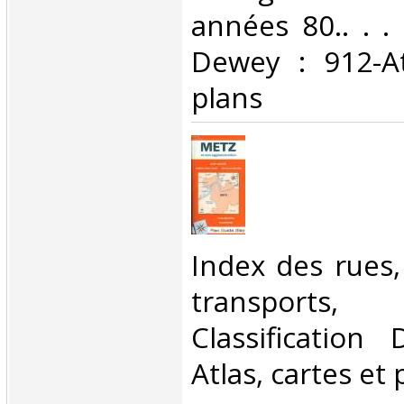
années 80.. . . 
Dewey : 912-At
plans‎
‎Index des rues
transports, 
Classification
Atlas, cartes et 