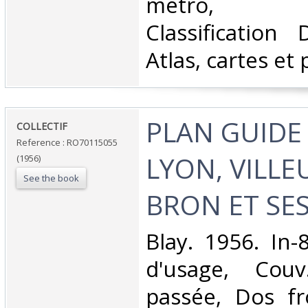
métro, a
Classification
Atlas, cartes et 
‎PLAN GUIDE
‎COLLECTIF‎
Reference : RO70115055
LYON, VILL
(1956)
See the book
BRON ET SES
‎Blay. 1956. In-
d'usage, Couv
passée, Dos fro