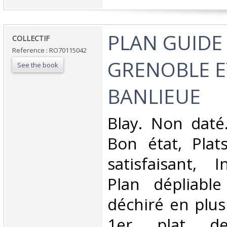
‎PLAN GUIDE
‎COLLECTIF‎
Reference : RO70115042
GRENOBLE E
See the book
BANLIEUE‎
‎Blay. Non daté
Bon état, Plat
satisfaisant, I
Plan dépliable
déchiré en plus
1er plat de