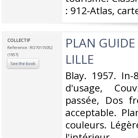
: 912-Atlas, cart
‎PLAN GUIDE
‎COLLECTIF‎
Reference : RO70115052
LILLE‎
(1957)
See the book
‎Blay. 1957. In-
d'usage, Couv
passée, Dos fro
acceptable. Pla
couleurs. Légèr
l'intérieur