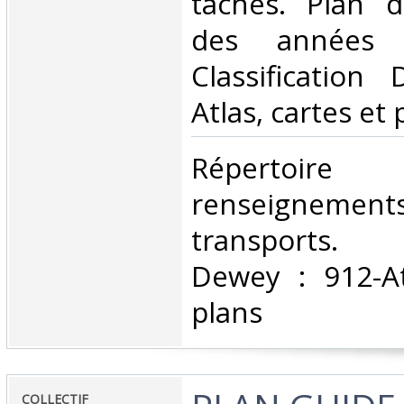
tâchés. Plan d
des années 
Classification
Atlas, cartes et 
‎Répertoire
renseigneme
transports. C
Dewey : 912-At
plans‎
‎COLLECTIF‎