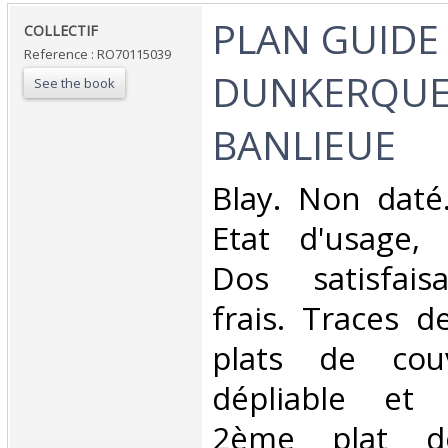
‎PLAN GUIDE
‎COLLECTIF‎
Reference : RO70115039
DUNKERQUE 
See the book
BANLIEUE‎
‎Blay. Non daté
Etat d'usage, 
Dos satisfaisa
frais. Traces d
plats de couv
dépliable et 
2ème plat de