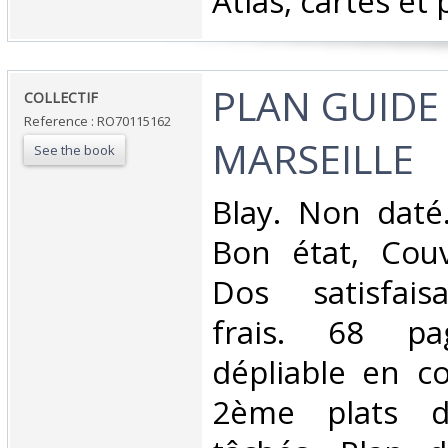
Atlas, cartes et 
‎PLAN GUIDE
‎COLLECTIF‎
Reference : RO70115162
MARSEILLE‎
See the book
‎Blay. Non daté
Bon état, Couv
Dos satisfaisa
frais. 68 p
dépliable en co
2ème plats d