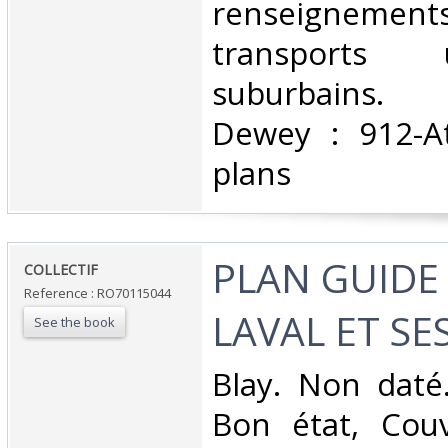
renseigneme
transports 
suburbains. C
Dewey : 912-At
plans‎
‎PLAN GUIDE
‎COLLECTIF‎
Reference : RO70115044
LAVAL ET SE
See the book
‎Blay. Non daté
Bon état, Couv