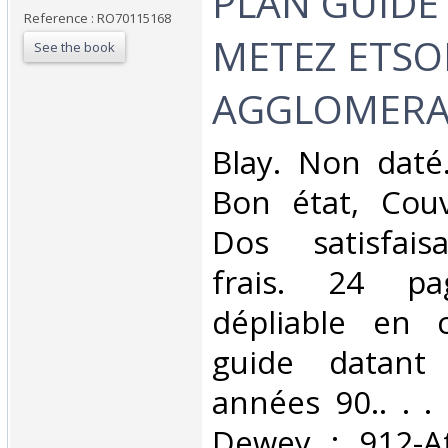
‎PLAN GUIDE
Reference : RO70115168
METEZ ETS
See the book
AGGLOMERA
‎Blay. Non daté
Bon état, Couv
Dos satisfaisa
frais. 24 p
dépliable en c
guide datant
années 90.. . . 
Dewey : 912-At