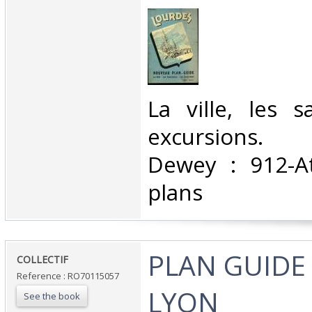
‎La ville, les s
excursions. C
Dewey : 912-At
plans‎
‎PLAN GUIDE
‎COLLECTIF‎
Reference : RO70115057
LYON‎
See the book