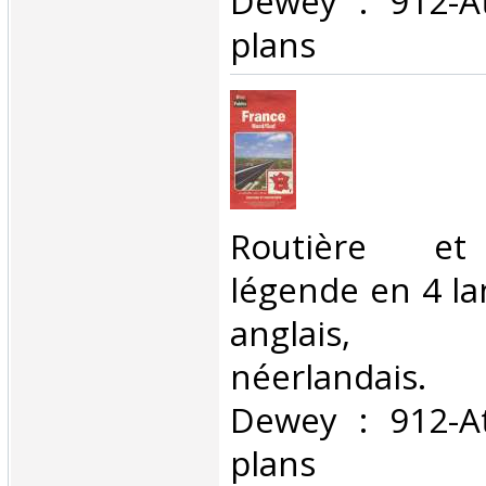
Dewey : 912-At
plans‎
‎Routière et 
légende en 4 la
anglais, 
néerlandais. C
Dewey : 912-At
plans‎