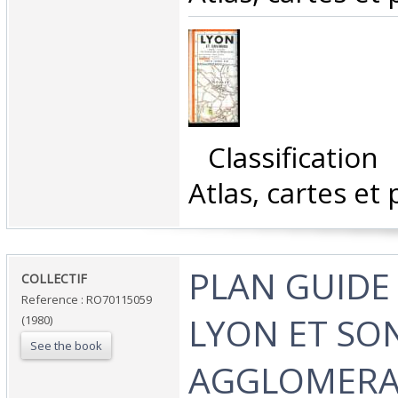
‎ Classificatio
Atlas, cartes et 
‎PLAN GUIDE
‎COLLECTIF‎
Reference : RO70115059
LYON ET SO
(1980)
See the book
AGGLOMERA