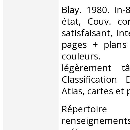
‎Blay. 1980. In
état, Couv. co
satisfaisant, Int
pages + plans 
couleurs. 
légèrement tâ
Classification
Atlas, cartes et 
‎Répertoire
renseigneme