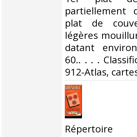
partiellement 
plat de couve
légères mouillu
datant enviro
60.. . . . Classi
912-Atlas, cartes
‎Répertoire