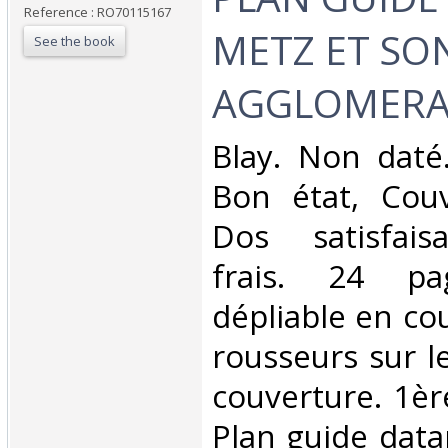
Reference : RO70115167
METZ ET SO
See the book
AGGLOMERA
‎Blay. Non daté
Bon état, Couv
Dos satisfaisa
frais. 24 p
dépliable en co
rousseurs sur l
couverture. 1èr
Plan guide data