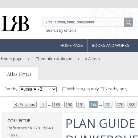
Search by criteria
HOME PAGE
BOOKS AND WORKS
Home page
Thematic catalogue
Atlas
Atlas (8734)
Sort by
With images only
Nearby only
...
...
192
Previous
1
189
190
191
231
270
309
‎PLAN GUIDE
‎COLLECTIF‎
Reference : RO70115040
(1957)