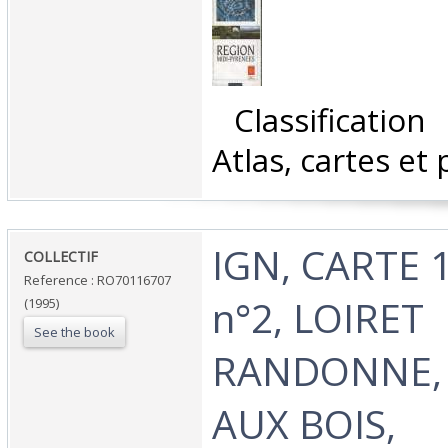
‎ Classificatio
Atlas, cartes et 
‎IGN, CARTE 
‎COLLECTIF‎
Reference : RO70116707
n°2, LOIRET
(1995)
See the book
RANDONNE, 
AUX BOIS,