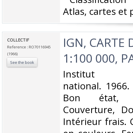
Atlas, cartes et 
‎IGN, CARTE
‎COLLECTIF‎
Reference : RO70116945
1:100 000, P
(1966)
See the book
‎Institut g
national. 1966.
Bon état, 
Couverture, Dos
Intérieur frais.