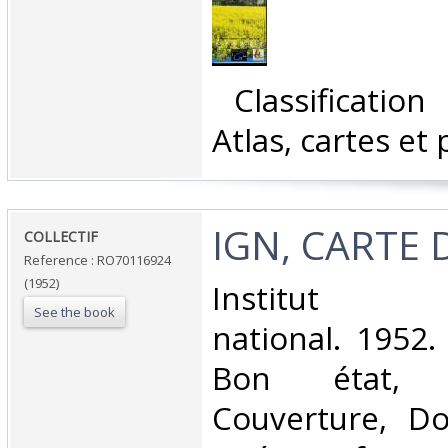
‎ Classificatio
Atlas, cartes et 
‎IGN, CARTE 
‎COLLECTIF‎
Reference : RO70116924
(1952)
‎Institut g
See the book
national. 1952.
Bon état, 
Couverture, Dos