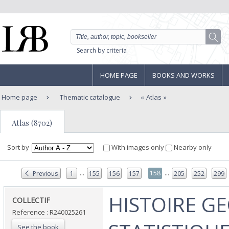
Search by criteria
HOME PAGE
BOOKS AND WORKS
Home page
Thematic catalogue
Atlas
Atlas (8702)
Sort by
With images only
Nearby only
...
...
158
Previous
1
155
156
157
205
252
299
‎HISTOIRE G
‎COLLECTIF‎
Reference : R240025261
See the book