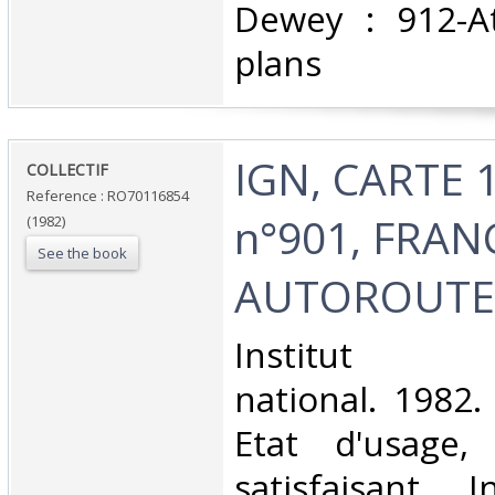
Dewey : 912-At
plans‎
‎IGN, CARTE 
‎COLLECTIF‎
Reference : RO70116854
n°901, FRA
(1982)
See the book
AUTOROUTES
‎Institut g
national. 1982.
Etat d'usage,
satisfaisant, I