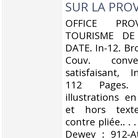
SUR LA PROV
‎OFFICE PRO
TOURISME DE
DATE. In-12. Br
Couv. conve
satisfaisant, I
112 Pages. 
illustrations e
et hors texte
contre pliée.. . .
Dewey : 912-At