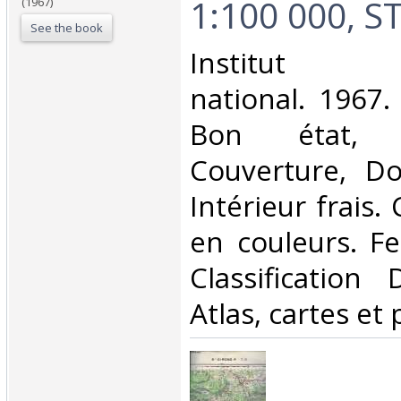
1:100 000, S
(1967)
See the book
‎Institut g
national. 1967.
Bon état, 
Couverture, Dos
Intérieur frais.
en couleurs. Feui
Classification
Atlas, cartes et 