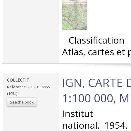
‎ Classificatio
Atlas, cartes et 
‎IGN, CARTE
‎COLLECTIF‎
Reference : RO70116955
1:100 000, M
(1954)
See the book
‎Institut g
national. 1954.