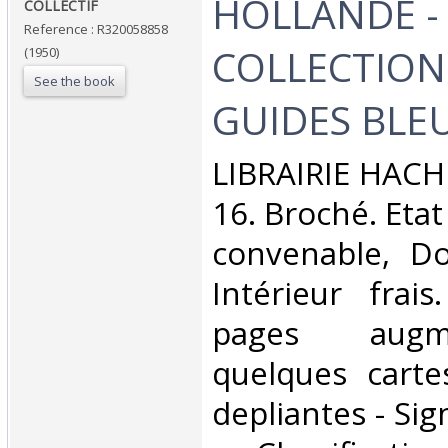
‎HOLLANDE -
‎COLLECTIF‎
Reference : R320058858
COLLECTION
(1950)
See the book
GUIDES BLEU
‎LIBRAIRIE HACH
16. Broché. Etat
convenable, Dos
Intérieur frai
pages aug
quelques carte
depliantes - Sig