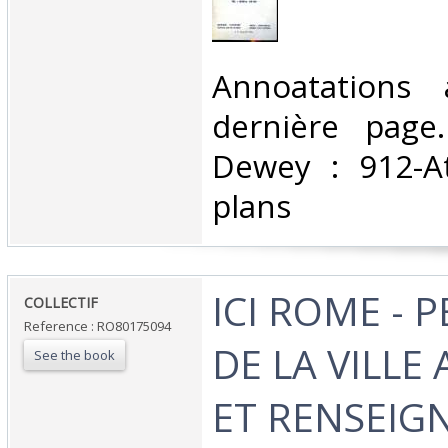
‎Annoatations
dernière page. 
Dewey : 912-At
plans‎
‎ICI ROME - 
‎COLLECTIF‎
Reference : RO80175094
DE LA VILLE
See the book
ET RENSEIG