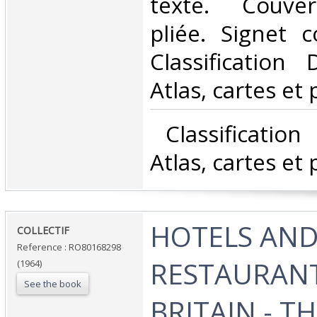
texte. Couver
pliée. Signet c
Classification
Atlas, cartes et 
‎ Classificatio
Atlas, cartes et 
‎HOTELS AN
‎COLLECTIF‎
Reference : RO80168298
RESTAURANT
(1964)
See the book
BRITAIN - TH