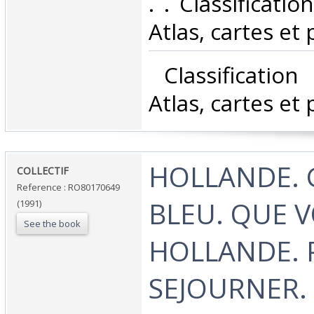
. . Classificati
Atlas, cartes et 
‎ Classificatio
Atlas, cartes et 
‎HOLLANDE. 
‎COLLECTIF‎
Reference : RO80170649
BLEU. QUE V
(1991)
See the book
HOLLANDE. 
SEJOURNER.