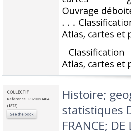
Ouvrage déboité
. . . Classificat
Atlas, cartes et 
‎ Classificatio
Atlas, cartes et 
‎Histoire; ge
‎COLLECTIF‎
Reference : R320093404
statistiques 
(1873)
See the book
FRANCE; DE 