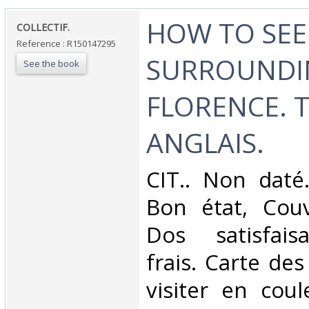
‎HOW TO SEE
‎COLLECTIF.‎
Reference : R150147295
SURROUNDI
See the book
FLORENCE. 
ANGLAIS.‎
‎CIT.. Non daté
Bon état, Couv
Dos satisfaisa
frais. Carte d
visiter en coul