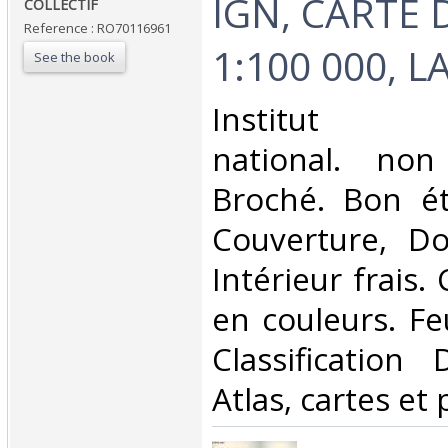
‎IGN, CARTE
‎COLLECTIF‎
Reference : RO70116961
1:100 000, 
See the book
‎Institut g
national. non
Broché. Bon ét
Couverture, Dos
Intérieur frais.
en couleurs. Feui
Classification
Atlas, cartes et 