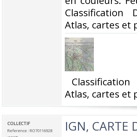
en couleurs. Feui
Classification
Atlas, cartes et 
‎ Classificatio
Atlas, cartes et 
‎IGN, CARTE
‎COLLECTIF‎
Reference : RO70116928