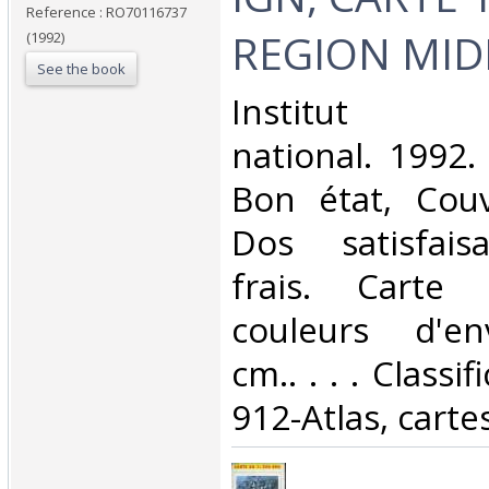
Reference : RO70116737
REGION MIDI
(1992)
See the book
‎Institut g
national. 1992.
Bon état, Couv
Dos satisfaisa
frais. Carte 
couleurs d'en
cm.. . . . Classi
912-Atlas, cartes