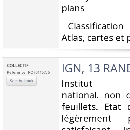
plans‎
‎ Classificatio
Atlas, cartes et 
‎IGN, 13 RA
‎COLLECTIF‎
Reference : RO70116756
‎Institut g
See the book
national. non d
feuillets. Etat
légèrement 
satisfaisant, I