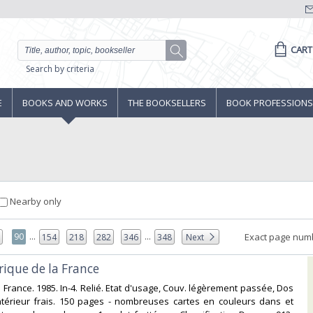
CART
Search by criteria
E
BOOKS AND WORKS
THE BOOKSELLERS
BOOK PROFESSIONS
Nearby only
...
...
90
Exact page num
9
154
218
282
346
348
Next
rique de la France‎
 France. 1985. In-4. Relié. Etat d'usage, Couv. légèrement passée, Dos
Intérieur frais. 150 pages - nombreuses cartes en couleurs dans et