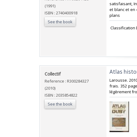
satisfaisant, I
(1991)
et blanc et en 
ISBN : 2740400918
plans‎
See the book
‎ Classification
‎Atlas hist
‎Collectif‎
‎Larousse. 2010
Reference : R300284327
frais. 352 pag
(2010)
légèrement frott
ISBN : 2035854822
See the book