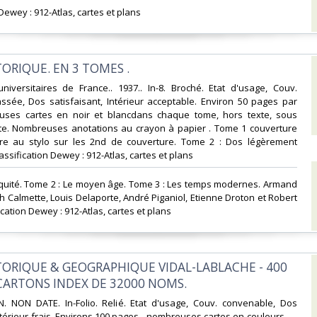
 Dewey : 912-Atlas, cartes et plans‎
TORIQUE. EN 3 TOMES .‎
niversitaires de France.. 1937.. In-8. Broché. Etat d'usage, Couv.
ssée, Dos satisfaisant, Intérieur acceptable. Environ 50 pages par
ses cartes en noir et blancdans chaque tome, hors texte, sous
te. Nombreuses anotations au crayon à papier . Tome 1 couverture
ture au stylo sur les 2nd de couverture. Tome 2 : Dos légèrement
Classification Dewey : 912-Atlas, cartes et plans‎
tiquité. Tome 2 : Le moyen âge. Tome 3 : Les temps modernes. Armand
ph Calmette, Louis Delaporte, André Piganiol, Etienne Droton et Robert
cation Dewey : 912-Atlas, cartes et plans‎
STORIQUE & GEOGRAPHIQUE VIDAL-LABLACHE - 400
CARTONS INDEX DE 32000 NOMS.‎
. NON DATE. In-Folio. Relié. Etat d'usage, Couv. convenable, Dos
ntérieur frais. Environs 100 pages - nombreuses cartes en couleurs.. . .