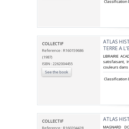
‎ Classification
‎ATLAS HI
‎COLLECTIF‎
TERRE A L
Reference : R160159686
‎LIBRAIRIE ACA
(1987)
satisfaisant, 
ISBN : 2262004455
couleurs dans et
See the book
‎ Classification
‎ATLAS HIS
‎COLLECTIF‎
‎MAGNARD DOC
Reference : R160204428