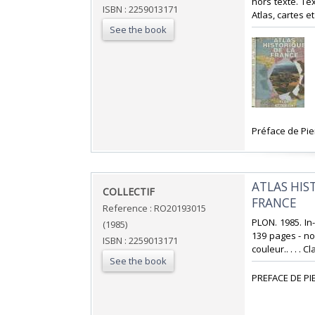
hors texte. Tex
ISBN : 2259013171
Atlas, cartes et
See the book
‎Préface de Pie
‎ATLAS HI
‎COLLECTIF‎
FRANCE‎
Reference : RO20193015
‎PLON. 1985. In
(1985)
139 pages - no
ISBN : 2259013171
couleur.. . . . 
See the book
‎PREFACE DE PIE