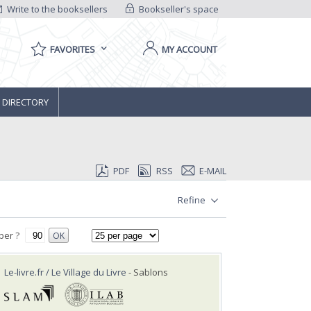
Write to the booksellers
Bookseller's space
FAVORITES
MY ACCOUNT
 DIRECTORY
PDF
RSS
E-MAIL
Refine
ber ?
OK
Le-livre.fr / Le Village du Livre
- Sablons