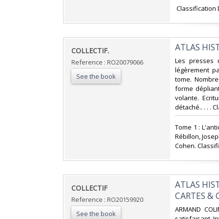
‎ Classification
‎ATLAS HIS
‎COLLECTIF.‎
‎Les presses u
Reference : RO20079066
légèrement pa
See the book
tome. Nombreu
forme déplian
volante. Ecri
détaché.. . . . 
‎Tome 1 : L'an
Rébillon, Jose
Cohen. Classifi
‎ATLAS HI
‎COLLECTIF‎
CARTES & 
Reference : RO20159920
‎ARMAND COLIN
See the book
satisfaisant, I