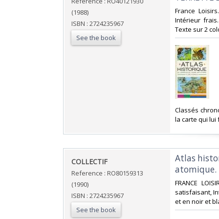
Reference : RO40121930
‎France Loisir
(1988)
Intérieur frai
ISBN : 2724235967
Texte sur 2 colo
See the book
‎Classés chron
la carte qui lui
‎Atlas hist
‎COLLECTIF‎
atomique.‎
Reference : RO80159313
‎FRANCE LOISI
(1990)
satisfaisant, 
ISBN : 2724235967
et en noir et bl
See the book