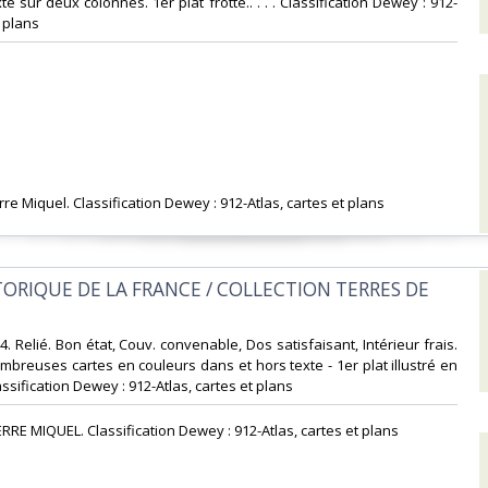
te sur deux colonnes. 1er plat frotté.. . . . Classification Dewey : 912-
 plans‎
rre Miquel. Classification Dewey : 912-Atlas, cartes et plans‎
STORIQUE DE LA FRANCE / COLLECTION TERRES DE
-4. Relié. Bon état, Couv. convenable, Dos satisfaisant, Intérieur frais.
mbreuses cartes en couleurs dans et hors texte - 1er plat illustré en
Classification Dewey : 912-Atlas, cartes et plans‎
RRE MIQUEL. Classification Dewey : 912-Atlas, cartes et plans‎