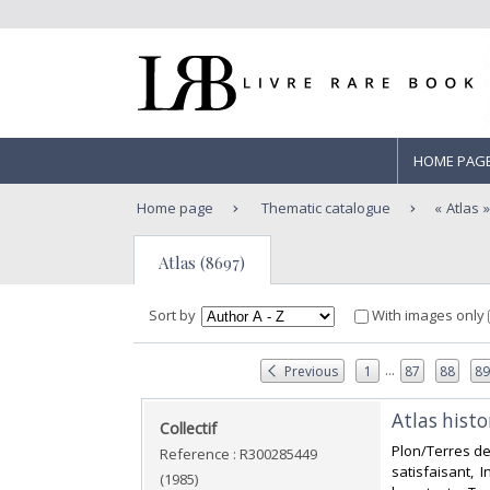
HOME PAG
Home page
Thematic catalogue
Atlas
Atlas (8697)
Sort by
With images only
...
Previous
1
87
88
8
‎Atlas histo
‎Collectif‎
‎Plon/Terres de
Reference : R300285449
satisfaisant, 
(1985)