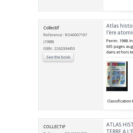
‎Atlas hist
‎Collectif‎
l'ère atomi
Reference : RO40007197
‎Perrin. 1988. 
(1988)
635 pages augm
ISBN : 2262004455
dans et hors tex
See the book
‎ Classification
‎ATLAS HI
‎COLLECTIF‎
TERRE A L