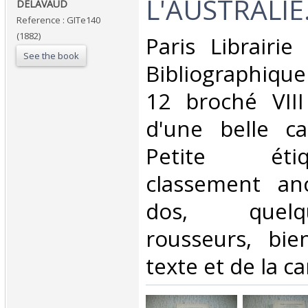
‎L'AUSTRALIE.
‎DELAVAUD‎
Reference : GITe140
(1882)
‎Paris Librairi
See the book
Bibliographique 
12 broché VII
d'une belle ca
Petite ét
classement an
dos, quel
rousseurs, bi
texte et de la car