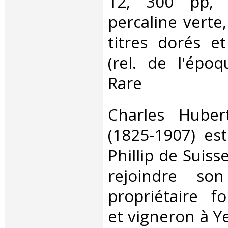
12, 300 pp, r
percaline verte,
titres dorés et
(rel. de l'époq
Rare‎
‎Charles Huber
(1825-1907) est
Phillip de Suis
rejoindre son
propriétaire fo
et vigneron à Ye