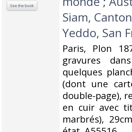
monde ; Austr
See the book
Siam, Canton
Yeddo, San Fr
‎Paris, Plon 1
gravures dan
quelques planc
(dont une cart
double-page), re
en cuir avec ti
marbrés), 29cm
état, A55516‎