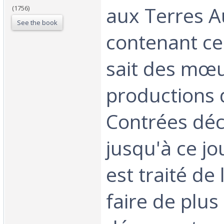
aux Terres A
(1756)
See the book
contenant ce
sait des mœu
productions 
Contrées dé
jusqu'à ce jou
est traité de l
faire de plu