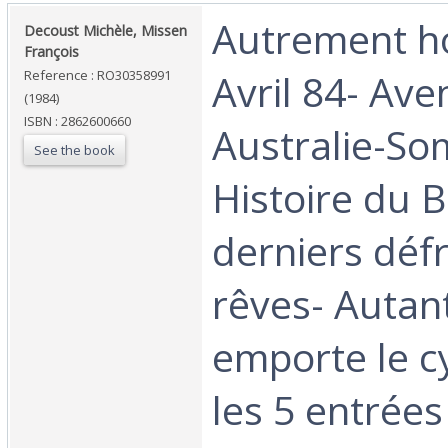
‎Autrement ho
‎Decoust Michèle, Missen
François‎
Avril 84- Ave
Reference : RO30358991
(1984)
ISBN : 2862600660
Australie-So
See the book
Histoire du B
derniers déf
rêves- Autan
emporte le c
les 5 entrées