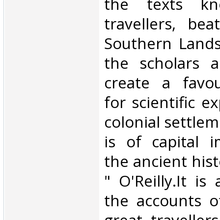
the texts k
travellers, be
Southern Lands,
the scholars 
create a favou
for scientific e
colonial settlem
is of capital 
the ancient his
" O'Reilly.It is
the accounts o