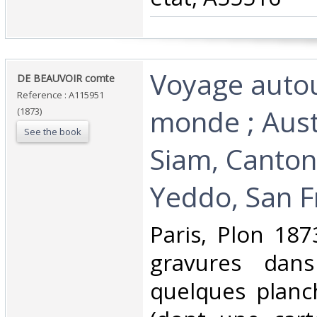
‎Voyage auto
‎DE BEAUVOIR comte‎
Reference : A115951
monde ; Austr
(1873)
See the book
Siam, Canton
Yeddo, San Fr
‎Paris, Plon 18
gravures dan
quelques planc