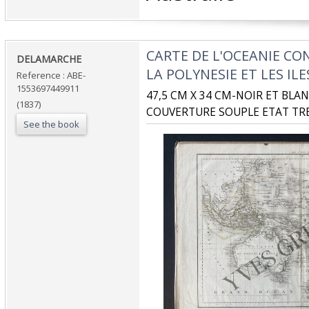
‎CARTE DE L'OCEANIE C
‎DELAMARCHE‎
LA POLYNESIE ET LES ILE
Reference : ABE-
1553697449911
‎47,5 CM X 34 CM-NOIR ET BLA
(1837)
‎COUVERTURE SOUPLE ETAT TRE
See the book