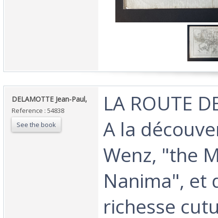
‎LA ROUTE D
‎DELAMOTTE Jean-Paul,‎
Reference : 54838
A la découve
See the book
Wenz, "the M
Nanima", et 
richesse cutu