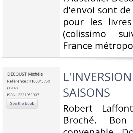
d'envoi sont de
pour les livre
(colissimo su
France métropoli
‎L'INVERSION
‎DECOUST Michèle‎
Reference : R160045750
SAISONS‎
(1987)
ISBN : 2221053907
See the book
‎Robert Laffon
Broché. Bon 
convenable, Dos