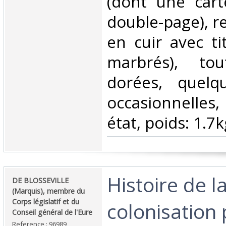
(dont une cart
double-page), re
en cuir avec ti
marbrés), tou
dorées, quelq
occasionnelle
état, poids: 1.7k
‎Histoire de l
‎DE BLOSSEVILLE
(Marquis), membre du
Corps législatif et du
colonisation 
Conseil général de l'Eure‎
Reference : 96989