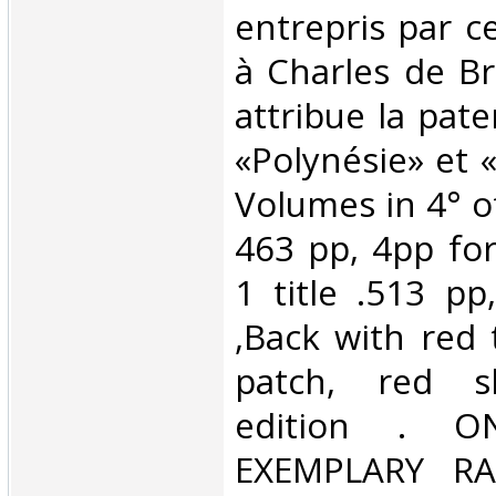
entrepris par ce
à Charles de Br
attribue la pat
«Polynésie» et «
Volumes in 4° of
463 pp, 4pp fo
1 title .513 pp,
,Back with red 
patch, red sl
edition . 
EXEMPLARY RA