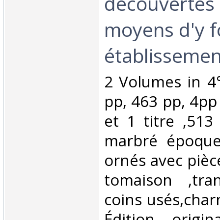
découvertes
moyens d'y 
établissement
‎2 Volumes in 4°
pp, 463 pp, 4pp
et 1 titre ,513
marbré époque
ornés avec pièce
tomaison ,tra
coins usés,char
Édition origi