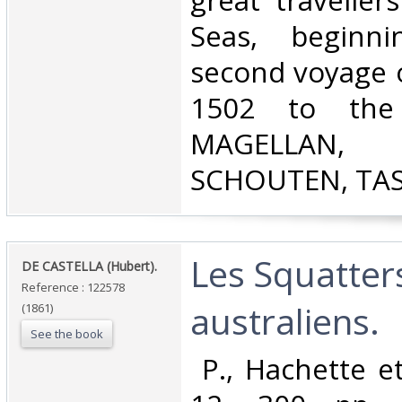
great traveller
Seas, beginn
second voyage 
1502 to the
MAGELLAN
SCHOUTEN, TASM
‎Les Squatter
‎DE CASTELLA (Hubert).‎
Reference : 122578
australiens.‎
(1861)
See the book
‎ P., Hachette e