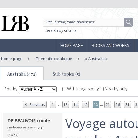
Search by criteria
HOME PAGE
BOOKS AND WORKS
Home page
Thematic catalogue
Australia
Australia (972)
Sub topics (5)
Sort by
With images only
Nearby only
...
...
16
Previous
1
13
14
15
21
26
31
3
‎Voyage auto
‎DE BEAUVOIR comte‎
Reference : A55516
(1873)