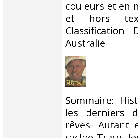
couleurs et en n
et hors tex
Classification
Australie‎
‎Sommaire: His
les derniers d
rêves- Autant 
cycloe Tracy- l