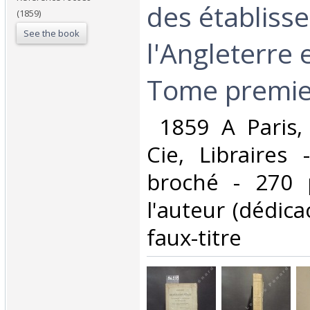
des établiss
(1859)
See the book
l'Angleterre 
Tome premier
‎ 1859 A Paris,
Cie, Libraires 
broché - 270 
l'auteur (dédic
faux-titre‎