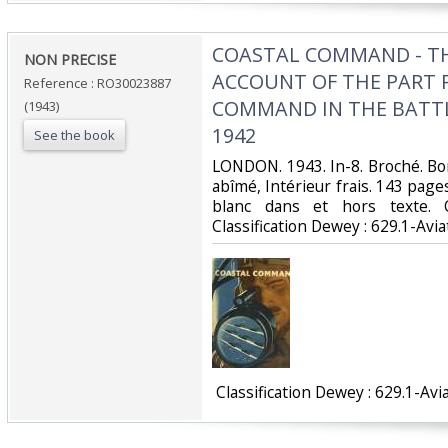
‎COASTAL COMMAND - TH
‎NON PRECISE‎
ACCOUNT OF THE PART 
Reference : RO30023887
COMMAND IN THE BATTLE
(1943)
1942‎
See the book
‎LONDON. 1943. In-8. Broché. Bo
abîmé, Intérieur frais. 143 pag
blanc dans et hors texte. O
Classification Dewey : 629.1-Aviat
‎ Classification Dewey : 629.1-Avia