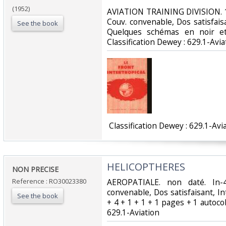
(1952)
‎AVIATION TRAINING DIVISION. 1
Couv. convenable, Dos satisfaisa
See the book
Quelques schémas en noir et 
Classification Dewey : 629.1-Aviat
‎ Classification Dewey : 629.1-Avia
‎HELICOPTHERES‎
‎NON PRECISE‎
Reference : RO30023380
‎AEROPATIALE. non daté. In-
convenable, Dos satisfaisant, Int
See the book
+ 4 + 1 + 1 + 1 pages + 1 autocolan
629.1-Aviation‎