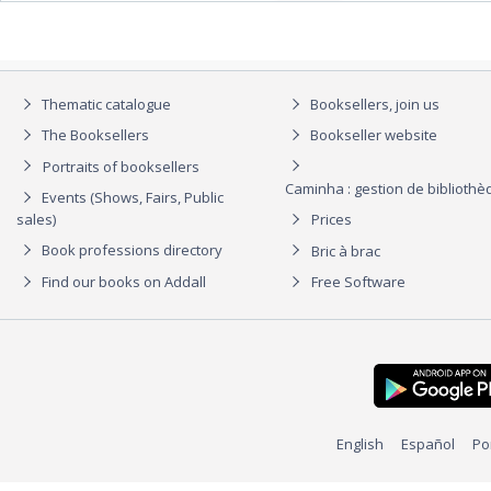
Thematic catalogue
Booksellers, join us
The Booksellers
Bookseller website
Portraits of booksellers
Caminha : gestion de biblioth
Events (Shows, Fairs, Public
sales)
Prices
Book professions directory
Bric à brac
Find our books on Addall
Free Software
English
Español
Po