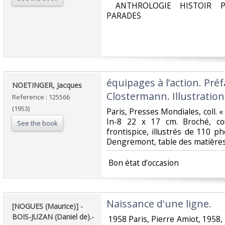
‎ ANTHROLOGIE HISTOIR P
PARADES‎
‎équipages à l’action. Pré
‎NOETINGER, Jacques‎
Clostermann. Illustratio
Reference : 125566
(1953)
‎Paris, Presses Mondiales, coll
In-8 22 x 17 cm. Broché, cou
See the book
frontispice, illustrés de 110 p
Dengremont, table des matières.
‎ Bon état d’occasion ‎
‎Naissance d'une ligne.‎
‎[NOGUES (Maurice)] -
BOIS-JUZAN (Daniel de).-‎
‎ 1958 Paris, Pierre Amiot, 1958,