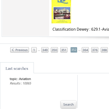
‎ Classification Dewey : 629.1-Avia
...
...
352
Previous
1
349
350
351
364
376
388
Last searches
topic : Aviation
Results : 10065
Search