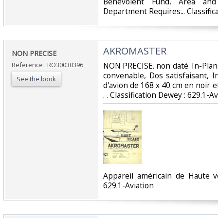
Benevolent Fund, Area an
Department Requires... Classifica
‎AKROMASTER‎
‎NON PRECISE‎
Reference : RO30030396
‎NON PRECISE. non daté. In-Plano.
convenable, Dos satisfaisant, I
See the book
d'avion de 168 x 40 cm en noir et 
. . Classification Dewey : 629.1-Av
‎Appareil américain de Haute vo
629.1-Aviation‎