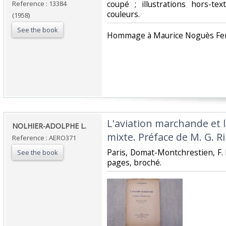
coupé ; illustrations hors-tex
Reference : 13384
couleurs. ‎
(1958)
See the book
‎Hommage à Maurice Noguès Fer
‎L'aviation marchande et
‎NOLHIER-ADOLPHE L.‎
mixte. Préface de M. G. Rip
Reference : AERO371
‎Paris, Domat-Montchrestien, F. 
See the book
pages, broché.‎