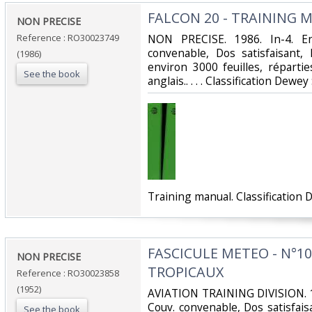
‎FALCON 20 - TRAINING 
‎NON PRECISE‎
Reference : RO30023749
‎NON PRECISE. 1986. In-4. En
convenable, Dos satisfaisant, 
(1986)
environ 3000 feuilles, réparti
See the book
anglais.. . . . Classification Dewey
‎Training manual. Classification 
‎FASCICULE METEO - N°10
‎NON PRECISE‎
TROPICAUX‎
Reference : RO30023858
(1952)
‎AVIATION TRAINING DIVISION. 1
Couv. convenable, Dos satisfaisa
See the book