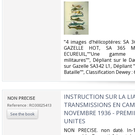
‎"4 images d'hélicoptéres: S
GAZELLE HOT, SA 365 
ECUREUIL,""Une gamme co
militaures"", Dépliant sur le 
sur Gazelle SA342 L1, Dépliant 
Bataille"", Classification Dewey : 
‎INSTRUCTION SUR LA LI
‎NON PRECISE‎
TRANSMISSIONS EN CAM
Reference : RO30025413
NOVEMBRE 1936 - PREMI
See the book
UNITES‎
‎NON PRECISE. non daté. In-1