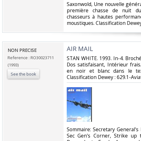
Saxonwold, Une nouvelle généra
première chasse de nuit du
chasseurs à hautes performanc
moustiques. Classification Dewey 
‎AIR MAIL‎
‎NON PRECISE‎
Reference : RO30023711
‎STAN WHITE. 1993. In-4. Broché
Dos satisfaisant, Intérieur fra
(1993)
en noir et blanc dans le text
See the book
Classification Dewey : 629.1-Aviat
‎Sommaire: Secretary General's
Sec Gen's Corner, Strike up 