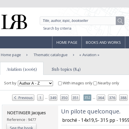
Search by criteria
HOME PAGE
BOOKS AND WORKS
Home page
Thematic catalogue
Aviation
Aviation (10065)
Sub topics (84)
Sort by
With images only
Nearby only
...
...
352
Previous
1
349
350
351
364
376
388
‎Un pilote quelconque.‎
‎NOETINGER Jacques‎
Reference : 9477
‎ broché - 14x19,5- 315 pp - 195
See the book