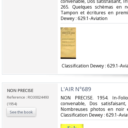
convenable, Dos satisfaisant, In
265. Quelques schèmas en no
Tampon et écritures en premièr
Dewey : 629.1-Aviation‎
‎ Classification Dewey : 629.1-Avia
‎L'AIR N°689‎
‎NON PRECISE‎
Reference : RO30024493
‎NON PRECISE. 1954. In-Foli
convenable, Dos satisfaisant,
(1954)
Nombreuses photos en noir et 
See the book
Classification Dewey : 629.1-Aviat