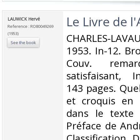
‎Le Livre de l'
‎LAUWICK Hervé‎
Reference : RO80049269
(1953)
‎CHARLES-LAVA
See the book
1953. In-12. Br
Couv. remar
satisfaisant, I
143 pages. Que
et croquis en 
dans le texte 
Préface de André
Classification 