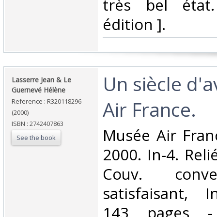
très bel état
édition ].‎
‎Un siècle d'
‎Lasserre Jean & Le
Guernevé Hélène‎
Air France.‎
Reference : R320118296
(2000)
ISBN : 2742407863
‎Musée Air Fran
See the book
2000. In-4. Reli
Couv. conve
satisfaisant, I
143 pages -