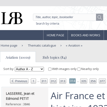
Search by criteria
HOME PAGE
BOOKS AND WORKS
Home page
Thematic catalogue
Aviation
Aviation (10019)
Sub topics (84)
Sort by
With images only
Nearby only
...
...
314
Previous
1
311
312
313
335
356
377
‎Air France et
‎LASSERRE, Jean et
Edmond PETIT‎
Reference : 3846