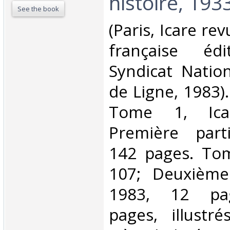
histoire, 1933
See the book
‎(Paris, Icare re
française éd
Syndicat Nation
de Ligne, 1983).
Tome 1, Ica
Première part
142 pages. Tom
107; Deuxième
1983, 12 pag
pages, illustr