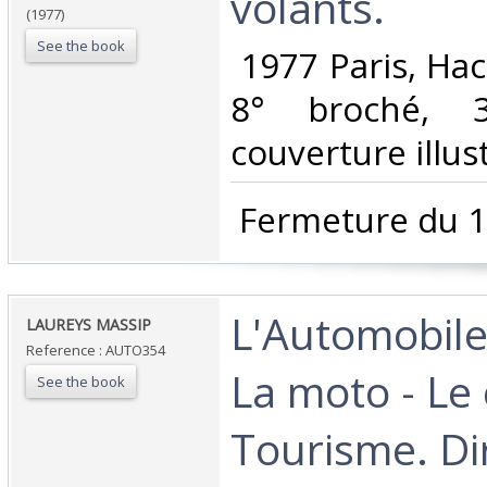
volants.‎
(1977)
See the book
‎ 1977 Paris, Ha
8° broché, 
couverture illust
‎ Fermeture du 1
‎L'Automobile
‎LAUREYS MASSIP‎
Reference : AUTO354
La moto - Le 
See the book
Tourisme. Di