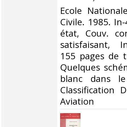
‎Ecole National
Civile. 1985. In
état, Couv. co
satisfaisant, I
155 pages de te
Quelques schém
blanc dans le
Classification 
Aviation‎