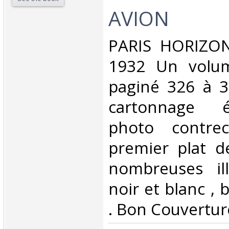
AVION‎
‎PARIS HORIZO
1932 Un volum
paginé 326 à 3
cartonnage é
photo contrec
premier plat d
nombreuses ill
noir et blanc ,
. Bon Couverture