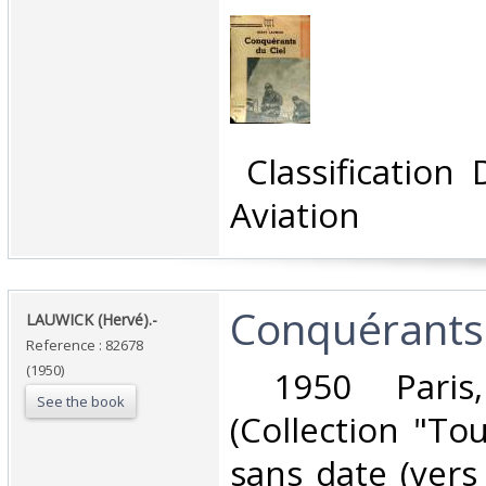
‎ Classification
Aviation‎
‎Conquérants 
‎LAUWICK (Hervé).-‎
Reference : 82678
(1950)
‎ 1950 Paris
See the book
(Collection "To
sans date (vers 