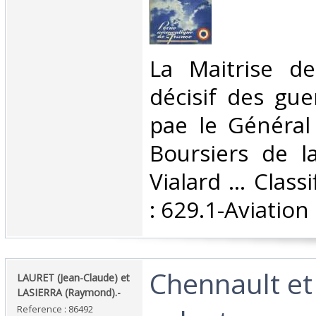
‎La Maitrise de
décisif des gu
pae le Général
Boursiers de la
Vialard ... Clas
: 629.1-Aviation‎
‎Chennault et 
‎LAURET (Jean-Claude) et
LASIERRA (Raymond).-‎
Reference : 86492