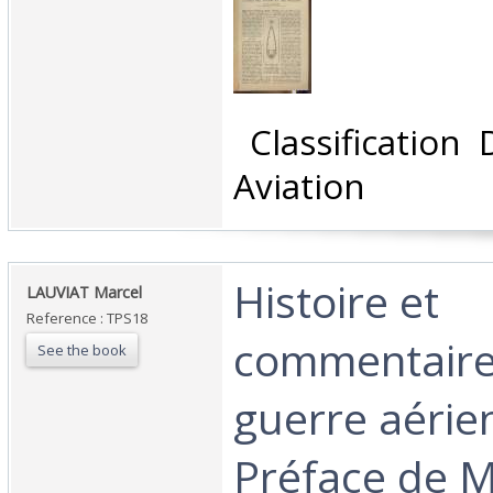
‎ Classification
Aviation‎
‎Histoire et
‎LAUVIAT Marcel‎
Reference : TPS18
commentaire
See the book
guerre aérie
Préface de M