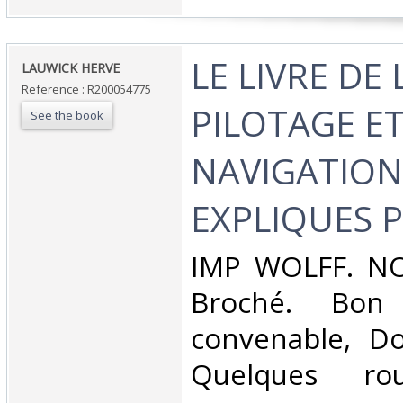
‎LE LIVRE DE
‎LAUWICK HERVE‎
Reference : R200054775
PILOTAGE E
See the book
NAVIGATION
EXPLIQUES 
‎IMP WOLFF. NO
Broché. Bon 
convenable, Dos
Quelques rou