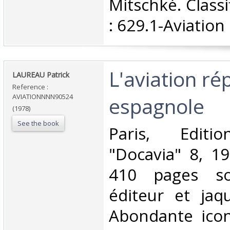
Mitschké. Class
: 629.1-Aviation‎
‎L'aviation ré
‎LAUREAU Patrick‎
Reference :
AVIATIONNNN90524
espagnole‎
(1978)
See the book
‎Paris, Editio
"Docavia" 8, 19
410 pages sou
éditeur et jaqu
Abondante icon