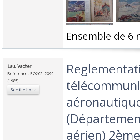
‎Ensemble de 6 r
‎Reglementat
‎Lau, Vacher‎
Reference : RO20242090
télécommuni
(1985)
See the book
aéronautiqu
(Départemen
aérien) 2ème 