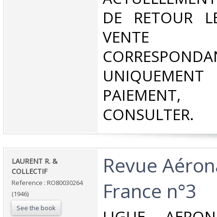
DE RETOUR L
VENT
CORRESPONDA
UNIQUEMENT
PAIEMEN
CONSULTER.‎
‎Revue Aéron
‎LAURENT R. &
COLLECTIF‎
France n°3‎
Reference : RO80030264
(1946)
See the book
‎LIGUE AERO