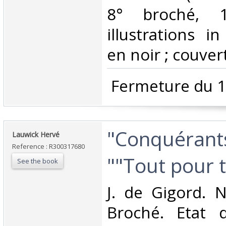
8° broché, 
illustrations i
en noir ; couvert
‎ Fermeture du 1
‎"Conquérants
‎Lauwick Hervé‎
Reference : R300317680
""Tout pour t
See the book
‎J. de Gigord. 
Broché. Etat d