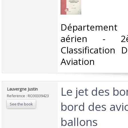
‎Départemen
aérien - 2è
Classification 
Aviation‎
‎Le jet des b
‎Lauvergne Justin‎
Reference : RO30339423
bord des avi
See the book
ballons‎