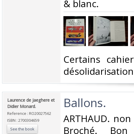
& blanc.‎
‎Certains cahi
désolidarisation.
‎Ballons.‎
‎Laurence de Jaeghere et
Didier Monard.‎
Reference : RO20027562
‎ARTHAUD. non d
ISBN : 2700304659
Broché. Bon 
See the book