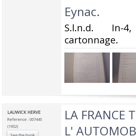
Eynac.‎
‎S.l.n.d. In
cartonnage.‎
‎LA FRANCE T
‎LAUWICK HERVE‎
Reference : 007445
L' AUTOMOBI
(1932)
See the book