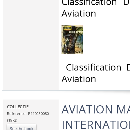
Classification 
Aviation‎
‎ Classification
Aviation‎
‎AVIATION 
‎COLLECTIF‎
Reference : R110230080
INTERNATIO
(1972)
See the book