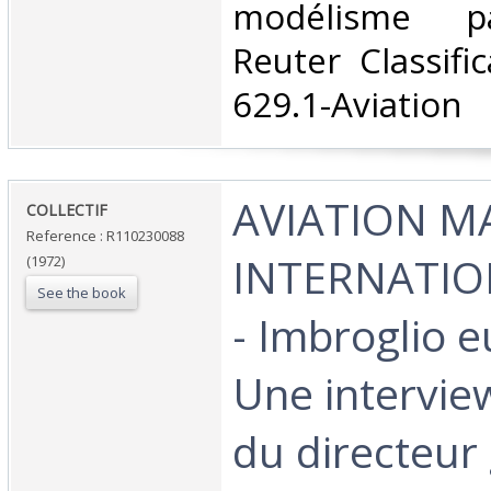
modélisme p
Reuter Classifi
629.1-Aviation‎
‎AVIATION 
‎COLLECTIF‎
Reference : R110230088
INTERNATIO
(1972)
See the book
- Imbroglio 
Une intervie
du directeur