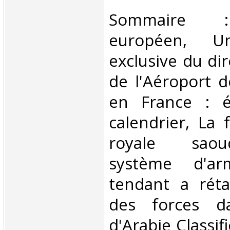
‎Sommaire :
européen, Un
exclusive du di
de l'Aéroport d
en France : é
calendrier, La 
royale saou
système d'ar
tendant a rétab
des forces d
d'Arabie Classif