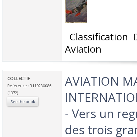
‎ Classification
Aviation‎
‎AVIATION 
‎COLLECTIF‎
Reference : R110230086
INTERNATIO
(1972)
See the book
- Vers un re
des trois gr