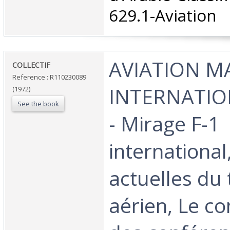
629.1-Aviation‎
‎AVIATION 
‎COLLECTIF‎
Reference : R110230089
INTERNATIO
(1972)
See the book
- Mirage F-1
international
actuelles du
aérien, Le c