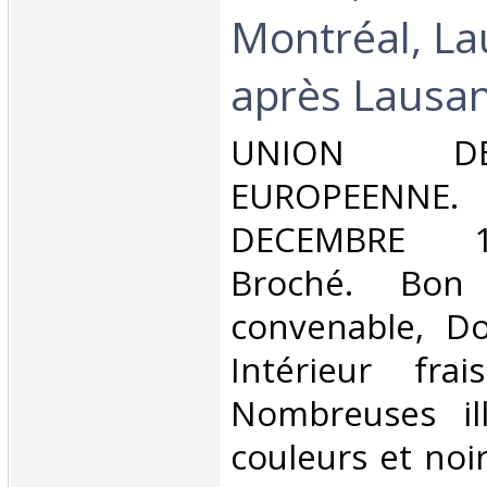
Montréal, La
après Lausan
‎UNION D
EUROPEEN
DECEMBRE 19
Broché. Bon 
convenable, Dos
Intérieur fra
Nombreuses ill
couleurs et noi