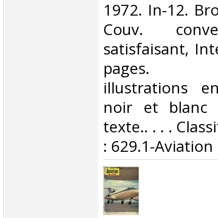
1972. In-12. Br
Couv. conve
satisfaisant, Int
pages. N
illustrations 
noir et blanc
texte.. . . . Cla
: 629.1-Aviation‎