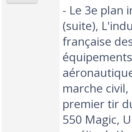
- Le 3e plan i
(suite), L'ind
française de
équipement
aéronautique
marche civil, 
premier tir 
550 Magic, 