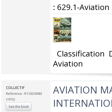
: 629.1-Aviation‎
‎ Classification
Aviation‎
‎AVIATION 
‎COLLECTIF‎
Reference : R110230083
INTERNATIO
(1972)
See the book