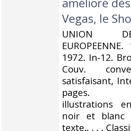
amélioré dès
Vegas, le Sho
‎UNION D
EUROPEENNE. 1
1972. In-12. Br
Couv. conve
satisfaisant, Int
pages. N
illustrations 
noir et blanc
texte.. . . . Cla