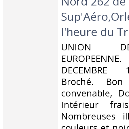
Nord 262 de
Sup'Aéro,Orl
l'heure du Tr
‎UNION D
EUROPEEN
DECEMBRE 19
Broché. Bon 
convenable, Dos
Intérieur fra
Nombreuses ill
couleurs et noi