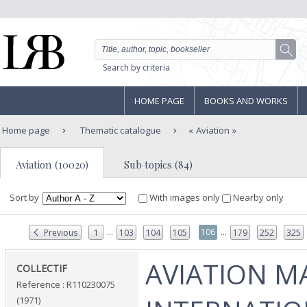
Search by criteria
HOME PAGE
BOOKS AND WORKS
Home page
Thematic catalogue
Aviation
Aviation (10020)
Sub topics (84)
Sort by
With images only
Nearby only
...
...
106
Previous
1
103
104
105
179
252
325
‎AVIATION 
‎COLLECTIF‎
Reference : R110230075
(1971)