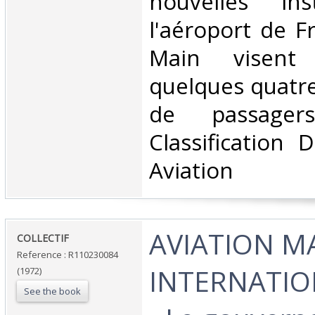
nouvelles ins
l'aéroport de F
Main visent 
quelques quatre
de passage
Classification 
Aviation‎
‎AVIATION 
‎COLLECTIF‎
Reference : R110230084
INTERNATIO
(1972)
See the book