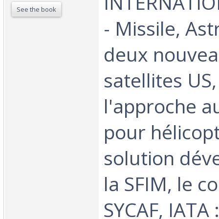
INTERNATIO
See the book
- Missile, As
deux nouvea
satellites US
l'approche 
pour hélicop
solution dév
la SFIM, le c
SYCAF, IATA 