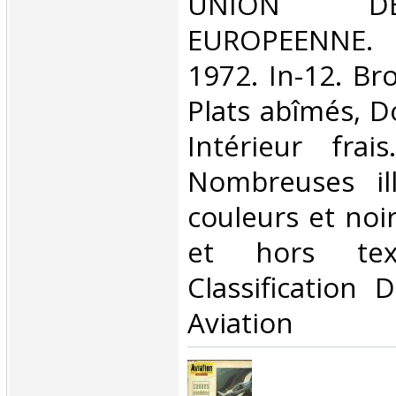
‎UNION D
EUROPEENNE.
1972. In-12. Br
Plats abîmés, Do
Intérieur frai
Nombreuses ill
couleurs et noi
et hors tex
Classification 
Aviation‎