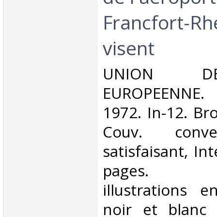
Francfort-Rh
visent‎
‎UNION D
EUROPEENNE.
1972. In-12. Br
Couv. conve
satisfaisant, Int
pages. N
illustrations 
noir et blanc