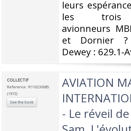
leurs espéranc
les trois 
avionneurs MB
et Dornier ? C
Dewey : 629.1-Av
‎AVIATION 
‎COLLECTIF‎
Reference : R110230085
INTERNATIO
(1972)
See the book
- Le réveil de
Sam, L'évolu