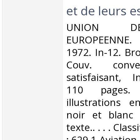
et de leurs e
‎UNION D
EUROPEENNE. 
1972. In-12. Br
Couv. conve
satisfaisant, I
110 pages. 
illustrations 
noir et blanc
texte.. . . . Cla
: 629.1-Aviation‎