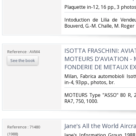
‎Plaquette in-12, 16 pp., 3 photos.
‎Intoduction de Lilia de Vende
Bouverd, G.-M. Challe, M. Roger 
‎ISOTTA FRASCHINI: AVI
Reference : AVM4
MOTEURS D'AVIATION - 
See the book
FONDERIE DE METAUX EX
‎Milan, Fabrica automobioli Iso
in-4, 93pp., photos, br.‎
‎MOTEURS Type "ASSO" 80 R, 2
RA7, 750, 1000. ‎
‎Jane's All the World Aircr
Reference : 71480
(1988)
‎Jane's Information Group 1988