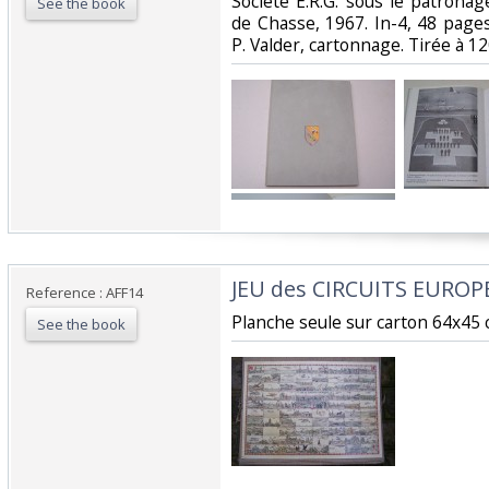
‎Société E.R.G. sous le patronag
See the book
de Chasse, 1967. In-4, 48 page
P. Valder, cartonnage. Tirée à 12
‎JEU des CIRCUITS EUROPE
Reference : AFF14
‎Planche seule sur carton 64x45 c
See the book