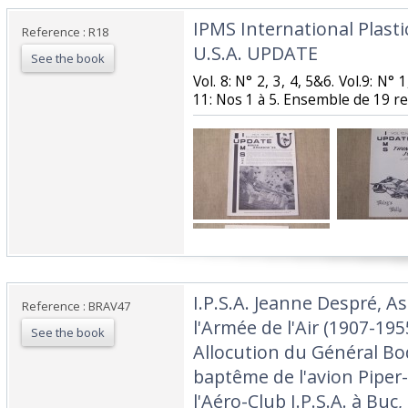
‎IPMS International Plasti
Reference : R18
U.S.A. UPDATE‎
See the book
‎Vol. 8: N° 2, 3, 4, 5&6. Vol.9: N° 1
11: Nos 1 à 5. Ensemble de 19 rev
‎I.P.S.A. Jeanne Despré, A
Reference : BRAV47
l'Armée de l'Air (1907-195
See the book
Allocution du Général Bod
baptême de l'avion Piper
l'Aéro-Club I.P.S.A. à Buc, 