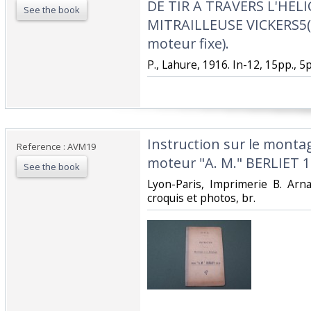
DE TIR A TRAVERS L'HEL
See the book
MITRAILLEUSE VICKERS5(M
moteur fixe).‎
‎P., Lahure, 1916. In-12, 15pp., 5pl.
‎Instruction sur le monta
Reference : AVM19
moteur "A. M." BERLIET 1
See the book
‎Lyon-Paris, Imprimerie B. Arn
croquis et photos, br.‎