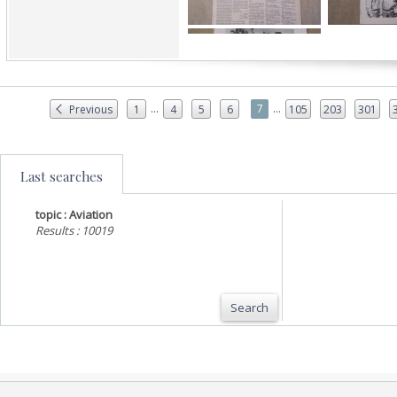
...
...
7
Previous
1
4
5
6
105
203
301
Last searches
topic : Aviation
Results : 10019
Search