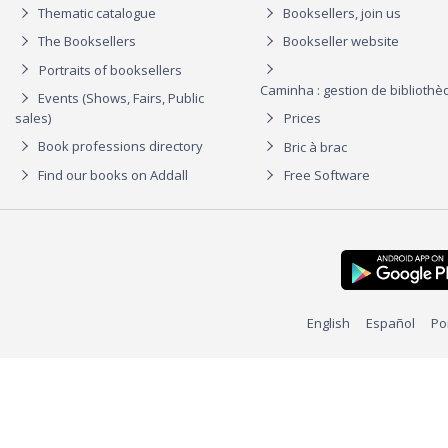
Thematic catalogue
Booksellers, join us
The Booksellers
Bookseller website
Portraits of booksellers
Caminha : gestion de biblioth
Events (Shows, Fairs, Public
sales)
Prices
Book professions directory
Bric à brac
Find our books on Addall
Free Software
English
Español
Po