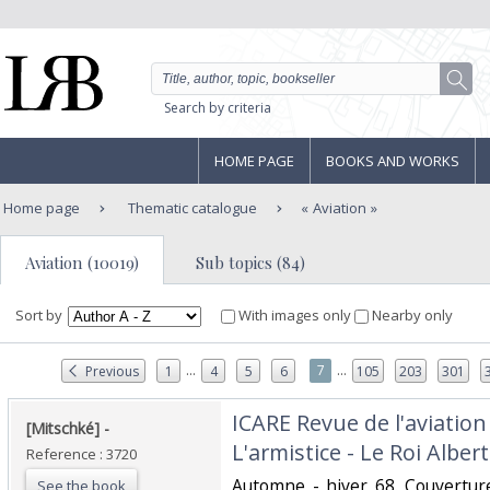
Search by criteria
HOME PAGE
BOOKS AND WORKS
Home page
Thematic catalogue
Aviation
Aviation (10019)
Sub topics (84)
Sort by
With images only
Nearby only
...
...
7
Previous
1
4
5
6
105
203
301
‎ICARE Revue de l'aviation
‎[Mitschké] - ‎ ‎‎
L'armistice - Le Roi Albert‎
Reference : 3720
‎Automne - hiver 68. Couvertur
See the book