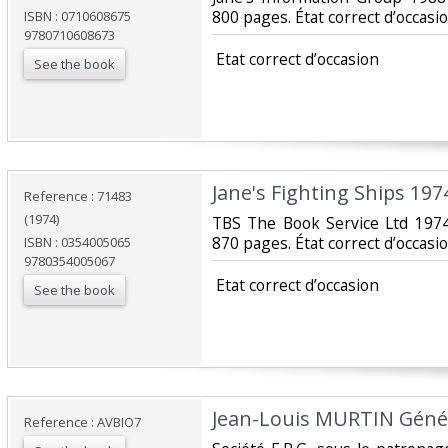
800 pages. État correct d’occasion
ISBN : 0710608675
9780710608673
‎ Etat correct d’occasion ‎
See the book
‎Jane's Fighting Ships 197
Reference : 71483
(1974)
‎TBS The Book Service Ltd 1974
870 pages. État correct d’occasion
ISBN : 0354005065
9780354005067
‎ Etat correct d’occasion ‎
See the book
‎Jean-Louis MURTIN Génér
Reference : AVBIO7