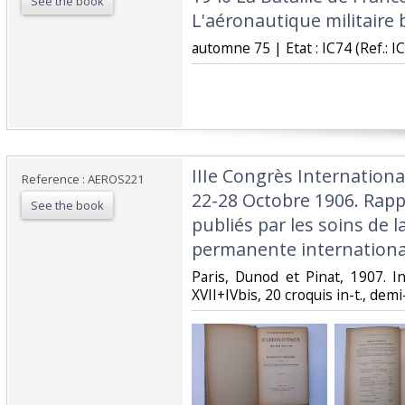
See the book
L'aéronautique militaire b
‎automne 75 | Etat : IC74 (Ref.: IC
‎IIIe Congrès Internation
Reference : AEROS221
22-28 Octobre 1906. Rap
See the book
publiés par les soins de
permanente international
‎Paris, Dunod et Pinat, 1907. I
XVII+IVbis, 20 croquis in-t., demi-