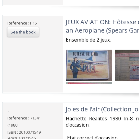
‎JEUX AVIATION: Hôtesse de
Reference : P15
an Aeroplane (Spears Gam
See the book
‎Ensemble de 2 jeux.‎
‎Joies de l'air (Collection Jo
‎-‎
Reference : 71341
‎Hachette Realites 1980 In-8 r
d’occasion.‎
(1980)
ISBN : 2010071549
‎ Etat correct d’occasion ‎
9782010071546