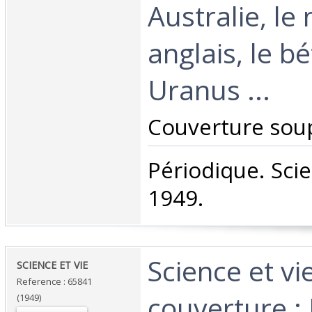
Australie, le
anglais, le bé
Uranus ...‎
‎Couverture soup
‎Périodique. Sci
1949.‎
‎Science et v
‎SCIENCE ET VIE ‎
Reference : 65841
couverture :
(1949)