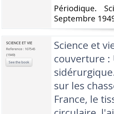
‎Périodique. S
Septembre 1949.
‎Science et v
‎SCIENCE ET VIE ‎
Reference : 107545
couverture :
(1949)
See the book
sidérurgique.
sur les chas
France, le ti
circulaire, l'ai