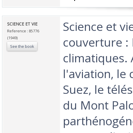
‎Science et v
‎SCIENCE ET VIE ‎
Reference : 85776
couverture :
(1949)
See the book
climatiques. 
l'aviation, le
Suez, le télé
du Mont Palo
parthénogénè