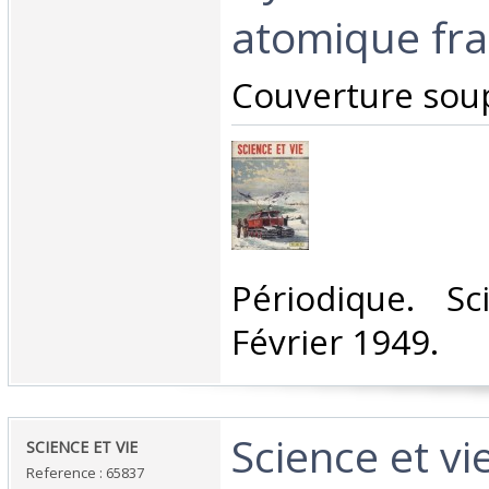
atomique fra
‎Couverture soup
‎Périodique. S
Février 1949.‎
‎Science et v
‎SCIENCE ET VIE ‎
Reference : 65837