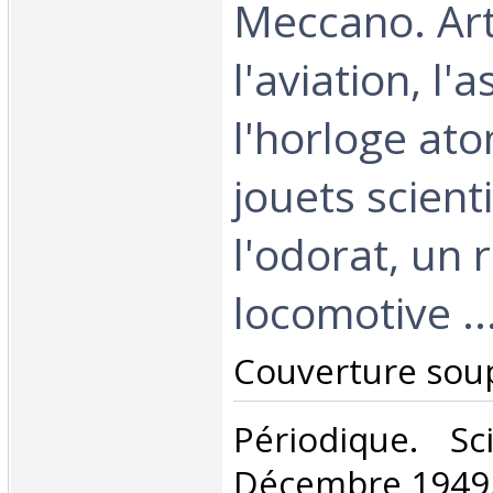
Meccano. Art
l'aviation, l'
l'horloge ato
jouets scient
l'odorat, un 
locomotive ...
‎Couverture soup
‎Périodique. S
Décembre 1949.