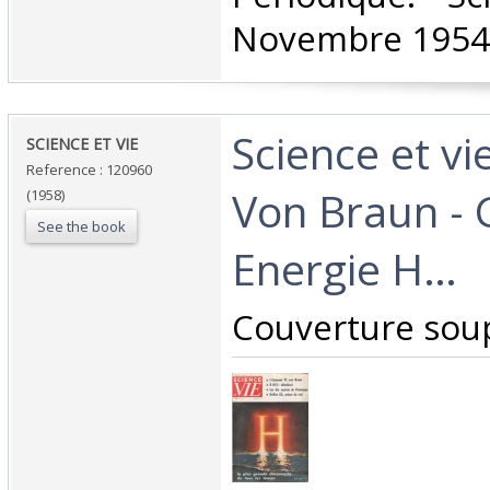
Novembre 1954.
‎Science et vi
‎SCIENCE ET VIE ‎
Reference : 120960
Von Braun - G
(1958)
See the book
Energie H…‎
‎Couverture soup