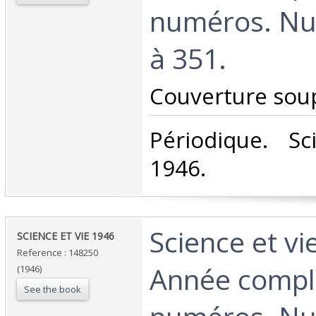
numéros. Nu
à 351.‎
‎Couverture soup
‎Périodique. S
1946.‎
‎Science et vi
‎SCIENCE ET VIE 1946 ‎
Reference : 148250
Année compl
(1946)
See the book