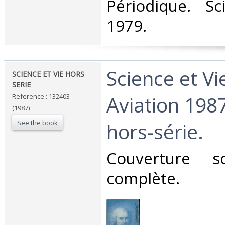
‎Périodique. S
1979.‎
‎Science et Vi
‎SCIENCE ET VIE HORS
SERIE ‎
Aviation 19
Reference : 132403
(1987)
See the book
hors-série.‎
‎Couverture s
complète.‎