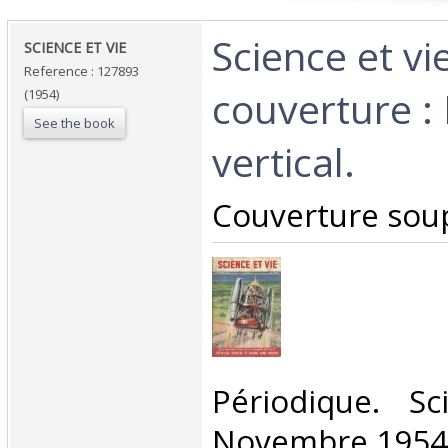
‎Science et v
‎SCIENCE ET VIE ‎
Reference : 127893
couverture :
(1954)
See the book
vertical.‎
‎Couverture soup
‎Périodique. S
Novembre 1954.