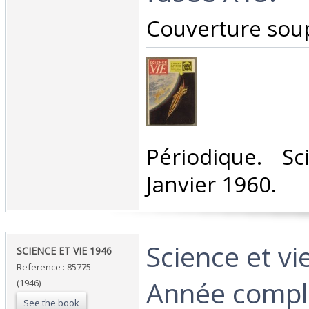
‎Couverture soup
‎Périodique. S
Janvier 1960.‎
‎Science et vi
‎SCIENCE ET VIE 1946 ‎
Reference : 85775
Année compl
(1946)
See the book