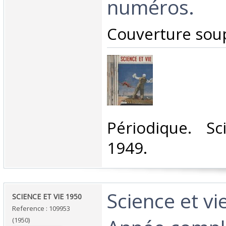
numéros.‎
‎Couverture soup
‎Périodique. S
1949.‎
‎Science et vi
‎SCIENCE ET VIE 1950 ‎
Reference : 109953
(1950)