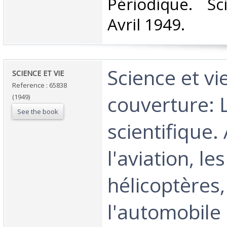
‎Périodique. S
Avril 1949.‎
‎Science et v
‎SCIENCE ET VIE ‎
Reference : 65838
couverture: 
(1949)
See the book
scientifique. 
l'aviation, les
hélicoptères,
l'automobile