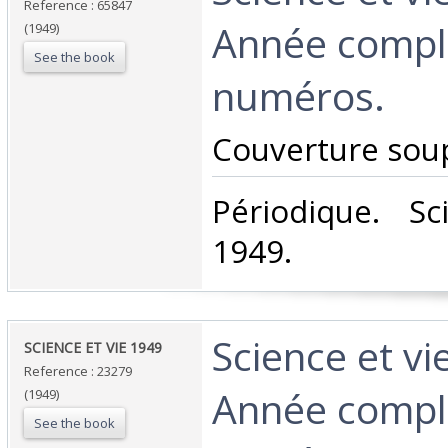
Reference : 65847
Année compl
(1949)
See the book
numéros.‎
‎Couverture soup
‎Périodique. S
1949.‎
‎Science et vi
‎SCIENCE ET VIE 1949 ‎
Reference : 23279
Année compl
(1949)
See the book