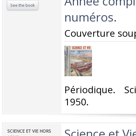
Année compl
See the book
numéros.‎
‎Couverture soup
‎Périodique. S
1950.‎
‎Science et Vi
‎SCIENCE ET VIE HORS