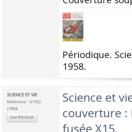
‎Périodique. Sci
1958.‎
‎Science et v
‎SCIENCE ET VIE ‎
Reference : 121322
couverture : 
(1960)
See the book
fusée X15.‎