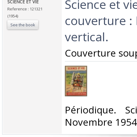
‎Science et v
‎SCIENCE ET VIE ‎
Reference : 121321
couverture :
(1954)
See the book
vertical.‎
‎Couverture soup
‎Périodique. S
Novembre 1954.