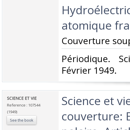
Hydroélectrici
atomique fran
‎Couverture soup
‎Périodique. S
Février 1949.‎
‎Science et v
‎SCIENCE ET VIE ‎
Reference : 107544
couverture: 
(1949)
See the book