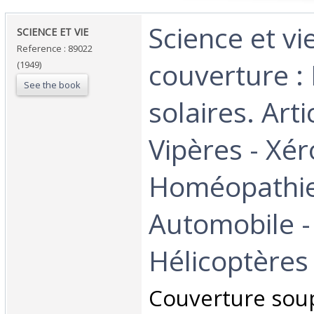
‎Science et v
‎SCIENCE ET VIE ‎
Reference : 89022
couverture : 
(1949)
See the book
solaires. Arti
Vipères - Xér
Homéopathie
Automobile -
Hélicoptères .
‎Couverture soup