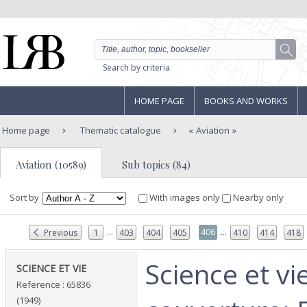
Search by criteria
HOME PAGE
BOOKS AND WORKS
Home page
Thematic catalogue
Aviation
Aviation (10589)
Sub topics (84)
Sort by
With images only
Nearby only
...
...
406
Previous
1
403
404
405
410
414
418
‎Science et v
‎SCIENCE ET VIE ‎
Reference : 65836
(1949)