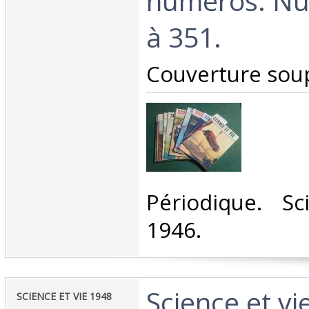
numéros. Nu
à 351.‎
‎Couverture soup
‎Périodique. S
1946.‎
‎Science et vi
‎SCIENCE ET VIE 1948 ‎