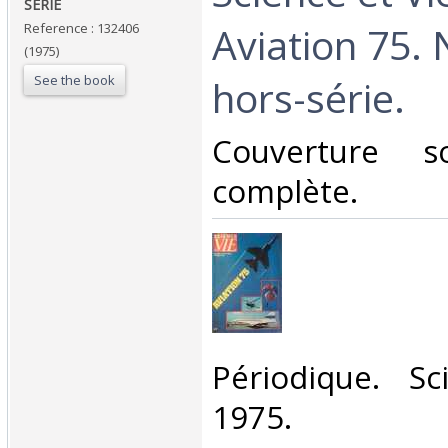
SERIE ‎
Aviation 75.
Reference : 132406
(1975)
See the book
hors-série.‎
‎Couverture s
complète.‎
‎Périodique. S
1975.‎