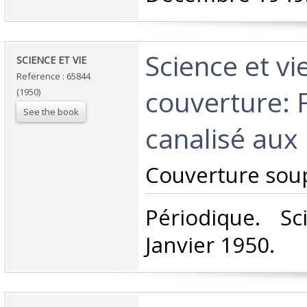
‎Science et v
‎SCIENCE ET VIE ‎
Reference : 65844
couverture: 
(1950)
See the book
canalisé aux 
‎Couverture soup
‎Périodique. S
Janvier 1950.‎