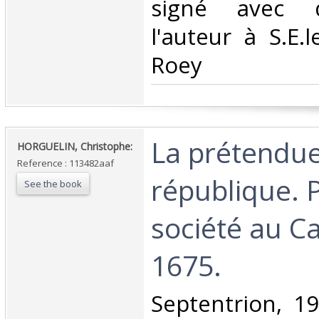
signé avec d
l'auteur à S.E.
Roey‎
‎La prétendu
‎HORGUELIN, Christophe:‎
Reference : 113482aaf
république. 
See the book
société au C
1675.‎
‎Septentrion, 19