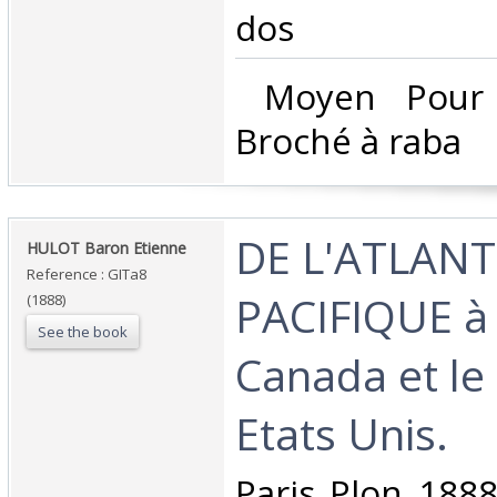
dos‎
‎ Moyen Pour
Broché à raba‎
‎DE L'ATLAN
‎HULOT Baron Etienne‎
Reference : GITa8
PACIFIQUE à 
(1888)
See the book
Canada et le
Etats Unis.‎
‎Paris Plon 188