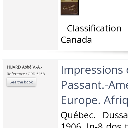
‎ Classificatio
Canada‎
‎Impressions
‎HUARD Abbé V.-A.-‎
Reference : ORD-5158
Passant.-Am
See the book
Europe. Afriq
‎Québec. Dussa
1906. In-8 dos to