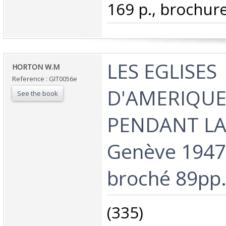
169 p., brochure 
‎LES EGLISES
‎HORTON W.M‎
Reference : GIT0056e
D'AMERIQU
See the book
PENDANT LA
Genève 1947.
broché 89pp.
‎(335)‎