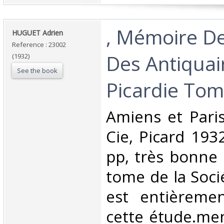
‎, Mémoire De
‎HUGUET Adrien‎
Reference : 23002
Des Antiquai
(1932)
See the book
Picardie Tome
‎Amiens et Pari
Cie, Picard 193
pp, très bonne 
tome de la Soci
est entièreme
cette étude.me