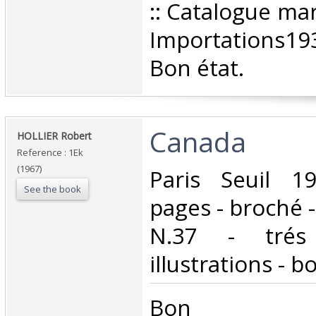
‎:: Catalogue ma
Importations19
Bon état. ‎
‎Canada‎
‎HOLLIER Robert‎
Reference : 1Ek
(1967)
‎Paris Seuil 
See the book
pages - broché -
N.37 - trés
illustrations - bo
‎Bon ‎