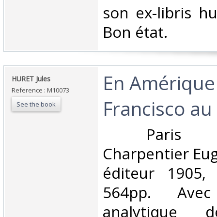
son ex-libris h
Bon état. ‎
‎En Amérique
‎HURET Jules‎
Reference : M10073
Francisco au 
See the book
‎ Paris Bib
Charpentier Eug
éditeur 1905, 
564pp. Ave
analytique d