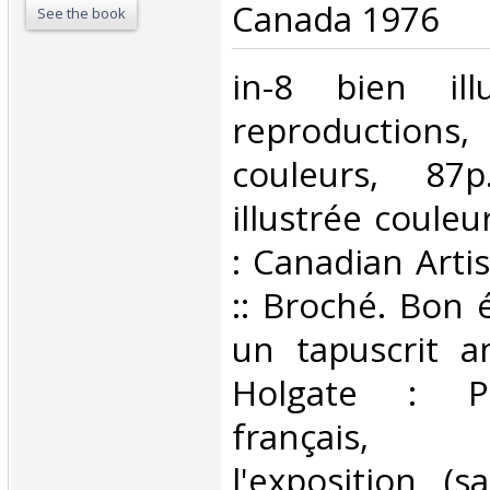
Canada 1976 ‎
See the book
‎in-8 bien il
reproductio
couleurs, 87p
illustrée couleur
: Canadian Artis
:: Broché. Bon 
un tapuscrit a
Holgate : Pe
français, 
l'exposition (s