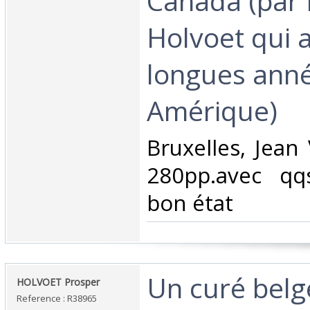
Canada (par 
Holvoet qui 
longues ann
Amérique)‎
‎Bruxelles, Jea
280pp.avec qqs.i
bon état‎
‎Un curé bel
‎HOLVOET Prosper‎
Reference : R38965