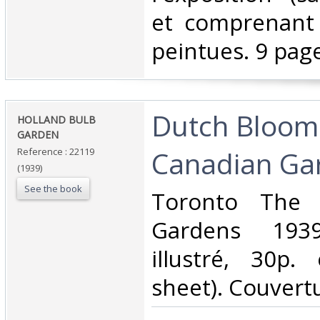
et comprenant 
peintues. 9 pages
‎Dutch Bloom
‎HOLLAND BULB
GARDEN‎
Canadian Gar
Reference : 22119
(1939)
See the book
‎Toronto The 
Gardens 193
illustré, 30p.
sheet). Couvertur