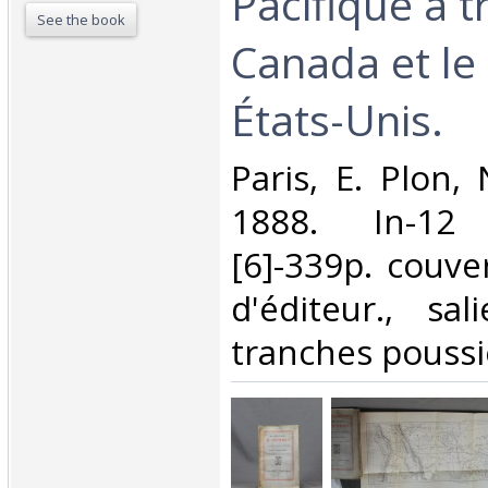
Pacifique à t
See the book
Canada et le
États-Unis.‎
‎Paris, E. Plon,
1888. In-12
[6]-339p. couve
d'éditeur., sal
tranches poussié