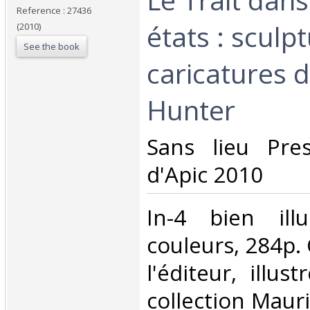
Reference : 27436
états : sculp
(2010)
See the book
caricatures 
Hunter‎
‎Sans lieu Pre
d'Apic 2010 ‎
‎In-4 bien ill
couleurs, 284p.
l'éditeur, illus
collection Maur