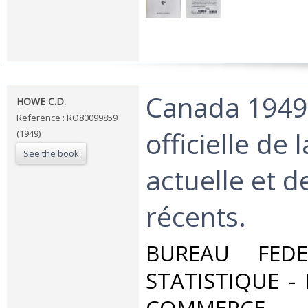
‎Canada 1949
‎HOWE C.D.‎
Reference : RO80099859
officielle de 
(1949)
See the book
actuelle et d
récents.‎
‎BUREAU FED
STATISTIQUE -