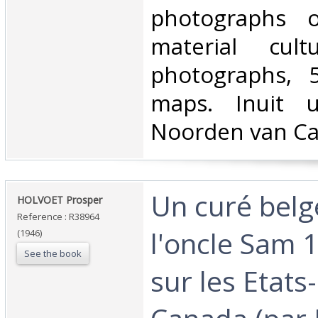
photographs o
material cult
photographs, 
maps. Inuit 
Noorden van Ca
‎Un curé bel
‎HOLVOET Prosper‎
Reference : R38964
l'oncle Sam 
(1946)
See the book
sur les Etats-