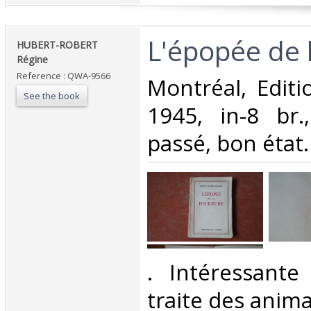
‎L'épopée de l
‎HUBERT-ROBERT
Régine ‎
Reference : QWA-9566
‎Montréal, Editi
See the book
1945, in-8 br.
passé, bon état. 
‎. Intéressant
traite des anima