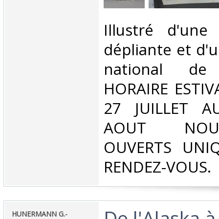
‎Illustré d'un
dépliante et d'
national de 
HORAIRE ESTIV
27 JUILLET A
AOUT NOU
OUVERTS UNI
RENDEZ-VOUS.‎
‎De l'Alaska à
‎HUNERMANN G.-‎