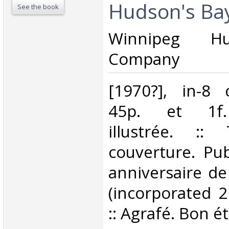
Hudson's Ba
See the book
‎Winnipeg H
Company ‎
‎[1970?], in-8 c
45p. et 1f.
illustrée. ::
couverture. Pu
anniversaire d
(incorporated 
:: Agrafé. Bon éta