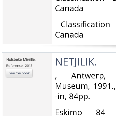
Canada‎
‎ Classificatio
Canada‎
‎NETJILIK.‎
‎Holsbeke Mireille.‎
Reference : 2013
‎, Antwerp, 
See the book
Museum, 1991.,
-in, 84pp.‎
‎Eskimo 84 