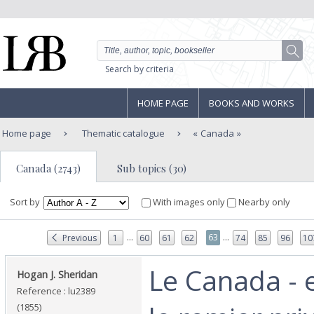
Search by criteria
HOME PAGE
BOOKS AND WORKS
Home page
Thematic catalogue
Canada
Canada (2743)
Sub topics (30)
Sort by
With images only
Nearby only
...
...
63
Previous
1
60
61
62
74
85
96
10
‎Le Canada - 
‎Hogan J. Sheridan‎
Reference : lu2389
(1855)