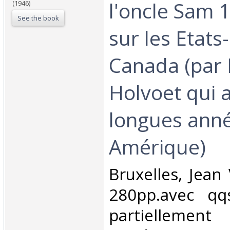
l'oncle Sam 
(1946)
See the book
sur les Etats-
Canada (par 
Holvoet qui 
longues ann
Amérique)‎
‎Bruxelles, Jea
280pp.avec qqs.i
partiellemen