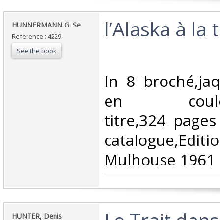
‎l’Alaska à la
‎HUNNERMANN G. Se ‎
Reference : 4229
See the book
‎In 8 broché,jaq
en couleurs,
titre,324 pages
catalogue,Edit
Mulhouse 1961‎
‎Le Trait dan
‎HUNTER, Denis‎