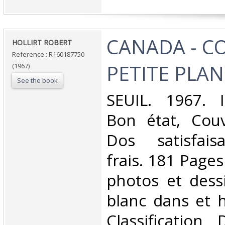
‎CANADA - C
‎HOLLIRT ROBERT‎
Reference : R160187750
PETITE PLAN
(1967)
See the book
‎SEUIL. 1967. 
Bon état, Couv
Dos satisfaisa
frais. 181 Page
photos et dess
blanc dans et ho
Classification