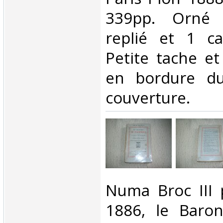
339pp. Orné 
replié et 1 ca
Petite tache e
en bordure du
couverture.‎
‎Numa Broc III 
1886, le Baron