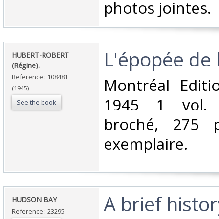
photos jointes. ‎
‎L'épopée de l
‎HUBERT-ROBERT
(Régine).‎
Reference : 108481
‎Montréal Editi
(1945)
1945 1 vol. 
See the book
broché, 275 
exemplaire.‎
‎A brief histo
‎HUDSON BAY‎
Reference : 23295