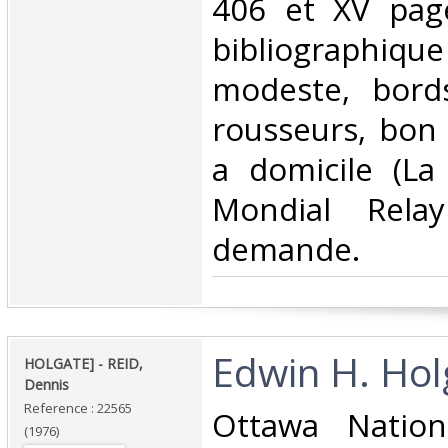
406 et XV page
bibliographi
modeste, bords
rousseurs, bon 
a domicile (La
Mondial Rela
demande.‎
‎Edwin H. Hol
‎HOLGATE] - REID,
Dennis‎
Reference : 22565
‎Ottawa Nation
(1976)