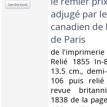
le remier pri
See the book
adjugé par l
canadien de l
de Paris‎
‎de l'imprimerie
Relié 1855 In-8
13.5 cm., demi-t
106 puis relié
revue britann
1838 de la page