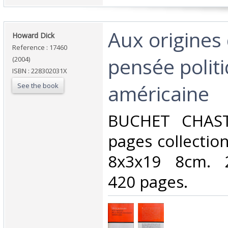
‎Aux origines
‎Howard Dick‎
Reference : 17460
pensée polit
(2004)
ISBN : 228302031X
américaine‎
See the book
‎BUCHET CHAS
pages collection
8x3x19 8cm. 2
420 pages.‎