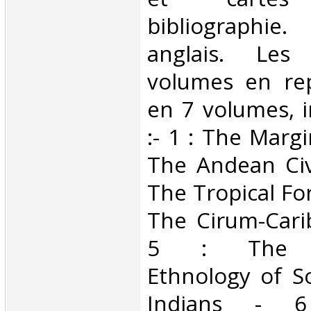
bibliographi
anglais. Les
volumes en rep
en 7 volumes, i
:- 1 : The Margi
The Andean Civi
The Tropical For
The Cirum-Cari
5 : The C
Ethnology of S
Indians - 6