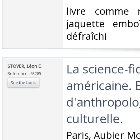
‎livre comme 
jaquette embo
défraîchi‎
‎La science-fi
‎STOVER, Léon E.‎
Reference : 63285
américaine. 
See the book
d'anthropolo
culturelle.‎
‎Paris, Aubier M