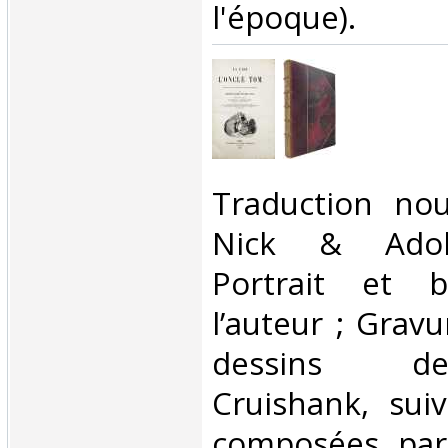
l'époque). ‎
‎Traduction no
Nick & Adol
Portrait et b
l’auteur ; Gravu
dessins d
Cruishank, sui
composées par