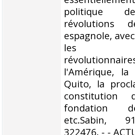
politique d
révolutions d
espagnole, avec
les sy
révolutio
l'Amérique, la
Quito, la proc
constitution
fondation d
etc.Sabin, 9
322476. - - AC