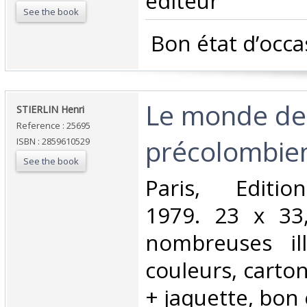
éditeur‎
See the book
‎ Bon état d’occa
‎Le monde de
‎STIERLIN Henri‎
Reference : 25695
précolombien
ISBN : 2859610529
See the book
‎Paris, Editio
1979. 23 x 33,
nombreuses ill
couleurs, carto
+ jaquette, bon é