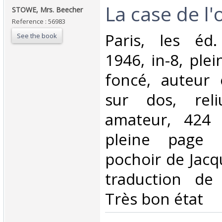
‎La case de l'
‎STOWE, Mrs. Beecher‎
Reference : 56983
‎Paris, les éd
See the book
1946, in-8, ple
foncé, auteur 
sur dos, rel
amateur, 424 -
pleine page 
pochoir de Jac
traduction de 
Très bon état ‎