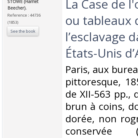
‎La Case de l
‎STOWE (Harriet
Beecher).‎
ou tableaux 
Reference : 44736
(1853)
See the book
l’esclavage d
États-Unis d’
‎Paris, aux bur
pittoresque, 18
de XII-563 pp.,
brun à coins, do
dorée, non rog
conservée (