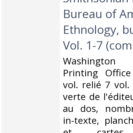
Bureau of A
Ethnology, bu
Vol. 1-7 (comp
‎Washington
Printing Offic
vol. relié 7 vol.
verte de l'édite
au dos, nombr
in-texte, plan
et cartes d