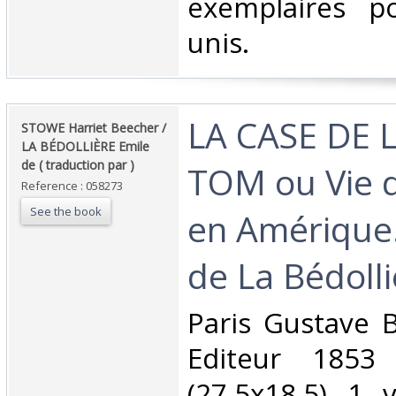
exemplaires po
unis. ‎
‎LA CASE DE 
‎STOWE Harriet Beecher /
LA BÉDOLLIÈRE Emile
de ( traduction par ) ‎
TOM ou Vie 
Reference : 058273
See the book
en Amérique.
de La Bédolliè
‎Paris Gustave B
Editeur 1853
(27,5x18,5) 1 