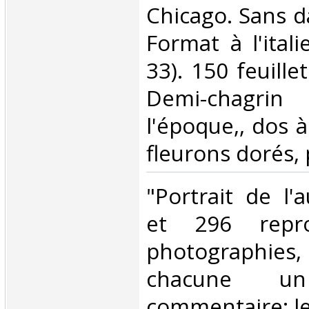
Chicago. Sans d
Format à l'ital
33). 150 feuille
Demi-chagri
l'époque,, dos 
fleurons dorés, p
‎"Portrait de l'
et 296 repro
photographie
chacune un
commentaire; le