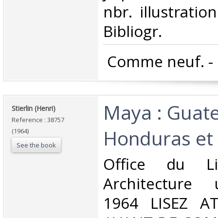
nbr. illustratio
Bibliogr. ‎
‎ Comme neuf. - ‎
‎Maya : Guat
‎Stierlin (Henri)‎
Reference : 38757
Honduras et 
(1964)
See the book
‎Office du Li
Architecture 
1964 LISEZ A