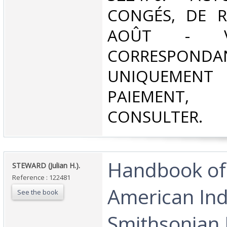
CONGÉS, DE R
AOÛT - V
CORRESPONDA
UNIQUEMENT
PAIEMEN
CONSULTER.‎
‎Handbook of
‎STEWARD (Julian H.).‎
Reference : 122481
American Ind
See the book
Smithsonian I