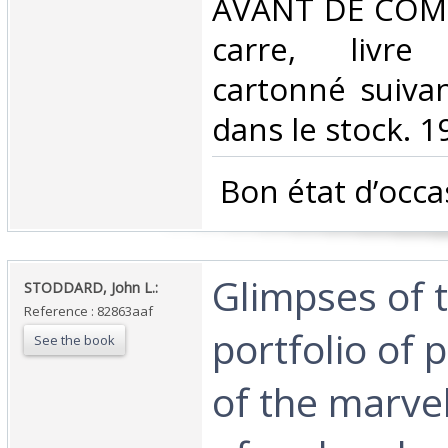
AVANT DE COMM
carre, livr
cartonné suivan
dans le stock. 1
‎ Bon état d’occa
‎Glimpses of 
‎STODDARD, John L.:‎
Reference : 82863aaf
portfolio of
See the book
of the marve