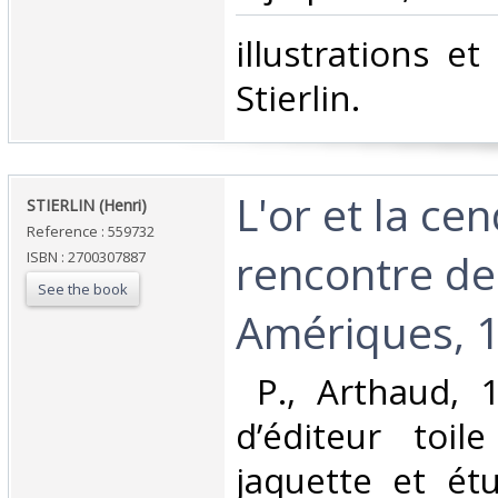
‎illustrations e
Stierlin.‎
‎L'or et la ce
‎STIERLIN (Henri)‎
Reference : 559732
rencontre de
ISBN : 2700307887
See the book
Amériques, 1
‎ P., Arthaud, 1
d’éditeur toile
jaquette et étui