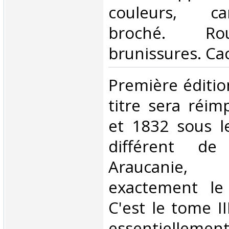
couleurs, ca
broché. Ro
brunissures. Cac
‎Première éditio
titre sera réi
et 1832 sous l
différent d
Araucanie, 
exactement le
C'est le tome I
essentiellem