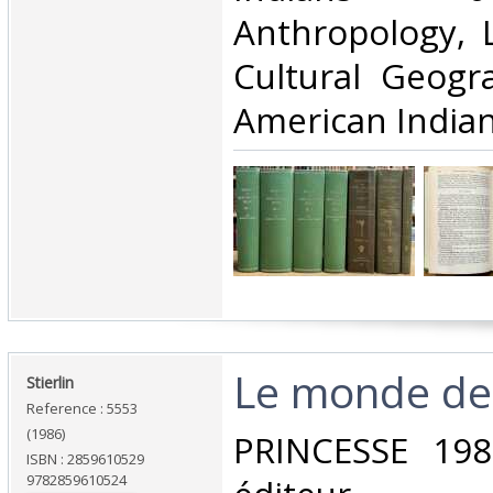
Anthropology, L
Cultural Geogr
American Indians 
‎Le monde de l
‎Stierlin‎
Reference : 5553
(1986)
‎PRINCESSE 198
ISBN : 2859610529
9782859610524