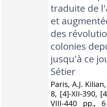
traduite de l'a
et augmentée
des révoluti
colonies dep
jusqu'à ce jo
Sétier‎
‎Paris, A.J. Kilia
8, [4]-XII-390, [
VIII-440 pp., 