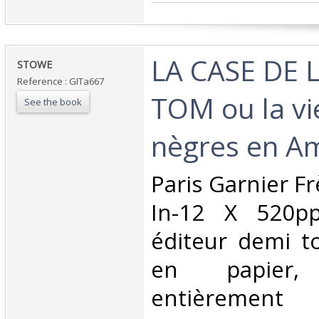
‎LA CASE DE 
‎STOWE‎
Reference : GITa667
TOM ou la vi
See the book
nègres en Am
‎Paris Garnier F
In-12 X 520pp
éditeur demi to
en papier
entièrement