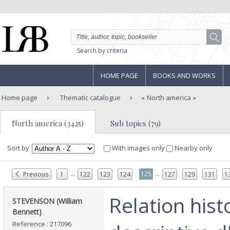
Search by criteria
HOME PAGE
BOOKS AND WORKS
Home page
Thematic catalogue
North america
North america (3425)
Sub topics (79)
Sort by
With images only
Nearby only
...
...
125
Previous
1
122
123
124
127
129
131
1
‎Relation hist
‎STEVENSON (William
Bennett)‎
Reference : 217096