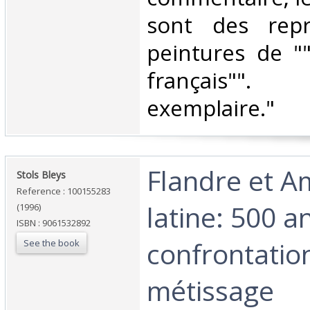
sont des repr
peintures de ""
français""
exemplaire."‎
‎Flandre et 
‎Stols Bleys‎
Reference : 100155283
latine: 500 a
(1996)
ISBN : 9061532892
confrontatio
See the book
métissage‎