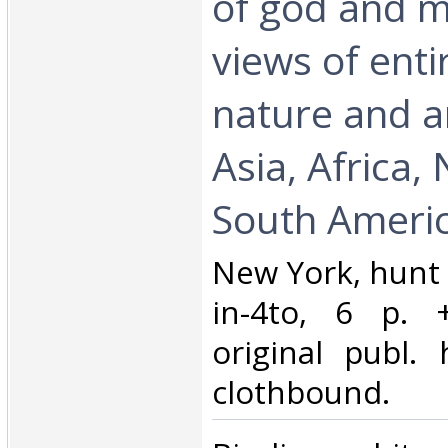
of god and m
views of enti
nature and a
Asia, Africa,
South America
‎New York, hunt
in-4to, 6 p. 
original publ. 
clothbound. ‎