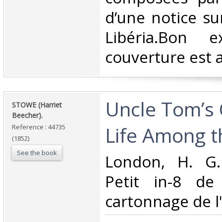
d’une notice su
Libéria.Bon e
couverture est a
‎Uncle Tom’s 
‎STOWE (Harriet
Beecher).‎
Life Among th
Reference : 44735
(1852)
See the book
‎London, H. G
Petit in-8 de
cartonnage de l'é