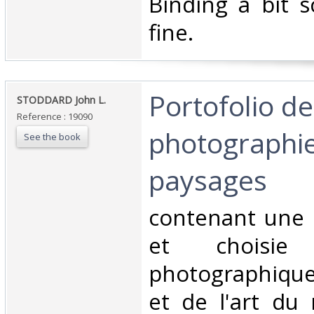
‎Binding a bit s
fine. ‎
‎Portofolio de
‎STODDARD John L.‎
Reference : 19090
photographies
See the book
paysages‎
‎contenant une 
et choisi
photographique
et de l'art du