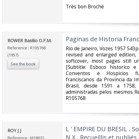
‎Très bon Broché ‎
‎Paginas de Historia Franc
‎ROWER Basilio O.F.M.‎
Reference : R105768
‎Rio de Janeiro, Vozes 1957 543pp
revised and enlarged edition, 
(1957)
softcover, most pages still u
See the book
[Subtitle: Esboco historico
Conventos e Hospicios fu
franciscanos da Provincia da I
Brasil, desde 1591 a 1758,
administradas pelos mesmos Re
R105768‎
‎L ' EMPIRE DU BRESIL . S
‎ROY J J‎
N X . Recueillis et publiés p
Reference : M18632