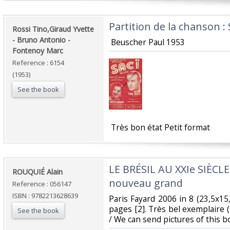
‎Partition de la chanson : S
‎Rossi Tino,Giraud Yvette
- Bruno Antonio -
‎ Beuscher Paul 1953‎
Fontenoy Marc‎
Reference : 6154
(1953)
See the book
‎ Très bon état Petit format ‎
‎LE BRÉSIL AU XXIe SIÈCL
‎ROUQUIÉ Alain ‎
nouveau grand ‎
Reference : 056147
ISBN : 9782213628639
‎Paris Fayard 2006 in 8 (23,5x1
pages [2]. Très bel exemplaire
See the book
/ We can send pictures of this b