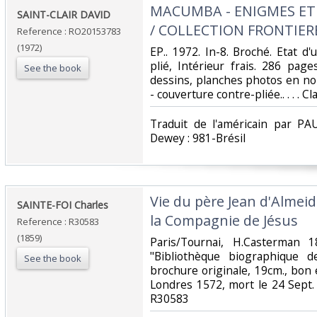
‎MACUMBA - ENIGMES ET
‎SAINT-CLAIR DAVID‎
/ COLLECTION FRONTIERE
Reference : RO20153783
(1972)
‎EP.. 1972. In-8. Broché. Etat 
plié, Intérieur frais. 286 p
See the book
dessins, planches photos en noi
- couverture contre-pliée.. . . . C
‎Traduit de l'américain par PA
Dewey : 981-Brésil‎
‎Vie du père Jean d'Almeid
‎SAINTE-FOI Charles‎
la Compagnie de Jésus‎
Reference : R30583
(1859)
‎Paris/Tournai, H.Casterman 
"Bibliothèque biographique 
See the book
brochure originale, 19cm., bon ét
Londres 1572, mort le 24 Sept. 
R30583‎