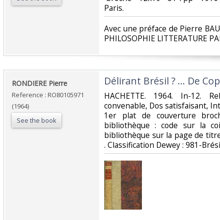
Paris.‎
‎Avec une préface de Pierre 
PHILOSOPHIE LITTERATURE PA
‎Délirant Brésil ? ... De C
‎RONDIERE Pierre‎
Reference : RO80105971
‎HACHETTE. 1964. In-12. Rel
convenable, Dos satisfaisant, In
(1964)
1er plat de couverture broc
See the book
bibliothèque : code sur la c
bibliothèque sur la page de titre
. Classification Dewey : 981-Brésil