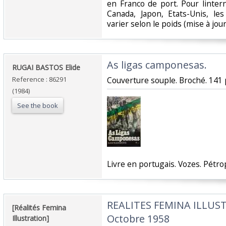
en Franco de port. Pour linter
Canada, Japon, Etats-Unis, le
varier selon le poids (mise à jour :
‎As ligas camponesas.‎
‎RUGAI BASTOS Elide ‎
Reference : 86291
‎Couverture souple. Broché. 141 
(1984)
See the book
‎Livre en portugais. Vozes. Pétrop
‎REALITES FEMINA ILLUST
‎[Réalités Femina
Octobre 1958‎
Illustration]‎