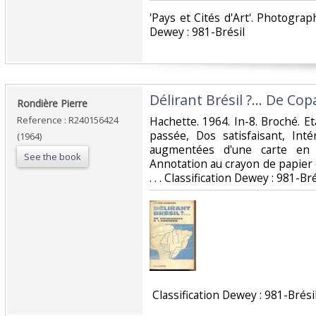
‎'Pays et Cités d'Art'. Photograph
Dewey : 981-Brésil‎
‎Délirant Brésil ?... De C
‎Rondière Pierre‎
Reference : R240156424
‎Hachette. 1964. In-8. Broché. 
passée, Dos satisfaisant, Int
(1964)
augmentées d'une carte en 
See the book
Annotation au crayon de papier 
. . . Classification Dewey : 981-Brés
‎ Classification Dewey : 981-Brésil