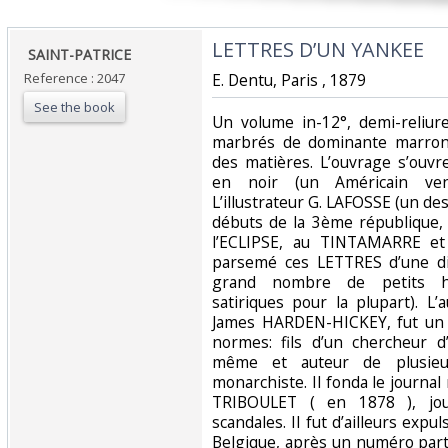
‎LETTRES D’UN YANKEE‎
‎ SAINT-PATRICE‎
Reference : 2047
‎E. Dentu, Paris , 1879‎
See the book
‎Un volume in-12°, demi-reliur
marbrés de dominante marron
des matières. L’ouvrage s’ouvr
en noir (un Américain vent
L’illustrateur G. LAFOSSE (un des
débuts de la 3ème république, q
l’ECLIPSE, au TINTAMARRE et
parsemé ces LETTRES d’une di
grand nombre de petits hor
satiriques pour la plupart). L
James HARDEN-HICKEY, fut un 
normes: fils d’un chercheur d’
même et auteur de plusieur
monarchiste. Il fonda le journal
TRIBOULET ( en 1878 ), jour
scandales. Il fut d’ailleurs expu
Belgique, après un numéro part