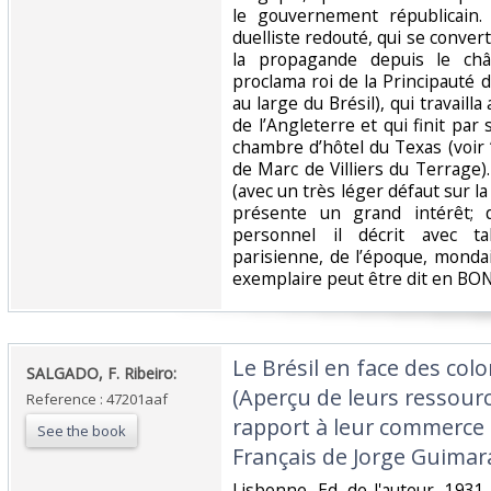
le gouvernement républicain
duelliste redouté, qui se convert
la propagande depuis le chât
proclama roi de la Principauté d
au large du Brésil), qui travailla
de l’Angleterre et qui finit pa
chambre d’hôtel du Texas (voir 
de Marc de Villiers du Terrage
(avec un très léger défaut sur la
présente un grand intérêt; 
personnel il décrit avec ta
parisienne, de l’époque, mond
exemplaire peut être dit en BO
‎Le Brésil en face des col
‎SALGADO, F. Ribeiro:‎
(Aperçu de leurs ressour
Reference : 47201aaf
rapport à leur commerce 
See the book
Français de Jorge Guimar
‎Lisbonne, Ed. de l'auteur, 1931,