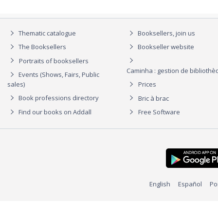
Thematic catalogue
Booksellers, join us
The Booksellers
Bookseller website
Portraits of booksellers
Caminha : gestion de biblioth
Events (Shows, Fairs, Public
sales)
Prices
Book professions directory
Bric à brac
Find our books on Addall
Free Software
English
Español
Po