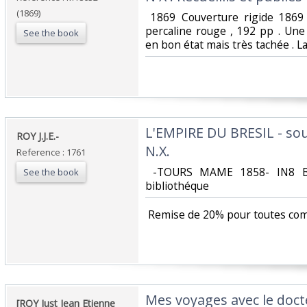
(1869)
‎ 1869 Couverture rigide 186
percaline rouge , 192 pp . Une 
See the book
en bon état mais très tachée . La
‎L'EMPIRE DU BRESIL - so
‎ROY J.J.E.- ‎
N.X. ‎
Reference : 1761
‎ -TOURS MAME 1858- IN8 Br.
See the book
bibliothéque ‎
‎ Remise de 20% pour toutes co
‎Mes voyages avec le doct
‎[ROY Just Jean Etienne