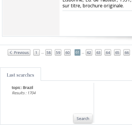
sur titre, brochure originale.‎
...
...
61
Previous
1
58
59
60
62
63
64
65
66
Last searches
topic : Brazil
Results : 1704
Search