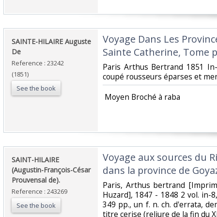
‎Voyage Dans Les Provinc
‎SAINTE-HILAIRE Auguste
Sainte Catherine, Tome p
De‎
Reference : 23242
‎Paris Arthus Bertrand 1851 I
(1851)
coupé rousseurs éparses et men
See the book
‎ Moyen Broché à raba‎
‎Voyage aux sources du Ri
‎SAINT-HILAIRE
dans la province de Goyaz 
(Augustin-François-César
Prouvensal de).‎
‎Paris, Arthus bertrand [Impr
Reference : 243269
Huzard], 1847 - 1848 2 vol. in-8, x
349 pp., un f. n. ch. d'errata, de
See the book
titre cerise (reliure de la fin du