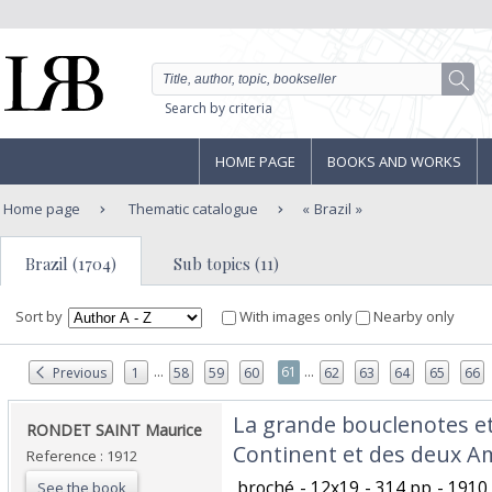
Search by criteria
HOME PAGE
BOOKS AND WORKS
Home page
Thematic catalogue
Brazil
Brazil (1704)
Sub topics (11)
Sort by
With images only
Nearby only
...
...
61
Previous
1
58
59
60
62
63
64
65
66
‎La grande bouclenotes et
‎RONDET SAINT Maurice‎
Continent et des deux Am
Reference : 1912
‎ broché - 12x19 - 314 pp - 191
See the book