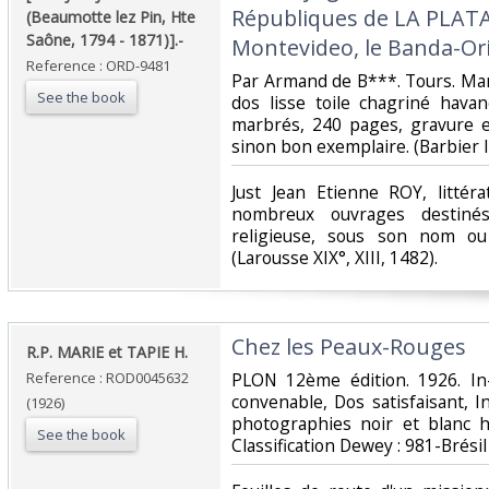
Républiques de LA PLAT
(Beaumotte lez Pin, Hte
Saône, 1794 - 1871)].-‎
Montevideo, le Banda-Orien
Reference : ORD-9481
‎Par Armand de B***. Tours. Ma
See the book
dos lisse toile chagriné havan
marbrés, 240 pages, gravure e
sinon bon exemplaire. (Barbier III
‎Just Jean Etienne ROY, littér
nombreux ouvrages destinés
religieuse, sous son nom o
(Larousse XIX°, XIII, 1482). ‎
‎Chez les Peaux-Rouges‎
‎R.P. MARIE et TAPIE H.‎
Reference : ROD0045632
‎PLON 12ème édition. 1926. In
convenable, Dos satisfaisant, I
(1926)
photographies noir et blanc ho
See the book
Classification Dewey : 981-Brésil‎