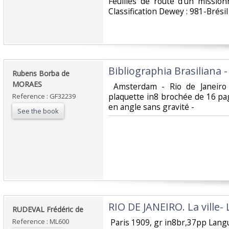
‎Feuilles de route d'un missio
Classification Dewey : 981-Brésil‎
‎Bibliographia Brasiliana -‎
‎Rubens Borba de
MORAES‎
‎ Amsterdam - Rio de Janeiro 
plaquette in8 brochée de 16 pa
Reference : GF32239
en angle sans gravité -‎
See the book
‎RIO DE JANEIRO. La ville- L
‎RUDEVAL Frédéric de‎
Reference : ML600
‎ Paris 1909, gr in8br,37pp Langu