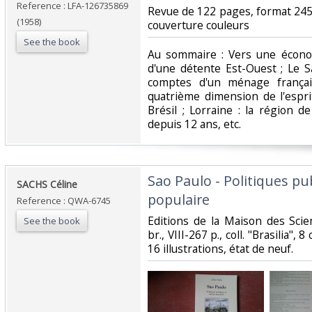
Reference : LFA-126735869
‎Revue de 122 pages, format 245
(1958)
couverture couleurs‎
See the book
‎Au sommaire : Vers une écono
d'une détente Est-Ouest ; Le S
comptes d'un ménage français
quatrième dimension de l'espri
Brésil ; Lorraine : la région 
depuis 12 ans, etc.‎
‎Sao Paulo - Politiques pu
‎SACHS Céline ‎
populaire ‎
Reference : QWA-6745
‎Editions de la Maison des Sci
See the book
br., VIII-267 p., coll. "Brasilia", 
16 illustrations, état de neuf. ‎