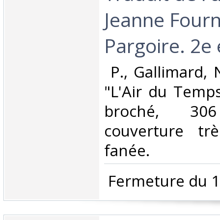
Jeanne Fourn
Pargoire. 2e é
‎ P., Gallimard,
"L'Air du Temps
broché, 3
couverture tr
fanée. ‎
‎ Fermeture du 1