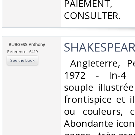
PAIEMEN
CONSULTER.‎
‎SHAKESPEAR
‎ BURGESS Anthony ‎
Reference : 6419
‎ Angleterre, 
See the book
1972 - In-4 
souple illustré
frontispice et i
ou couleurs, c
Abondante icon