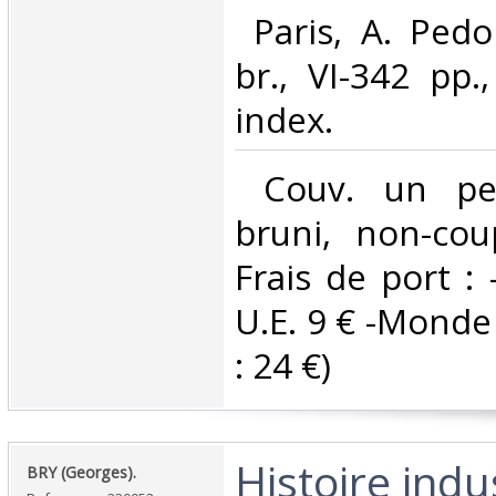
‎ Paris, A. Ped
br., VI-342 pp.,
index. ‎
‎ Couv. un pe
bruni, non-cou
Frais de port : 
U.E. 9 € -Monde (
: 24 €) ‎
‎Histoire indu
‎BRY (Georges).‎