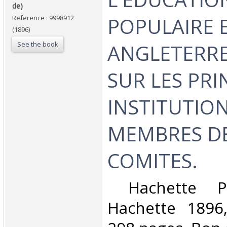
de)‎
POPULAIRE 
Reference : 9998912
(1896)
See the book
ANGLETERRE
SUR LES PRI
INSTITUTION
MEMBRES DE
COMITES. ‎
‎ Hachette Pa
Hachette 1896,