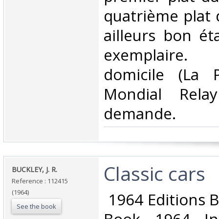
quatrième plat 
ailleurs bon ét
exemplaire. 
domicile (La 
Mondial Rela
demande.‎
‎Classic cars‎
‎BUCKLEY, J. R.‎
Reference : 112415
(1964)
‎ 1964 Editions 
See the book