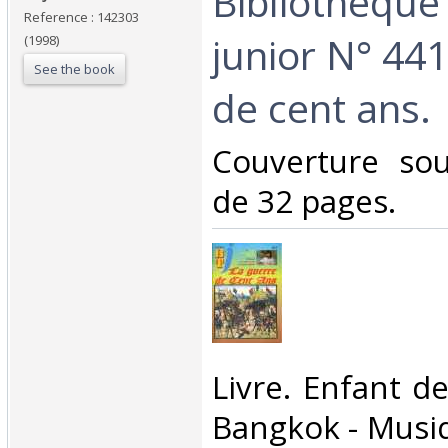
‎Bibliothèque
Reference : 142303
junior N° 441
(1998)
See the book
de cent ans.‎
‎Couverture so
de 32 pages.‎
‎Livre. Enfant d
Bangkok - Musiqu