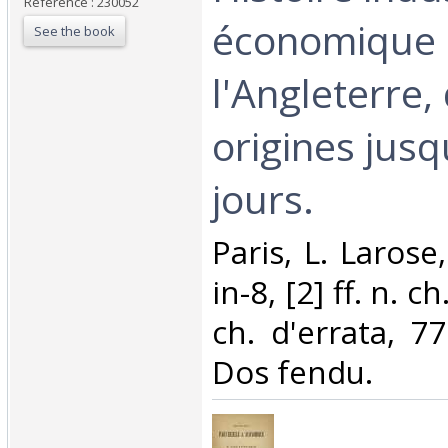
Reference : 230052
économique
See the book
l'Angleterre,
origines jusq
jours.‎
‎Paris, L. Larose
in-8, [2] ff. n. ch
ch. d'errata, 7
Dos fendu. ‎