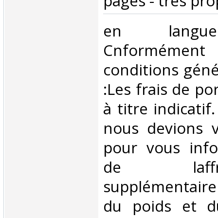
pages - très pro
‎en langu
Cnformém
conditions géné
:Les frais de po
à titre indicatif
nous devions v
pour vous inf
de laffran
supplémentair
du poids et 