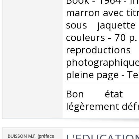
Book - 1964 - I
marron avec tit
sous jaquette
couleurs - 70 p
reproductions
photographique
pleine page - Te
‎Bon état 
légèrement défra
‎L'EDUCATIO
‎BUISSON M.F. (préface