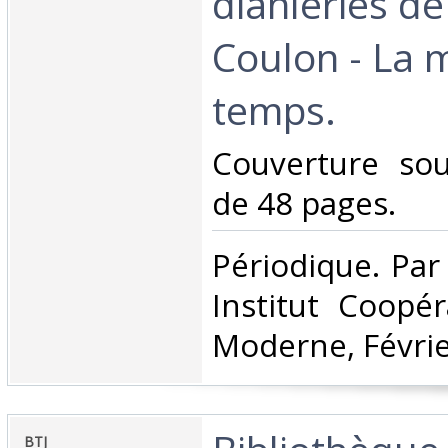
dianleries d
Coulon - La 
temps.‎
‎Couverture so
de 48 pages.‎
‎Périodique. Par
Institut Coopér
Moderne, Févrie
‎BTJ ‎