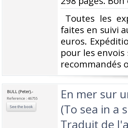
298 pages. Bon é
‎ Toutes les ex
faites en suivi 
euros. Expéditi
pour les envois 
recommandés ou 
‎En mer sur 
‎BULL (Peter).-‎
Reference : 46755
(To sea in a s
See the book
Traduit de l'