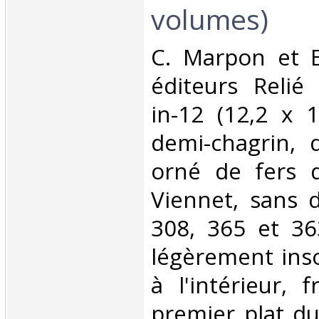
volumes)‎
‎C. Marpon et 
éditeurs Relié
in-12 (12,2 x 1
demi-chagrin, 
orné de fers do
Viennet, sans d
308, 365 et 36
légèrement inso
à l'intérieur, 
premier plat d