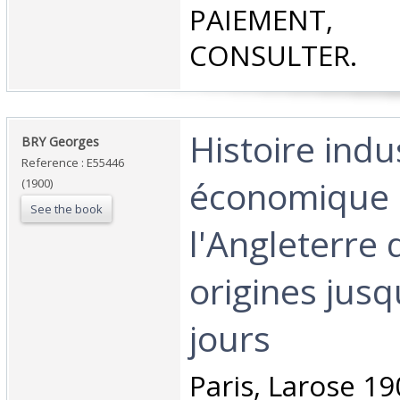
PAIEMEN
CONSULTER.‎
‎Histoire indu
‎BRY Georges‎
Reference : E55446
économique
(1900)
See the book
l'Angleterre 
origines jusq
jours‎
‎Paris, Larose 19