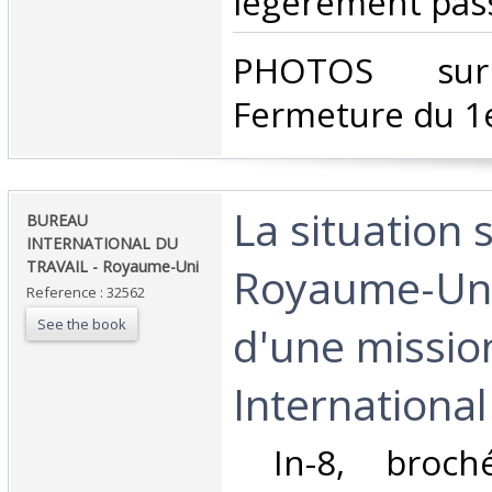
légèrement passé
‎PHOTOS su
Fermeture du 1e
‎La situation
‎BUREAU
INTERNATIONAL DU
TRAVAIL - Royaume-Uni‎
Royaume-Uni
Reference : 32562
See the book
d'une missio
International 
‎ In-8, broch