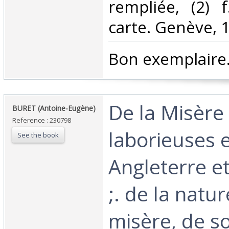
rempliée, (2) f
carte. Genève, 1
‎Bon exemplaire. 
‎De la Misère
‎BURET (Antoine-Eugène)‎
Reference : 230798
laborieuses 
See the book
Angleterre e
;. de la natur
misère, de s