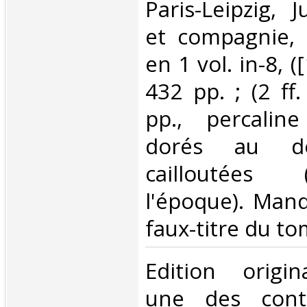
‎Paris-Leipzig,
et compagnie,
en 1 vol. in-8, ([1
432 pp. ; (2 ff.
pp., percaline
dorés au do
cailloutées 
l'époque). Man
faux-titre du tom
‎Edition origin
une des contr