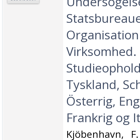
Undersögelse
Statsbureau
Organisation
Virksomhed. 
Studieophold
Tyskland, Sc
Österrig, Eng
Frankrig og It
‎Kjöbenhavn, F