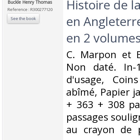
‎Histoire de la
‎Buckle Henry Thomas‎
Reference : R300277120
en Angleterr
See the book
en 2 volumes
‎C. Marpon et 
Non daté. In-1
d'usage, Coins
abîmé, Papier j
+ 363 + 308 pa
passages soulig
au crayon de p