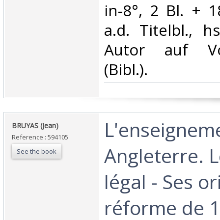
in-8°, 2 Bl. + 
a.d. Titelbl., 
Autor auf Vor
(Bibl.).‎
‎L'enseignem
‎BRUYAS (Jean)‎
Reference : 594105
Angleterre. 
See the book
légal - Ses or
réforme de 1