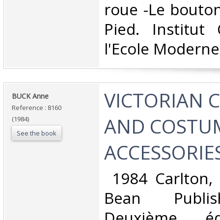
roue -Le bouton 
Pied. Institut
l'Ecole Moderne,
‎VICTORIAN
‎BUCK Anne ‎
Reference : 8160
AND COSTU
(1984)
See the book
ACCESSORIES
‎ 1984 Carlton,
Bean Publis
Deuxième éd