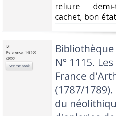
reliure demi-
cachet, bon état
‎Bibliothèque
‎BT ‎
Reference : 143760
N° 1115. Les
(2000)
See the book
France d'Art
(1787/1789).
du néolithiqu