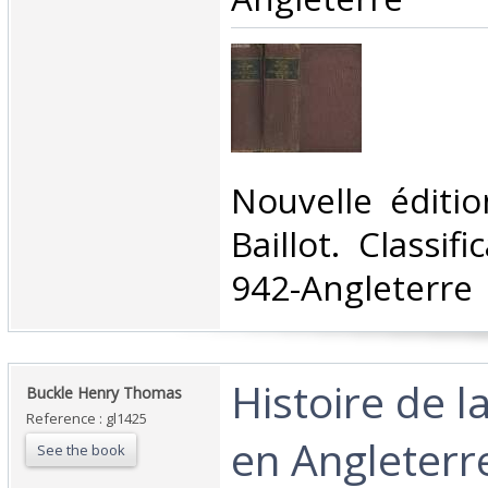
‎Nouvelle éditio
Baillot. Classif
942-Angleterre‎
‎Histoire de la
‎Buckle Henry Thomas‎
Reference : gl1425
en Angleterr
See the book