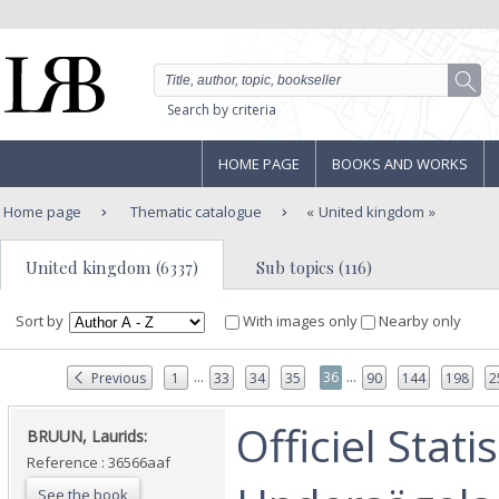
Search by criteria
HOME PAGE
BOOKS AND WORKS
Home page
Thematic catalogue
United kingdom
United kingdom (6337)
Sub topics (116)
Sort by
With images only
Nearby only
...
...
36
Previous
1
33
34
35
90
144
198
2
‎Officiel Statis
‎BRUUN, Laurids:‎
Reference : 36566aaf
See the book