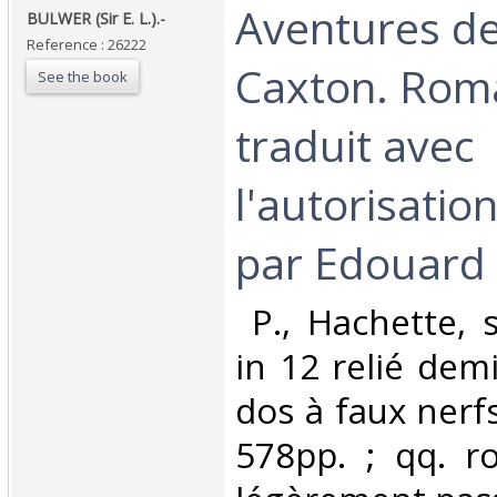
‎Aventures de
‎BULWER (Sir E. L.).-‎
Reference : 26222
Caxton. Roma
See the book
traduit avec
l'autorisatio
par Edouard S
‎ P., Hachette, 
in 12 relié dem
dos à faux nerfs
578pp. ; qq. r