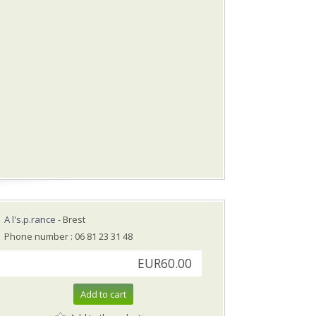
A l's.p.rance
- Brest
Phone number : 06 81 23 31 48
EUR60.00
Add to cart