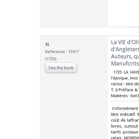
‎La VIE d'
‎N‎
d'Angleterr
Reference : 13917
Auteurs, qu
(1725)
Manufcrits.
See the book
‎ 1725 LA HAY
l'époque, mos f
cerise - titre
T. I) Préface &
Matières - bel 
‎ Cnformément 
titre indicati
coût de laffr
livres, surto
tarifs postau
relais MONDIA