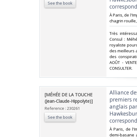
See the book
correspond
‎À Paris, de l'
chagrin rouille
‎Très intéres
Consul : Méhé
royaliste pour
des meilleurs a
des conspirat
AOÛT - VENT
CONSULTER.‎
‎Alliance d
‎[MÉHÉE DE LA TOUCHE
premiers re
(Jean-Claude-Hippolyte)]‎
anglais pa
Reference : 230261
Hawkesbury
See the book
correspond
‎À Paris, de l'
demi-basane au