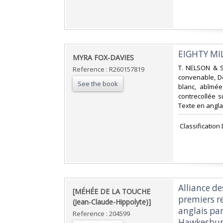
‎EIGHTY M
‎MYRA FOX-DAVIES‎
‎T. NELSON & S
Reference : R260157819
convenable, Dos
See the book
blanc, abîmée 
contrecollée s
Texte en anglai
‎ Classificatio
‎Alliance d
‎[MÉHÉE DE LA TOUCHE
premiers re
(Jean-Claude-Hippolyte)]‎
anglais pa
Reference : 204599
Hawkesbury