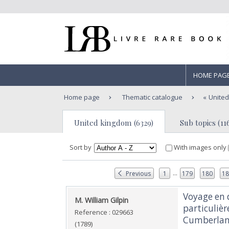
HOME PAG
Home page
Thematic catalogue
Unite
United kingdom (6329)
Sub topics (11
Sort by
With images only
...
Previous
1
179
180
1
‎Voyage en 
‎M. William Gilpin‎
particuliè
Reference : 029663
Cumberland
(1789)