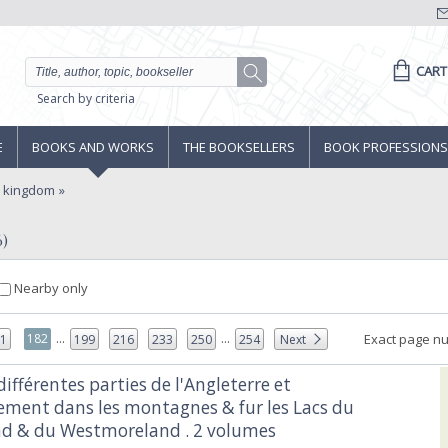
CART
Search by criteria
E
BOOKS AND WORKS
THE BOOKSELLERS
BOOK PROFESSIONS
d kingdom
6)
Nearby only
...
...
182
Exact page n
81
199
216
233
250
254
Next
différentes parties de l'Angleterre et
rement dans les montagnes & fur les Lacs du
 & du Westmoreland . 2 volumes‎