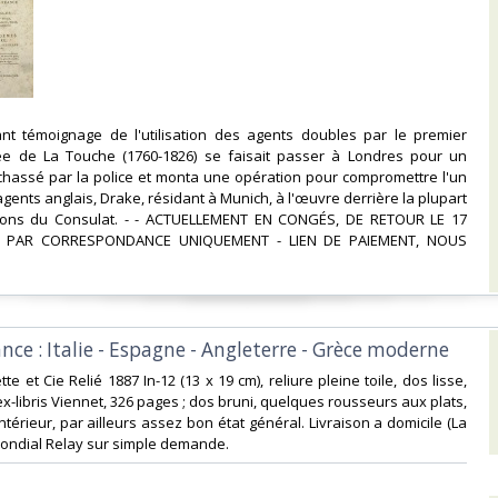
sant témoignage de l'utilisation des agents doubles par le premier
e de La Touche (1760-1826) se faisait passer à Londres pour un
chassé par la police et monta une opération pour compromettre l'un
gents anglais, Drake, résidant à Munich, à l'œuvre derrière la plupart
ions du Consulat. - - ACTUELLEMENT EN CONGÉS, DE RETOUR LE 17
E PAR CORRESPONDANCE UNIQUEMENT - LIEN DE PAIEMENT, NOUS
ance : Italie - Espagne - Angleterre - Grèce moderne‎
ette et Cie Relié 1887 In-12 (13 x 19 cm), reliure pleine toile, dos lisse,
 ex-libris Viennet, 326 pages ; dos bruni, quelques rousseurs aux plats,
ntérieur, par ailleurs assez bon état général. Livraison a domicile (La
ondial Relay sur simple demande.‎