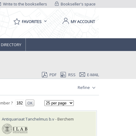
Write to the booksellers
Bookseller's space
FAVORITES
MY ACCOUNT
 DIRECTORY
PDF
RSS
E-MAIL
Refine
umber ?
OK
Antiquariaat Tanchelmus b.v
- Berchem