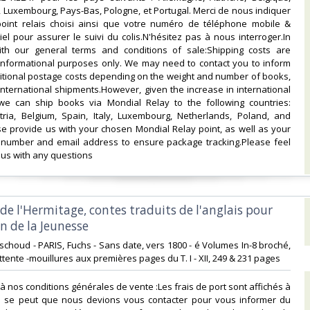
e, Luxembourg, Pays-Bas, Pologne, et Portugal. Merci de nous indiquer
point relais choisi ainsi que votre numéro de téléphone mobile &
el pour assurer le suivi du colis.N'hésitez pas à nous interroger.In
th our general terms and conditions of sale:Shipping costs are
 informational purposes only. We may need to contact you to inform
itional postage costs depending on the weight and number of books,
 international shipments.However, given the increase in international
 we can ship books via Mondial Relay to the following countries:
ria, Belgium, Spain, Italy, Luxembourg, Netherlands, Poland, and
se provide us with your chosen Mondial Relay point, as well as your
number and email address to ensure package tracking.Please feel
 us with any questions‎
s de l'Hermitage, contes traduits de l'anglais pour
on de la Jeunesse‎
Paschoud - PARIS, Fuchs - Sans date, vers 1800 - é Volumes In-8 broché,
tente -mouillures aux premières pages du T. I - XII, 249 & 231 pages ‎
à nos conditions générales de vente :Les frais de port sont affichés à
f. Il se peut que nous devions vous contacter pour vous informer du