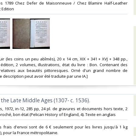
res 1789 Chez Defer de Maisonneuve / Chez Blamire Half-Leather
Edition ‎
cuir (les coins un peu abîmés), 20 x 14 cm, XIX + 341 + XVJ + 348 pp.,
 édition, 2 volumes, illustrations, état du livre : Bon. Contenant des
relatives aux beautés pittoresques. Orné d'un grand nombre de
e description peut avoir été traduite par une IA.]‎
 the Late Middle Ages (1307- c. 1536).‎
s, 1972, in-12, 285 pp, 24 pl. de gravures et documents hors texte, 2
broché, bon état (Pelican History of England, 4). Texte en anglais‎
s frais d'envoi sont de 6 € seulement pour les livres jusqu'à 1 kg
i), pour la France métropolitaine.‎