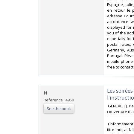
Espagne, Itali
en retour le 
adresse Courri
accordance wi
displayed for
you of the add
especially for
postal rates,
Germany, Aust
Portugal. Plea
mobile phone 
free to contact
‎Les soirée
‎N‎
l'instructi
Reference : 4950
‎ GENEVE, J.J. 
See the book
couverture d'at
‎ Cnformément 
titre indicati