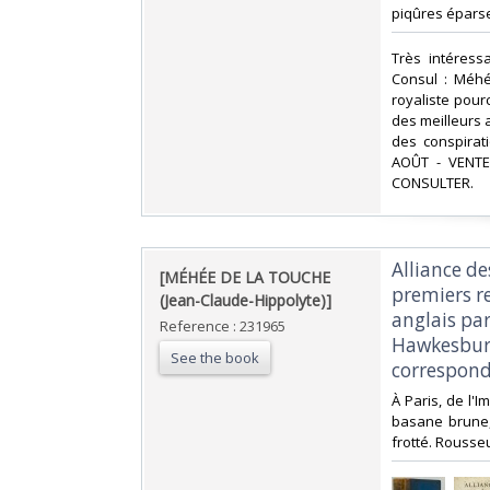
piqûres éparse
‎Très intéres
Consul : Méhé
royaliste pour
des meilleurs a
des conspirat
AOÛT - VENT
CONSULTER.‎
‎Alliance d
‎[MÉHÉE DE LA TOUCHE
premiers re
(Jean-Claude-Hippolyte)]‎
anglais pa
Reference : 231965
Hawkesbury
See the book
correspond
‎À Paris, de l'
basane brune, 
frotté. Rousseu