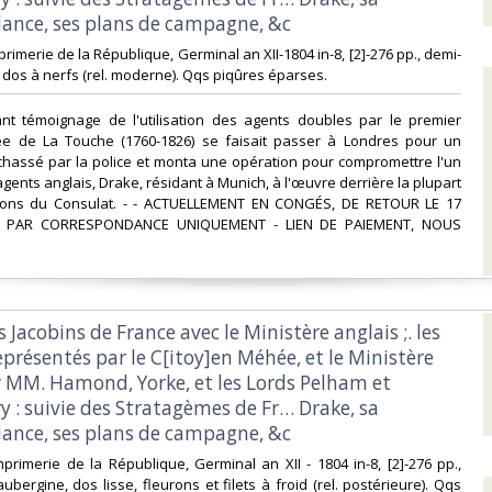
ance, ses plans de campagne, &c‎
Imprimerie de la République, Germinal an XII-1804 in-8, [2]-276 pp., demi-
, dos à nerfs (rel. moderne). Qqs piqûres éparses.‎
sant témoignage de l'utilisation des agents doubles par le premier
e de La Touche (1760-1826) se faisait passer à Londres pour un
chassé par la police et monta une opération pour compromettre l'un
gents anglais, Drake, résidant à Munich, à l'œuvre derrière la plupart
ions du Consulat. - - ACTUELLEMENT EN CONGÉS, DE RETOUR LE 17
E PAR CORRESPONDANCE UNIQUEMENT - LIEN DE PAIEMENT, NOUS
es Jacobins de France avec le Ministère anglais ;. les
présentés par le C[itoy]en Méhée, et le Ministère
r MM. Hamond, Yorke, et les Lords Pelham et
 : suivie des Stratagèmes de Fr… Drake, sa
ance, ses plans de campagne, &c‎
Imprimerie de la République, Germinal an XII - 1804 in-8, [2]-276 pp.,
bergine, dos lisse, fleurons et filets à froid (rel. postérieure). Qqs