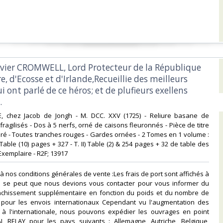
Olivier CROMWELL, Lord Protecteur de la République
e, d'Ecosse et d'Irlande,Recueillie des meilleurs
i ont parlé de ce héros; et de plufieurs exellens
‎
E, chez Jacob de Jongh - M. DCC. XXV (1725) - Reliure basane de
ragilisés - Dos à 5 nerfs, orné de caisons fleuronnés - Pièce de titre
 doré - Toutes tranches rouges - Gardes ornées - 2 Tomes en 1 volume :
 Table (10) pages + 327 - T. II) Table (2) & 254 pages + 32 de table des
Exemplaire - R2F; 13917‎
à nos conditions générales de vente :Les frais de port sont affichés à
f. Il se peut que nous devions vous contacter pour vous informer du
anchissement supplémentaire en fonction du poids et du nombre de
ut pour les envois internationaux Cependant vu l'augmentation des
x à l'internationale, nous pouvons expédier les ouvrages en point
L RELAY pour les pays suivants : Allemagne, Autriche, Belgique,