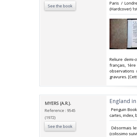
‎Paris / Lond
See the book
(Hardcover) 1st 
‎Reliure demi-
français, 1ère
observations 
gravures. [Cett
‎England in
‎MYERS (A.R.).‎
‎ Penguin Book
Reference : 9545
cartes, index, 
(1972)
See the book
‎ Désormais le
(colissimo suiv