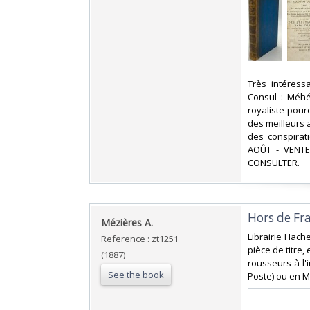
‎Très intéres
Consul : Méhé
royaliste pour
des meilleurs a
des conspirat
AOÛT - VENT
CONSULTER.‎
‎Hors de Fr
‎Mézières A.‎
‎Librairie Hach
Reference : zt1251
pièce de titre,
(1887)
rousseurs à l'i
See the book
Poste) ou en M