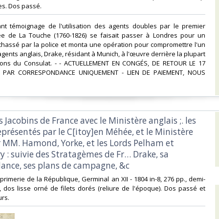
s. Dos passé.‎
sant témoignage de l'utilisation des agents doubles par le premier
e de La Touche (1760-1826) se faisait passer à Londres pour un
chassé par la police et monta une opération pour compromettre l'un
gents anglais, Drake, résidant à Munich, à l'œuvre derrière la plupart
ions du Consulat. - - ACTUELLEMENT EN CONGÉS, DE RETOUR LE 17
E PAR CORRESPONDANCE UNIQUEMENT - LIEN DE PAIEMENT, NOUS
es Jacobins de France avec le Ministère anglais ;. les
présentés par le C[itoy]en Méhée, et le Ministère
r MM. Hamond, Yorke, et les Lords Pelham et
 : suivie des Stratagèmes de Fr… Drake, sa
ance, ses plans de campagne, &c‎
Imprimerie de la République, Germinal an XII - 1804 in-8, 276 pp., demi-
dos lisse orné de filets dorés (reliure de l'époque). Dos passé et
rs.‎