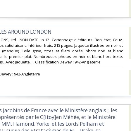
ILES AROUND LONDON‎
ONS, Ltd.. NON DATE. In-12. Cartonnage d'éditeurs. Bon état, Couv.
 satisfaisant, Intérieur frais. 215 pages. Jaquette illustrée en noir et
(manque). Toile grise, titres et filets dorés, photo noir et blanc
ur le premier plat. Nombreuses photos en noir et blanc hors texte.
s.. Avec Jaquette. . . Classification Dewey : 942-Angleterre‎
n Dewey : 942-Angleterre‎
es Jacobins de France avec le Ministère anglais ;. les
présentés par le C[itoy]en Méhée, et le Ministère
r MM. Hamond, Yorke, et les Lords Pelham et
 : suivie des Stratagèmes de Fr… Drake, sa