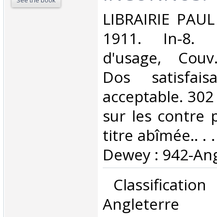
See the book
‎LIBRAIRIE PAU
1911. In-8. 
d'usage, Couv
Dos satisfaisa
acceptable. 302
sur les contre 
titre abîmée.. . .
Dewey : 942-Ang
‎ Classificatio
Angleterre‎