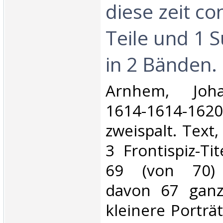
diese zeit con
Teile und 1 
in 2 Bänden.‎
‎Arnhem, Joh
1614-1614-162
zweispalt. Text
3 Frontispiz-Ti
69 (von 70) P
davon 67 ganz
kleinere Porträt