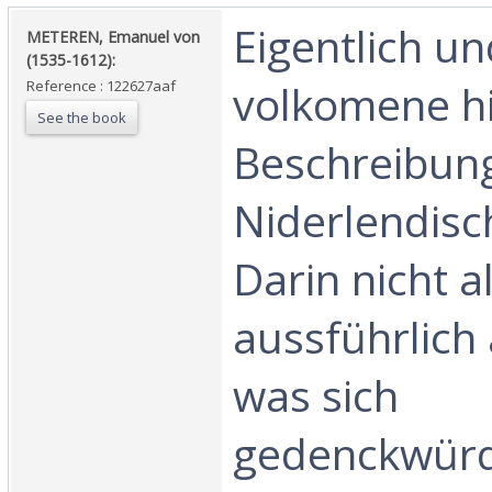
‎Eigentlich u
‎METEREN, Emanuel von
(1535-1612):‎
volkomene hi
Reference : 122627aaf
See the book
Beschreibun
Niderlendisc
Darin nicht al
aussführlich
was sich
gedenckwürd