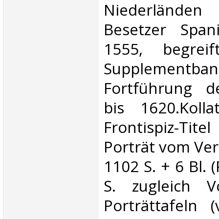
Niederlände
Besetzer Span
1555, begrei
Supplemen
Fortführung d
bis 1620.Kolla
Frontispiz-Tit
Porträt vom Verf
1102 S. + 6 Bl. (
S. zugleich V
Porträttafeln 