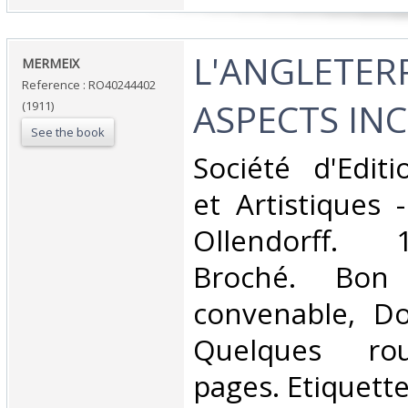
‎L'ANGLETER
‎MERMEIX‎
Reference : RO40244402
ASPECTS IN
(1911)
See the book
‎Société d'Editi
et Artistiques -
Ollendorff. 
Broché. Bon 
convenable, Dos
Quelques rou
pages. Etiquette