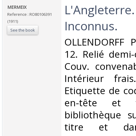
‎L'Angleterre
‎MERMEIX‎
Reference : RO80106391
Inconnus.‎
(1911)
See the book
‎OLLENDORFF Pa
12. Relié demi-
Couv. convenab
Intérieur frai
Etiquette de cod
en-tête et 
bibliothèque s
titre et da