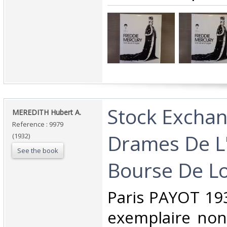
‎Stock Exchan
‎MEREDITH Hubert A.‎
Reference : 9979
Drames De L'
(1932)
See the book
Bourse De Lo
‎Paris PAYOT 19
exemplaire non 