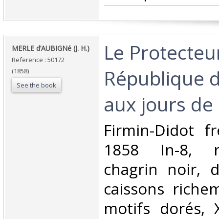
‎Le Protecteu
‎MERLE d’AUBIGNé (J. H.)‎
Reference : 50172
République d
(1858)
See the book
aux jours de
‎Firmin-Didot fr
1858 In-8, r
chagrin noir, 
caissons riche
motifs dorés, 