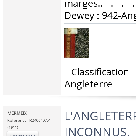
marges.. . . . 
Dewey : 942-Ang
‎ Classificatio
Angleterre‎
‎L'ANGLETER
‎MERMEIX‎
Reference : R240049751
INCONNUS.‎
(1911)