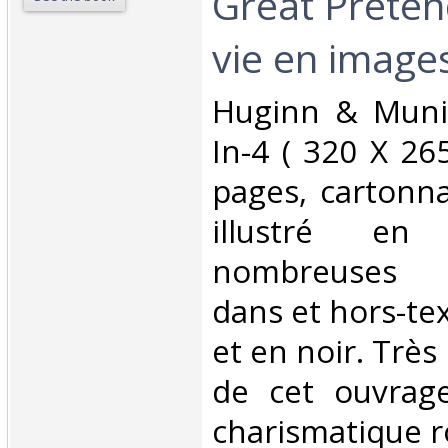
Great Preten
vie en images
‎Huginn & Muni
In-4 ( 320 X 2
pages, cartonna
illustré en
nombreuses p
dans et hors-te
et en noir. Très
de cet ouvrag
charismatique ro