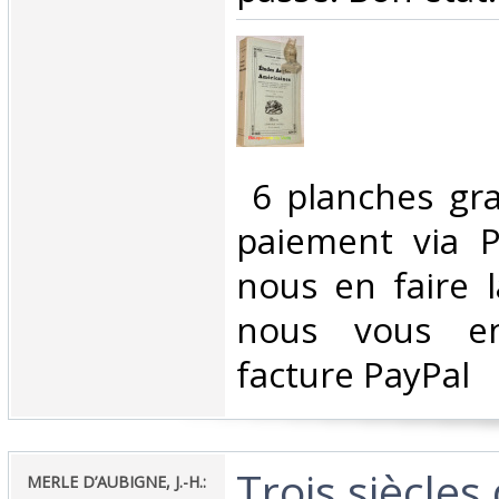
‎ 6 planches gr
paiement via Pa
nous en faire 
nous vous en
facture PayPal‎
‎Trois siècles
‎MERLE D’AUBIGNE, J.-H.:‎