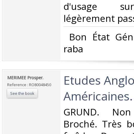
d'usage su
légèrement pass
‎ Bon État Gén
raba‎
‎Etudes Anglo
‎MERIMEE Prosper.‎
Reference : RO80048450
Américaines.‎
See the book
‎GRUND. Non 
Broché. Très b