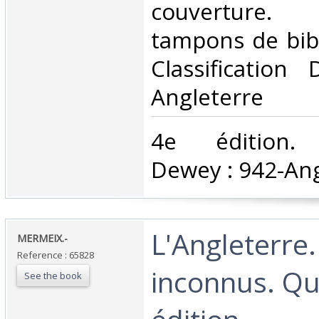
couverture
tampons de bibli
Classification
Angleterre‎
‎4e édition. C
Dewey : 942-Ang
‎L'Angleterre
‎MERMEIX.-‎
Reference : 65828
inconnus. Q
See the book