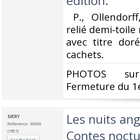
édition.‎
‎ P., Ollendorf
relié demi-toile 
avec titre dor
cachets. ‎
‎PHOTOS su
Fermeture du 1e
‎Les nuits ang
‎MERY ‎
Reference : 69365
Contes noctu
(1857)