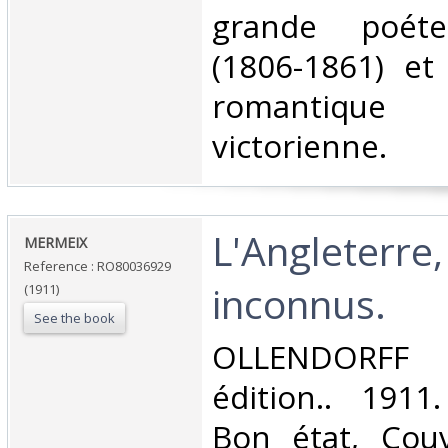
grande poéte
(1806-1861) et
romantique 
victorienne.‎
‎L'Angleterre
‎MERMEIX‎
Reference : RO80036929
inconnus.‎
(1911)
See the book
‎OLLENDORFF
édition.. 1911.
Bon état, Couv