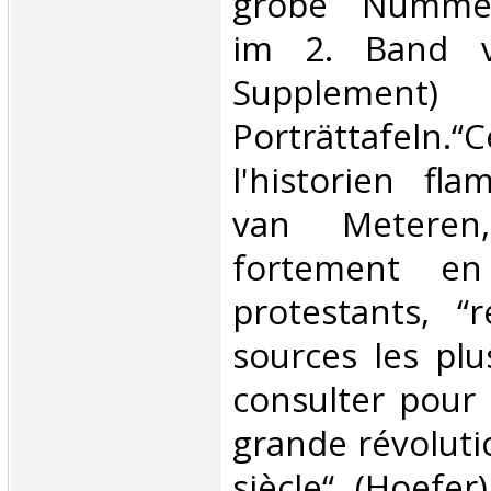
grobe Nummeri
im 2. Band v
Supplem
Porträttafeln
l'historien fl
van Meteren
fortement en
protestants, “
sources les plu
consulter pour l
grande révoluti
siècle“ (Hoefer