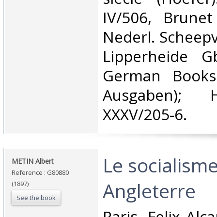
IV/506, Brunet 
Nederl. Scheepv
Lipperheide 
German Books
Ausgaben); 
XXXV/205-6. ‎
‎Le socialism
‎METIN Albert‎
Reference : G80880
Angleterre‎
(1897)
See the book
‎Paris, Felix Al