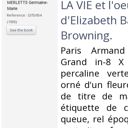
‎LA VIE et l'o
‎MERLETTE Germaine-
Marie‎
d'Elizabeth B
Reference : GITb954
(1905)
See the book
Browning.‎
‎Paris Armand
Grand in-8 X
percaline vert
orné d'un fleur
de titre de m
étiquette de 
queue, rel épo