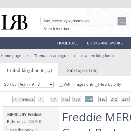
Search by criteria
HOME PAGE
BOOKS AND WORKS
Home page
Thematic catalogue
United kingdom
United kingdom (6327)
Sub topics (116)
Sort by
With images only
Nearby only
...
...
174
Previous
1
171
172
173
193
212
231
‎Freddie ME
‎MERCURY Freddie‎
Reference : 602948
See the book