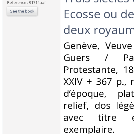
Reference : 91714aaf
Ecosse ou de
See the book
deux royaume
‎Genève, Veuve
Guers / Pari
Protestante, 18
XXIV + 367 p., r
d’époque, pl
relief, dos lé
avec titre 
exemplaire.‎