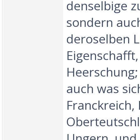
denselbige z
sondern auc
deroselben L
Eigenschafft,
Heerschung; 
auch was sic
Franckreich, 
Oberteutsch
Ungern, und