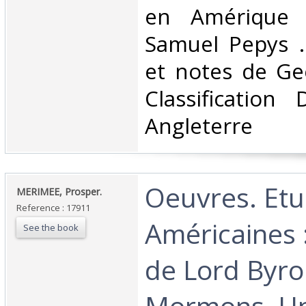
en Amérique 
Samuel Pepys ..
et notes de Ge
Classification
Angleterre‎
‎Oeuvres. Et
‎MERIMEE, Prosper. ‎
Reference : 17911
Américaines
See the book
de Lord Byro
Mormons, Un