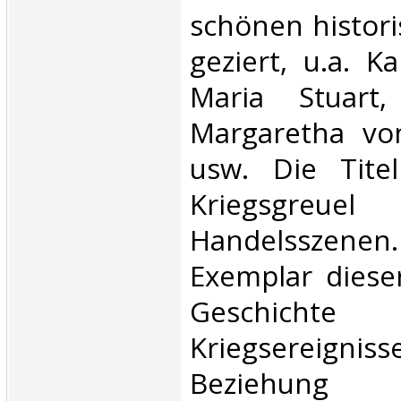
schönen histori
geziert, u.a. Kar
Maria Stuart,
Margaretha von
usw. Die Titel
Kriegsgr
Handelsszenen.
Exemplar diese
Geschic
Kriegserei
Beziehun