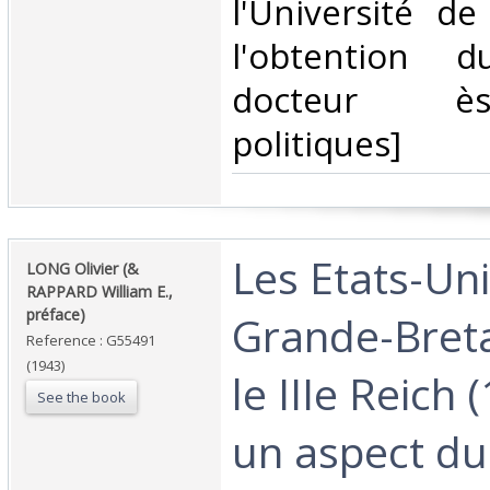
l'Université d
l'obtention 
docteur è
politiques]‎
‎Les Etats-Uni
‎LONG Olivier (&
RAPPARD William E.,
préface)‎
Grande-Bret
Reference : G55491
(1943)
le IIIe Reich
See the book
un aspect du 