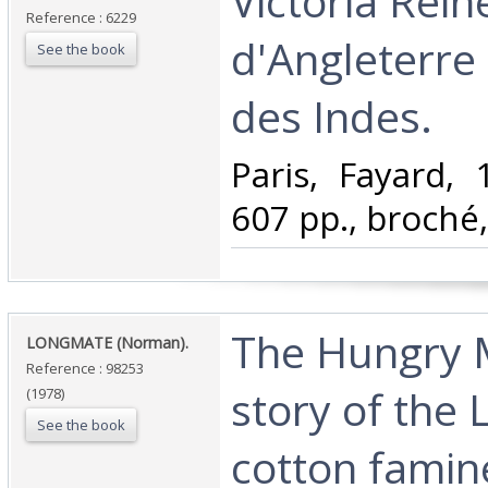
‎Victoria Rein
Reference : 6229
d'Angleterre
See the book
des Indes.‎
‎Paris, Fayard,
607 pp., broché,
‎The Hungry M
‎LONGMATE (Norman).‎
Reference : 98253
story of the 
(1978)
See the book
cotton famin