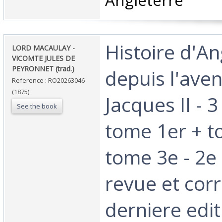
Angleterre‎
‎Histoire d'A
‎LORD MACAULAY -
VICOMTE JULES DE
PEYRONNET (trad.)‎
depuis l'ave
Reference : RO20263046
(1875)
Jacques II - 
See the book
tome 1er + t
tome 3e - 2e 
revue et corr
derniere edit