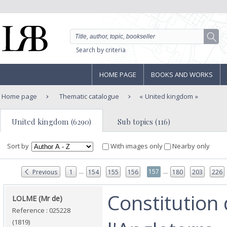
Search by criteria
HOME PAGE
BOOKS AND WORKS
Home page
Thematic catalogue
United kingdom
United kingdom (6290)
Sub topics (116)
Sort by
With images only
Nearby only
...
...
157
Previous
1
154
155
156
180
203
226
‎Constitution
‎LOLME (Mr de)‎
Reference : 025228
(1819)