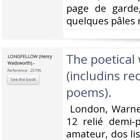
page de garde
quelques pâles r
‎The poetical
‎LONGFELLOW (Henry
Wadsworth).-‎
(includins re
Reference : 25795
See the book
poems).‎
‎ London, Warne
12 relié demi-p
amateur, dos lis