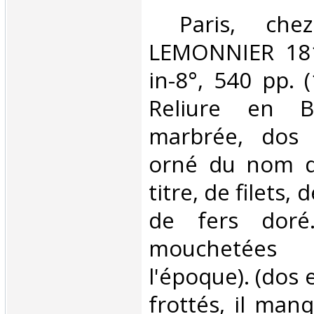
‎ Paris, ch
LEMONNIER 18
in-8°, 540 pp. (
Reliure en B
marbrée, dos 
orné du nom de
titre, de filets,
de fers doré.
mouchetées 
l'époque). (dos 
frottés, il man