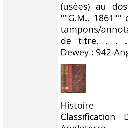
(usées) au dos
""G.M., 1861"" 
tampons/annota
de titre. . . .
Dewey : 942-Ang
‎Histoire d
Classification