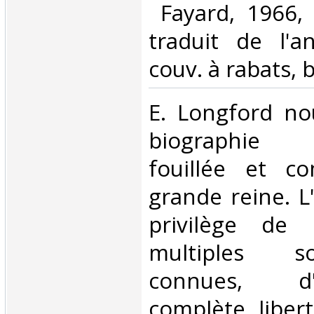
‎ Fayard, 1966,
traduit de l'an
couv. à rabats, b
‎E. Longford n
biographie 
fouillée et c
grande reine. L
privilège de
multiples s
connues, d
complète liber