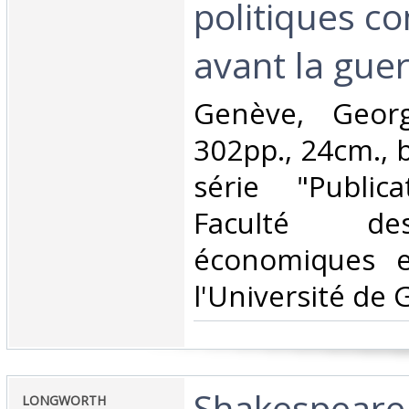
politiques c
avant la guer
‎Genève, Geo
302pp., 24cm., b
série "Public
Faculté de
économiques e
l'Université de 
‎Shakespeare
‎LONGWORTH