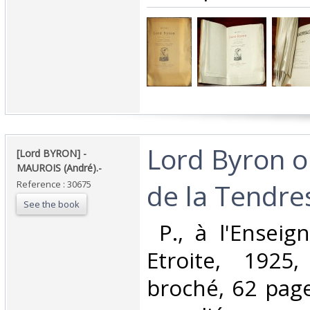
‎Lord Byron 
‎[Lord BYRON] -
MAUROIS (André).-‎
de la Tendres
Reference : 30675
See the book
‎ P., à l'Ensei
Etroite, 1925
broché, 62 page