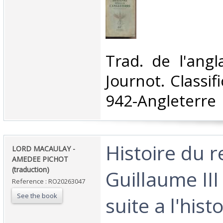
‎Trad. de l'ang
Journot. Classif
942-Angleterre‎
‎Histoire du 
‎LORD MACAULAY -
AMEDEE PICHOT
(traduction)‎
Guillaume III
Reference : RO20263047
See the book
suite a l'hist