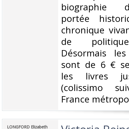
biographie 
portée histor
chronique vivan
de politiqu
Désormais les 
sont de 6 € s
les livres j
(colissimo su
France métropoli
‎LONGFORD Elizabeth‎