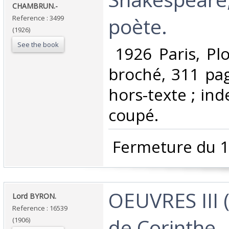
CHAMBRUN.-‎
poète. ‎
Reference : 3499
(1926)
See the book
‎ 1926 Paris, Pl
broché, 311 pag
hors-texte ; ind
coupé. ‎
‎ Fermeture du 1
‎OEUVRES III (
‎Lord BYRON. ‎
Reference : 16539
de Corinthe -
(1906)