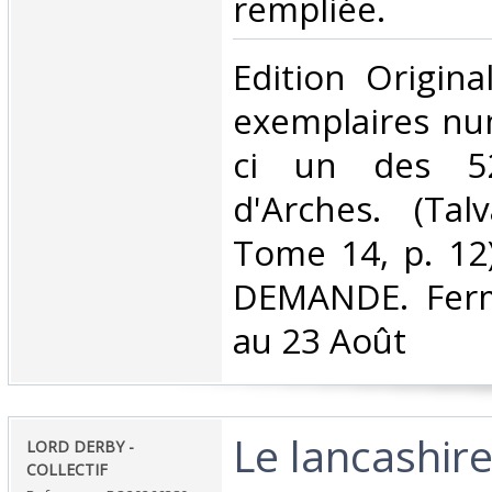
rempliée. ‎
‎Edition Origin
exemplaires num
ci un des 52
d'Arches. (Tal
Tome 14, p. 12
DEMANDE. Ferm
au 23 Août‎
‎Le lancashire
‎LORD DERBY -
COLLECTIF‎