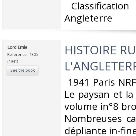
‎ Classificatio
Angleterre‎
‎HISTOIRE R
‎Lord Ernle‎
Reference : 1305
L'ANGLETERR
(1941)
See the book
‎ 1941 Paris NRF
Le paysan et la
volume in°8 br
Nombreuses ca
dépliante in-fin