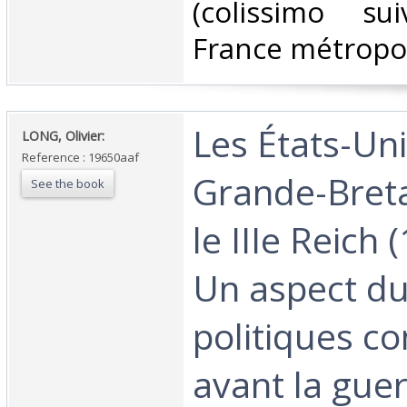
(colissimo su
France métropoli
‎Les États-Uni
‎LONG, Olivier:‎
Reference : 19650aaf
Grande-Bret
See the book
le IIIe Reich
Un aspect du 
politiques c
avant la guer