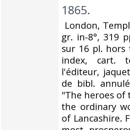
1865.‎
‎ London, Templ
gr. in-8°, 319 
sur 16 pl. hors 
index, cart. 
l'éditeur, jaquet
de bibl. annulé
"The heroes of t
the ordinary wo
of Lancashire. 
most prospero