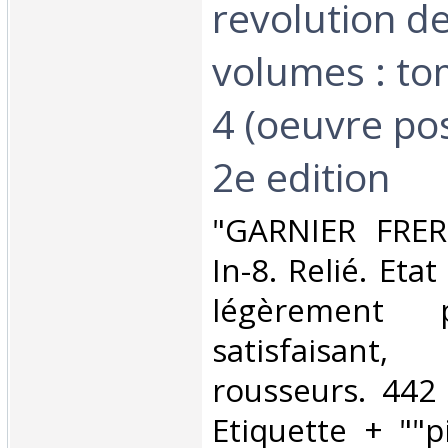
revolution de
volumes : to
4 (oeuvre po
2e edition‎
‎"GARNIER FRER
In-8. Relié. Eta
légèrement 
satisfaisan
rousseurs. 442
Etiquette + ""p