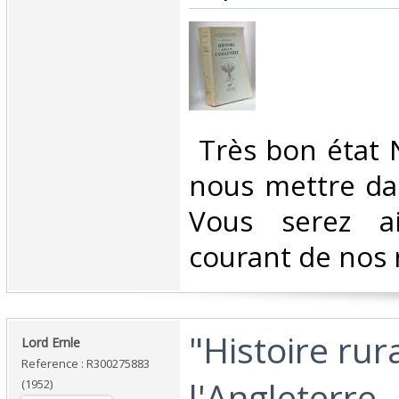
‎ Très bon état 
nous mettre dan
Vous serez a
courant de nos 
‎"Histoire rur
‎Lord Ernle‎
Reference : R300275883
l'Angleterre -
(1952)