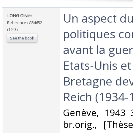
‎Un aspect du
‎LONG Olivier‎
Reference : G54652
politiques c
(1943)
See the book
avant la guer
Etats-Unis et
Bretagne deva
Reich (1934-1
‎Genève, 1943 
br.orig., [Thè