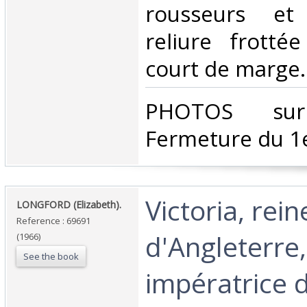
rousseurs et 
reliure frotté
court de marge. 
‎PHOTOS su
Fermeture du 1e
‎Victoria, rein
‎LONGFORD (Elizabeth).‎
Reference : 69691
d'Angleterre,
(1966)
See the book
impératrice d