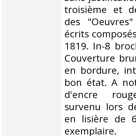
troisième et d
des "Oeuvres"
écrits composés
1819. In-8 bro
Couverture brun
en bordure, int
bon état. A no
d'encre rou
survenu lors de
en lisière de 6
exemplaire. ‎