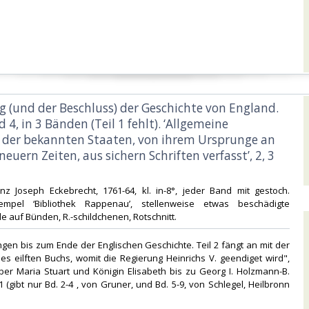
ng (und der Beschluss) der Geschichte von England.
nd 4, in 3 Bänden (Teil 1 fehlt). ‘Allgemeine
 der bekannten Staaten, von ihrem Ursprunge an
 neuern Zeiten, aus sichern Schriften verfasst’, 2, 3
anz Joseph Eckebrecht, 1761-64, kl. in-8°, jeder Band mit gestoch.
Stempel ‘Bibliothek Rappenau’, stellenweise etwas beschädigte
 auf Bünden, R.-schildchenen, Rotschnitt.‎
gen bis zum Ende der Englischen Geschichte. Teil 2 fängt an mit der
es eilften Buchs, womit die Regierung Heinrichs V. geendiget wird",
ber Maria Stuart und Königin Elisabeth bis zu Georg I. Holzmann-B.
1 (gibt nur Bd. 2-4 , von Gruner, und Bd. 5-9, von Schlegel, Heilbronn