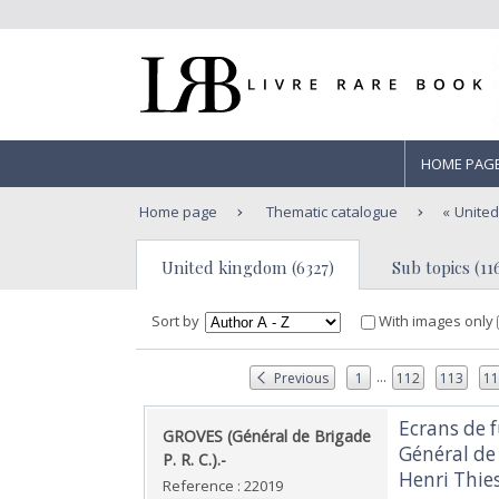
HOME PAG
Home page
Thematic catalogue
Unite
United kingdom (6327)
Sub topics (11
Sort by
With images only
...
Previous
1
112
113
1
‎Ecrans de
‎GROVES (Général de Brigade
Général de 
P. R. C.).-‎
Henri Thies.
Reference : 22019