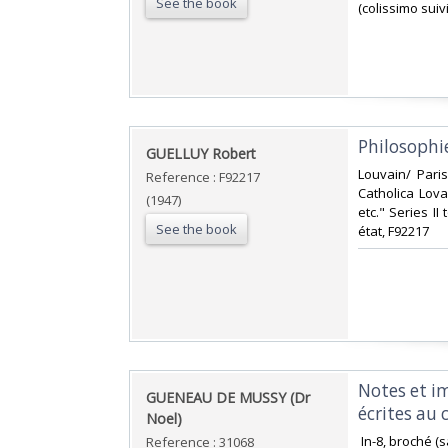
See the book
(colissimo suiv
‎Philosoph
‎GUELLUY Robert‎
‎Louvain/ Pari
Reference : F92217
Catholica Lova
(1947)
etc." Series II
See the book
état, F92217‎
‎Notes et 
‎GUENEAU DE MUSSY (Dr
écrites au 
Noel)‎
‎ In-8, broché 
Reference : 31068