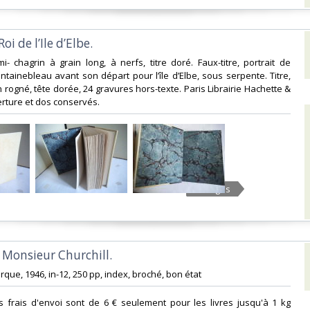
i de l’Ile d’Elbe. ‎
mi- chagrin à grain long, à nerfs, titre doré. Faux-titre, portrait de
tainebleau avant son départ pour l’île d’Elbe, sous serpente. Titre,
 rogné, tête dorée, 24 gravures hors-texte. Paris Librairie Hachette &
rture et dos conservés. ‎
8 Images
e Monsieur Churchill.‎
arque, 1946, in-12, 250 pp, index, broché, bon état‎
s frais d'envoi sont de 6 € seulement pour les livres jusqu'à 1 kg