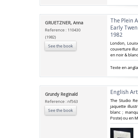
‎The Plein 
‎GRUETZNER, Anna‎
Early Twen
Reference : 110430
1982‎
(1982)
‎London, Louis
See the book
couverture illu
en noir & blanc
‎Texte en angla
‎English Art
‎Grundy Reginald‎
‎The Studio Re
Reference : nf563
jaquette illust
See the book
blanc ; manque
Poste) ou en M