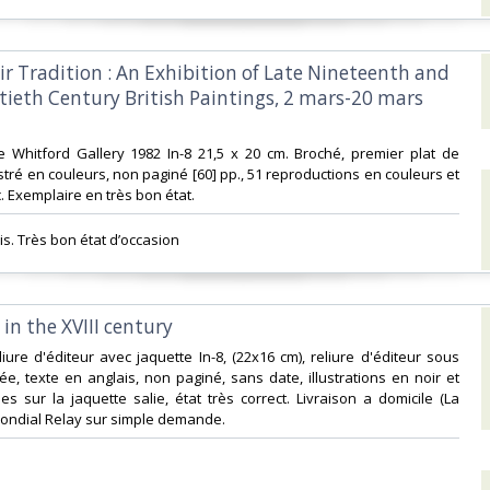
Air Tradition : An Exhibition of Late Nineteenth and
tieth Century British Paintings, 2 mars-20 mars
e Whitford Gallery 1982 In-8 21,5 x 20 cm. Broché, premier plat de
stré en couleurs, non paginé [60] pp., 51 reproductions en couleurs et
. Exemplaire en très bon état.‎
is. Très bon état d’occasion ‎
 in the XVIII century‎
liure d'éditeur avec jaquette In-8, (22x16 cm), reliure d'éditeur sous
rée, texte en anglais, non paginé, sans date, illustrations en noir et
s sur la jaquette salie, état très correct. Livraison a domicile (La
ondial Relay sur simple demande.‎