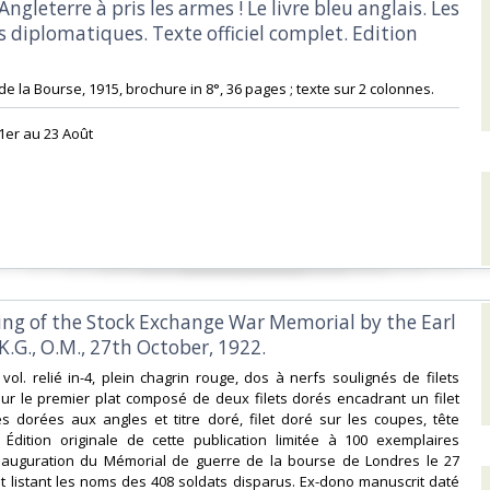
Angleterre à pris les armes ! Le livre bleu anglais. Les
 diplomatiques. Texte officiel complet. Edition
e de la Bourse, 1915, brochure in 8°, 36 pages ; texte sur 2 colonnes. ‎
1er au 23 Août‎
ling of the Stock Exchange War Memorial by the Earl
K.G., O.M., 27th October, 1922. ‎
1 vol. relié in-4, plein chagrin rouge, dos à nerfs soulignés de filets
ur le premier plat composé de deux filets dorés encadrant un filet
s dorées aux angles et titre doré, filet doré sur les coupes, tête
 Édition originale de cette publication limitée à 100 exemplaires
inauguration du Mémorial de guerre de la bourse de Londres le 27
t listant les noms des 408 soldats disparus. Ex-dono manuscrit daté