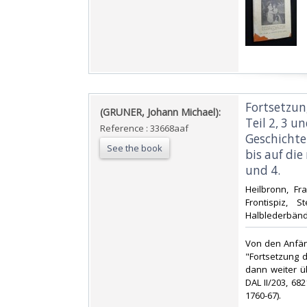
‎Fortsetzu
‎(GRUNER, Johann Michael): ‎
Teil 2, 3 u
Reference : 33668aaf
Geschichte
See the book
bis auf die
und 4. ‎
‎Heilbronn, Fr
Frontispiz, 
Halblederbände
‎Von den Anfän
"Fortsetzung d
dann weiter ü
DAL II/203, 682
1760-67). ‎