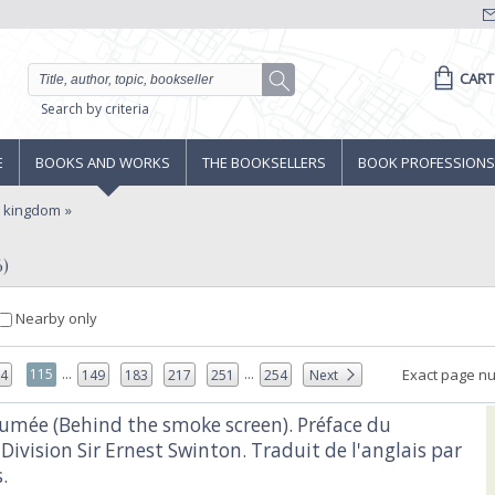
CART
Search by criteria
E
BOOKS AND WORKS
THE BOOKSELLERS
BOOK PROFESSIONS
d kingdom
6)
Nearby only
...
...
115
Exact page n
14
149
183
217
251
254
Next
 fumée (Behind the smoke screen). Préface du
Division Sir Ernest Swinton. Traduit de l'anglais par
‎