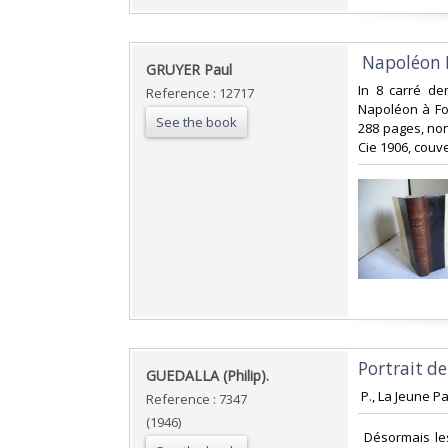
‎ Napoléon Ro
‎GRUYER Paul ‎
‎In 8 carré de
Reference : 12717
Napoléon à Fon
See the book
288 pages, non
Cie 1906, couve
‎Portrait d
‎GUEDALLA (Philip).‎
‎ P., La Jeune P
Reference : 7347
(1946)
‎ Désormais le