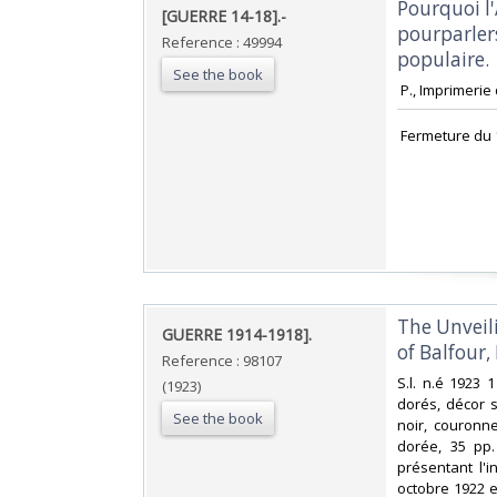
‎Pourquoi l'
‎[GUERRE 14-18].-‎
pourparlers
Reference : 49994
populaire.‎
See the book
‎ P., Imprimeri
‎ Fermeture du 
‎The Unvei
‎GUERRE 1914-1918].‎
of Balfour, 
Reference : 98107
‎S.l. n.é 1923 
(1923)
dorés, décor s
See the book
noir, couronne
dorée, 35 pp.
présentant l'
octobre 1922 e