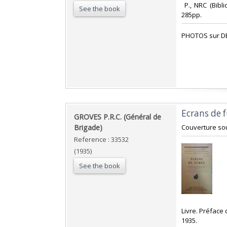
‎ P., NRC (Bibl
See the book
285pp. ‎
‎PHOTOS sur D
‎Ecrans de 
‎GROVES P.R.C. (Général de
Brigade) ‎
‎Couverture sou
Reference : 33532
(1935)
See the book
‎Livre. Préface
1935.‎