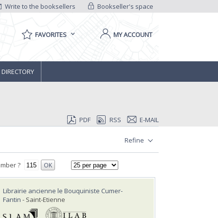
Write to the booksellers
Bookseller's space
FAVORITES
MY ACCOUNT
 DIRECTORY
PDF
RSS
E-MAIL
Refine
umber ?
OK
Librairie ancienne le Bouquiniste Cumer-
Fantin
- Saint-Etienne