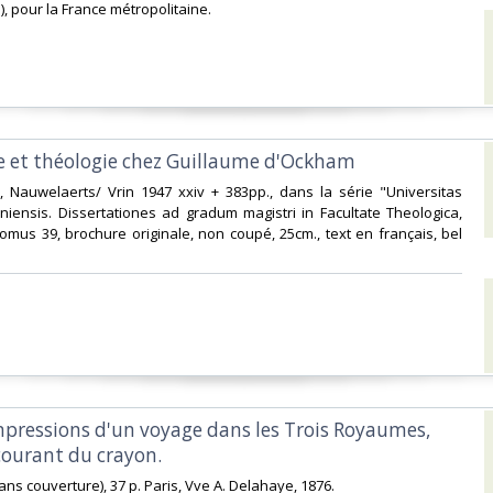
i), pour la France métropolitaine.‎
ie et théologie chez Guillaume d'Ockham‎
s, Nauwelaerts/ Vrin 1947 xxiv + 383pp., dans la série "Universitas
niensis. Dissertationes ad gradum magistri in Facultate Theologica,
 tomus 39, brochure originale, non coupé, 25cm., text en français, bel
impressions d'un voyage dans les Trois Royaumes,
courant du crayon.‎
(sans couverture), 37 p. Paris, Vve A. Delahaye, 1876.‎