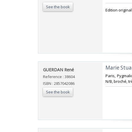
See the book
‎Edition origi
‎Marie Stua
‎GUERDAN René‎
‎Paris, Pygmal
Reference : 38604
N/B, broché, tr
ISBN : 2857042086
See the book