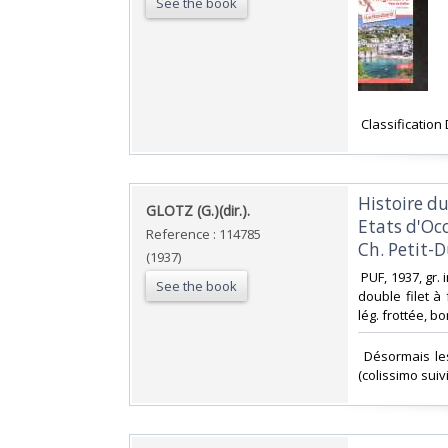
See the book
‎ Classificatio
‎Histoire d
‎GLOTZ (G.)(dir.).‎
Etats d'Occ
Reference : 114785
Ch. Petit-Du
(1937)
‎ PUF, 1937, gr.
See the book
double filet à
lég. frottée, bo
‎ Désormais le
(colissimo suiv