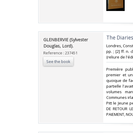
‎The Diaries
‎GLENBERVIE (Sylvester
Douglas, Lord).‎
‎Londres, Const
pp. ; [2] ff. n
Reference : 237451
(reliure de l'édit
See the book
‎Première pub
premier et un
quoique de faç
partielle l'av
volumes manu
Communes irlan
Pitt le Jeune 
DE RETOUR LE
PAIEMENT, NOU