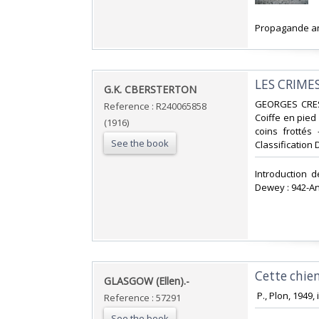
‎Propagande an
‎LES CRIME
‎G.K. CBERSTERTON‎
‎GEORGES CRES
Reference : R240065858
Coiffe en pied 
(1916)
coins frottés 
See the book
Classification 
‎Introduction 
Dewey : 942-An
‎Cette chie
‎GLASGOW (Ellen).-‎
‎ P., Plon, 1949
Reference : 57291
See the book