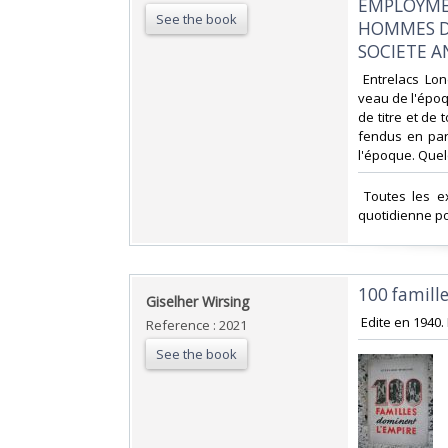
EMPLOYMEN
See the book
HOMMES DA
SOCIETE AN
‎ Entrelacs Lo
veau de l'époqu
de titre et de
fendus en par
l'époque. Quel
‎ Toutes les 
quotidienne po
‎100 famill
‎Giselher Wirsing‎
‎ Edite en 1940
Reference : 2021
See the book