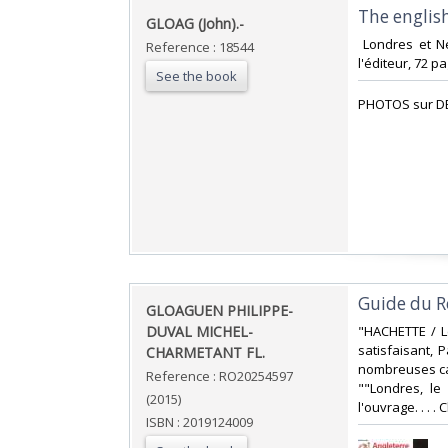
‎The english
‎GLOAG (John).-‎
‎ Londres et N
Reference : 18544
l'éditeur, 72 p
See the book
‎PHOTOS sur D
‎Guide du R
‎GLOAGUEN PHILIPPE-
DUVAL MICHEL-
‎"HACHETTE / L
satisfaisant, 
CHARMETANT FL.‎
nombreuses car
Reference : RO20254597
""Londres, le
(2015)
l'ouvrage. . . .
ISBN : 2019124009