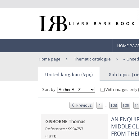
HOME PAG
Home page
Thematic catalogue
Unite
United kingdom (6319)
Sub topics (11
Sort by
With images only
...
Previous
1
108
109
1
‎AN ENQUI
‎GISBORNE Thomas‎
MIDDLE CL
Reference : 9994757
FROM THEI
(1811)