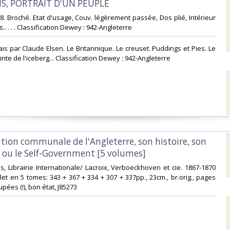
IS, PORTRAIT D'UN PEUPLE‎
n-8. Broché. Etat d'usage, Couv. légèrement passée, Dos plié, Intérieur
.. . . . Classification Dewey : 942-Angleterre‎
lais par Claude Elsen. Le Britannique. Le creuset. Puddings et Pies. Le
ointe de l'iceberg... Classification Dewey : 942-Angleterre‎
ution communale de l'Angleterre, son histoire, son
 ou le Self-Government [5 volumes]‎
es, Librairie Internationale/ Lacroix, Verboeckhoven et cie. 1867-1870
t en 5 tomes: 343 + 367 + 334 + 307 + 337pp., 23cm., br.orig., pages
pées (!), bon état, J85273‎