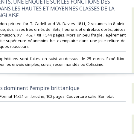
TS. UNE ENQUETE SUR LES FONCTIONS DES
NS LES HAUTES ET MOYENNES CLASSES DE LA
GLAISE.‎
ndon printed for T. Cadell and W. Davies 1811, 2 volumes In-8 plein
e, dos lisses trés ornés de filets, fleurons et entrelacs dorés, piéces
 tomaison. XV + 462 + XII + 544 pages. Mors un peu fragile, légérement
tie supérieure néanmoins bel exemplaire dans une jolie reliure de
ques rousseurs.‎
expéditions sont faites en suivi au-dessus de 25 euros. Expédition
ur les envois simples, suivis, recommandés ou Colissimo. ‎
es dominent l'empire brittanique‎
. Format 14x21 cm, broche, 102 pages. Couverture salie. Bon etat.‎