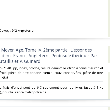
n Dewey : 942-Angleterre‎
u Moyen Age. Tome IV. 2ème partie : L'essor des
ident. France, Angleterre, Péninsule ibérique. Par
taillis et P. Guinard.‎
 in-8°, 403 pp, index, broché, reliure demi-toile citron à coins, fleuron et
 froid, pièce de titre basane carmin, couv. conservées, pièce de titre
n état‎
s frais d'envoi sont de 6 € seulement pour les livres jusqu'à 1 kg
i), pour la France métropolitaine.‎