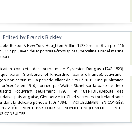
. Edited by Francis Bickley‎
able, Boston & New York, Houghton Mifflin, 1928 2 vol. in-8, viii pp., 416
. ch., 417 pp., avec deux portraits-frontispices, percaline Bradel marine
eur). ‎
lication complète des journaux de Sylvester Douglas (1743-1823),
ique baron Glenbervie of Kincardine (pairie d'Irlande), couvrant -
on non continue - la période allant de 1793 à 1819. Une publication
ait précédée en 1910, donnée par Walter Sichel sur la base de deux
scrits (couvrant seulement 1793 ; et 1811-1815).Député des
daise, puis anglaise, Glenbervie fut Chief secretary for Ireland sous
pendant la délicate période 1793-1794. - - ACTUELLEMENT EN CONGÉS,
 17 AOÛT - VENTE PAR CORRESPONDANCE UNIQUEMENT - LIEN DE
S CONSULTER.‎