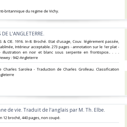
ti-britannique du regime de Vichy. ‎
S DE L'ANGLETERRE.‎
 & CIE. 1916. In-8. Broché. Etat d'usage, Couv. légèrement passée,
abîmée, Intérieur acceptable. 273 pages - annotation sur le 1er plat -
- illustration en noir et blanc sous serpente en frontispice.. . . .
Dewey : 942-Angleterre‎
de Charles Sarolea - Traduction de Charles Grolleau. Classification
gleterre‎
nne de vie. Traduit de l'anglais par M. Th. Elbe.‎
, in 12 broché, 440 pages, non coupé. ‎