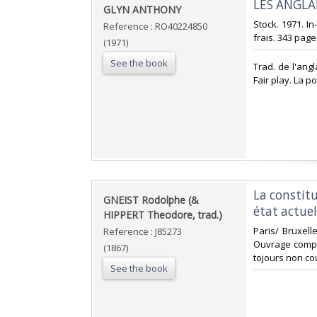
‎LES ANGLA
‎GLYN ANTHONY‎
‎Stock. 1971. I
Reference : RO40224850
frais. 343 pages
(1971)
See the book
‎Trad. de l'ang
Fair play. La p
‎La constit
‎GNEIST Rodolphe (&
état actuel
HIPPERT Theodore, trad.)‎
‎Paris/ Bruxell
Reference : J85273
Ouvrage comple
(1867)
tojours non cou
See the book