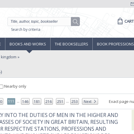
CART
Search by criteria
E
BOOKS AND WORKS
THE BOOKSELLERS
BOOK PROFESSIONS
d kingdom
6)
Nearby only
...
...
111
Exact page n
10
146
181
216
251
253
Next
RY INTO THE DUTIES OF MEN IN THE HIGHER AND
ASSES OF SOCIETY IN GREAT BRITAIN, RESULTING
R RESPECTIVE STATIONS, PROFESSIONS AND