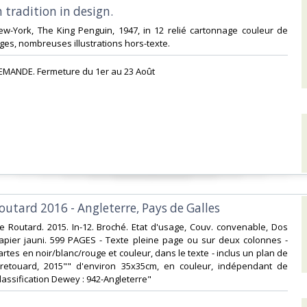
 tradition in design.‎
ew-York, The King Penguin, 1947, in 12 relié cartonnage couleur de
ages, nombreuses illustrations hors-texte. ‎
EMANDE. Fermeture du 1er au 23 Août‎
outard 2016 - Angleterre, Pays de Galles‎
e Routard. 2015. In-12. Broché. Etat d'usage, Couv. convenable, Dos
Papier jauni. 599 PAGES - Texte pleine page ou sur deux colonnes -
tes en noir/blanc/rouge et couleur, dans le texte - inclus un plan de
 retouard, 2015"" d'environ 35x35cm, en couleur, indépendant de
 Classification Dewey : 942-Angleterre"‎