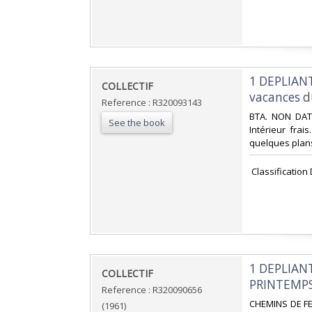
‎1 DEPLIANT
‎COLLECTIF‎
vacances 
Reference : R320093143
‎BTA. NON DATE
See the book
Intérieur fra
quelques plans 
‎ Classificatio
‎1 DEPLIAN
‎COLLECTIF‎
PRINTEMPS 
Reference : R320090656
‎CHEMINS DE FE
(1961)