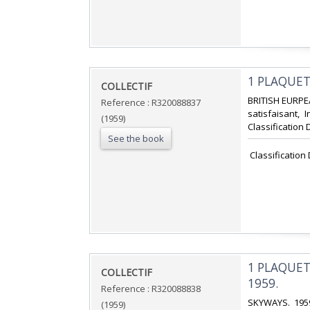
‎1 PLAQUET
‎COLLECTIF‎
‎BRITISH EURPE
Reference : R320088837
satisfaisant, 
(1959)
Classification 
See the book
‎ Classificatio
‎1 PLAQUET
‎COLLECTIF‎
1959.‎
Reference : R320088838
‎SKYWAYS. 1959
(1959)