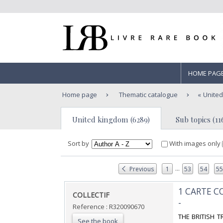
HOME PAG
Home page
Thematic catalogue
Unite
United kingdom (6289)
Sub topics (11
Sort by
With images only
...
Previous
1
53
54
5
‎1 CARTE C
‎COLLECTIF‎
-‎
Reference : R320090670
‎THE BRITISH 
See the book