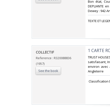
Bon état, Cou
DEPLIANTE en c
Dewey : 942-An
‎TEXTE ET LEGE
‎1 CARTE 
‎COLLECTIF‎
‎TRUST HOUSES 
Reference : R320088836
satisfaisant, 
(1957)
environ avec a
See the book
Angleterre‎
‎ Classificatio