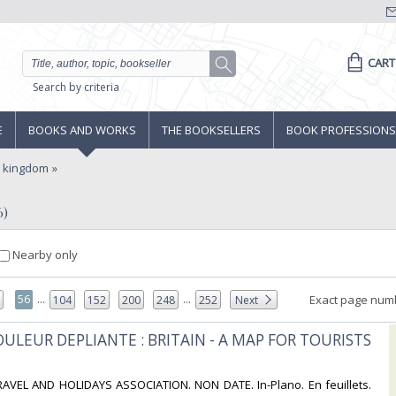
CART
Search by criteria
E
BOOKS AND WORKS
THE BOOKSELLERS
BOOK PROFESSIONS
d kingdom
6)
Nearby only
...
...
56
Exact page num
5
104
152
200
248
252
Next
OULEUR DEPLIANTE : BRITAIN - A MAP FOR TOURISTS
TRAVEL AND HOLIDAYS ASSOCIATION. NON DATE. In-Plano. En feuillets.