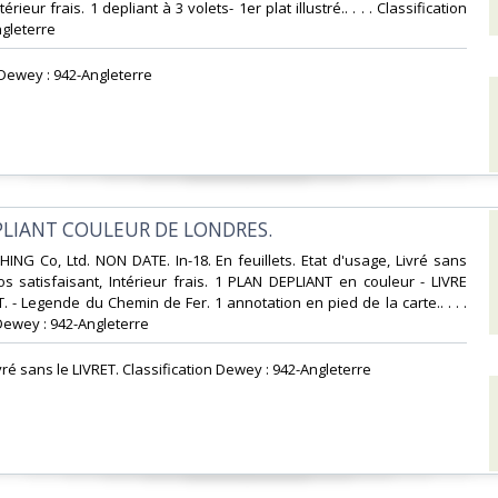
térieur frais. 1 depliant à 3 volets- 1er plat illustré.. . . . Classification
gleterre‎
n Dewey : 942-Angleterre‎
EPLIANT COULEUR DE LONDRES.‎
HING Co, Ltd. NON DATE. In-18. En feuillets. Etat d'usage, Livré sans
s satisfaisant, Intérieur frais. 1 PLAN DEPLIANT en couleur - LIVRE
. - Legende du Chemin de Fer. 1 annotation en pied de la carte.. . . .
Dewey : 942-Angleterre‎
vré sans le LIVRET. Classification Dewey : 942-Angleterre‎