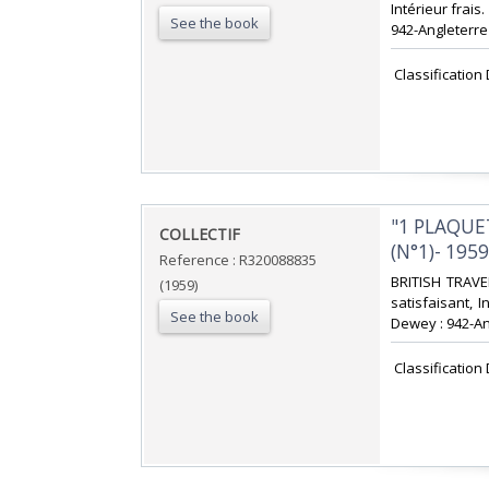
Intérieur frais
See the book
942-Angleterre‎
‎ Classificatio
‎"1 PLAQU
‎COLLECTIF‎
(N°1)- 1959.
Reference : R320088835
‎BRITISH TRAVE
(1959)
satisfaisant, I
See the book
Dewey : 942-An
‎ Classificatio