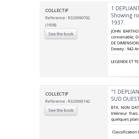
‎1 DEPLIA
‎COLLECTIF‎
Showing ro
Reference : R320090702
1937.‎
(1938)
‎JOHN BARTHOL
See the book
convenable, D
DE DIMENSION 9
Dewey : 942-An
‎LEGENDE ET TE
‎"1 DEPLIA
‎COLLECTIF‎
SUD OUEST
Reference : R320093142
‎BTA. NON DATE
See the book
Intérieur fra
quelques plans 
‎ Classificatio