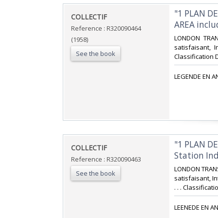
‎"1 PLAN 
‎COLLECTIF‎
AREA includ
Reference : R320090464
‎LONDON TRANS
(1958)
satisfaisant, 
See the book
Classification 
‎LEGENDE EN AN
‎"1 PLAN 
‎COLLECTIF‎
Station In
Reference : R320090463
‎LONDON TRANSP
See the book
satisfaisant, I
. . . Classifica
‎LEENEDE EN AN