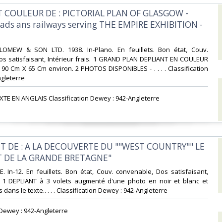
NT COULEUR DE : PICTORIAL PLAN OF GLASGOW -
ads ans railways serving THE EMPIRE EXHIBITION -
OMEW & SON LTD. 1938. In-Plano. En feuillets. Bon état, Couv.
os satisfaisant, Intérieur frais. 1 GRAND PLAN DEPLIANT EN COULEUR
0 Cm X 65 Cm environ. 2 PHOTOS DISPONIBLES - . . . . Classification
gleterre‎
XTE EN ANGLAIS Classification Dewey : 942-Angleterre‎
NT DE : A LA DECOUVERTE DU ""WEST COUNTRY"" LE
 DE LA GRANDE BRETAGNE"‎
. In-12. En feuillets. Bon état, Couv. convenable, Dos satisfaisant,
is. 1 DEPLIANT à 3 volets augmenté d'une photo en noir et blanc et
dans le texte.. . . . Classification Dewey : 942-Angleterre‎
n Dewey : 942-Angleterre‎