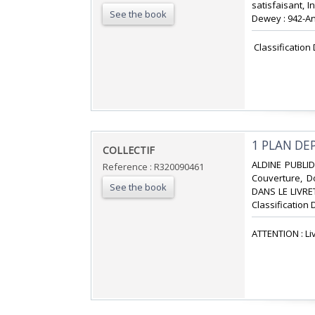
satisfaisant, In
See the book
Dewey : 942-An
‎ Classificatio
‎1 PLAN D
‎COLLECTIF‎
‎ALDINE PUBLID
Reference : R320090461
Couverture, Do
See the book
DANS LE LIVRET
Classification 
‎ATTENTION : Li