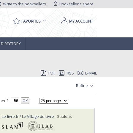
Write to the booksellers
Bookseller's space
FAVORITES
MY ACCOUNT
 DIRECTORY
PDF
RSS
E-MAIL
Refine
ber ?
OK
Le-livre.fr / Le Village du Livre
- Sablons