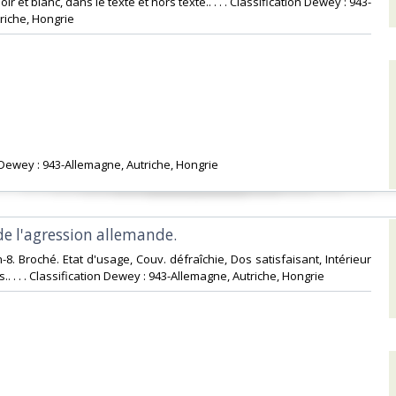
ir et blanc, dans le texte et hors texte.. . . . Classification Dewey : 943-
iche, Hongrie‎
n Dewey : 943-Allemagne, Autriche, Hongrie‎
 de l'agression allemande.‎
n-8. Broché. Etat d'usage, Couv. défraîchie, Dos satisfaisant, Intérieur
s.. . . . Classification Dewey : 943-Allemagne, Autriche, Hongrie‎