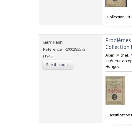
‎"Collection ""
‎Problèmes 
‎Berr Henri‎
Collection 
Reference : R300285573
‎Albin Michel.
(1946)
Intérieur accep
See the book
Hongrie‎
‎ Classificatio