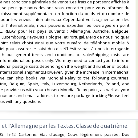
à nos conditions générales de vente :Les frais de port sont affichés à
f. Il se peut que nous devions vous contacter pour vous informer du
anchissement supplémentaire en fonction du poids et du nombre de
ut pour les envois internationaux Cependant vu l'augmentation des
x à l'internationale, nous pouvons expédier les ouvrages en point
L RELAY pour les pays suivants : Allemagne, Autriche, Belgique,
e, Luxembourg, Pays-Bas, Pologne, et Portugal. Merci de nous indiquer
point relais choisi ainsi que votre numéro de téléphone mobile &
el pour assurer le suivi du colis.N'hésitez pas à nous interroger.In
th our general terms and conditions of sale:Shipping costs are
 informational purposes only. We may need to contact you to inform
itional postage costs depending on the weight and number of books,
 international shipments.However, given the increase in international
 we can ship books via Mondial Relay to the following countries:
ria, Belgium, Spain, Italy, Luxembourg, Netherlands, Poland, and
se provide us with your chosen Mondial Relay point, as well as your
number and email address to ensure package tracking.Please feel
 us with any questions‎
 et l'Allemagne par les Textes. Classe de quatrième.‎
25. In-12. Cartonné. Etat d'usage, Couv. légèrement passée, Dos