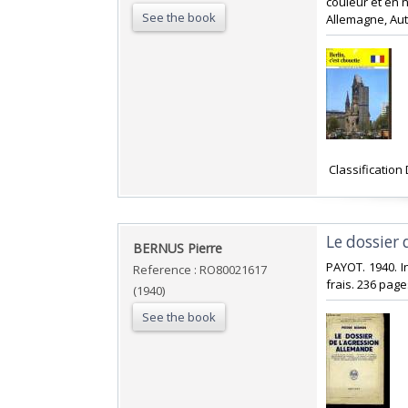
couleur et en no
See the book
Allemagne, Autr
‎ Classificatio
‎Le dossier
‎BERNUS Pierre‎
‎PAYOT. 1940. I
Reference : RO80021617
frais. 236 page
(1940)
See the book