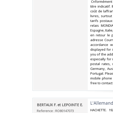
‎ Cnformément 
titre indicati
coût de laffr
livres, surto
tarifs postau
relais MONDIA
Espagne, Itali
en retour le 
adresse Courri
accordance wi
displayed for
you of the add
especially for
postal rates,
Germany, Aust
Portugal. Plea
mobile phone 
free to contact
‎L'Allemand
‎BERTAUX F. et LEPOINTE E.‎
‎HACHETTE. 19
Reference : RO80147073