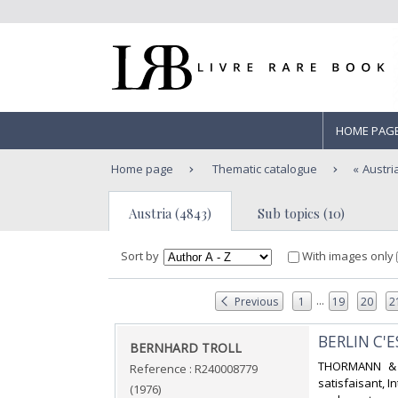
HOME PAG
Home page
Thematic catalogue
Austri
Austria (4843)
Sub topics (10)
Sort by
With images only
...
Previous
1
19
20
2
‎BERLIN C'
‎BERNHARD TROLL‎
‎THORMANN & 
Reference : R240008779
satisfaisant, I
(1976)