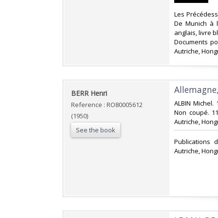
‎Les Précédesse
De Munich à l'
anglais, livre 
Documents pour
Autriche, Hongr
‎Allemagne, 
‎BERR Henri‎
‎ALBIN Michel. 
Reference : RO80005612
Non coupé. 112
(1950)
Autriche, Hongr
See the book
‎Publications
Autriche, Hongr