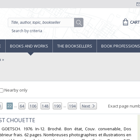
CART
Search by criteria
E
BOOKS AND WORKS
THE BOOKSELLERS
BOOK PROFESSIONS
a
Nearby only
...
...
22
Exact page numb
1
64
106
148
190
194
Next
EST CHOUETTE‎
GOETSCH. 1976. In-12. Broché. Bon état, Couv. convenable, Dos
ntérieur frais. 62 pages. Nombreuses photographies et illustrations en