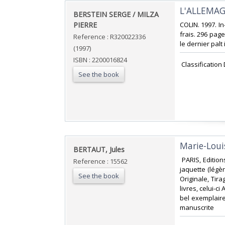
‎L'ALLEMAG
‎BERSTEIN SERGE / MILZA
PIERRE‎
‎COLIN. 1997. I
frais. 296 pag
Reference : R320022336
le dernier palt 
(1997)
ISBN : 2200016824
‎ Classificatio
See the book
‎Marie-Loui
‎BERTAUT, Jules‎
‎ PARIS, Editio
Reference : 15562
jaquette (légèr
See the book
Originale, Tir
livres, celui-c
bel exemplaire
manuscrite‎