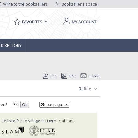
Write to the booksellers
Bookseller's space
FAVORITES
MY ACCOUNT
 DIRECTORY
PDF
RSS
E-MAIL
Refine
er ?
OK
Le-livre.fr / Le Village du Livre
- Sablons