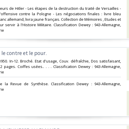
urs de Hitler - Les étapes de la destruction du traité de Versailles -
offensive contre la Pologne - Les négociations finales : livre bleu
blanc allemand, livra jaune français. Collection de Mémoires , Etudes et
 servir à l'Histoire Militaire. Classification Dewey : 943-Allemagne,
ie‎
le contre et le pour.‎
1950. In-12. Broché. Etat d'usage, Couv. défraîchie, Dos satisfaisant,
 pages. Coiffes usées.. . . . Classification Dewey : 943-Allemagne,
ie‎
 de la Revue de Synthèse. Classification Dewey : 943-Allemagne,
ie‎