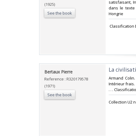
satisfaisant, 
(1925)
dans le texte 
See the book
Hongrie‎
‎ Classificatio
‎La civilis
‎Bertaux Pierre‎
‎Armand Colin.
Reference : R320179578
Intérieur frais
(1971)
. . . Classific
See the book
‎Collection U2 