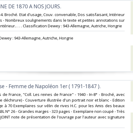
NE DE 1870 A NOS JOURS.‎
n-4. Broché. Etat d'usage, Couv. convenable, Dos satisfaisant, Intérieur
es - Nombreux soulignements dans le texte et petites annotations sur
intérieur.. . . . Classification Dewey : 943-Allemagne, Autriche, Hongrie‎
n Dewey : 943-Allemagne, Autriche, Hongrie‎
se - Femme de Napoléon 1er ( 1791-1847 ).‎
ns de France, "Coll. Les reines de France" - 1940 - In-8° - Broché, avec
e déchirure) - Couverture illustrée d'un portrait noir et blanc - Edition
age à 70 Exemplaires sur vélin de rives H.C. pour les Amis des beaux
i ABL N° 26 - Grandes marges - 323 pages - Exemplaire non coupé - Très
JOINT note de présentation de l'ouvrage par l'auteur avec signature