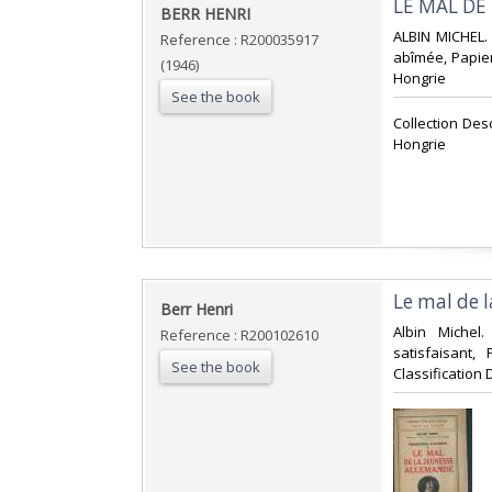
‎LE MAL DE
‎BERR HENRI‎
‎ALBIN MICHEL.
Reference : R200035917
abîmée, Papier 
(1946)
Hongrie‎
See the book
‎Collection Des
Hongrie‎
‎Le mal de 
‎Berr Henri‎
‎Albin Michel
Reference : R200102610
satisfaisant,
See the book
Classification 