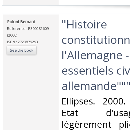
‎"Histoire
‎Poloni Bernard‎
Reference : R300285609
constitutionn
(2000)
ISBN : 2729879293
l'Allemagne -
See the book
essentiels civ
allemande"""
‎Ellipses. 2000
Etat d'us
légèrement pli