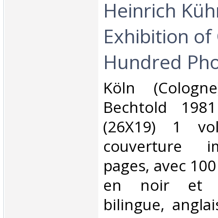
Heinrich Küh
Exhibition of
Hundred Pho
‎Köln (Colog
Bechtold 198
(26X19) 1 vo
couverture i
pages, avec 100
en noir et b
bilingue, angla