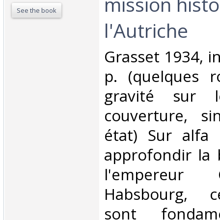
mission hist
See the book
l'Autriche‎
‎Grasset 1934, i
p. (quelques r
gravité sur 
couverture, s
état) Sur alfa
approfondir la 
l'empereur 
Habsbourg, c
sont fondame