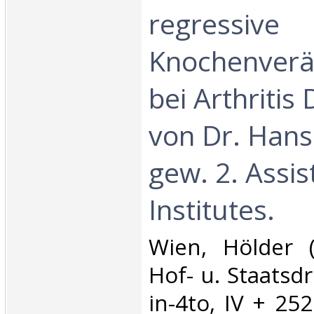
regressive
Knochenver
bei Arthriti
von Dr. Hans
gew. 2. Assi
Institutes.‎
‎Wien, Hölder (k
Hof- u. Staatsdr
in-4to, IV + 25