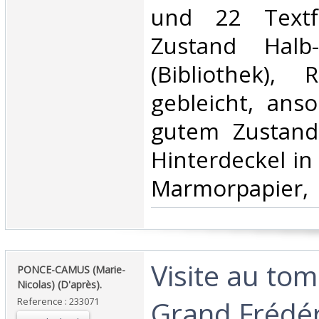
und 22 Textfi
Zustand Halb-
(Bibliothek),
gebleicht, ans
gutem Zustand
Hinterdeckel i
Marmorpapier,‎
‎Visite au t
‎PONCE-CAMUS (Marie-
Nicolas) (D'après).‎
Grand Frédéri
Reference : 233071