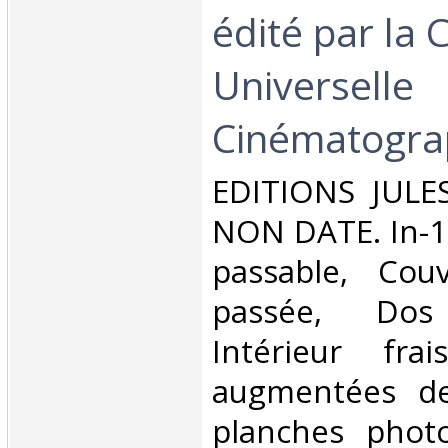
édité par la
Universelle
Cinématograp
‎EDITIONS JULE
NON DATE. In-12
passable, Cou
passée, Dos s
Intérieur fra
augmentées d
planches phot