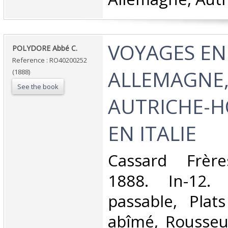
‎VOYAGES EN
‎POLYDORE Abbé C.‎
Reference : RO40200252
ALLEMAGNE,
(1888)
See the book
AUTRICHE-H
EN ITALIE‎
‎Cassard Frère
1888. In-12. 
passable, Plat
abîmé, Rousseu