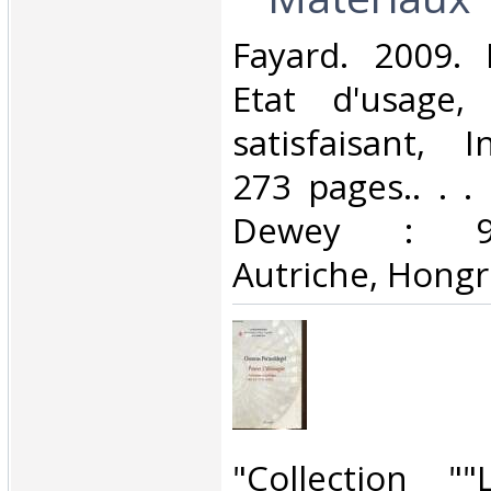
‎Fayard. 2009. 
Etat d'usage,
satisfaisant, I
273 pages.. . . 
Dewey : 943
Autriche, Hongri
‎"Collection "