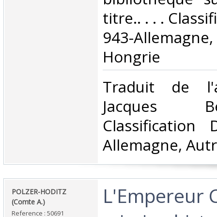
titre.. . . . Clas
943-Allemagn
Hongrie‎
‎Traduit de l
Jacques Beno
Classification
Allemagne, Autr
‎L'Empereur C
‎POLZER-HODITZ
(Comte A.)‎
Reference : 50691