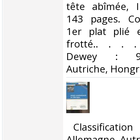
tête abîmée, In
143 pages. Coi
1er plat plié 
frotté.. . . . 
Dewey : 943
Autriche, Hongri
‎ Classificatio
Allemagne, Autr