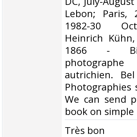
DC, July-August
Lebon; Paris,
1982-30 Oct
Heinrich Kühn,
1866 - Bir
photographe 
autrichien. Be
Photographies 
We can send pi
book on simple r
‎Très bon ‎