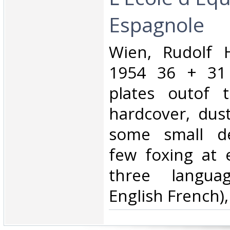
Espagnole‎
‎Wien, Rudolf
1954 36 + 31
plates outof t
hardcover, dus
some small de
few foxing at 
three langua
English French),