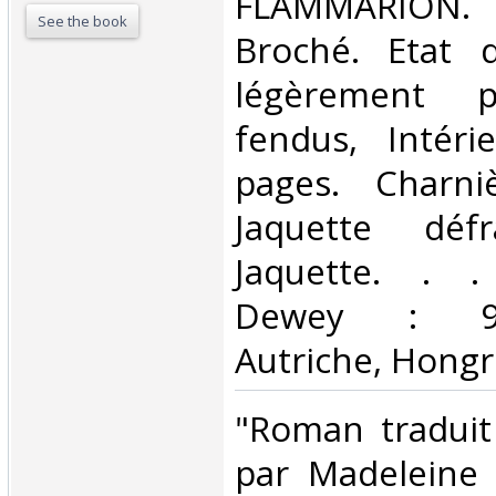
‎FLAMMARION. 
See the book
Broché. Etat d
légèrement p
fendus, Intéri
pages. Charni
Jaquette défr
Jaquette. . . 
Dewey : 943
Autriche, Hongri
‎"Roman traduit
par Madeleine 