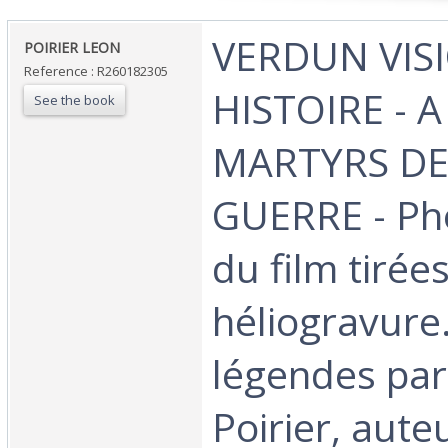
‎VERDUN VIS
‎POIRIER LEON‎
Reference : R260182305
HISTOIRE - 
See the book
MARTYRS DE
GUERRE - Ph
du film tirée
héliogravure.
légendes par
Poirier, aute