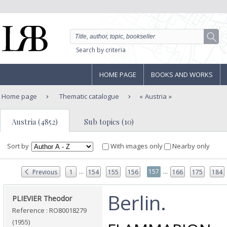
Search by criteria
HOME PAGE
BOOKS AND WORKS
Home page
Thematic catalogue
Austria
Austria (4852)
Sub topics (10)
Sort by
With images only
Nearby only
...
...
157
Previous
1
154
155
156
166
175
184
‎Berlin.‎
‎PLIEVIER Theodor‎
Reference : RO80018279
(1955)