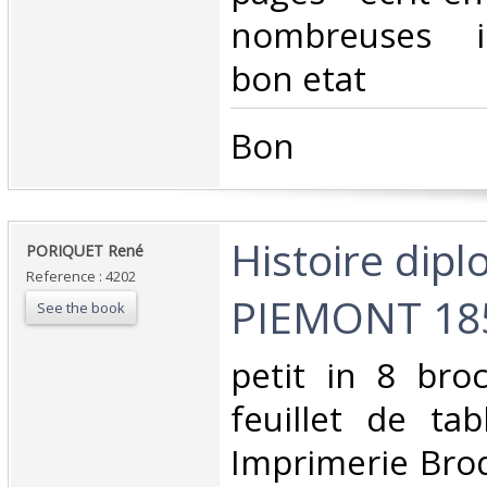
nombreuses il
bon etat‎
‎Bon ‎
‎Histoire dip
‎PORIQUET René ‎
Reference : 4202
PIEMONT 185
See the book
‎petit in 8 bro
feuillet de ta
Imprimerie Bro