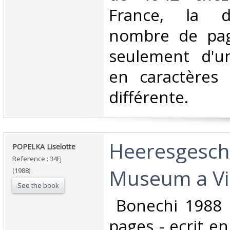
France, la d
nombre de pag
seulement d'u
en caractères
différente. ‎
‎Heeresgesch
‎POPELKA Liselotte‎
Reference : 34Fj
Museum a Vi
(1988)
See the book
‎ Bonechi 1988
pages - ecrit en