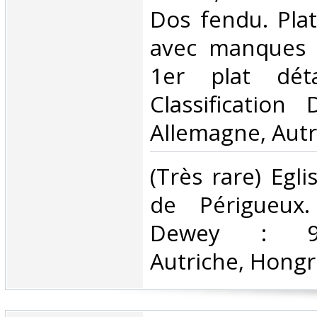
Dos fendu. Plat
avec manques s
1er plat dét
Classification
Allemagne, Autr
‎(Très rare) Egl
de Périgueux. 
Dewey : 943
Autriche, Hongri