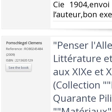
Cie 1904,envoi
l’auteur,bon exe
‎"Penser l'Al
‎Pornschlegel Clemens‎
Reference : RO80245484
Littérature e
(2009)
ISBN : 2213635129
aux XIXe et X
See the book
(Collection "
Quarante Pili
""Matériaux""