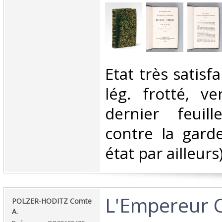
‎Etat très satis
lég. frotté, v
dernier feuill
contre la gard
état par ailleurs).
‎L'Empereur C
‎POLZER-HODITZ Comte
A.‎