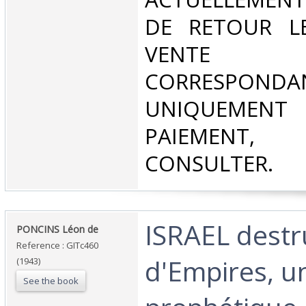
DE RETOUR L
VENT
CORRESPONDA
UNIQUEMENT
PAIEMEN
CONSULTER.‎
‎ISRAEL dest
‎PONCINS Léon de‎
Reference : GITc460
d'Empires, 
(1943)
See the book