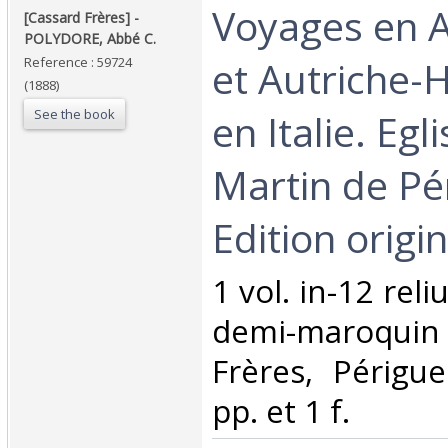
‎Voyages en 
‎[Cassard Frères] - ‎
‎POLYDORE, Abbé C.‎
et Autriche-
Reference : 59724
(1888)
See the book
en Italie. Egl
Martin de Pé
Edition origina
‎1 vol. in-12 rel
demi-maroquin 
Frères, Périgu
pp. et 1 f.‎