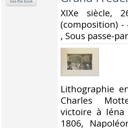
See the book
‎XIXe siècle,
(composition) -
, Sous passe-par
‎Lithographie e
Charles Mott
victoire à Iéna
1806, Napoléo