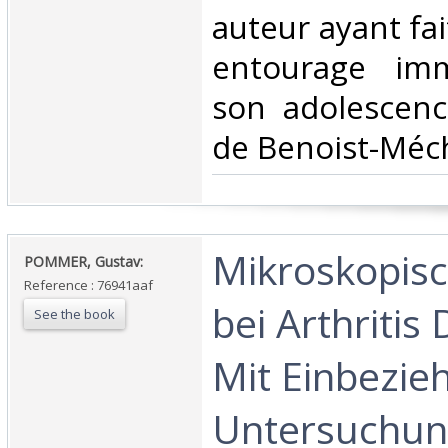
auteur ayant fai
entourage imm
son adolescenc
de Benoist-Méch
‎Mikroskopis
‎POMMER, Gustav:‎
Reference : 76941aaf
bei Arthritis
See the book
Mit Einbezie
Untersuchun