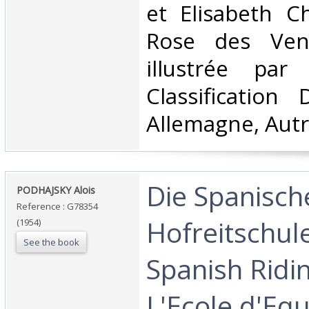
et Elisabeth C
Rose des Vent
illustrée par
Classification
Allemagne, Autr
‎Die Spanisch
‎PODHAJSKY Alois‎
Reference : G78354
Hofreitschul
(1954)
See the book
Spanish Ridi
L'Ecole d'Equ