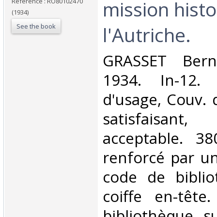
mission hist
Reference : RO80102470
(1934)
See the book
l'Autriche.‎
‎GRASSET Ber
1934. In-12. 
d'usage, Couv. 
satisfaisant
acceptable. 3
renforcé par u
code de biblio
coiffe en-têt
bibliothèque s