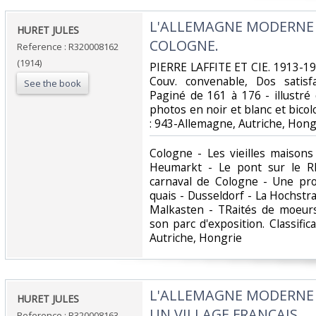
‎L'ALLEMAGNE MODERNE -
‎HURET JULES‎
COLOGNE.‎
Reference : R320008162
(1914)
‎PIERRE LAFFITE ET CIE. 1913-191
Couv. convenable, Dos satisfa
See the book
Paginé de 161 à 176 - illustr
photos en noir et blanc et bicolor
: 943-Allemagne, Autriche, Hongr
‎Cologne - Les vieilles maison
Heumarkt - Le pont sur le R
carnaval de Cologne - Une pro
quais - Dusseldorf - La Hochstra
Malkasten - TRaités de moeurs
son parc d'exposition. Classifi
Autriche, Hongrie‎
‎L'ALLEMAGNE MODERNE -
‎HURET JULES‎
UN VILLAGE FRANCAIS.‎
Reference : R320008163