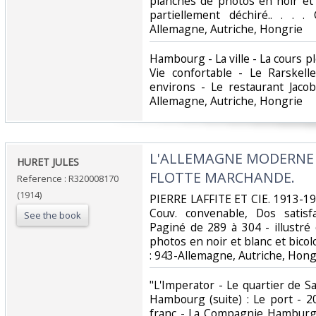
planches de photos en noir et 
partiellement déchiré.. . . .
Allemagne, Autriche, Hongrie‎
‎Hambourg - La ville - La cours pl
Vie confortable - Le Rarskell
environs - Le restaurant Jacob
Allemagne, Autriche, Hongrie‎
‎L'ALLEMAGNE MODERNE -
‎HURET JULES‎
FLOTTE MARCHANDE.‎
Reference : R320008170
(1914)
‎PIERRE LAFFITE ET CIE. 1913-191
Couv. convenable, Dos satisfa
See the book
Paginé de 289 à 304 - illustr
photos en noir et blanc et bicolor
: 943-Allemagne, Autriche, Hongr
‎"L'Imperator - Le quartier de S
Hambourg (suite) : Le port - 2
franc - La Compagnie Hamburg-