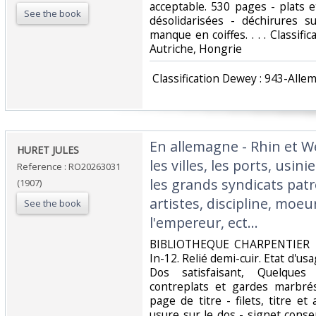
acceptable. 530 pages - plats 
See the book
désolidarisées - déchirures s
manque en coiffes. . . . Classif
Autriche, Hongrie‎
‎ Classification Dewey : 943-Alle
‎En allemagne - Rhin et W
‎HURET JULES‎
les villes, les ports, usin
Reference : RO20263031
les grands syndicats patr
(1907)
artistes, discipline, moeu
See the book
l'empereur, ect...‎
‎BIBLIOTHEQUE CHARPENTIER 
In-12. Relié demi-cuir. Etat d'u
Dos satisfaisant, Quelque
contreplats et gardes marbré
page de titre - filets, titre e
usure sur le dos - signet conserv