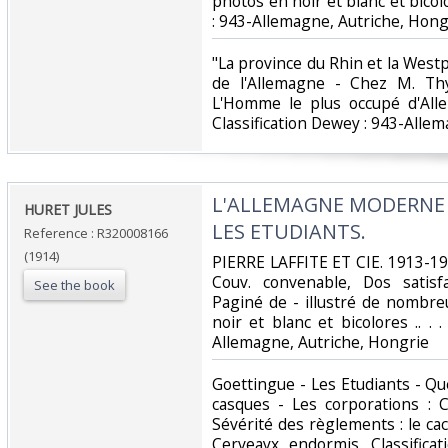
photos en noir et blanc et bicolor
: 943-Allemagne, Autriche, Hongr
‎"La province du Rhin et la Westp
de l'Allemagne - Chez M. Thy
L'Homme le plus occupé d'Alle
Classification Dewey : 943-Allem
‎L'ALLEMAGNE MODERNE -
‎HURET JULES‎
LES ETUDIANTS.‎
Reference : R320008166
(1914)
‎PIERRE LAFFITE ET CIE. 1913-191
Couv. convenable, Dos satisfa
See the book
Paginé de - illustré de nombr
noir et blanc et bicolores .. . .
Allemagne, Autriche, Hongrie‎
‎Goettingue - Les Etudiants - Q
casques - Les corporations : 
Sévérité des règlements : le ca
Cerveayx endormis. Classifica