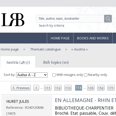
Search by criteria
HOME PAGE
BOOKS AND WORKS
Home page
Thematic catalogue
Austria
Austria (4837)
Sub topics (10)
Sort by
With images only
Nearby only
...
...
114
Previous
1
111
112
113
133
152
171
‎EN ALLEMAGNE - RHIN E
‎HURET JULES‎
Reference : R240120696
‎BIBLIOTHEQUE-CHARPENTIER
Broché. Etat passable, Couv. dé
(1907)