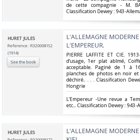
de cette compagnie - M. BAl
Classification Dewey : 943-Allem
‎L'ALLEMAGNE MODERNE 
‎HURET JULES‎
L'EMPEREUR.‎
Reference : R320008152
(1914)
‎PIERRE LAFFITE ET CIE. 1913-
d'usage, 1er plat abîmé, Coif
See the book
acceptable. Paginé de 1 à 1
planches de photos en noir et 
déchiré.. . . . Classification De
Hongrie‎
‎L'Empereur -Une revue a Temp
etc... Classification Dewey : 943
‎L'ALLEMAGNE MODERNE -
‎HURET JULES‎
KIEL.‎
Reference : R320008172