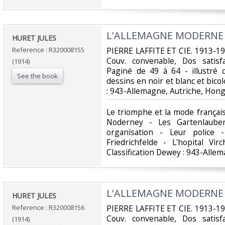
‎L'ALLEMAGNE MODERNE - 
‎HURET JULES‎
Reference : R320008155
‎PIERRE LAFFITE ET CIE. 1913-191
Couv. convenable, Dos satisfa
(1914)
Paginé de 49 à 64 - illustré
See the book
dessins en noir et blanc et bicolor
: 943-Allemagne, Autriche, Hongr
‎Le triomphe et la mode français
Noderney - Les Gartenlauben
organisation - Leur police
Friedrichfelde - L'hopital Vi
Classification Dewey : 943-Allem
‎L'ALLEMAGNE MODERNE - 
‎HURET JULES‎
Reference : R320008156
‎PIERRE LAFFITE ET CIE. 1913-191
Couv. convenable, Dos satisfa
(1914)