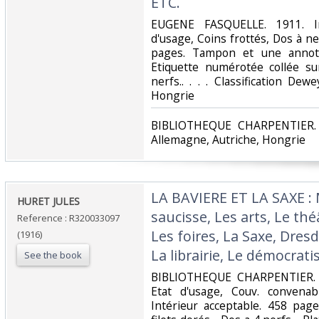
ETC.‎
‎EUGENE FASQUELLE. 1911. In
d'usage, Coins frottés, Dos à ne
pages. Tampon et une annota
Etiquette numérotée collée su
nerfs.. . . . Classification De
Hongrie‎
‎BIBLIOTHEQUE CHARPENTIER. C
Allemagne, Autriche, Hongrie‎
‎LA BAVIERE ET LA SAXE : 
‎HURET JULES‎
saucisse, Les arts, Le thé
Reference : R320033097
Les foires, La Saxe, Dresd
(1916)
La librairie, Le démocra
See the book
‎BIBLIOTHEQUE CHARPENTIER. 19
Etat d'usage, Couv. convenab
Intérieur acceptable. 458 page