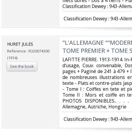
filets dorés - Dos a 4 nerfs - Pla
Classification Dewey : 943-Allem
‎ Classification Dewey : 943-Alle
‎"L'ALLEMAGNE ""MODERN
‎HURET JULES‎
TOME PREMIER + TOME S
Reference : R320074300
(1914)
‎LAFITTE PIERRE. 1913-1914. In-Fo
d'usage, Couv. convenable, Dos
See the book
pages + Paginé de 241 à 479 +
de nombreuses illustrations e
texte - Plats et contre-plats ja
- Tome I : Coiffes en tete et p
Tome II : Mors et coiffe en te
PHOTOS DISPONIBLES.. . . . C
Allemagne, Autriche, Hongrie‎
‎ Classification Dewey : 943-Alle