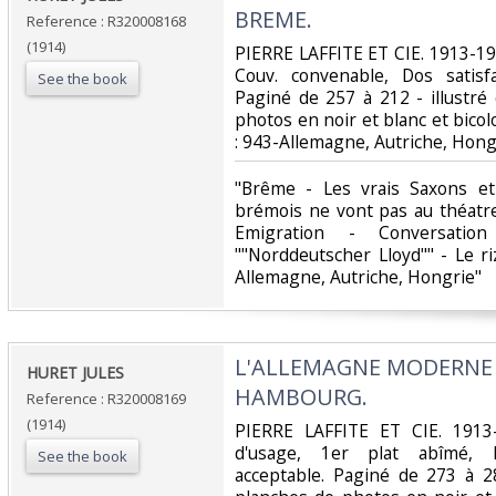
BREME.‎
Reference : R320008168
(1914)
‎PIERRE LAFFITE ET CIE. 1913-191
Couv. convenable, Dos satisfa
See the book
Paginé de 257 à 212 - illustr
photos en noir et blanc et bicolor
: 943-Allemagne, Autriche, Hongr
‎"Brême - Les vrais Saxons et
brémois ne vont pas au théatr
Emigration - Conversatio
""Norddeutscher Lloyd"" - Le ri
Allemagne, Autriche, Hongrie"‎
‎L'ALLEMAGNE MODERNE -
‎HURET JULES‎
HAMBOURG.‎
Reference : R320008169
(1914)
‎PIERRE LAFFITE ET CIE. 1913-
d'usage, 1er plat abîmé, Do
See the book
acceptable. Paginé de 273 à 2