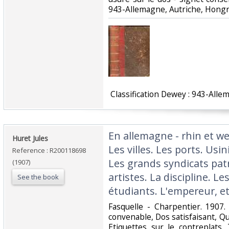
943-Allemagne, Autriche, Hongri
‎ Classification Dewey : 943-Alle
‎En allemagne - rhin et we
‎Huret Jules‎
Les villes. Les ports. Usi
Reference : R200118698
Les grands syndicats pat
(1907)
artistes. La discipline. L
See the book
étudiants. L'empereur, et
‎Fasquelle - Charpentier. 1907.
convenable, Dos satisfaisant, Q
Etiquettes sur le contreplats