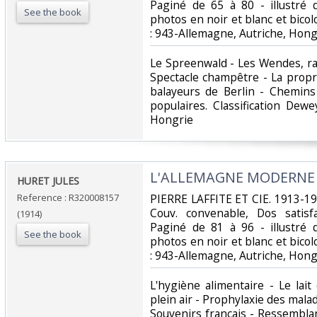
Paginé de 65 à 80 - illustré
See the book
photos en noir et blanc et bicolor
: 943-Allemagne, Autriche, Hongr
‎Le Spreenwald - Les Wendes, ra
Spectacle champêtre - La propr
balayeurs de Berlin - Chemins
populaires. Classification Dew
Hongrie‎
‎L'ALLEMAGNE MODERNE - 
‎HURET JULES‎
Reference : R320008157
‎PIERRE LAFFITE ET CIE. 1913-191
Couv. convenable, Dos satisfa
(1914)
Paginé de 81 à 96 - illustré
See the book
photos en noir et blanc et bicolor
: 943-Allemagne, Autriche, Hongr
‎L'hygiène alimentaire - Le lai
plein air - Prophylaxie des mal
Souvenirs français - Ressembla