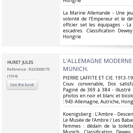
Hongrie‎
‎La Marine Allemande - Une je
volonté de l'Empereur et le d
officier set les équipages - L
escadres. Classification Dewe
Hongrie‎
‎L'ALLEMAGNE MODERNE -
‎HURET JULES‎
MUNICH.‎
Reference : R320008175
(1914)
‎PIERRE LAFFITE ET CIE. 1913-191
Couv. convenable, Dos satisfa
See the book
Paginé de 369 à 384 - illustr
photos en noir et blanc et bicolor
: 943-Allemagne, Autriche, Hongr
‎Koenigsberg : L'Ambre - Descent
Le Musée de l'Ambre / Les Babar
femmes : dédain de la toilet
Munich. Classification Dewey