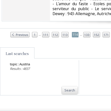
- L'amour du faste - Ecoles po
serviteur du public - Le servi
Dewey : 943-Allemagne, Autriche
...
...
114
Previous
1
111
112
113
133
152
171
Last searches
topic : Austria
Results : 4837
Search