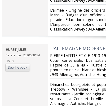
Classification Dewey : 943-Allem
‎L'armée - Origine des officier
Mess - Budget d'un officier 
parade - Education et gouts mol
L'Empereur bon colonel et b
Classification Dewey : 943-Allem
‎L'ALLEMAGNE MODERNE - 
‎HURET JULES‎
Reference : R320008154
‎PIERRE LAFFITE ET CIE. 1913-191
Couv. convenable, Dos satisfa
(1914)
Paginé de 33 à 48 - illustré
See the book
photos en noir et blanc et bicolor
: 943-Allemagne, Autriche, Hongr
‎Dimanches bourgeiois et popu
Treptow - Wannsee - La pla
restaurants - Jardin zoologique
snobs - La Cour et la ville. 
Allemagne, Autriche, Hongrie‎