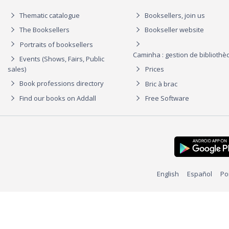
Thematic catalogue
Booksellers, join us
The Booksellers
Bookseller website
Portraits of booksellers
Caminha : gestion de biblioth
Events (Shows, Fairs, Public
sales)
Prices
Book professions directory
Bric à brac
Find our books on Addall
Free Software
English
Español
Po