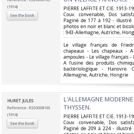
(1914)
‎PIERRE LAFFITE ET CIE. 1913-191
Couv. convenable, Dos satisfa
See the book
Paginé de 177 à 192 - illustr
photos en noir et blanc et bicolor
: 943-Allemagne, Autriche, Hongr
‎Le village français de Frie
chapeaux - Les chapeaux - A
ampoules - Le village français - 
A l'usine des produits chimiq
bactériologique - Hanovre. C
Allemagne, Autriche, Hongrie‎
‎L'ALLEMAGNE MODERNE -
‎HURET JULES‎
THYSSEN.‎
Reference : R320008165
(1914)
‎PIERRE LAFFITE ET CIE. 1913-191
Couv. convenable, Dos satisfa
See the book
Paginé de 209 à 224 - illustr