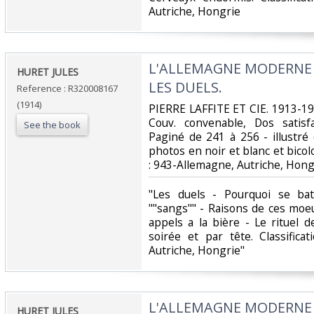
Autriche, Hongrie‎
‎L'ALLEMAGNE MODERNE -
‎HURET JULES‎
LES DUELS.‎
Reference : R320008167
(1914)
‎PIERRE LAFFITE ET CIE. 1913-191
Couv. convenable, Dos satisfa
See the book
Paginé de 241 à 256 - illustr
photos en noir et blanc et bicolor
: 943-Allemagne, Autriche, Hongr
‎"Les duels - Pourquoi se ba
""sangs"" - Raisons de ces moe
appels a la bière - Le rituel d
soirée et par tête. Classific
Autriche, Hongrie"‎
‎L'ALLEMAGNE MODERNE -
‎HURET JULES‎