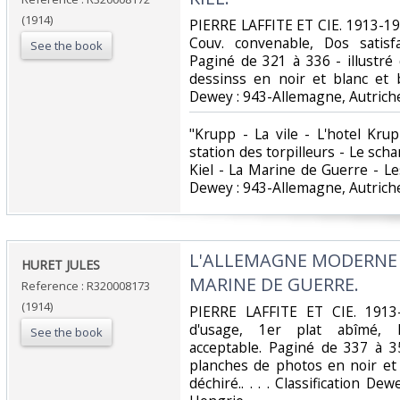
(1914)
‎PIERRE LAFFITE ET CIE. 1913-191
Couv. convenable, Dos satisfa
See the book
Paginé de 321 à 336 - illustr
dessinss en noir et blanc et bic
Dewey : 943-Allemagne, Autriche
‎"Krupp - La vile - L'hotel Kru
station des torpilleurs - Le sch
Kiel - La Marine de Guerre - Le
Dewey : 943-Allemagne, Autriche
‎L'ALLEMAGNE MODERNE -
‎HURET JULES‎
MARINE DE GUERRE.‎
Reference : R320008173
(1914)
‎PIERRE LAFFITE ET CIE. 1913-
d'usage, 1er plat abîmé, Do
See the book
acceptable. Paginé de 337 à 3
planches de photos en noir et 
déchiré.. . . . Classification De