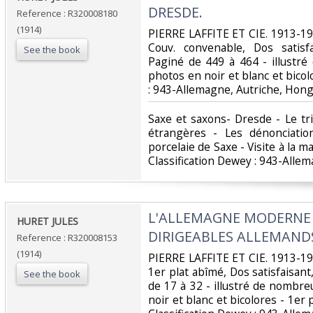
DRESDE.‎
Reference : R320008180
(1914)
‎PIERRE LAFFITE ET CIE. 1913-191
Couv. convenable, Dos satisfa
See the book
Paginé de 449 à 464 - illustr
photos en noir et blanc et bicolor
: 943-Allemagne, Autriche, Hongr
‎Saxe et saxons- Dresde - Le t
étrangères - Les dénonciatio
porcelaie de Saxe - Visite à la 
Classification Dewey : 943-Allem
‎L'ALLEMAGNE MODERNE -
‎HURET JULES‎
DIRIGEABLES ALLEMANDS
Reference : R320008153
(1914)
‎PIERRE LAFFITE ET CIE. 1913-191
1er plat abîmé, Dos satisfaisant
See the book
de 17 à 32 - illustré de nombr
noir et blanc et bicolores - 1er pl