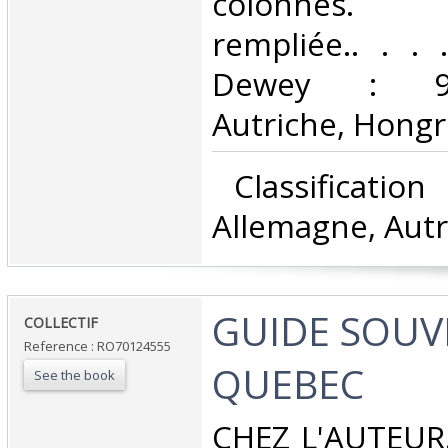
colonnes. 
rempliée.. . . .
Dewey : 943
Autriche, Hongri
‎ Classificatio
Allemagne, Autr
‎GUIDE SOUV
‎COLLECTIF‎
Reference : RO70124555
QUEBEC‎
See the book
‎CHEZ L'AUTEUR.