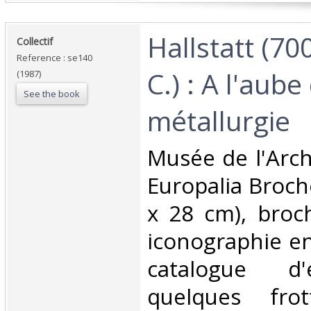
‎Hallstatt (70
‎Collectif‎
Reference : se140
C.) : A l'aube
(1987)
See the book
métallurgie‎
‎Musée de l'Arch
Europalia Broch
x 28 cm), broc
iconographie en
catalogue d'
quelques fro