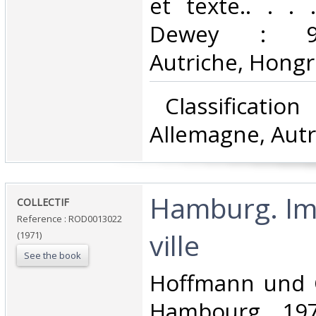
et texte.. . . .
Dewey : 943
Autriche, Hongri
‎ Classificatio
Allemagne, Autr
‎Hamburg. I
‎COLLECTIF‎
Reference : ROD0013022
ville‎
(1971)
See the book
‎Hoffmann und 
Hambourg. 1971