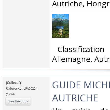
Autriche, Hongri
‎ Classificatio
Allemagne, Autr
‎GUIDE MICH
‎(Collectif)‎
Reference : LFA00224
AUTRICHE‎
(1994)
See the book