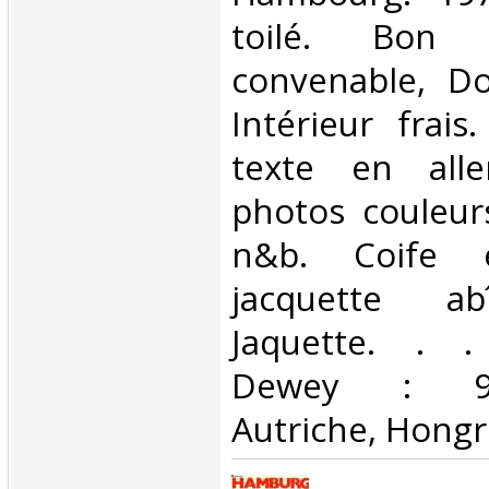
toilé. Bon 
convenable, Dos
Intérieur frai
texte en all
photos couleur
n&b. Coife 
jacquette ab
Jaquette. . . 
Dewey : 943
Autriche, Hongri