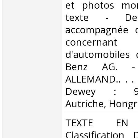
et photos mo
texte - Der
accompagnée d'
concernan
d'automobiles 
Benz AG. 
ALLEMAND.. . . .
Dewey : 943
Autriche, Hongri
‎TEXTE EN
Classification