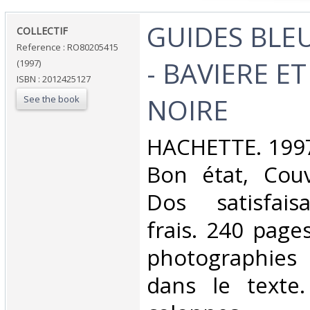
‎GUIDES BLE
‎COLLECTIF‎
Reference : RO80205415
- BAVIERE E
(1997)
ISBN : 2012425127
NOIRE‎
See the book
‎HACHETTE. 1997
Bon état, Couv
Dos satisfaisa
frais. 240 pag
photographies
dans le texte