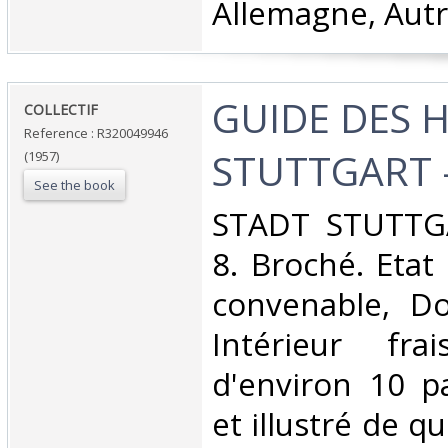
Allemagne, Autr
‎GUIDE DES 
‎COLLECTIF‎
Reference : R320049946
STUTTGART -
(1957)
See the book
‎STADT STUTTGA
8. Broché. Etat
convenable, Dos
Intérieur fr
d'environ 10 p
et illustré de q