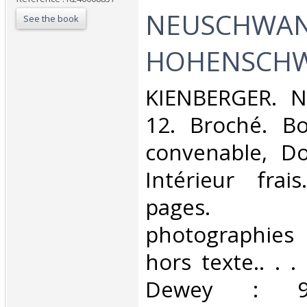
NEUSCHWAN
See the book
HOHENSCHW
‎KIENBERGER. 
12. Broché. Bo
convenable, Dos
Intérieur frai
pages. N
photographies
hors texte.. . . 
Dewey : 943