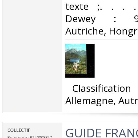
texte ;. . . . 
Dewey : 943
Autriche, Hongri
‎ Classificatio
Allemagne, Autr
‎GUIDE FRAN
‎COLLECTIF‎
Reference : R240008857