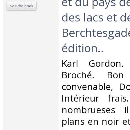
et du pays d
See the book
des lacs et d
Berchtesgade
édition..‎
‎Karl Gordon.
Broché. Bon 
convenable, Dos
Intérieur frai
nombrueses ill
plans en noir e