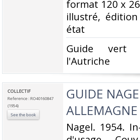
format 120 x 2
illustré, éditi
état ‎
‎Guide vert 
l'Autriche‎
‎GUIDE NAGE
‎COLLECTIF‎
Reference : RO40160847
ALLEMAGNE‎
(1954)
See the book
‎Nagel. 1954. In
d'usage, Couv