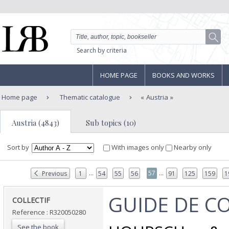
Search by criteria
HOME PAGE
BOOKS AND WORKS
Home page
Thematic catalogue
Austria
Austria (4843)
Sub topics (10)
Sort by
With images only
Nearby only
...
...
57
Previous
1
54
55
56
91
125
159
1
‎GUIDE DE C
‎COLLECTIF‎
Reference : R320050280
See the book