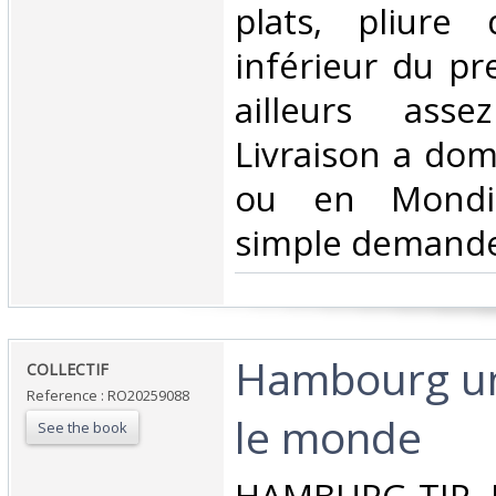
plats, pliure
inférieur du pr
ailleurs ass
Livraison a domi
ou en Mondia
simple demande
‎Hambourg un
‎COLLECTIF‎
Reference : RO20259088
le monde‎
See the book