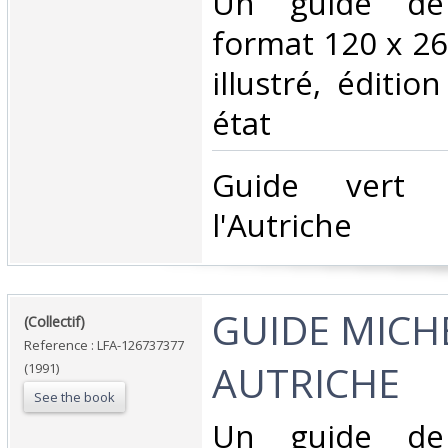
‎Un guide de
format 120 x 2
illustré, éditi
état ‎
‎Guide vert 
l'Autriche‎
‎GUIDE MICH
‎(Collectif)‎
Reference : LFA-126737377
AUTRICHE‎
(1991)
See the book
‎Un guide de