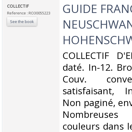
‎GUIDE FRANC
‎COLLECTIF‎
Reference : RO30055223
NEUSCHWAN
See the book
HOHENSCHW
‎COLLECTIF D'
daté. In-12. Br
Couv. conve
satisfaisant, I
Non paginé, env
Nombreuses
couleurs dans l