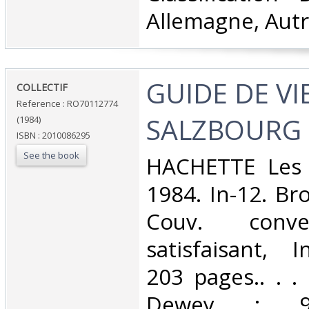
Allemagne, Autr
‎GUIDE DE V
‎COLLECTIF‎
Reference : RO70112774
SALZBOURG‎
(1984)
ISBN : 2010086295
See the book
‎HACHETTE Les 
1984. In-12. Br
Couv. conve
satisfaisant, I
203 pages.. . . 
Dewey : 943