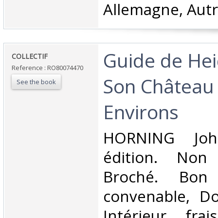
Allemagne, Autr
‎Guide de He
‎COLLECTIF‎
Reference : RO80074470
Son Château 
See the book
Environs‎
‎HORNING Jo
édition. Non 
Broché. Bon 
convenable, Dos
Intérieur fra