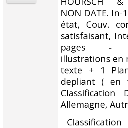
‎HOURSCH & 
NON DATE. In-1
état, Couv. co
satisfaisant, Int
pages - N
illustrations en 
texte + 1 Pla
depliant ( en fe
Classification
Allemagne, Autr
‎ Classificatio