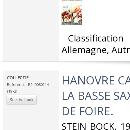
‎ Classificatio
Allemagne, Autr
‎HANOVRE CA
‎COLLECTIF‎
Reference : R240080214
LA BASSE SAX
(1972)
See the book
DE FOIRE.‎
‎STEIN BOCK. 197