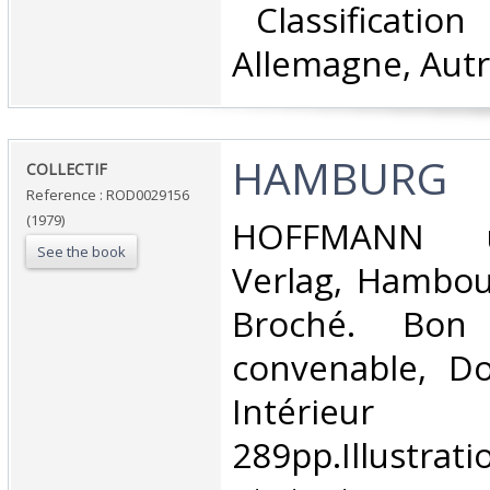
‎ Classificatio
Allemagne, Autr
‎HAMBURG‎
‎COLLECTIF‎
Reference : ROD0029156
(1979)
‎HOFFMANN
See the book
Verlag, Hambour
Broché. Bon 
convenable, Dos
Intérieu
289pp.Illustrat