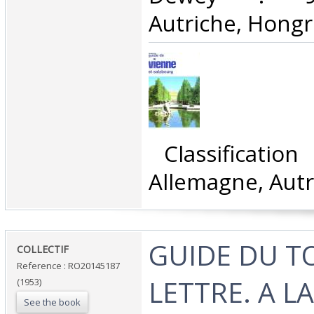
Autriche, Hongri
‎ Classificatio
Allemagne, Autr
‎GUIDE DU T
‎COLLECTIF‎
Reference : RO20145187
LETTRE. A LA
(1953)
See the book