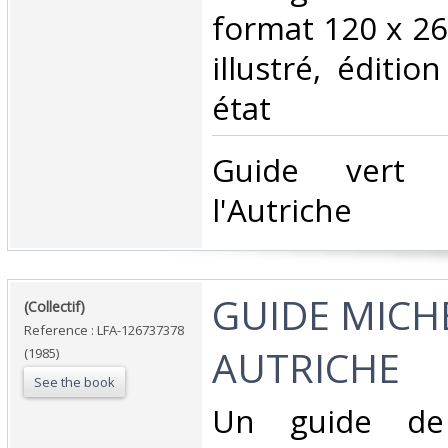
format 120 x 2
illustré, éditi
état ‎
‎Guide vert 
l'Autriche‎
‎GUIDE MICH
‎(Collectif)‎
Reference : LFA-126737378
AUTRICHE‎
(1985)
See the book
‎Un guide de