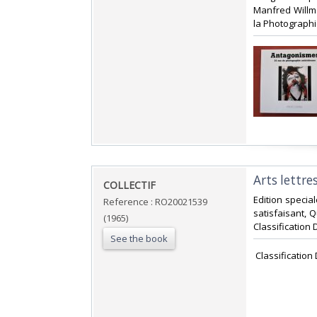
Manfred Willm
la Photographie
‎Arts lettr
‎COLLECTIF‎
‎Edition speci
Reference : RO20021539
satisfaisant, Q
(1965)
Classification 
See the book
‎ Classificatio