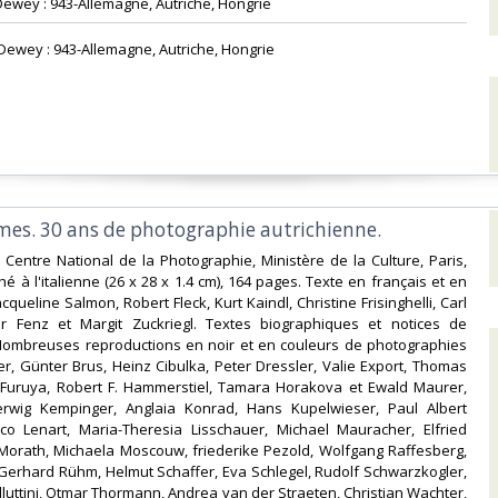
Dewey : 943-Allemagne, Autriche, Hongrie‎
n Dewey : 943-Allemagne, Autriche, Hongrie‎
mes. 30 ans de photographie autrichienne. ‎
- Centre National de la Photographie, Ministère de la Culture, Paris,
hé à l'italienne (26 x 28 x 1.4 cm), 164 pages. Texte en français et en
queline Salmon, Robert Fleck, Kurt Kaindl, Christine Frisinghelli, Carl
r Fenz et Margit Zuckriegl. Textes biographiques et notices de
. Nombreuses reproductions en noir et en couleurs de photographies
er, Günter Brus, Heinz Cibulka, Peter Dressler, Valie Export, Thomas
hi Furuya, Robert F. Hammerstiel, Tamara Horakova et Ewald Maurer,
rwig Kempinger, Anglaia Konrad, Hans Kupelwieser, Paul Albert
nco Lenart, Maria-Theresia Lisschauer, Michael Mauracher, Elfried
 Morath, Michaela Moscouw, friederike Pezold, Wolfgang Raffesberg,
 Gerhard Rühm, Helmut Schaffer, Eva Schlegel, Rudolf Schwarzkogler,
lluttini, Otmar Thormann, Andrea van der Straeten, Christian Wachter,