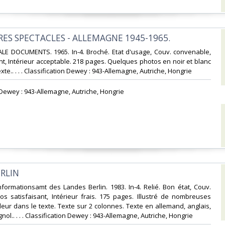
RES SPECTACLES - ALLEMAGNE 1945-1965.‎
ALE DOCUMENTS. 1965. In-4. Broché. Etat d'usage, Couv. convenable,
nt, Intérieur acceptable. 218 pages. Quelques photos en noir et blanc
xte.. . . . Classification Dewey : 943-Allemagne, Autriche, Hongrie‎
n Dewey : 943-Allemagne, Autriche, Hongrie‎
RLIN‎
nformationsamt des Landes Berlin. 1983. In-4. Relié. Bon état, Couv.
s satisfaisant, Intérieur frais. 175 pages. Illustré de nombreuses
eur dans le texte. Texte sur 2 colonnes. Texte en allemand, anglais,
nol.. . . . Classification Dewey : 943-Allemagne, Autriche, Hongrie‎