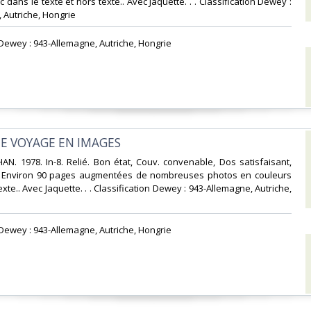
c dans le texte et hors texte.. Avec Jaquette. . . Classification Dewey :
 Autriche, Hongrie‎
n Dewey : 943-Allemagne, Autriche, Hongrie‎
E VOYAGE EN IMAGES‎
N. 1978. In-8. Relié. Bon état, Couv. convenable, Dos satisfaisant,
is. Environ 90 pages augmentées de nombreuses photos en couleurs
xte.. Avec Jaquette. . . Classification Dewey : 943-Allemagne, Autriche,
n Dewey : 943-Allemagne, Autriche, Hongrie‎