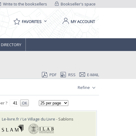
Write to the booksellers
Bookseller's space
FAVORITES
MY ACCOUNT
 DIRECTORY
PDF
RSS
E-MAIL
Refine
er ?
OK
Le-livre.fr / Le Village du Livre
- Sablons