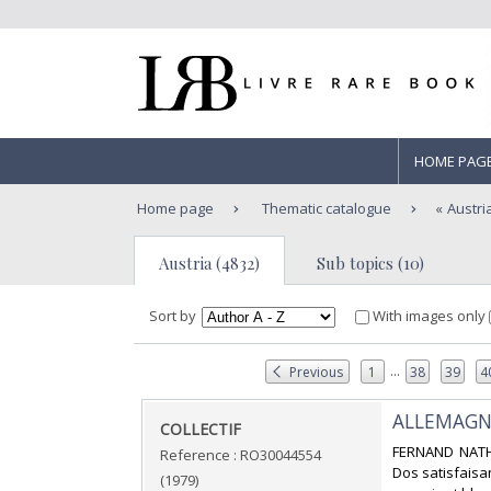
HOME PAG
Home page
Thematic catalogue
Austri
Austria (4832)
Sub topics (10)
Sort by
With images only
...
Previous
1
38
39
4
‎ALLEMAGN
‎COLLECTIF‎
‎FERNAND NATH
Reference : RO30044554
Dos satisfaisa
(1979)