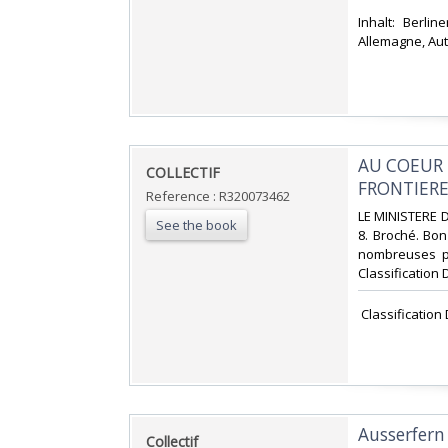
‎Inhalt: Berli
Allemagne, Autr
‎AU COEUR
‎COLLECTIF‎
FRONTIERE
Reference : R320073462
‎LE MINISTERE
See the book
8. Broché. Bon
nombreuses ph
Classification 
‎ Classificatio
‎Ausserfern
‎Collectif‎