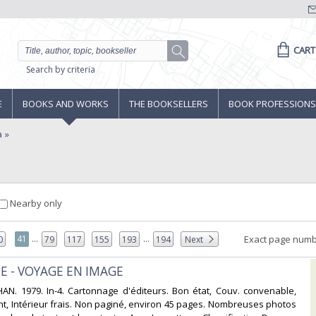
CART
Search by criteria
E
BOOKS AND WORKS
THE BOOKSELLERS
BOOK PROFESSIONS
a
Nearby only
...
...
41
Exact page numb
0
79
117
155
193
194
Next
E - VOYAGE EN IMAGE‎
AN. 1979. In-4. Cartonnage d'éditeurs. Bon état, Couv. convenable,
nt, Intérieur frais. Non paginé, environ 45 pages. Nombreuses photos