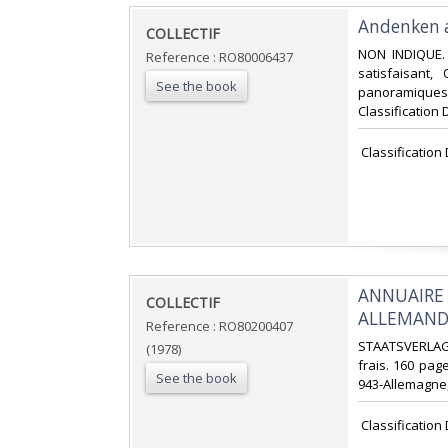
‎Andenken 
‎COLLECTIF‎
‎NON INDIQUE.
Reference : RO80006437
satisfaisant,
See the book
panoramiques 
Classification 
‎ Classificatio
‎ANNUAIRE
‎COLLECTIF‎
ALLEMANDE
Reference : RO80200407
‎STAATSVERLAG.
(1978)
frais. 160 page
See the book
943-Allemagne,
‎ Classificatio