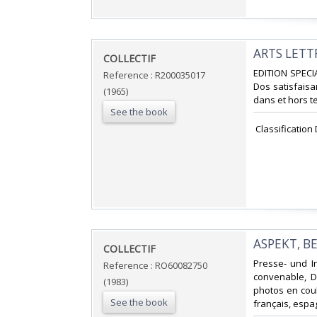
‎ARTS LETT
‎COLLECTIF‎
‎EDITION SPECI
Reference : R200035017
Dos satisfaisa
(1965)
dans et hors te
See the book
‎ Classificatio
‎ASPEKT, BE
‎COLLECTIF‎
‎Presse- und I
Reference : RO60082750
convenable, Do
(1983)
photos en coul
See the book
français, espag