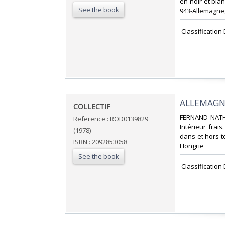
en noir et blan
See the book
943-Allemagne,
‎ Classificatio
‎ALLEMAGN
‎COLLECTIF‎
‎FERNAND NATHA
Reference : ROD0139829
Intérieur fra
(1978)
dans et hors te
ISBN : 2092853058
Hongrie‎
See the book
‎ Classificatio