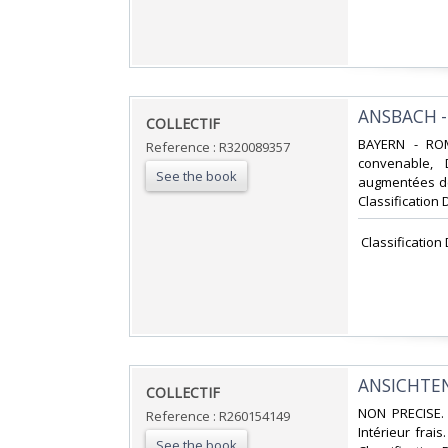
‎ANSBACH 
‎COLLECTIF‎
‎BAYERN - RO
Reference : R320089357
convenable, 
See the book
augmentées de 
Classification 
‎ Classificatio
‎ANSICHTE
‎COLLECTIF‎
‎NON PRECISE. 
Reference : R260154149
Intérieur frais
See the book