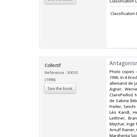
Classification 
‎ Classificatio
‎Antagonis
‎Collectif‎
‎Photo copies 
Reference : 30010
1996. In-4 broc
(1996)
allemand de Jac
See the book
Aigner, Werne
ClairePeillod
de Sabine Bitt
Freiler, Seiic
Léo Kandl, He
Leithner, Bra
Mejchar, Inge
Arnulf Rainer,
Margherita Spi