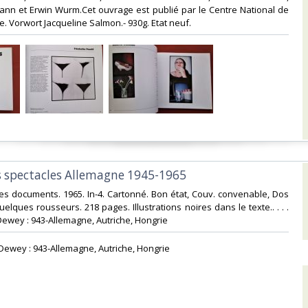
ann et Erwin Wurm.Cet ouvrage est publié par le Centre National de
. Vorwort Jacqueline Salmon.- 930g. Etat neuf.‎
es spectacles Allemagne 1945-1965‎
ales documents. 1965. In-4. Cartonné. Bon état, Couv. convenable, Dos
uelques rousseurs. 218 pages. Illustrations noires dans le texte.. . . .
Dewey : 943-Allemagne, Autriche, Hongrie‎
n Dewey : 943-Allemagne, Autriche, Hongrie‎