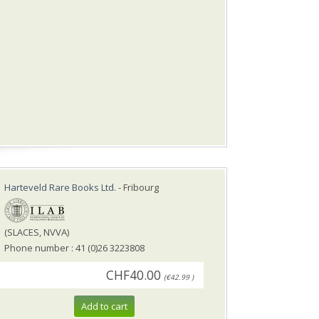
Harteveld Rare Books Ltd.
- Fribourg
(SLACES, NVVA)
Phone number : 41 (0)26 3223808
CHF40.00
(€42.99 )
Add to cart