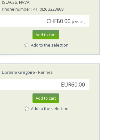
(SLACES, NVVA)
Phone number : 41 (0)26 3223808
CHF80.00
(€85.98 )
Add to cart
Add to the selection
Librairie Grégoire
- Rennes
EUR60.00
Add to cart
Add to the selection