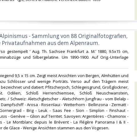
 Alpinismus - Sammlung von 88 Originalfotografien,
e Privataufnahmen aus dem Alpenraum.‎
rso gestempelt ‘ Aug. Th. Sachsee Frankfurt a. M.’ 1880, 9.5x15 cm,
uminabzüge und Silbergelatine. Um 1890-1900. Auf Orig.-Unterlage
iegend 9,5 x 15 cm. Zeigt meist Ansichten von Bergen, Almhütten und
azu Schlösser und wenige Porträts. Verso auf den Trägern meist
h bezeichnet und datiert: Pfitscherjoch, Schlegeisgrund, Großglockner,
St. Odilien, Schloß Herrenchiemsee, Schloß Neuschwanstein,
etc. / Schweiz: Aletschgletscher - Aletschhorn Jungfrau - vom Belalp -
Dampfschiff - Arosa - Rosenlaui - Wetterhorn - Bellinzona - Zermatt -
ornergrad - Brig - Leuk - Saas Fee - Sion - Simplon - Finshaut -
usis - Genève -- Glion auf Territet. Savoyen: Argentières - Chamonix -
ns - Le Montblanc depuis le Brévent - La Flégère Panorama I & II -
r de Glace - Wenige Ansichten stammen aus den Vogesen. ‎