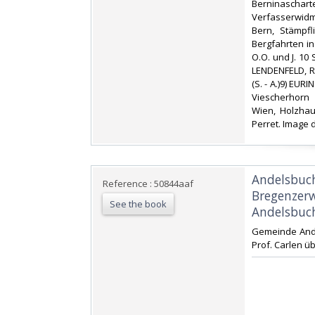
Berninascharte.
Verfasserwidm
Bern, Stämpfl
Bergfahrten i
O.O. und J. 10 
LENDENFELD, R.
(S. - A.)9) EU
Viescherhorn 
Wien, Holzhaus
Perret. Image d
‎Andelsbuc
Reference : 50844aaf
Bregenzerw
See the book
Andelsbuch
‎Gemeinde Ande
Prof. Carlen üb