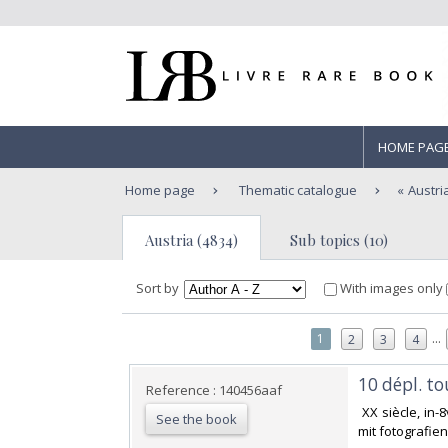
HOME PAG
Home page
Thematic catalogue
Austri
Austria (4834)
Sub topics (10)
Sort by
With images only
...
1
2
3
4
‎10 dépl. t
Reference : 140456aaf
‎ XX siècle, in
See the book
mit fotografien,