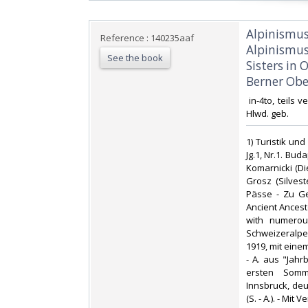
‎Alpinismu
Reference : 140235aaf
Alpinismus
See the book
Sisters in 
Berner Obe
‎ in-4to, teils 
Hlwd. geb.‎
‎1) Turistik u
Jg.1, Nr.1. Bud
Komarnicki (Die
Grosz (Silves
Pässe - Zu Ge
Ancient Ancesto
with numerou
Schweizeralpe
1919, mit einem
- A. aus "Jahr
ersten Somm
Innsbruck, deut
(S. - A.). - Mi