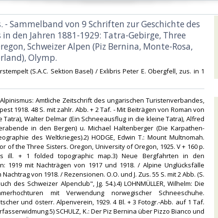
s. - Sammelband von 9 Schriften zur Geschichte des
 in den Jahren 1881-1929: Tatra-Gebirge, Three
Oregon, Schweizer Alpen (Piz Bernina, Monte-Rosa,
rland), Olymp.‎
verstempelt (S.A.C. Sektion Basel) / Exlibris Peter E. Obergfell, zus. in 1
nd Alpinismus: Amtliche Zeitschrift des ungarischen Turistenverbandes,
apest 1918. 48 S. mit zahlr. Abb. + 2 Taf. - Mit Beiträgen von Roman von
 Tatra), Walter Delmar (Ein Schneeausflug in die kleine Tatra), Alfred
terabende in den Bergen) u. Michael Haltenberger (Die Karpathen-
ographie des Weltkrieges).2) HODGE, Edwin T.: Mount Multnomah.
r of the Three Sisters. Oregon, University of Oregon, 1925. V + 160 p.
s ill. + 1 folded topographic map.3) Neue Bergfahrten in den
n: 1919 mit Nachträgen von 1917 und 1918. / Alpine Unglücksfälle
 Nachtrag von 1918. / Rezensionen. O.O. und J. Zus. 55 S. mit 2 Abb. (S.
buch des Schweizer Alpenclub", Jg. 54.).4) LOHNMÜLLER, Wilhelm: Die
merhochturen mit Verwendung norwegischer Schneeschuhe.
scher und österr. Alpenverein, 1929. 4 Bl. + 3 Fotogr.-Abb. auf 1 Taf.
t Verfasserwidmung.5) SCHULZ, K.: Der Piz Bernina über Pizzo Bianco und