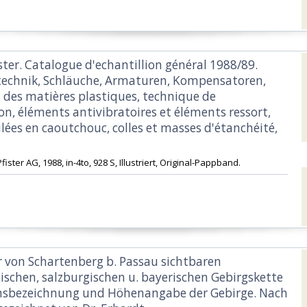
ister. Catalogue d'echantillion général 1988/89.
echnik, Schläuche, Armaturen, Kompensatoren,
 des matières plastiques, technique de
on, éléments antivibratoires et éléments ressort,
lées en caoutchouc, colles et masses d'étanchéité,
fister AG, 1988, in-4to, 928 S, Illustriert, Original-Pappband.‎
er von Schartenberg b. Passau sichtbaren
hischen, salzburgischen u. bayerischen Gebirgskette
sbezeichnung und Höhenangabe der Gebirge. Nach