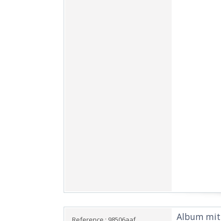
‎Album mit
Reference : 98506aaf