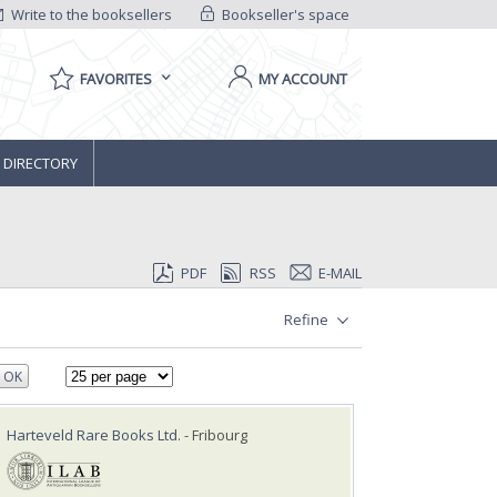
Write to the booksellers
Bookseller's space
FAVORITES
MY ACCOUNT
 DIRECTORY
PDF
RSS
E-MAIL
Refine
OK
Harteveld Rare Books Ltd.
- Fribourg