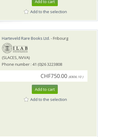
Add to cart
Add to the selection
Harteveld Rare Books Ltd.
- Fribourg
(SLACES, NVVA)
Phone number : 41 (0)26 3223808
CHF750.00
(€806.10 )
Add to cart
Add to the selection