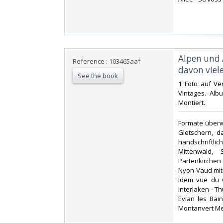
‎Alpen und
Reference : 103465aaf
davon viel
See the book
‎1 Foto auf Ve
Vintages. Alb
Montiert. ‎
‎Formate überw
Gletschern, d
handschriftlic
Mittenwald, 
Partenkirchen 
Nyon Vaud mit 
Idem vue du G
Interlaken - Th
Evian les Bai
Montanvert Me