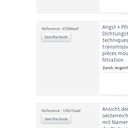
‎Angst + Pf
Reference : 67384aaf
Dichtungst
See the book
techniques
transmissi
pièces mou
filtration.‎
‎Zürich, Angst+P
‎Ansicht d
Reference : 139272aaf
oesterreic
See the book
mit Namen