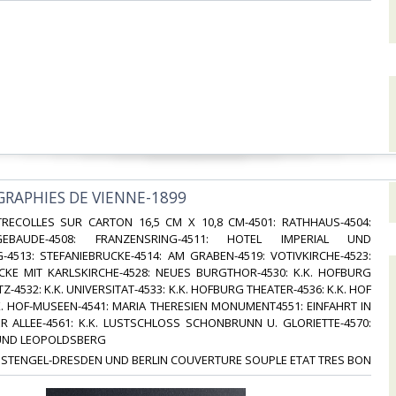
GRAPHIES DE VIENNE-1899‎
TRECOLLES SUR CARTON 16,5 CM X 10,8 CM-4501: RATHHAUS-4504:
SGEBAUDE-4508: FRANZENSRING-4511: HOTEL IMPERIAL UND
-4513: STEFANIEBRUCKE-4514: AM GRABEN-4519: VOTIVKIRCHE-4523:
CKE MIT KARLSKIRCHE-4528: NEUES BURGTHOR-4530: K.K. HOFBURG
-4532: K.K. UNIVERSITAT-4533: K.K. HOFBURG THEATER-4536: K.K. HOF
K. HOF-MUSEEN-4541: MARIA THERESIEN MONUMENT4551: EINFAHRT IN
ER ALLEE-4561: K.K. LUSTSCHLOSS SCHONBRUNN U. GLORIETTE-4570:
ND LEOPOLDSBERG‎
 STENGEL-DRESDEN UND BERLIN COUVERTURE SOUPLE ETAT TRES BON‎