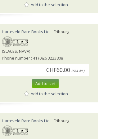
Add to the selection
Harteveld Rare Books Ltd.
- Fribourg
(SLACES, NVVA)
Phone number : 41 (0)26 3223808
CHF60.00
(€64.49 )
Add to cart
Add to the selection
Harteveld Rare Books Ltd.
- Fribourg