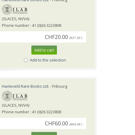
(SLACES, NVVA)
Phone number : 41 (0)26 3223808
CHF20.00
(€21.50 )
Add to cart
Add to the selection
Harteveld Rare Books Ltd.
- Fribourg
(SLACES, NVVA)
Phone number : 41 (0)26 3223808
CHF60.00
(€64.49 )