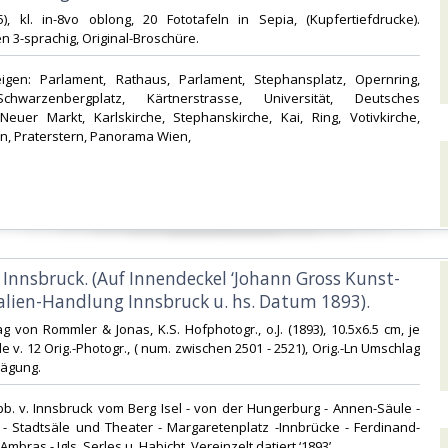
05), kl. in-8vo oblong, 20 Fototafeln in Sepia, (Kupfertiefdrucke).
 3-sprachig, Original-Broschüre.‎
eigen: Parlament, Rathaus, Parlament, Stephansplatz, Opernring,
Schwarzenbergplatz, Kärtnerstrasse, Universität, Deutsches
 Neuer Markt, Karlskirche, Stephanskirche, Kai, Ring, Votivkirche,
n, Praterstern, Panorama Wien, ‎
 Innsbruck. (Auf Innendeckel ‘Johann Gross Kunst-
lien-Handlung Innsbruck u. hs. Datum 1893).‎
ag von Rommler & Jonas, K.S. Hofphotogr., o.J. (1893), 10.5x6.5 cm, je
e v. 12 Orig.-Photogr., ( num. zwischen 2501 - 2521), Orig.-Ln Umschlag
ägung.‎
Abb. v. Innsbruck vom Berg Isel - von der Hungerburg - Annen-Säule -
 - Stadtsäle und Theater - Margaretenplatz -Innbrücke - Ferdinand-
Ambras - Igls, Serles u. Habicht. Vereinzelt datiert ‘1893’ ‎