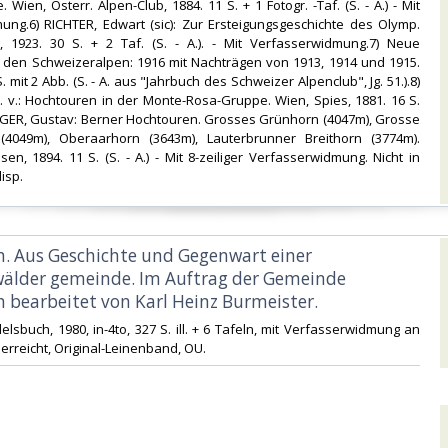
 Wien, Österr. Alpen-Club, 1884. 11 S. + 1 Fotogr. -Taf. (S. - A.) - Mit
ung.6) RICHTER, Edwart (sic): Zur Ersteigungsgeschichte des Olymp.
i, 1923. 30 S. + 2 Taf. (S. - A.). - Mit Verfasserwidmung.7) Neue
n den Schweizeralpen: 1916 mit Nachträgen von 1913, 1914 und 1915.
S. mit 2 Abb. (S. - A. aus "Jahrbuch des Schweizer Alpenclub", Jg. 51.).8)
 v.: Hochtouren in der Monte-Rosa-Gruppe. Wien, Spies, 1881. 16 S.
RINGER, Gustav: Berner Hochtouren. Grosses Grünhorn (4047m), Grosse
(4049m), Oberaarhorn (3643m), Lauterbrunner Breithorn (3774m).
en, 1894. 11 S. (S. - A.) - Mit 8-zeiliger Verfasserwidmung. Nicht in
isp.‎
h. Aus Geschichte und Gegenwart einer
älder gemeinde. Im Auftrag der Gemeinde
 bearbeitet von Karl Heinz Burmeister.‎
lsbuch, 1980, in-4to, 327 S. ill. + 6 Tafeln, mit Verfasserwidmung an
erreicht, Original-Leinenband, OU.‎