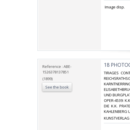
‎ Image disp.‎
‎18 PHOTO
Reference : ABE-
1526378137851
‎TIRAGES CON
REICHSRATH
(1899)
KARNTNERRING
See the book
ELISABETHBRU
UND BURGPLATZ
OPER-4539: K.
DIE K.K. PRAT
KAHLENBERG U
‎KUNSTVERLAG