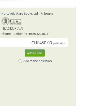
Harteveld Rare Books Ltd.
- Fribourg
(SLACES, NVVA)
Phone number : 41 (0)26 3223808
CHF450.00
(€483.66 )
Add to cart
Add to the selection