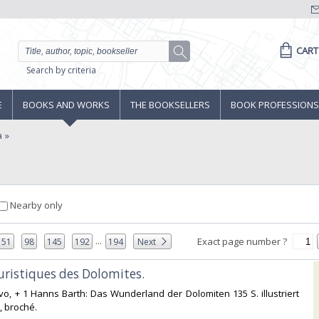
CART
Search by criteria
E
BOOKS AND WORKS
THE BOOKSELLERS
BOOK PROFESSIONS
a
Nearby only
...
Exact page number ?
51
98
145
192
194
Next
ouristiques des Dolomites.‎
-8vo, + 1 Hanns Barth: Das Wunderland der Dolomiten 135 S. illustriert
 broché. ‎