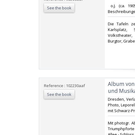
‎ o.J. (ca. 19
See the book
Beschreibungen
‎Die Tafeln z
Karlsplatz, 
Volkstheater,
Burgtor, Grabe
‎Album von
Reference : 102230aaf
und Musika
See the book
‎Dresden, Verl
Photo, Leporell
mit Schwarz-Pr
‎Mit photogr. 
Triumphpforte
Allee - Schloss 