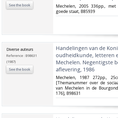
See the book
‎Mechelen, 2005 336pp., met z
goede staat, B85939‎
‎Handelingen van de Koni
‎Diverse auteurs‎
oudheidkunde, letteren 
Reference : B98631
Mechelen. Negentigste bo
(1987)
aflevering, 1986‎
See the book
‎Mechelen, 1987 272pp., 25c
[Themanummer over de sociaa
van Mechelen in de Bourgondi
176], B98631‎