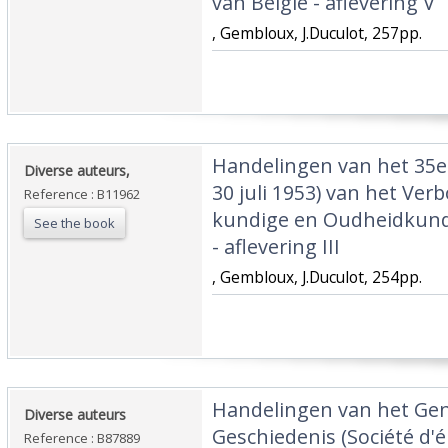
van België - aflevering V‎
‎, Gembloux, J.Duculot, 257pp.‎
‎Handelingen van het 35e 
‎Diverse auteurs,‎
30 juli 1953) van het Ver
Reference : B11962
kundige en Oudheidkundi
See the book
- aflevering III‎
‎, Gembloux, J.Duculot, 254pp.‎
‎Handelingen van het Ge
‎Diverse auteurs‎
Geschiedenis (Société d'
Reference : B87889