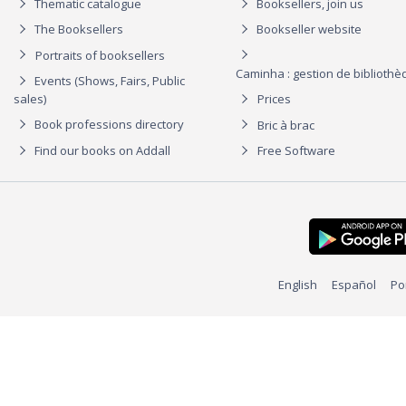
Thematic catalogue
Booksellers, join us
The Booksellers
Bookseller website
Portraits of booksellers
Caminha : gestion de biblioth
Events (Shows, Fairs, Public
sales)
Prices
Book professions directory
Bric à brac
Find our books on Addall
Free Software
English
Español
Po