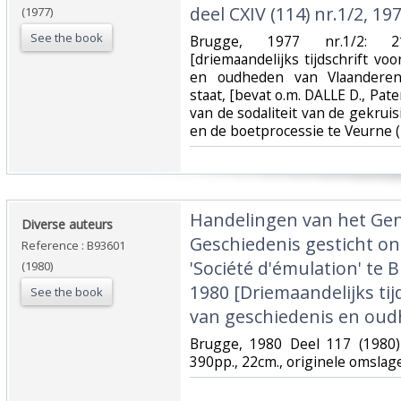
deel CXIV (114) nr.1/2, 197
(1977)
See the book
‎Brugge, 1977 nr.1/2: 21
[driemaandelijks tijdschrift vo
en oudheden van Vlaanderen
staat, [bevat o.m. DALLE D., Pate
van de sodaliteit van de gekrui
en de boetprocessie te Veurne (
‎Handelingen van het Ge
‎Diverse auteurs‎
Geschiedenis gesticht o
Reference : B93601
'Société d'émulation' te B
(1980)
1980 [Driemaandelijks tij
See the book
van geschiedenis en oud
‎Brugge, 1980 Deel 117 (1980)
390pp., 22cm., originele omslag