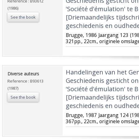
Geschiedenis gesticht o
Reference : B93612
'Société d'émulation' te B
(1986)
[Driemaandelijks tijdschr
See the book
geschiedenis en oudhede
‎Brugge, 1986 Jaargang 123 (198
321pp., 22cm., originele omslag
‎Handelingen van het Ge
‎Diverse auteurs‎
Geschiedenis gesticht o
Reference : B93613
'Société d'émulation' te B
(1987)
[Driemaandelijks tijdschr
See the book
geschiedenis en oudhede
‎Brugge, 1987 Jaargang 124 (198
367pp., 22cm., originele omslag