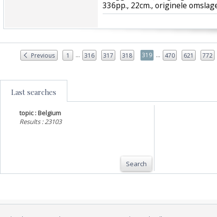
336pp., 22cm., originele omslag
...
...
319
Previous
1
316
317
318
470
621
772
Last searches
topic : Belgium
Results : 23103
Search