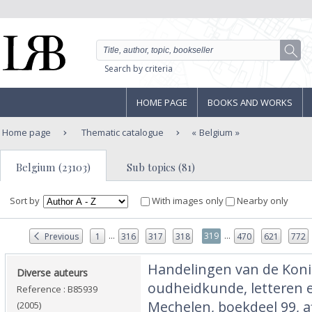
Search by criteria
HOME PAGE
BOOKS AND WORKS
Home page
Thematic catalogue
Belgium
Belgium (23103)
Sub topics (81)
Sort by
With images only
Nearby only
...
...
319
Previous
1
316
317
318
470
621
772
‎Handelingen van de Koni
‎Diverse auteurs‎
oudheidkunde, letteren 
Reference : B85939
Mechelen, boekdeel 99, af
(2005)