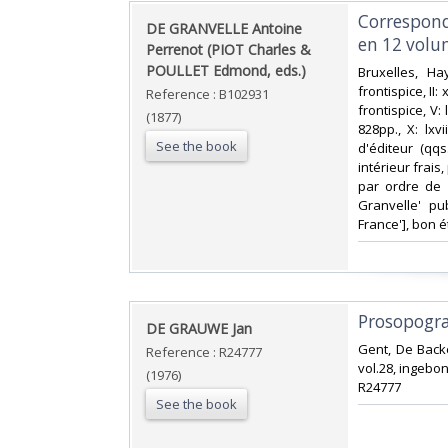
‎Correspon
‎DE GRANVELLE Antoine
en 12 volu
Perrenot (PIOT Charles &
POULLET Edmond, eds.)‎
‎Bruxelles, H
frontispice, II: 
Reference : B102931
frontispice, V: li
(1877)
828pp., X: lxvi
See the book
d'éditeur (qq
intérieur frais
par ordre de 
Granvelle' pu
France'], bon é
‎Prosopogr
‎DE GRAUWE Jan‎
‎Gent, De Back
Reference : R24777
vol.28, ingebon
(1976)
R24777‎
See the book