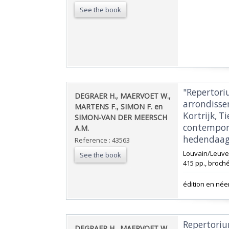
See the book
‎"Repertor
‎DEGRAER H., MAERVOET W.,
arrondisse
MARTENS F., SIMON F. en
Kortrijk, T
SIMON-VAN DER MEERSCH
contempora
A.M.‎
hedendaags
Reference : 43563
‎Louvain/Leuve
See the book
415 pp., broché
‎édition en née
‎Repertori
‎DEGRAER H., MAERVOET W.,