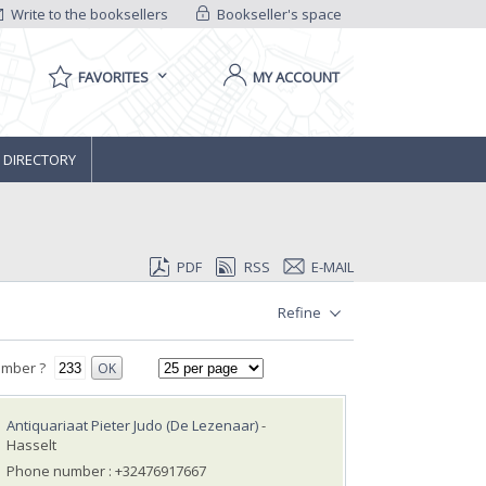
Write to the booksellers
Bookseller's space
FAVORITES
MY ACCOUNT
 DIRECTORY
PDF
RSS
E-MAIL
Refine
umber ?
OK
Antiquariaat Pieter Judo (De Lezenaar)
-
Hasselt
Phone number : +32476917667