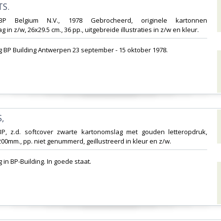
S.‎
 BP Belgium N.V., 1978 Gebrocheerd, originele kartonnen
 in z/w, 26x29.5 cm., 36 pp., uitgebreide illustraties in z/w en kleur.‎
ng BP Building Antwerpen 23 september - 15 oktober 1978.‎
‎
BP, z.d. softcover zwarte kartonomslag met gouden letteropdruk,
200mm., pp. niet genummerd, geillustreerd in kleur en z/w.‎
 in BP-Building. In goede staat.‎