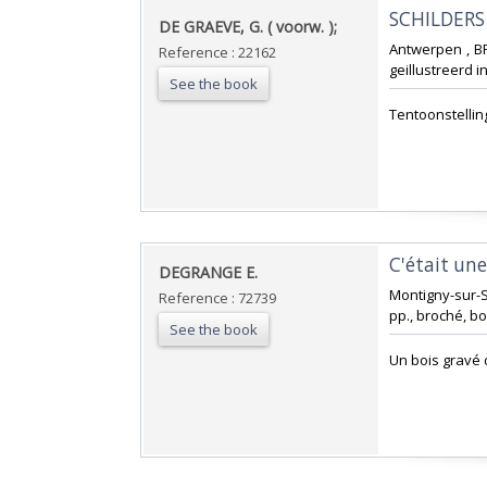
‎SCHILDERS
‎DE GRAEVE, G. ( voorw. );‎
‎Antwerpen , B
Reference : 22162
geillustreerd in
See the book
‎Tentoonstellin
‎C'était un
‎DEGRANGE E.‎
‎Montigny-sur-
Reference : 72739
pp., broché, bon
See the book
‎Un bois gravé 