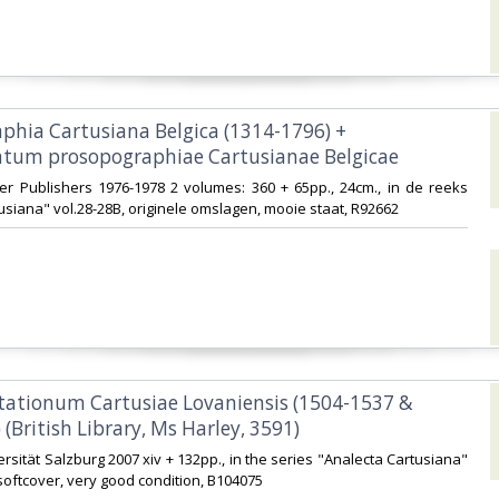
aphia Cartusiana Belgica (1314-1796) +
um prosopographiae Cartusianae Belgicae‎
er Publishers 1976-1978 2 volumes: 360 + 65pp., 24cm., in de reeks
usiana" vol.28-28B, originele omslagen, mooie staat, R92662‎
sitationum Cartusiae Lovaniensis (1504-1537 &
(British Library, Ms Harley, 3591)‎
ersität Salzburg 2007 xiv + 132pp., in the series "Analecta Cartusiana"
softcover, very good condition, B104075‎