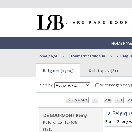
HOME PAG
Home page
Thematic catalogue
Belgi
Belgium (23129)
Sub topics (81)
Sort by
With images only
...
Previous
1
230
231
2
‎La Belgique
‎DE GOURMONT Remy‎
‎Paris, Georges
Reference : T24676
(1915)