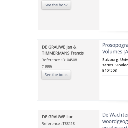
See the book
‎Prosopogr
‎DE GRAUWE Jan &
Volumes [A
TIMMERMANS Francis‎
‎Salzburg, Uni
Reference : B104508
series "Analec
(1999)
B104508‎
See the book
‎De Wachte
‎DE GRAUWE Luc‎
woordgeogr
Reference : T88158
en glossari