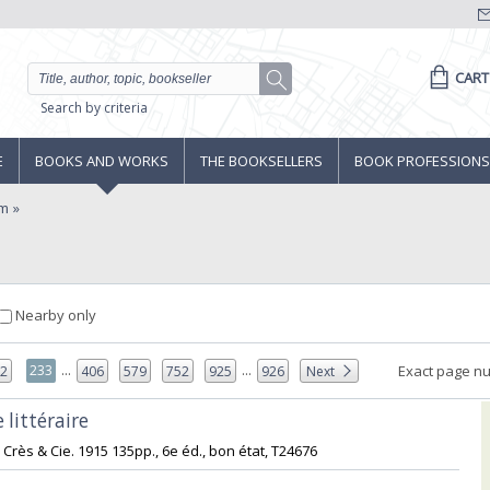
CART
Search by criteria
E
BOOKS AND WORKS
THE BOOKSELLERS
BOOK PROFESSIONS
um
Nearby only
...
...
233
Exact page n
32
406
579
752
925
926
Next
 littéraire‎
 Crès & Cie. 1915 135pp., 6e éd., bon état, T24676‎