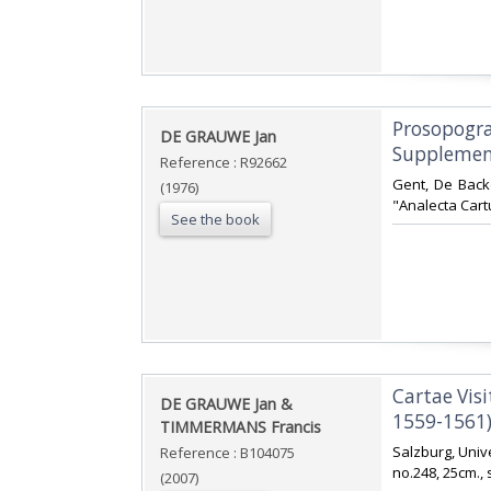
‎Prosopogr
‎DE GRAUWE Jan‎
Supplement
Reference : R92662
‎Gent, De Back
(1976)
"Analecta Cart
See the book
‎Cartae Vi
‎DE GRAUWE Jan &
1559-1561) 
TIMMERMANS Francis‎
‎Salzburg, Univ
Reference : B104075
no.248, 25cm., 
(2007)