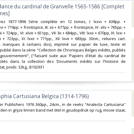
dance du cardinal de Granvelle 1565-1586 [Complet
mes]‎
ayez 1877-1896 Série complète en 12 tomes, I: lxxvi + 638pp. +
xvi + 719pp. + frontispice, III: xii + 677pp. + frontispice, IV: xliv + 765pp. +
i + 724pp., VI: xlviii + 651pp., VII: liii + 684pp., VIII: lxxii + 670pp, IX: lxxi +
ii + 723pp., XI: lxxii + 771pp., XII: lxvii + 683pp. 30cm., reliures cart.
s. manques à certains dos), imprimé sur papier de luxe, texte et
, publié dans la série "Collection de Chroniques Belges inédits, publiés
gouvernement", ["faisant suite aux 'Papiers d'état du cardinal de
bliés dans la collection des 'Documents inédits sur l'histoire de
tat, poids: 32kg., B102931‎
aphia Cartusiana Belgica (1314-1796)‎
er Publishers 1976 360pp., 24cm., in de reeks "Analecta Cartusiana"
den in grijze linnen band met titel in goudopdruk op rug, mooie staat,