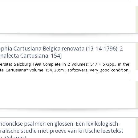
aphia Cartusiana Belgica renovata (13-14-1796). 2
nalecta Cartusiana, 154]‎
versität Salzburg 1999 Complete in 2 volumes: 517 + 573pp., in the
ta Cartusiana" volume 154, 30cm., softcovers, very good condition,
ndonckse psalmen en glossen. Een lexikologisch-
afische studie met proeve van kritische leestekst
a. Volume I‎