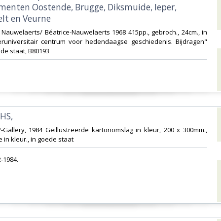
menten Oostende, Brugge, Diksmuide, Ieper,
elt en Veurne‎
, Nauwelaerts/ Béatrice-Nauwelaerts 1968 415pp., gebroch., 24cm., in
eruniversitair centrum voor hedendaagse geschiedenis. Bijdragen"
de staat, B80193‎
HS,‎
-Gallery, 1984 Geillustreerde kartonomslag in kleur, 200 x 300mm.,
ie in kleur., in goede staat‎
-1984.‎