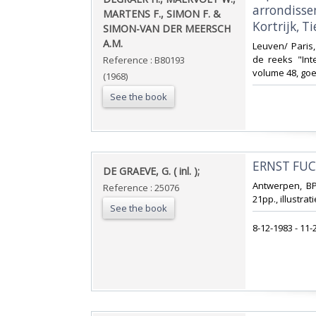
arrondisse
MARTENS F., SIMON F. &
Kortrijk, Ti
SIMON-VAN DER MEERSCH
A.M.‎
‎Leuven/ Paris
de reeks "Int
Reference : B80193
volume 48, goe
(1968)
See the book
‎ERNST FUC
‎DE GRAEVE, G. ( inl. );‎
‎Antwerpen, BP
Reference : 25076
21pp., illustrat
See the book
‎8-12-1983 - 11-2