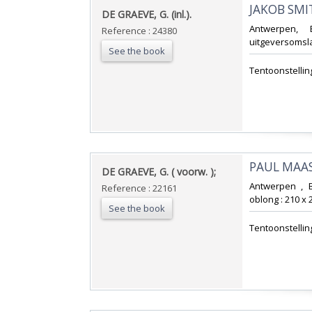
‎JAKOB SMIT
‎DE GRAEVE, G. (inl.).‎
‎Antwerpen,
Reference : 24380
uitgeversomslag
See the book
‎Tentoonstelli
‎PAUL MAAS,
‎DE GRAEVE, G. ( voorw. );‎
‎Antwerpen , 
Reference : 22161
oblong : 210 x 
See the book
‎Tentoonstelling