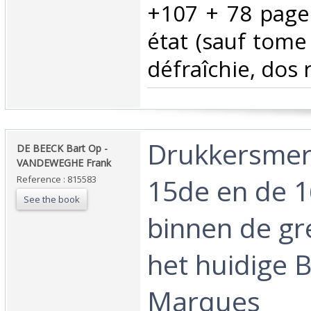
+107 + 78 page
état (sauf tome
défraîchie, dos r
‎Drukkersmer
‎DE BEECK Bart Op -
VANDEWEGHE Frank‎
15de en de 
Reference : 815583
See the book
binnen de gr
het huidige B
Marques