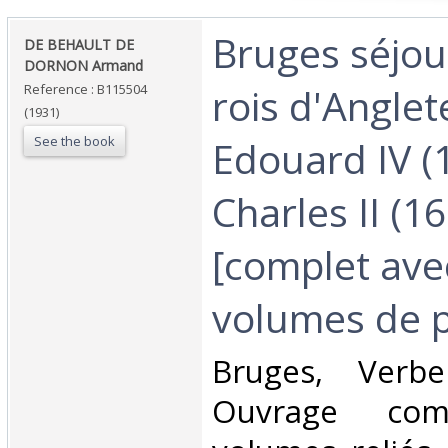
‎Bruges séjou
‎DE BEHAULT DE
DORNON Armand‎
rois d'Anglet
Reference : B115504
(1931)
See the book
Edouard IV (
Charles II (1
[complet ave
volumes de p
‎Bruges, Verb
Ouvrage co