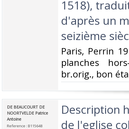
1518), traduit
d'après un m
seizième siècl
‎Paris, Perrin 
planches hors-
br.orig., bon ét
‎Description 
‎DE BEAUCOURT DE
NOORTVELDE Patrice
Antoine‎
de l'eglise co
Reference : B115648