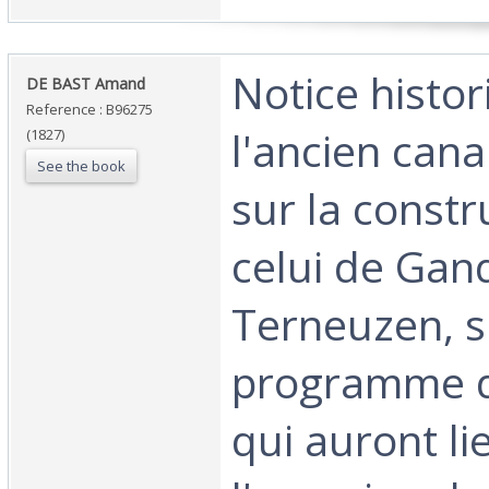
‎Notice histo
‎DE BAST Amand‎
Reference : B96275
l'ancien cana
(1827)
See the book
sur la constr
celui de Gan
Terneuzen, s
programme d
qui auront li