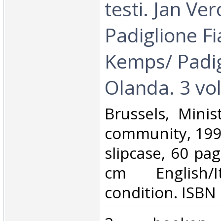
testi. Jan Ve
Padiglione F
Kemps/ Padig
Olanda. 3 vols
‎Brussels, Mini
community, 199
slipcase, 60 pag
cm English/I
condition. ISBN