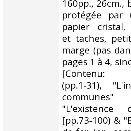
160pp., 26cm., 
protégée par 
papier cristal,
et taches, peti
marge (pas dans
pages 1 à 4, sin
[Contenu: "I
(pp.1-31), "L'i
communes" (
"L'existence 
[pp.73-100) & "