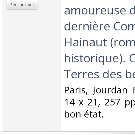
See the book
amoureuse d
dernière Co
Hainaut (ro
historique). C
Terres des be
‎Paris, Jourdan 
14 x 21, 257 pp
bon état.‎