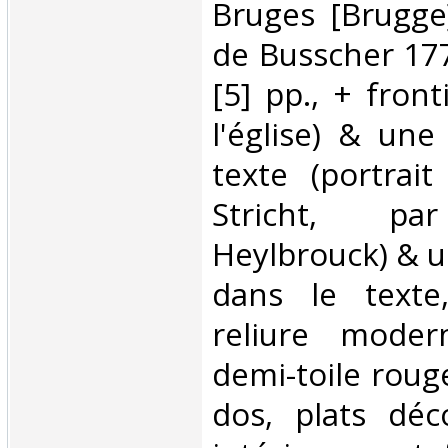
‎Bruges [Brugge
de Busscher 177
[5] pp., + front
l'église) & une
texte (portrai
Stricht, par
Heylbrouck) & u
dans le texte,
reliure moder
demi-toile rouge
dos, plats déc