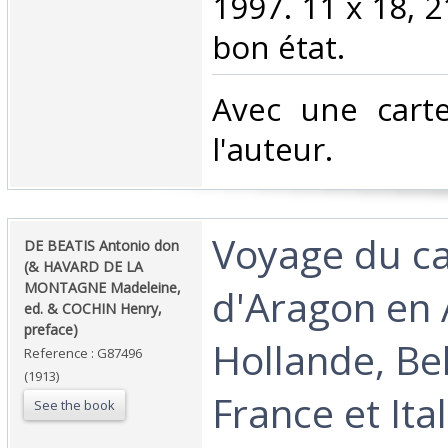
1997. 11 x 18, 2
bon état.‎
‎Avec une cart
l'auteur.‎
‎Voyage du c
‎DE BEATIS Antonio don
(& HAVARD DE LA
MONTAGNE Madeleine,
d'Aragon en 
ed. & COCHIN Henry,
preface)‎
Hollande, Be
Reference : G87496
(1913)
France et Ita
See the book