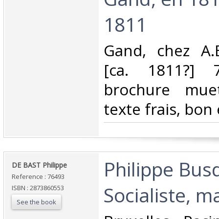
1811‎
‎Gand, chez A.
[ca. 1811?] 7
brochure muet
texte frais, bon 
‎Philippe Bus
‎DE BAST Philippe‎
Reference : 76493
Socialiste, m
ISBN : 2873860553
See the book