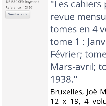
‎"Les cahiers 
‎DE BECKER Raymond‎
Reference : 103.201
revue mensue
See the book
tomes en 4 v
tome 1 : Janv
Février; tome
Mars-avril; t
1938."‎
‎Bruxelles, Joë 
12 x 19, 4 vol