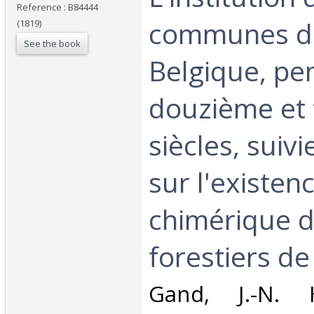
Reference : B84444
communes da
(1819)
See the book
Belgique, pe
douzième et 
siècles, suivi
sur l'existen
chimérique d
forestiers de
‎Gand, J.-N.