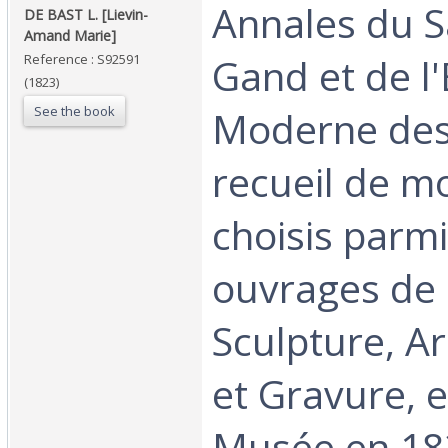
‎Annales du 
‎DE BAST L. [Lievin-
Amand Marie]‎
Gand et de l'
Reference : S92591
(1823)
See the book
Moderne des
recueil de m
choisis parmi
ouvrages de 
Sculpture, Ar
et Gravure, 
Musée en 182