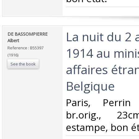
‎La nuit du 2
‎DE BASSOMPIERRE
Albert‎
1914 au mini
Reference : B55397
(1916)
See the book
affaires étr
Belgique‎
‎Paris, Perri
br.orig., 23
estampe, bon ét