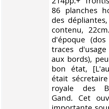
214pp.+ fronti
86 planches ho
des dépliantes,
contenu, 22cm.,
d'époque (dos 
traces d'usage
aux bords), peu
bon état, [L'a
était sécretair
royale des B
Gand. Cet ouv
importante sour