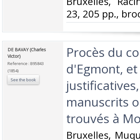
‎Bruxelles, Rac
23, 205 pp., bro
‎Procès du c
‎DE BAVAY (Charles
Victor)‎
d'Egmont, et
Reference : B95843
(1854)
See the book
justificatives
manuscrits o
trouvés à Mo
‎Bruxelles, Muq