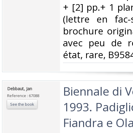
+ [2] pp.+ 1 pl
(lettre en fac-
brochure origina
avec peu de r
état, rare, B9584
‎Biennale di 
‎Debbaut, Jan‎
Reference : 67088
1993. Padigli
See the book
Fiandra e Ola