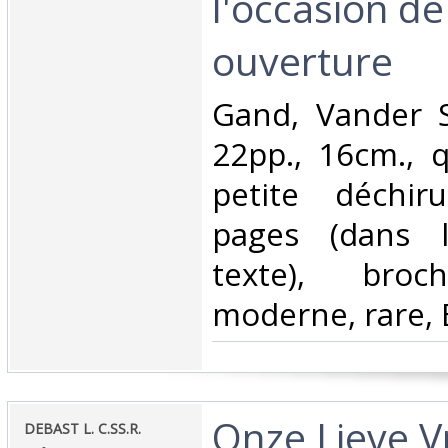
l'occasion de
ouverture‎
‎Gand, Vander 
22pp., 16cm., q
petite déchir
pages (dans 
texte), broc
moderne, rare, 
‎Onze Lieve 
‎DEBAST L. C.SS.R.‎