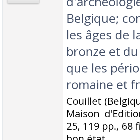
d'archéologie
Belgique; c
les âges de l
bronze et du 
que les péri
romaine et fr
‎Couillet (Belgi
Maison d'Editio
25, 119 pp., 68 
bon état.‎