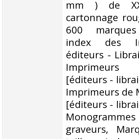
mm ) de XXI
cartonnage roug
600 marques 
index des I
éditeurs - Libra
Imprimeur
[éditeurs - libra
Imprimeurs de
[éditeurs - libra
Monogrammes g
graveurs, Mar