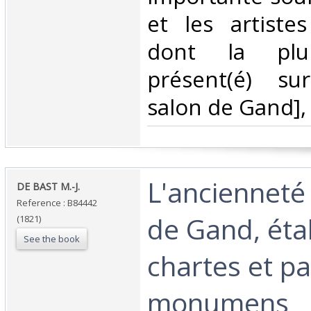
et les artiste
dont la plu
présent(é) su
salon de Gand],
‎L'ancienneté 
‎DE BAST M.-J.‎
Reference : B84442
de Gand, éta
(1821)
See the book
chartes et pa
monumens