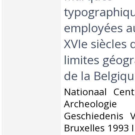
typographiq
employées a
XVIe siècles 
limites géog
de la Belgique
‎Nationaal Ce
Archeolo
Geschiedenis 
Bruxelles 1993 I