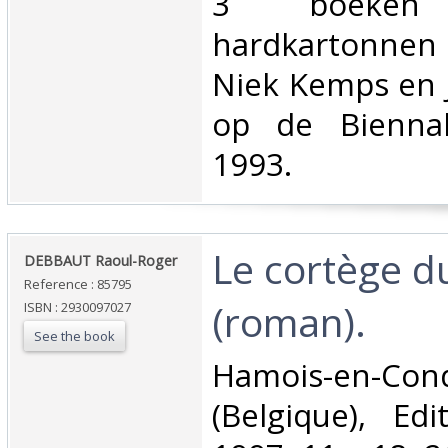
‎3 boeke
hardkartonnen
Niek Kemps en 
op de Biennal
1993.‎
‎Le cortège d
‎DEBBAUT Raoul-Roger‎
Reference : 85795
(roman).‎
ISBN : 2930097027
See the book
‎Hamois-en-Con
(Belgique), Ed