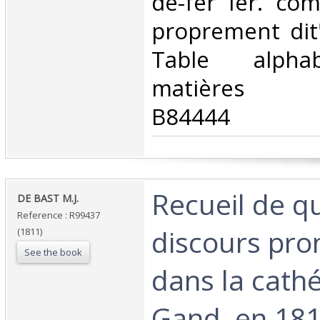
de-fer Ier. co
proprement dit"
Table alpha
matières (pp
B84444‎
‎Recueil de 
‎DE BAST M.J.‎
Reference : R99437
discours pro
(1811)
See the book
dans la cath
Gand, en 181