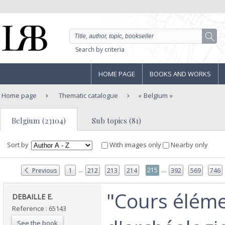
Search by criteria
HOME PAGE
BOOKS AND WORKS
Home page
Thematic catalogue
Belgium
Belgium (23104)
Sub topics (81)
Sort by
With images only
Nearby only
...
...
215
Previous
1
212
213
214
392
569
746
‎"Cours élém
‎DEBAILLE E.‎
Reference : 65143
See the book