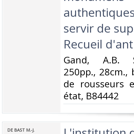
authentiques
servir de su
Recueil d'anti
‎Gand, A.B. 
250pp., 28cm., 
de rousseurs e
état, B84442‎
‎L'institution
‎DE BAST M.-J.‎