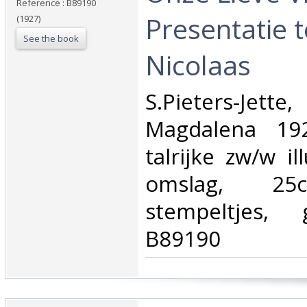
Reference : B89190
Presentatie t
(1927)
See the book
Nicolaas‎
‎S.Pieters-Jett
Magdalena 19
talrijke zw/w ill
omslag, 25c
stempeltjes, 
B89190‎