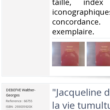
taille, index
iconographi
concordance
exemplaire.‎
‎"Jacqueline 
‎DEBEFVE Walther-
Georges‎
la vie tumult
Reference : 66755
ISBN : 293035920X