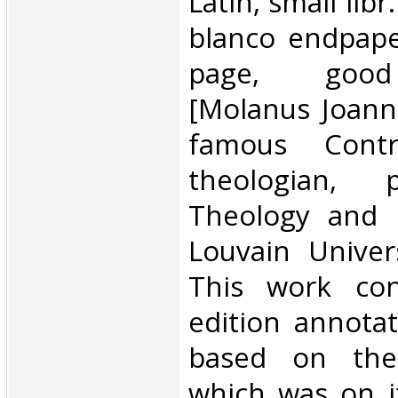
Latin, small libr
blanco endpape
page, good 
[Molanus Joann
famous Contra
theologian, 
Theology and 
Louvain Univers
This work con
edition annota
based on the 
which was on it