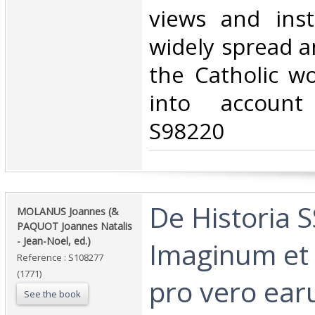
views and inst
widely spread a
the Catholic w
into account 
S98220‎
‎De Historia S
‎MOLANUS Joannes (&
PAQUOT Joannes Natalis
- Jean-Noel, ed.)‎
Imaginum et 
Reference : S108277
(1771)
pro vero ea
See the book