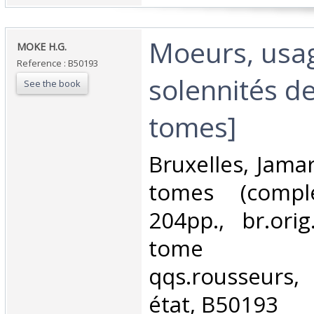
‎Moeurs, usag
‎MOKE H.G.‎
Reference : B50193
solennités de
See the book
tomes]‎
‎Bruxelles, Jamar
tomes (comple
204pp., br.ori
tome re
qqs.rousseurs
état, B50193‎