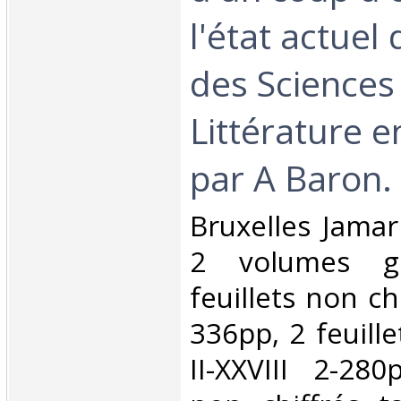
l'état actuel 
des Sciences 
Littérature e
par A Baron.‎
‎Bruxelles Jama
2 volumes g
feuillets non chi
336pp, 2 feuille
II-XXVIII 2-280