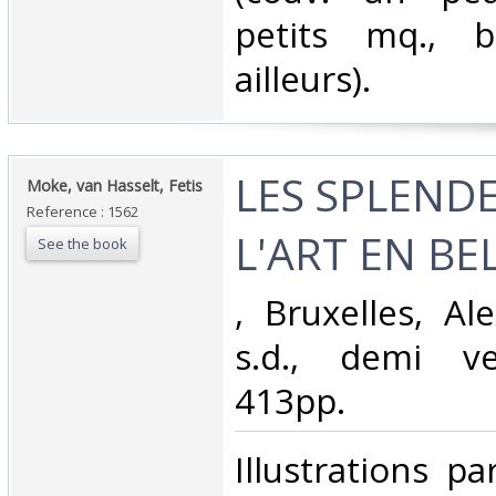
petits mq., 
ailleurs).‎
‎LES SPLEND
‎Moke, van Hasselt, Fetis‎
Reference : 1562
L'ART EN BEL
See the book
‎, Bruxelles, A
s.d., demi ve
413pp.‎
‎Illustrations p