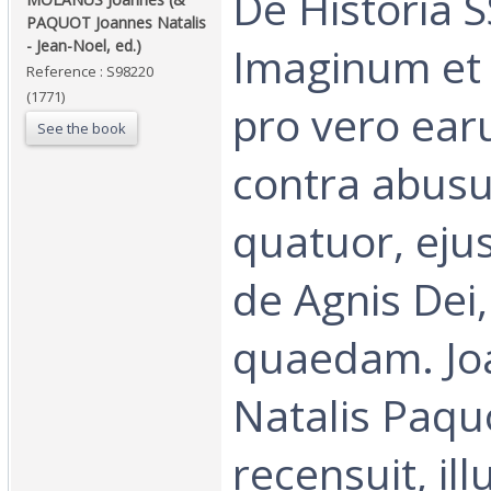
‎De Historia S
PAQUOT Joannes Natalis
- Jean-Noel, ed.)‎
Imaginum et 
Reference : S98220
(1771)
pro vero ea
See the book
contra abusus
quatuor, eju
de Agnis Dei, 
quaedam. Jo
Natalis Paqu
recensuit, ill