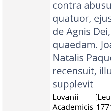
contra abusus
quatuor, eju
de Agnis Dei, 
quaedam. Jo
Natalis Paqu
recensuit, ill
supplevit‎
‎Lovanii [Le
Academicis 1771