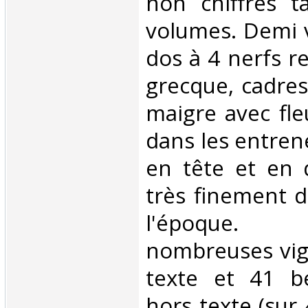
non chiffrés t
volumes. Demi v
dos à 4 nerfs r
grecque, cadres 
maigre avec fle
dans les entrene
en tête et en 
très finement d
l'époque
nombreuses vig
texte et 41 be
hors texte (sur 