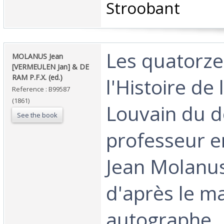
Stroobant‎
‎Les quatorze
‎MOLANUS Jean
[VERMEULEN Jan] & DE
RAM P.F.X. (ed.)‎
l'Histoire de 
Reference : B99587
(1861)
Louvain du d
See the book
professeur e
Jean Molanus
d'après le m
autographe,