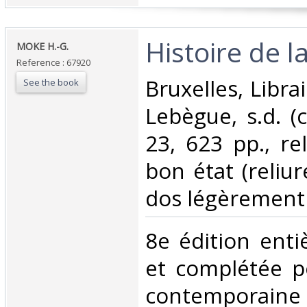
‎Histoire de l
‎MOKE H.-G.‎
Reference : 67920
‎Bruxelles, Libra
See the book
Lebègue, s.d. (
23, 623 pp., rel
bon état (reliur
dos légèrement r
‎8e édition ent
et complétée p
contemporain