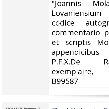
"Joannis Mola
Lovaniensium 
codice autogr
commentario pr
et scriptis Mo
appendicibus
P.F.X.De 
exemplaire, 
B99587‎
‎MOLANUS Joannes (&