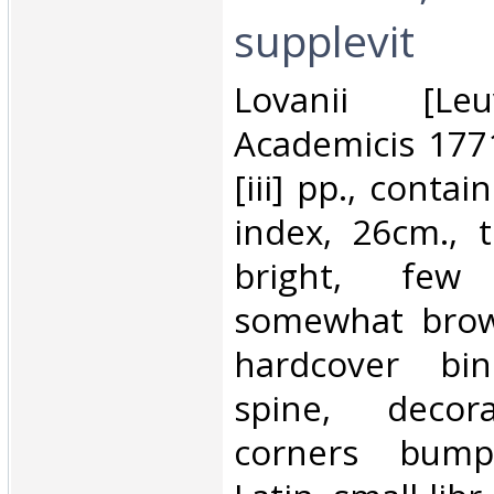
supplevit‎
‎Lovanii [Le
Academicis 1771
[iii] pp., conta
index, 26cm., 
bright, few
somewhat brow
hardcover bin
spine, decor
corners bump