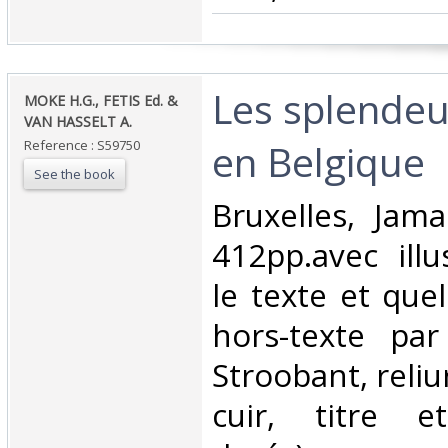
‎Les splendeu
‎MOKE H.G., FETIS Ed. &
VAN HASSELT A.‎
en Belgique‎
Reference : S59750
See the book
‎Bruxelles, Jama
412pp.avec illu
le texte et que
hors-texte pa
Stroobant, reliu
cuir, titre e