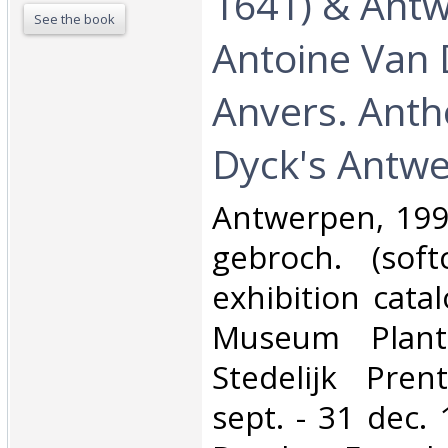
1641) & Ant
See the book
Antoine Van 
Anvers. Ant
Dyck's Antwe
‎Antwerpen, 1991
gebroch. (soft
exhibition cata
Museum Plant
Stedelijk Pren
sept. - 31 dec. 