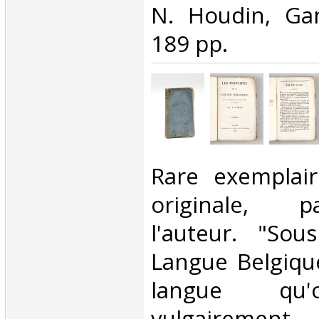
N. Houdin, Gan
189 pp.‎
‎Rare exemplair
originale, 
l'auteur. "So
Langue Belgique
langue qu'
vulgairement 