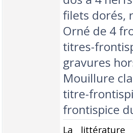
filets dorés,
Orné de 4 fro
titres-frontis
gravures hor
Mouillure cla
titre-frontisp
frontispice d
‎La littérature