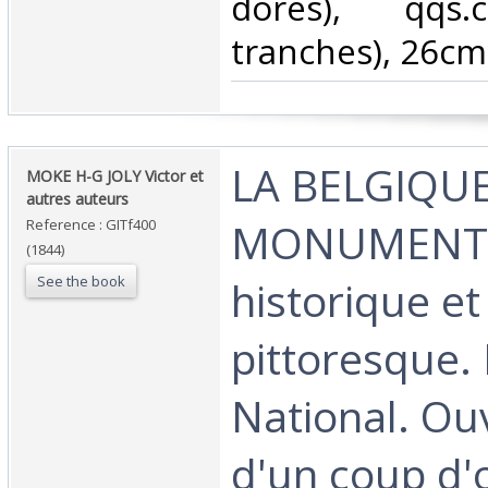
dorés), qqs.
tranches), 26cm.
‎LA BELGIQU
‎MOKE H-G JOLY Victor et
autres auteurs‎
MONUMENT
Reference : GITf400
(1844)
See the book
historique et
pittoresque.
National. Ou
d'un coup d'o