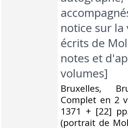
accompagnés
notice sur la 
écrits de Mo
notes et d'a
volumes]‎
‎Bruxelles, B
Complet en 2 v
1371 + [22] pp.
(portrait de Mol