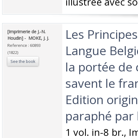
illustrée avec soi
‎Les Principes
‎[Imprimerie de J.-N.
Houdin] - ‎ ‎MOKE, J. J.‎
Langue Belgi
Reference : 60893
(1822)
See the book
la portée de 
savent le fra
Edition origin
paraphé par l
‎1 vol. in-8 br., 