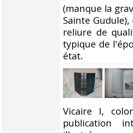
(manque la grav
Sainte Gudule),
reliure de quali
typique de l'ép
état.‎
‎Vicaire I, co
publication in