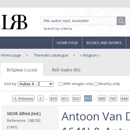
Search by criteria
HOME PAGE
BOOKS AND WORKS
Home page
Thematic catalogue
Belgium
Belgium (23119)
Sub topics (81)
Sort by
With images only
Nearby only
...
...
613
Previous
1
610
611
612
690
767
844
‎Antoon Van 
‎MOIR Alfred (red.)‎
Reference : S85702
(1991)