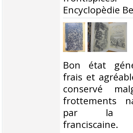
Encyclopèdie Bel
‎Bon état géné
frais et agréabl
conservé mal
frottements na
par la bi
franciscaine. ‎