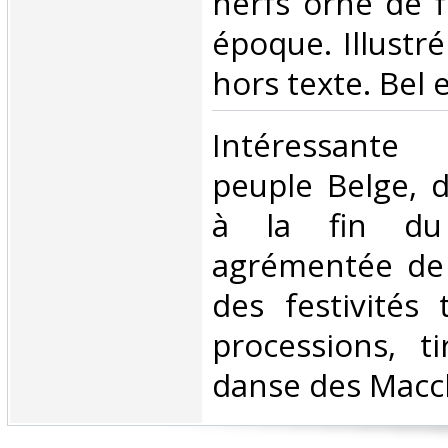
nerfs orné de fi
époque. Illustr
hors texte. Bel e
‎Intéressante
peuple Belge, d
à la fin du 
agrémentée de 
des festivités t
processions, ti
danse des Macch