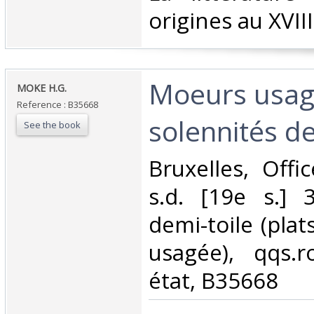
origines au XVIIIe
‎Moeurs usag
‎MOKE H.G.‎
Reference : B35668
solennités de
See the book
‎Bruxelles, Offi
s.d. [19e s.] 3
demi-toile (pla
usagée), qqs.r
état, B35668‎