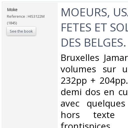
‎MOEURS, US
‎Moke‎
Reference : HIS3122M
FETES ET SO
(1845)
See the book
DES BELGES.‎
‎Bruxelles Jama
volumes sur u
232pp + 204pp. 
demi dos en cuir
avec quelques
hors texte 
frontispices