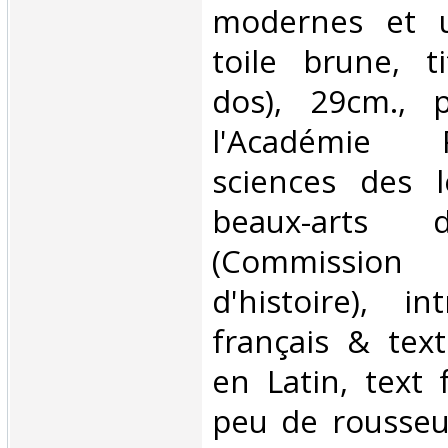
modernes et u
toile brune, t
dos), 29cm., p
l'Académie 
sciences des l
beaux-arts 
(Commissi
d'histoire), i
français & tex
en Latin, text 
peu de rousseurs