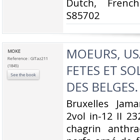
Dutch, French
S85702‎
‎MOEURS, US
‎MOKE‎
Reference : GITaz211
FETES ET SO
(1845)
See the book
DES BELGES.‎
‎Bruxelles Jam
2vol in-12 II 2
chagrin anthra