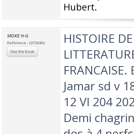
Hubert.‎
‎HISTOIRE DE
‎MOKE H-G‎
Reference : GIT0040c
LITTERATUR
See the book
FRANCAISE. B
Jamar sd v 18
12 VI 204 20
Demi chagrin
dos à 4 nerf