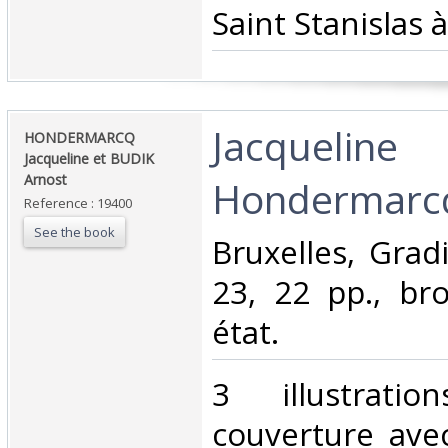
Saint Stanislas à
‎Jacqueline
‎HONDERMARCQ
Jacqueline et BUDIK
Arnost‎
Hondermarcq
Reference : 19400
See the book
‎Bruxelles, Grad
23, 22 pp., br
état.‎
‎3 illustrat
couverture avec