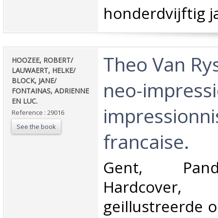
honderdvijftig ja
‎Theo Van Ry
‎HOOZEE, ROBERT/
LAUWAERT, HELKE/
BLOCK, JANE/
neo-impressi
FONTAINAS, ADRIENNE
EN LUC.‎
impressionnis
Reference : 29016
See the book
francaise.‎
‎Gent, Pan
Hardcover,
geillustreerde 