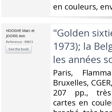
en couleurs, envo
‎"Golden sixt
‎HOOGHE Marc et
JOORIS Ann‎
1973); la Be
Reference : 99813
See the book
les années so
‎Paris, Flamma
Bruxelles, CGER,
207 pp., trè
cartes en coule