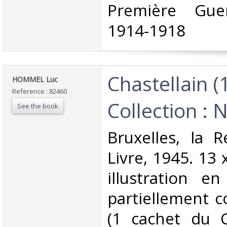
Première Gue
1914-1918‎
‎Chastellain 
‎HOMMEL Luc‎
Reference : 82460
Collection : 
See the book
‎Bruxelles, la 
Livre, 1945. 13 
illustration e
partiellement c
(1 cachet du C