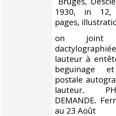
‎ Bruges, Descl
1930, in 12,
pages, illustratio
‎on joint
dactylographi
lauteur à entê
beguinage e
postale autogr
lauteur. 
DEMANDE. Ferm
au 23 Août‎