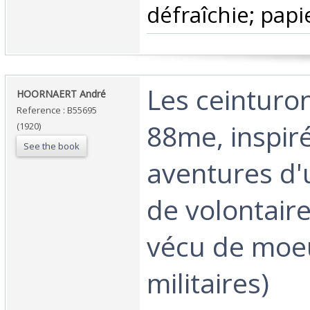
défraîchie; papie
‎Les ceinturo
‎HOORNAERT André‎
Reference : B55695
88me, inspiré
(1920)
See the book
aventures d'
de volontair
vécu de moe
militaires)‎