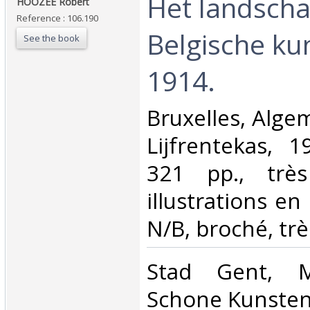
‎Het landscha
‎HOOZEE Robert‎
Reference : 106.190
Belgische ku
See the book
1914.‎
‎Bruxelles, Alg
Lijfrentekas, 
321 pp., trè
illustrations en
N/B, broché, trè
‎Stad Gent, 
Schone Kunsten.