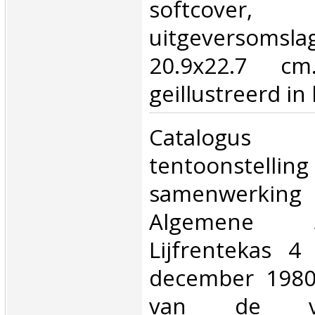
softcover,
uitgeversomsl
20.9x22.7 cm
geillustreerd in 
‎Catalogus g
tentoonst
samenwerk
Algemene 
Lijfrentekas 4
december 1980
van de vi