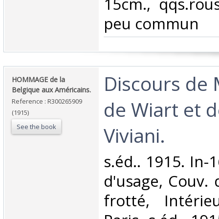
15cm., qqs.rous
peu commun‎
‎Discours de
‎HOMMAGE de la
Belgique aux Américains.‎
de Wiart et 
Reference : R300265909
(1915)
See the book
Viviani.‎
‎s.éd.. 1915. In-
d'usage, Couv. 
frotté, Intérie