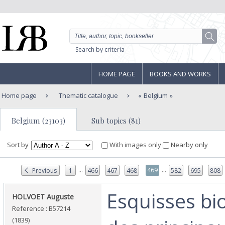
Search by criteria
HOME PAGE
BOOKS AND WORKS
Home page
Thematic catalogue
Belgium
Belgium (23103)
Sub topics (81)
Sort by
With images only
Nearby only
...
...
469
Previous
1
466
467
468
582
695
808
‎Esquisses b
‎HOLVOET Auguste‎
Reference : B57214
(1839)