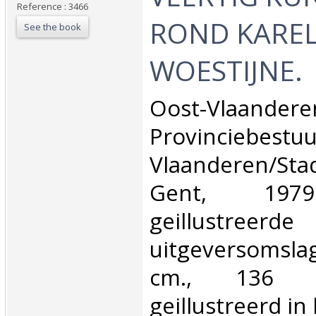
Reference : 3466
ROND KAREL
See the book
WOESTIJNE.‎
‎Oost-Vlaandere
Provinciebe
Vlaanderen/Sta
Gent, 1979
geillustreerde
uitgeversomsl
cm., 136 pp
geillustreerd in 