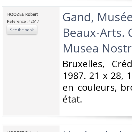
‎Gand, Musé
‎HOOZEE Robert‎
Reference : 42617
Beaux-Arts. C
See the book
Musea Nostra
‎Bruxelles, Cr
1987. 21 x 28, 
en couleurs, br
état.‎