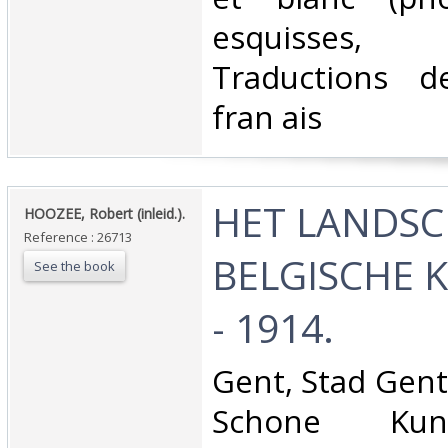
esquisses, s
Traductions d
fran ais‎
‎HET LANDSC
‎HOOZEE, Robert (inleid.).‎
Reference : 26713
BELGISCHE 
See the book
- 1914.‎
‎Gent, Stad Ge
Schone Kun