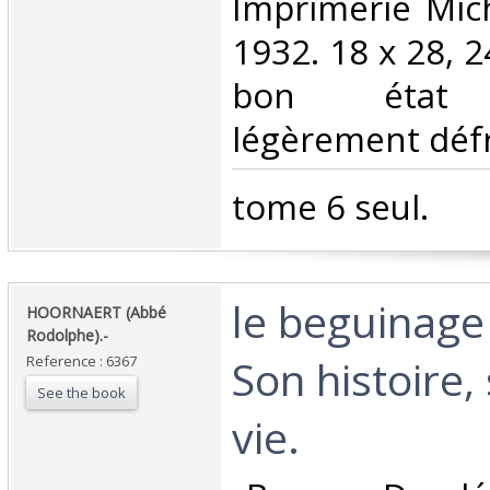
Imprimerie Mich
1932. 18 x 28, 2
bon état (
légèrement défra
‎tome 6 seul.‎
‎le beguinag
‎HOORNAERT (Abbé
Rodolphe).-‎
Son histoire, 
Reference : 6367
See the book
vie.‎