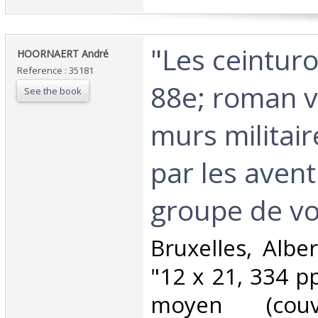
‎"Les ceintur
‎HOORNAERT André‎
Reference : 35181
88e; roman 
See the book
murs militair
par les aven
groupe de vol
‎Bruxelles, Albe
"12 x 21, 334 pp
moyen (couv