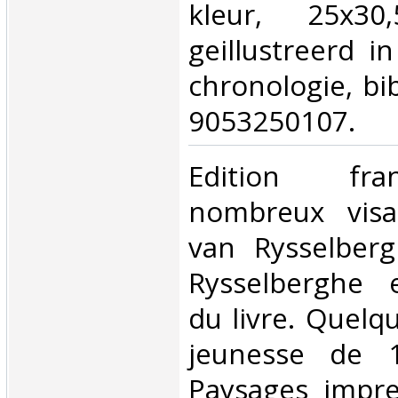
kleur, 25x30
geillustreerd i
chronologie, bib
9053250107.‎
‎Edition fra
nombreux vis
van Rysselber
Rysselberghe 
du livre. Quelq
jeunesse de 
Paysages impre