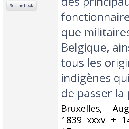
des principa
See the book
fonctionnaires
que militaire
Belgique, ain
tous les orig
indigènes qu
de passer la 
‎Bruxelles, Au
1839 xxxv + 147