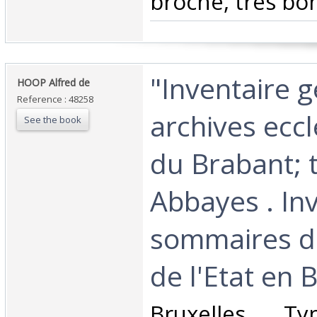
broché, très bon 
‎"Inventaire 
‎HOOP Alfred de‎
Reference : 48258
archives eccl
See the book
du Brabant; 
Abbayes . In
sommaires d
de l'Etat en B
‎Bruxelles, T