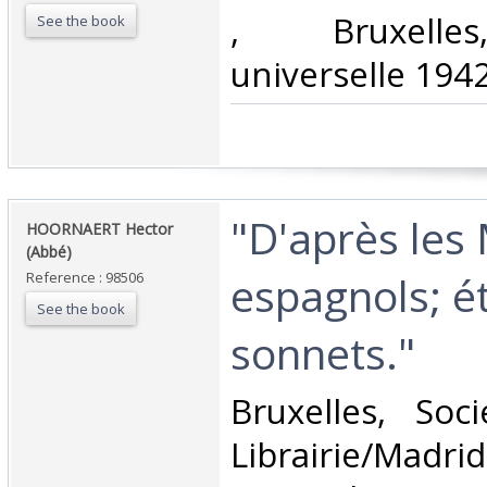
‎, Bruxelles
See the book
universelle 1942
‎"D'après les
‎HOORNAERT Hector
(Abbé)‎
espagnols; é
Reference : 98506
See the book
sonnets."‎
‎Bruxelles, So
Librairie/Mad