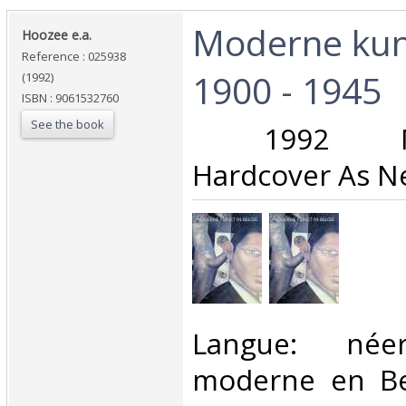
‎Moderne kun
‎Hoozee e.a.‎
Reference : 025938
1900 - 1945‎
(1992)
ISBN : 9061532760
See the book
‎ 1992 Mer
Hardcover As Ne
‎Langue: néer
moderne en Be