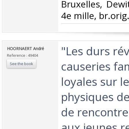
‎Bruxelles, Dew
4e mille, br.orig
‎"Les durs rév
‎HOORNAERT André‎
Reference : 49404
causeries fam
See the book
loyales sur l
physiques des
de rencontre
aux jeunes r