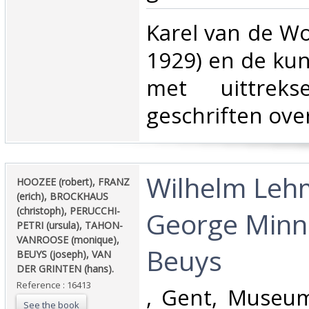
‎Karel van de Wo
1929) en de kuns
met uittreks
geschriften over
‎Wilhelm Leh
‎HOOZEE (robert), FRANZ
(erich), BROCKHAUS
(christoph), PERUCCHI-
George Minn
PETRI (ursula), TAHON-
VANROOSE (monique),
Beuys‎
BEUYS (joseph), VAN
DER GRINTEN (hans). ‎
Reference : 16413
‎, Gent, Museu
See the book