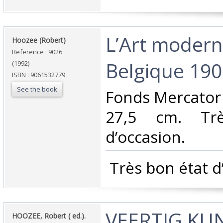
‎L’Art moder
‎Hoozee (Robert)‎
Reference : 9026
Belgique 190
(1992)
ISBN : 9061532779
See the book
‎Fonds Mercator 
27,5 cm. Tr
d’occasion.‎
‎ Très bon état d
‎VEERTIG K
‎HOOZEE, Robert ( ed.).‎