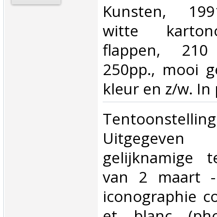
Kunsten, 1991
witte karto
flappen, 21
250pp., mooi ge
kleur en z/w. In 
‎Tentoonstellin
Uitgegev
gelijknamige te
van 2 maart -
iconographie co
et blanc (pho