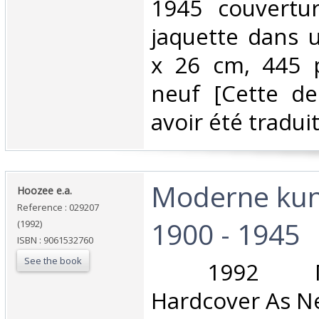
1945 couvertur
jaquette dans u
x 26 cm, 445 
neuf [Cette de
avoir été traduit
‎Moderne kun
‎Hoozee e.a.‎
Reference : 029207
1900 - 1945‎
(1992)
ISBN : 9061532760
See the book
‎ 1992 Mer
Hardcover As Ne