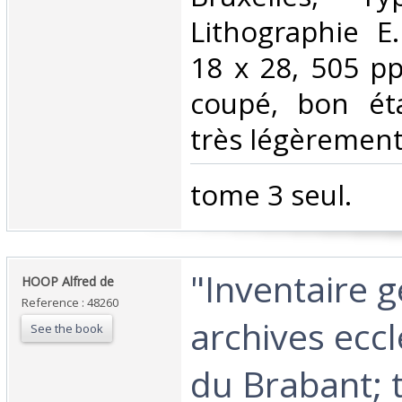
Lithographie E
18 x 28, 505 pp
coupé, bon éta
très légèrement 
‎tome 3 seul.‎
‎"Inventaire 
‎HOOP Alfred de‎
Reference : 48260
archives eccl
See the book
du Brabant; 