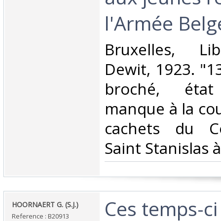
l'Armée Belge
‎Bruxelles, Li
Dewit, 1923. "13
broché, éta
manque à la cou
cachets du Co
Saint Stanislas à
‎Ces temps-ci‎
‎HOORNAERT G. (S.J.)‎
Reference : B20913