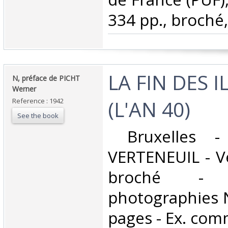
334 pp., broché,
‎LA FIN DES 
‎N, préface de PICHT
Werner‎
(L'AN 40)‎
Reference : 1942
See the book
‎ Bruxelles 
VERTENEUIL - Ve
broché - 
photographies N
pages - Ex. com