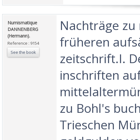
‎Nachträge zu
‎Numismatique
DANNENBERG
(Hermann).‎
früheren aufsä
Reference : 9154
See the book
zeitschrift.I. 
inschriften au
mittelalterm
zu Bohl's buc
Trieschen Münz