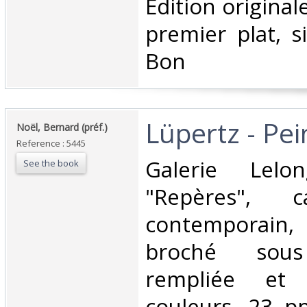
‎Edition original
premier plat, s
Bon ‎
‎Lüpertz - Pei
‎Noël, Bernard (préf.)‎
Reference : 5445
‎Galerie Lelon
See the book
"Repères", c
contemporain,
broché sous
rempliée et 
couleurs, 23 pp