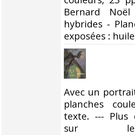
Bernard Noël
hybrides - Pla
exposées : huiles
‎Avec un portrai
planches coul
texte. --- Plus
sur l