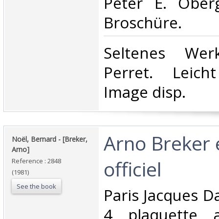
Peter E. Obergf
Broschüre.‎
‎Seltenes Wer
Perret. Leicht
Image disp.‎
‎Arno Breker e
‎Noël, Bernard - [Breker,
Arno]‎
officiel‎
Reference : 2848
(1981)
See the book
‎Paris Jacques 
4 plaquette a