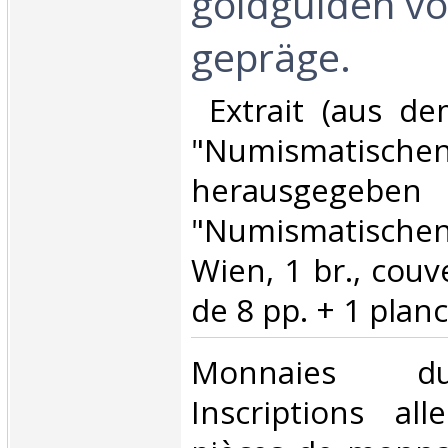
goldgulden vo
gepräge.‎
‎ Extrait (aus d
"Numismatischen 
herausgege
"Numismatischen
Wien, 1 br., couv
de 8 pp. + 1 planch
‎Monnaies du
Inscriptions a