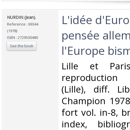
‎L'idée d'Eur
‎NURDIN (Jean).‎
Reference : 69344
pensée alle
(1978)
ISBN : 2729500480
l'Europe bism
See the book
‎Lille et Par
reproduction
(Lille), diff. L
Champion 1978 
fort vol. in-8, 
index, bibliog