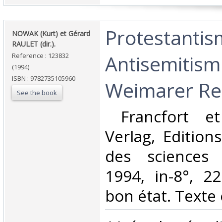
‎Protestanti
‎NOWAK (Kurt) et Gérard
RAULET (dir.).‎
Antisemitism
Reference : 123832
(1994)
ISBN : 9782735105960
Weimarer Rep
See the book
‎ Francfort e
Verlag, Edition
des sciences
1994, in-8°, 2
bon état. Texte