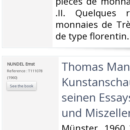
pièces de monn
.II. Quelques 
monnaies de Trève
de type florentin. 
‎Thomas Man
‎NUNDEL Ernst‎
Reference : T111078
Kunstanscha
(1960)
See the book
seinen Essay
und Miszellen
‎Münster, 1960 