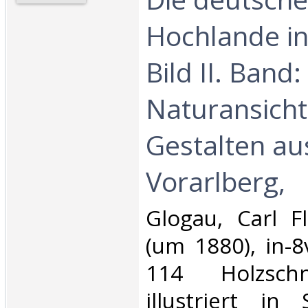
Hochlande i
Bild II. Band:
Naturansich
Gestalten au
Vorarlberg, ‎
‎Glogau, Carl F
(um 1880), in-8
114 Holzschn
illustriert in 