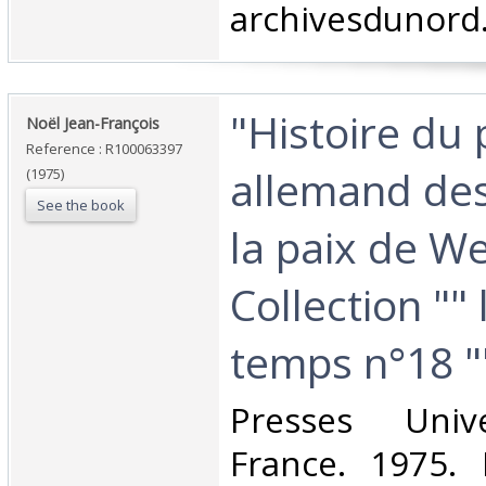
archivesdunord
‎"Histoire du
‎Noël Jean-François‎
Reference : R100063397
allemand des
(1975)
See the book
la paix de We
Collection "" 
temps n°18 ""
‎Presses Univ
France. 1975. 