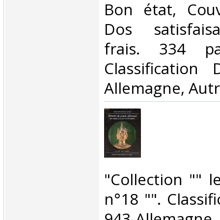
Bon état, Couv
Dos satisfaisa
frais. 334 p
Classification
Allemagne, Autr
‎"Collection "" 
n°18 "". Classif
943-Allemagn