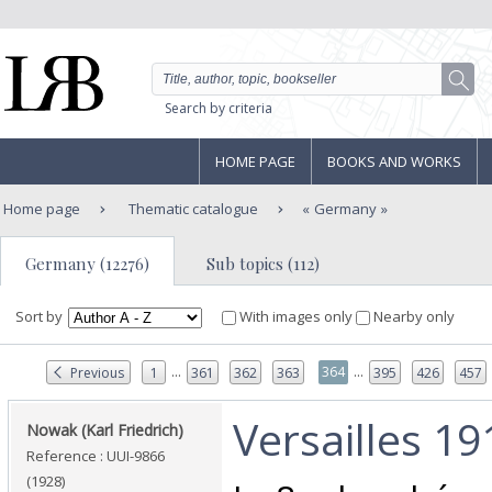
Search by criteria
HOME PAGE
BOOKS AND WORKS
Home page
Thematic catalogue
Germany
Germany (12276)
Sub topics (112)
Sort by
With images only
Nearby only
...
...
364
Previous
1
361
362
363
395
426
457
‎Versailles 19
‎Nowak (Karl Friedrich)‎
Reference : UUI-9866
(1928)