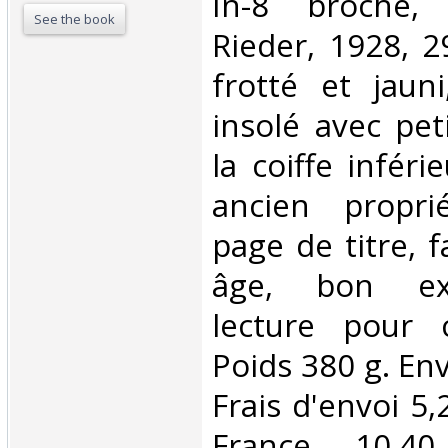
‎In-8 broché,
See the book
Rieder, 1928, 
frotté et jaun
insolé avec pe
la coiffe infér
ancien propri
page de titre, 
âge, bon ex
lecture pour c
Poids 380 g. Env
Frais d'envoi 5,
France, 10,4