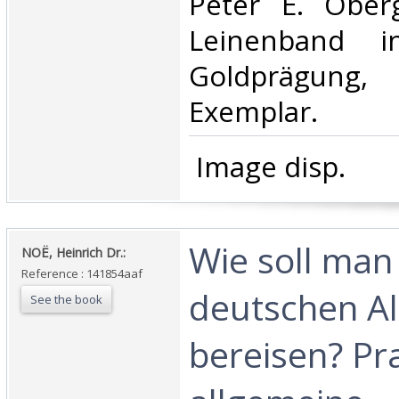
Peter E. Obergf
Leinenband i
Goldprägun
Exemplar.‎
‎ Image disp.‎
‎Wie soll man
‎NOË, Heinrich Dr.:‎
Reference : 141854aaf
deutschen A
See the book
bereisen? Pr