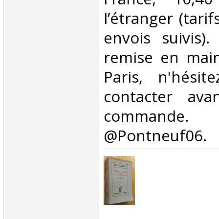
l’étranger (tari
envois suivis).
remise en main
Paris, n'hési
contacter ava
commande.
@Pontneuf06.‎