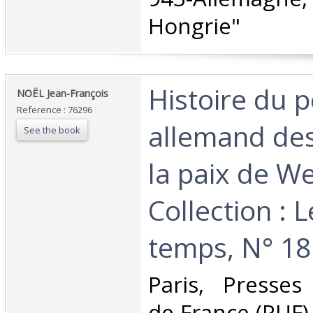
Hongrie"‎
‎Histoire du 
‎NOËL Jean-François‎
Reference : 76296
allemand des
See the book
la paix de We
Collection : L
temps, N° 18.
‎Paris, Presses
de France (PUF),