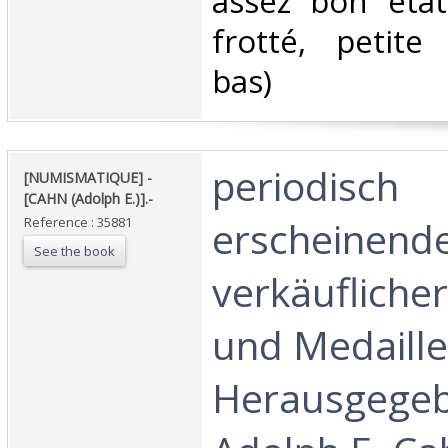
‎assez bon éta
frotté, petite
bas) ‎
‎periodisch
‎[NUMISMATIQUE] -
[CAHN (Adolph E.)].-‎
erscheinende
Reference : 35881
See the book
verkäufliche
und Medaille
Herausgegeb