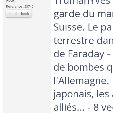
Roux‎
Reference : 53740
garde du mar
See the book
Suisse. Le pa
terrestre da
de Faraday - 
de bombes q
l'Allemagne. 
japonais, les
alliés... - 8 