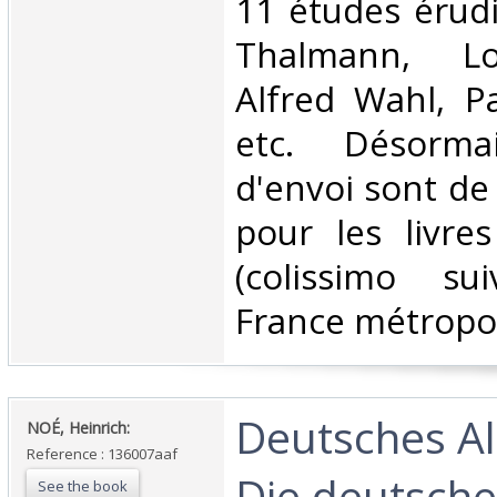
‎11 études érudi
Thalmann, Lo
Alfred Wahl, P
etc. Désorma
d'envoi sont de
pour les livre
(colissimo su
France métropoli
‎Deutsches A
‎NOÉ, Heinrich:‎
Reference : 136007aaf
Die deutsch
See the book