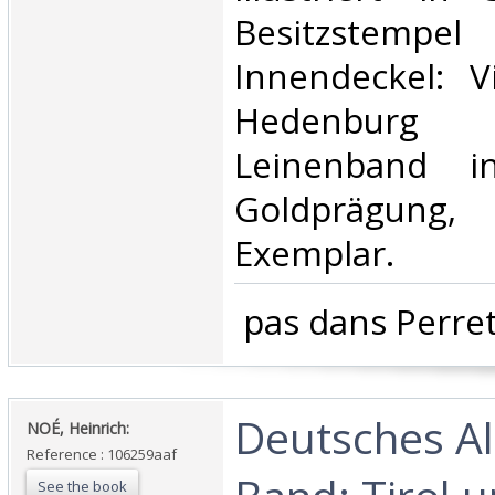
Besitzst
Innendeckel: V
Hedenburg ,
Leinenband i
Goldprägun
Exemplar.‎
‎ pas dans Perret
‎Deutsches Al
‎NOÉ, Heinrich:‎
Reference : 106259aaf
See the book