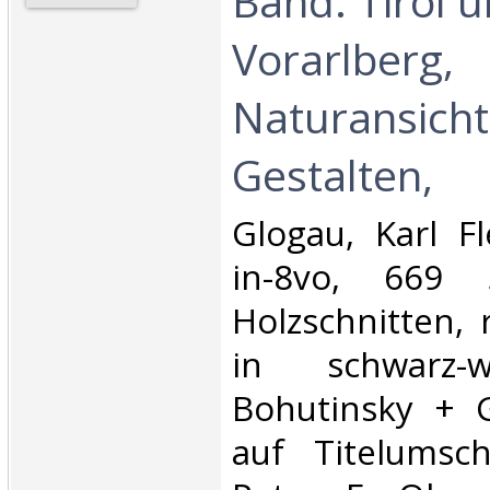
Band: Tirol 
Vorarlberg,
Naturansich
Gestalten,‎
‎Glogau, Karl F
in-8vo, 669 
Holzschnitten, r
in schwarz-
Bohutinsky + G
auf Titelumsch