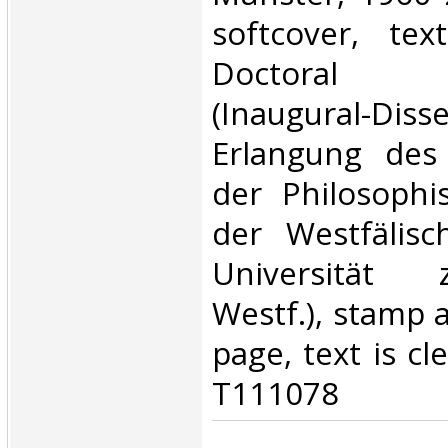
softcover, te
Doctoral di
(Inaugural-Dis
Erlangung des
der Philosophi
der Westfälisc
Universität
Westf.), stamp a
page, text is cl
T111078‎