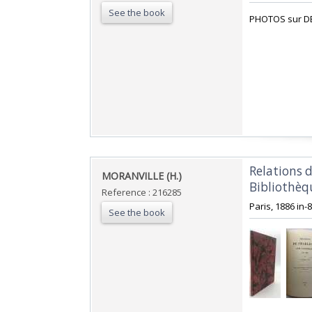
See the book
‎PHOTOS sur D
‎Relations 
‎MORANVILLE (H.)‎
Bibliothèqu
Reference : 216285
‎Paris, 1886 in
See the book