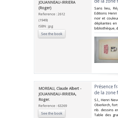
de la zone 
JOUANNEAU-IRRIERA
(Roger)‎
‎Sans lieu, R
Editions Henri
Reference : 2612
noir et coule
(1949)
dépliantes en 
ISBN : jpg
bibliothèque, d
See the book
‎Présence f
‎MOREAU, Claude Albert -
de la zone 
JOUANNEAU-IRRIERA,
Roger.‎
‎S.l., Henri N
Oberkirch, fort 
Reference : 63269
nb. dessins en
See the book
Table des gra